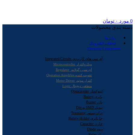
0
مورد
۰
تومان
دسته بندی محصولات
ربات ها
قطعات الکترونیک
Electronic Components
آی سی های کاربردی Integrated Circuits
میکروکنترلر Microcontroller
آی سی رگولاتور Regulator
تقویت کننده Operation Amplifire
کنترل موتور Motor Driver
منطقی دیجیتال Logic
اپتوکوپلر Optocoupler
باتری Battery
بازر Buzzer
تبدیل SMD به Dip
ترانزیستور Transistor
جا باتری Battery Holder
خازن Capacitor
دیود Diode
رله Relay