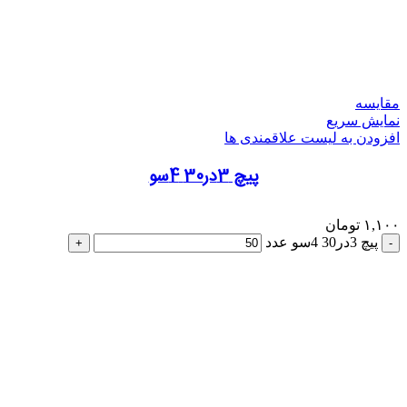
مقایسه
نمایش سریع
افزودن به لیست علاقمندی ها
پیچ 3در30 4سو
۱,۱۰۰
تومان
پیچ 3در30 4سو عدد