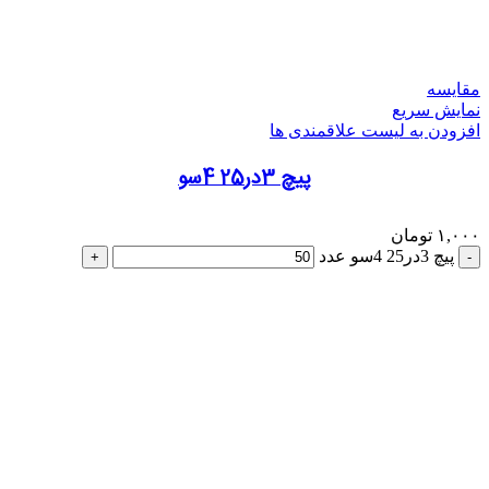
مقایسه
نمایش سریع
افزودن به لیست علاقمندی ها
پیچ 3در25 4سو
۱,۰۰۰
تومان
پیچ 3در25 4سو عدد