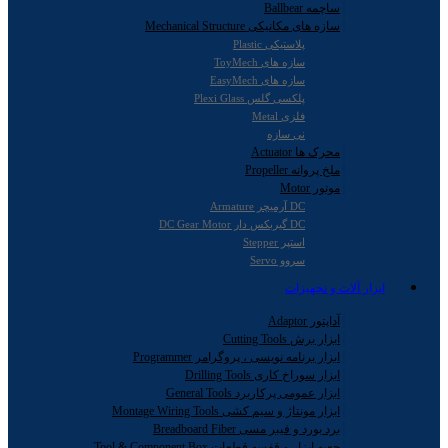
ساچمه Ballbear
سازه های مکانیکی Mechanical Structure
پلاستیکی Plastic
سازه های ToyMech
سازه های EasyMech
پلکسی گلس Plexi Glass
فلزی Metal
نی سازه
محرک ها Actuator
ملخ پروانه Propeller
موتور Motor
DC آرمیچر Armature
DC گیربکس دار DC Gear Motor
استپر Stepper
سروو Servo
ابزار آلات و تجهیزات
آداپتور Adaptor
ابزار برش Cutting Tools
ابزار برنامه نویسی ، پروگرامر Programmer
ابزار سوراخ کاری Drilling Tools
ابزار عمومی پرکاربرد General Tools
ابزار مونتاژ و سیم کشی Montage Wiring Tools
برد بورد و فیبر مسی Breadboard Fiber
جعبه ابزار و قفسه قطعات Tool & Component Box