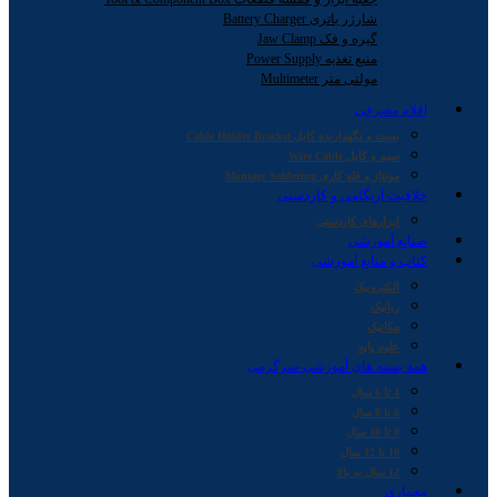
شارژر باتری Battery Charger
گیره و فک Jaw Clamp
منبع تغذیه Power Supply
مولتی متر Multimeter
اقلام مصرفی
بست و نگهدارنده کابل Cable Holder Bracket
سیم و کابل Wire Cable
مونتاژ و قلع کاری Montage Soldering
خلاقیت اریگامی و کاردستی
ابزارهای کاردستی
صنایع آموزشی
کتاب و منابع آموزشی
الکترونیک
رباتیک
مکانیک
علوم پایه
همه بسته های آموزشی-سرگرمی
4 تا 6 سال
6 تا 8 سال
8 تا 10 سال
10 تا 12 سال
12 سال به بالا
معماری