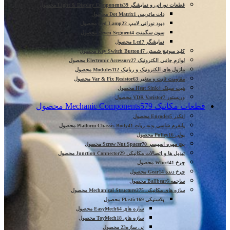
قطعات نورانی و نمایشگر Light & Display Components
39 محصول
دات ماتریس Dot Matrix
1 محصول
دیود نورانی لامپ Led Lamp
22 محصول
سون سگمنت Seven Segment
4 محصول
نمایشگر Lcd
7 محصول
کلید سوئیچ شستی Key Switch Button
47 محصول
لوازم جانبی الکترونیک Electronic Accessory
27 محصول
ماژول های الکترونیک و رباتیک Modules
112 محصول
مقاومت ثابت و متغیر Var & Fix Resistor
63 محصول
هیت سینک Heat Sink
4 محصول
وریستور VDR Varistor
7 محصول
قطعات مکانیک Mechanic Components
579 محصول
انکدر Encoder
5 محصول
پلتفرم شاسی بدنه ربات Platform Chassis Body
41 محصول
پولی Pulley
16 محصول
پیچ مهره اسپیسر Screw Nut Spacer
70 محصول
تبدیل ها و اتصالات مکانیکی Junction Connector
29 محصول
چرخ Wheel
41 محصول
چرخ دنده Gear
14 محصول
ساچمه Ballbear
6 محصول
سازه های مکانیکی Mechanical Structure
275 محصول
پلاستیکی Plastic
169 محصول
سازه های EasyMech
64 محصول
سازه های ToyMech
18 محصول
نی سازه
23 محصول