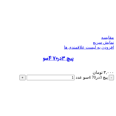
مقایسه
نمایش سریع
افزودن به لیست علاقمندی ها
پیچ 3در70 4سو
۳,۰۰۰
تومان
پیچ 3در70 4سو عدد