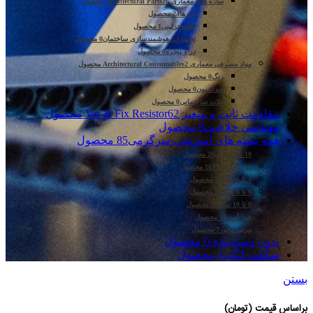
سازه های معماری Architectural Parts
26 محصول
آجرها
24 محصول
اقلام تزئینی
1 محصول
تجهیزات هوشمندسازی ساختمان
0 محصول
در و پنجره
0 محصول
مواد مصرفی معماری Architectural Consumables
2 محصول
رنگ
0 محصول
فنداسیون
0 محصول
ملات ساختمانی
0 محصول
مقاومت ثابت و متغیر Var & Fix Resistor
62 محصول
مهندسی خلاقیت
8 محصول
همه بسته های آموزشی-سرگرمی
85 محصول
10 تا 12 سال
26 محصول
12 سال به بالا
16 محصول
4 تا 6 سال
13 محصول
6 تا 8 سال
24 محصول
8 تا 10 سال
33 محصول
خود آموز
15 محصول
مربی محور
7 محصول
بدون دسته‌بندی
0 محصول
شگفت انگیز
4 محصول
بستن
براساس قیمت (تومان)