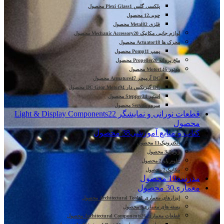
پلکسی گلس Plexi Glass
1 محصول
چوبی
12 محصول
فلزی Metal
82 محصول
لوازم جانبی مکانیک Mechanic Accessory
20 محصول
محرک ها Actuator
18 محصول
پمپ Pomp
11 محصول
ملخ پروانه Propeller
20 محصول
موتور Motor
146 محصول
DC آرمیچر Armature
47 محصول
DC گیربکس دار DC Gear Motor
94 محصول
استپر Stepper
24 محصول
سروو Servo
5 محصول
قطعات نورانی و نمایشگر Light & Display Components
22
محصول
کتاب و منابع آموزشی
38 محصول
الکترونیک
11 محصول
رباتیک
3 محصول
علوم پایه
2 محصول
مکانیک
2 محصول
مدرسه
19 محصول
معماری
30 محصول
ابزارهای معماری Architectural Tools
1 محصول
بسته های معماری
3 محصول
قطعات معماری Architectural Components
26 محصول