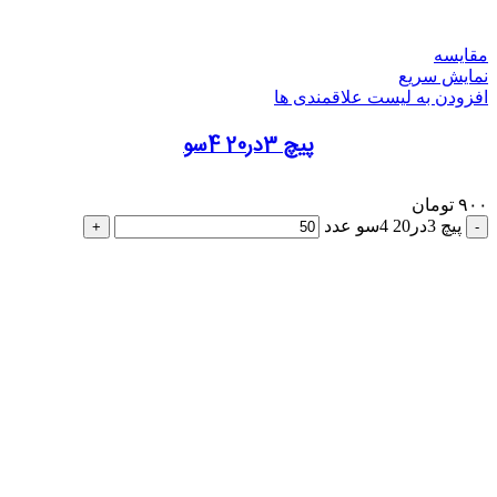
مقایسه
نمایش سریع
افزودن به لیست علاقمندی ها
پیچ 3در20 4سو
۹۰۰
تومان
پیچ 3در20 4سو عدد