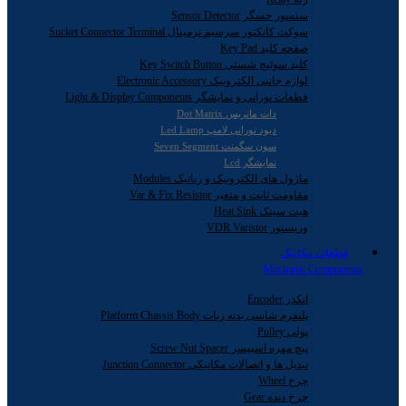
سنسور حسگر Sensor Detector
سوکت کانکتور سرسیم ترمینال Sucket Connector Terminal
صفحه کلید Key Pad
کلید سوئیچ شستی Key Switch Button
لوازم جانبی الکترونیک Electronic Accessory
قطعات نورانی و نمایشگر Light & Display Components
دات ماتریس Dot Matrix
دیود نورانی لامپ Led Lamp
سون سگمنت Seven Segment
نمایشگر Lcd
ماژول های الکترونیک و رباتیک Modules
مقاومت ثابت و متغیر Var & Fix Resistor
هیت سینک Heat Sink
وریستور VDR Varistor
قطعات مکانیک
Mechanic Components
انکدر Encoder
پلتفرم شاسی بدنه ربات Platform Chassis Body
پولی Pulley
پیچ مهره اسپیسر Screw Nut Spacer
تبدیل ها و اتصالات مکانیکی Junction Connector
چرخ Wheel
چرخ دنده Gear