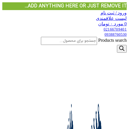
ADD ANYTHING HERE OR JUST REMOVE IT…
ورود / ثبت نام
لیست علاقمندی
0
مورد
۰
تومان
02166709401
09388760530
Products search