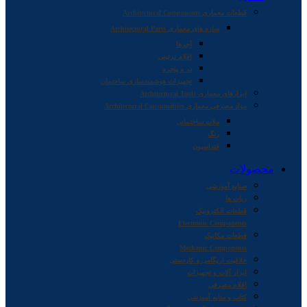
قطعات معماری Architectural Components
سازه های معماری Architectural Parts
آجرها
اقلام تزئینی
در و پنجره
تجهیزات هوشمندسازی ساختمان
ابزارهای معماری Architectural Tools
مواد مصرفی معماری Architectural Consumables
ملات ساختمانی
رنگ
فنداسیون
محصولات
صنایع آموزشی
ربات ها
قطعات الکترونیک
Electronic Components
قطعات مکانیک
Mechanic Components
خلاقیت اریگامی و کاردستی
ابزار آلات و تجهیزات
اقلام مصرفی
کتاب و منابع آموزشی