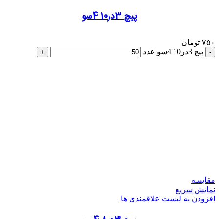
پیچ 3در10 4سو
۷۵۰
تومان
پیچ 3در10 4سو عدد
مقایسه
نمایش سریع
افزودن به لیست علاقمندی ها