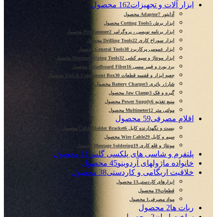
ابزار آلات و تجهیزات
162 محصول
آداپتور Adaptor
7 محصول
ابزار برش Cutting Tools
5 محصول
ابزار برنامه نویسی ، پروگرامر Programmer
2 محصول
ابزار سوراخ کاری Drilling Tools
22 محصول
ابزار عمومی پرکاربرد General Tools
38 محصول
ابزار مونتاژ و سیم کشی Montage Wiring Tools
32 محصول
برد بورد و فیبر مسی Breadboard Fiber
16 محصول
جعبه ابزار و قفسه قطعات Tool & Component Box
30 محصول
شارژر باتری Battery Charger
3 محصول
گیره و فک Jaw Clamp
3 محصول
منبع تغذیه Power Supply
6 محصول
مولتی متر Multimeter
12 محصول
اقلام مصرفی
59 محصول
بست و نگهدارنده کابل Cable Holder Bracket
6 محصول
سیم و کابل Wire Cable
29 محصول
مونتاژ و قلع کاری Montage Soldering
19 محصول
پلتفرم و شاسی های پلکسی گلس
11 محصول
خانواده ماژولهای آردوینو
45 محصول
خلاقیت اریگامی و کاردستی
38 محصول
ابزارهای کاردستی
13 محصول
قطعات
19 محصول
مواد مصرفی
1 محصول
ربات ها
2 محصول
ساخت ایران
2 محصول