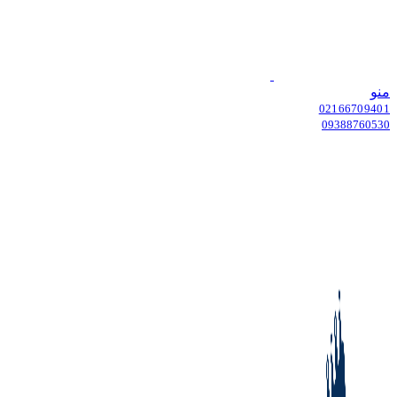
منو
02166709401
09388760530