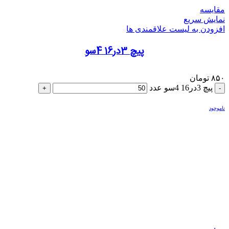
مقایسه
نمایش سریع
افزودن به لیست علاقمندی ها
پیچ 3در16 4سو
۸۵۰
تومان
پیچ 3در16 4سو عدد
ناموجود