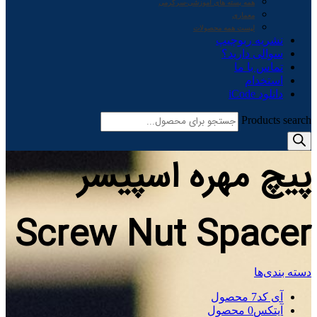
همه بسته های آموزشی-سرگرمی
معماری
لیست همه محصولات
نشریه ربوچیپ
سوالی دارید؟
تماس با ما
استخدام
دانلود iCode
Products search
پیچ مهره اسپیسر
Screw Nut Spacer
دسته بندی‌ها
آی کد
7 محصول
آیتکس
0 محصول