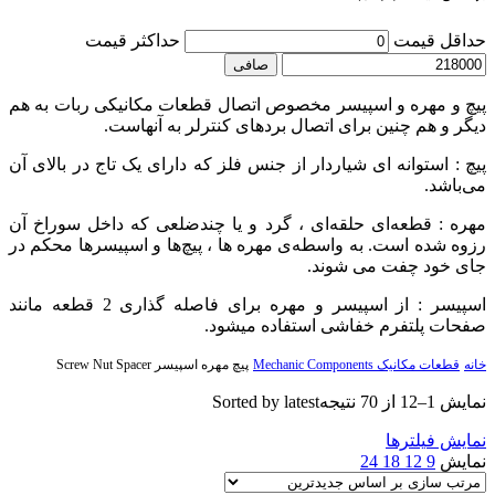
حداقل قیمت
حداكثر قيمت
صافی
پیچ و مهره و اسپیسر مخصوص اتصال قطعات مکانیکی ربات به هم
دیگر و هم چنین برای اتصال بردهای کنترلر به آنهاست.
پیچ : استوانه ای شیاردار از جنس فلز که دارای یک تاج در بالای آن
می‌باشد.
مهره : قطعه‌ای حلقه‌ای ، گرد و یا چندضلعی که داخل سوراخ آن
رزوه شده است. به واسطه‌ی مهره ها ، پیچ‌ها و اسپیسرها محکم در
جای خود چفت می شوند.
اسپیسر : از اسپیسر و مهره برای فاصله گذاری 2 قطعه مانند
صفحات پلتفرم خفاشی استفاده میشود.
خانه
قطعات مکانیک Mechanic Components
پیچ مهره اسپیسر Screw Nut Spacer
نمایش 1–12 از 70 نتیجه
Sorted by latest
نمایش فیلترها
نمایش
9
12
18
24