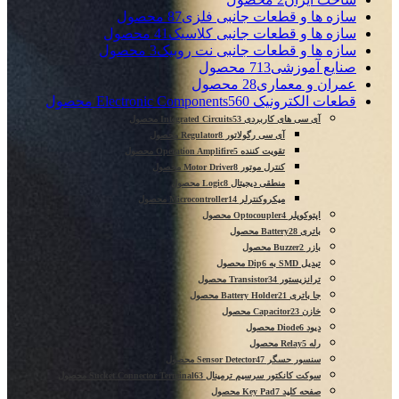
سازه ها و قطعات جانبی فلزی
87 محصول
سازه ها و قطعات جانبی کلاسیک
41 محصول
سازه ها و قطعات جانبی نت روبیک
3 محصول
صنایع آموزشی
713 محصول
عمران و معماری
28 محصول
قطعات الکترونیک Electronic Components
560 محصول
آی سی های کاربردی Integrated Circuits
53 محصول
آی سی رگولاتور Regulator
8 محصول
تقویت کننده Operation Amplifire
5 محصول
کنترل موتور Motor Driver
8 محصول
منطقی دیجیتال Logic
8 محصول
میکروکنترلر Microcontroller
14 محصول
اپتوکوپلر Optocoupler
4 محصول
باتری Battery
28 محصول
بازر Buzzer
2 محصول
تبدیل SMD به Dip
6 محصول
ترانزیستور Transistor
34 محصول
جا باتری Battery Holder
21 محصول
خازن Capacitor
23 محصول
دیود Diode
6 محصول
رله Relay
5 محصول
سنسور حسگر Sensor Detector
47 محصول
سوکت کانکتور سرسیم ترمینال Sucket Connector Terminal
63 محصول
صفحه کلید Key Pad
7 محصول