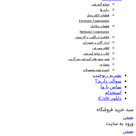
صنایع آموزشی
ربات ها
قطعات الکترونیک
Electronic Components
قطعات مکانیک
Mechanic Components
خلاقیت اریگامی و کاردستی
ابزار آلات و تجهیزات
اقلام مصرفی
کتاب و منابع آموزشی
همه بسته های آموزشی-سرگرمی
معماری
لیست همه محصولات
نشریه ربوچیپ
سوالی دارید؟
تماس با ما
استخدام
دانلود iCode
سبد خرید فروشگاه
بستن
ورود به سایت
بستن