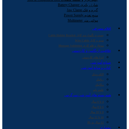
شارژر باتری Battery Charger
گیره و فک Jaw Clamp
منبع تغذیه Power Supply
مولتی متر Multimeter
اقلام مصرفی
بست و نگهدارنده کابل Cable Holder Bracket
سیم و کابل Wire Cable
مونتاژ و قلع کاری Montage Soldering
خلاقیت اریگامی و کاردستی
ابزارهای کاردستی
صنایع آموزشی
کتاب و منابع آموزشی
الکترونیک
رباتیک
مکانیک
علوم پایه
همه بسته های آموزشی-سرگرمی
4 تا 6 سال
6 تا 8 سال
8 تا 10 سال
10 تا 12 سال
12 سال به بالا
معماری