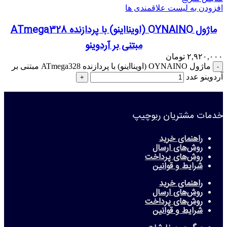
افزودن به لیست علاقمندی ها
ماژول OYNAINO (اوینااینو) با پردازنده ATmega328
مبتنی بر آردوینو
۲,۹۲۰,۰۰۰
تومان
ماژول OYNAINO (اوینااینو) با پردازنده ATmega328 مبتنی بر
آردوینو عدد
خدمات مشتریان ربوچیپ
راهنمای خرید
روش‌های ارسال
روش‌های پرداخت
شرایط و قوانین
راهنمای خرید
روش‌های ارسال
روش‌های پرداخت
شرایط و قوانین