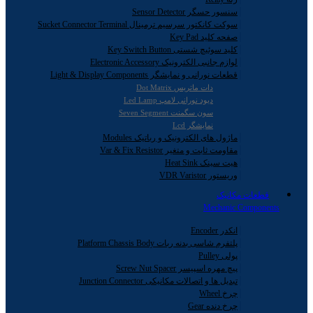
سنسور حسگر Sensor Detector
سوکت کانکتور سرسیم ترمینال Sucket Connector Terminal
صفحه کلید Key Pad
کلید سوئیچ شستی Key Switch Button
لوازم جانبی الکترونیک Electronic Accessory
قطعات نورانی و نمایشگر Light & Display Components
دات ماتریس Dot Matrix
دیود نورانی لامپ Led Lamp
سون سگمنت Seven Segment
نمایشگر Lcd
ماژول های الکترونیک و رباتیک Modules
مقاومت ثابت و متغیر Var & Fix Resistor
هیت سینک Heat Sink
وریستور VDR Varistor
قطعات مکانیک
Mechanic Components
انکدر Encoder
پلتفرم شاسی بدنه ربات Platform Chassis Body
پولی Pulley
پیچ مهره اسپیسر Screw Nut Spacer
تبدیل ها و اتصالات مکانیکی Junction Connector
چرخ Wheel
چرخ دنده Gear