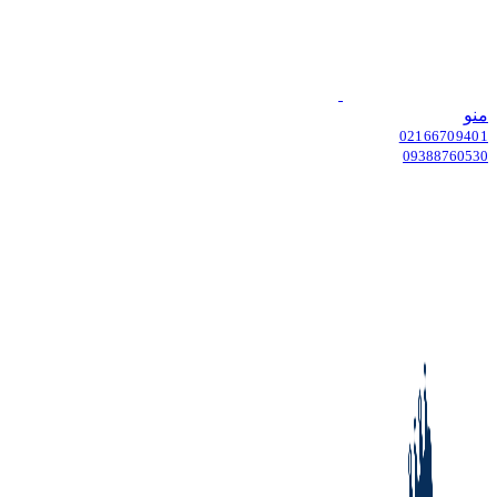
منو
02166709401
09388760530