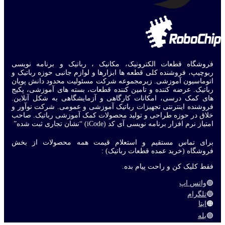
فروشگاه قطعات الکترونیک، مکانیک ، رباتیک و برنامه نویسی
ربوچیپ، فروشنده کلی قطعه ها ابزارها و لوازم جانبی حوزه رباتیک و
اتوماسیون آموزشی. زیرمجموعه شرکت مسئولیت محدود دانش پویان
رباتیک. عرضه کننده و تامین کننده قطعات، بسته های آموزشی، پکیج
های کمک درسی، امکانات کارگاهی و آزمایشگاهی به شکل آنلاین.
فروشنده اینترنتی تجهیزات رباتیک آموزشی و عمومی. شرکت نوآور و
خلاق در حوزه طراحی و تولید محصولات کمک آموزشی رباتیک. صاحب
امتیاز نرم افزار برنامه نویسی آی کد (iCode) “نشان تجاری ثبت شده”
برای تماس مستقیم و استعلام قیمت همه محصولات از بخش
فروشگاه (خرید عمده قطعات رباتیک) :
فقط کلیک کن و راحت پیام بده.
🟢
واتس اپ
🔵
تلگرام
🟠
ایتا
🟣
بله