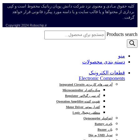
کلیه حقوق مـادی و معنوی نزد شرکت دانش پویان رباتیک محفوظ است و کپی
برداری از محتواها و یا قالب سایت و یا دامنه مورد پیگرد قانونی قرار خواهد
گرفت .
Copyright
2024 Robochip.ir
Products search
منو
دسته بندی محصولات
قطعات الکترونیک
Electronic Components
آی سی های کاربردی Integrated Circuits
میکروکنترلر Microcontroller
آی سی رگولاتور Regulator
تقویت کننده Operation Amplifire
کنترل موتور Motor Driver
منطقی دیجیتال Logic
اپتوکوپلر Optocoupler
باتری Battery
بازر Buzzer
تبدیل SMD به Dip