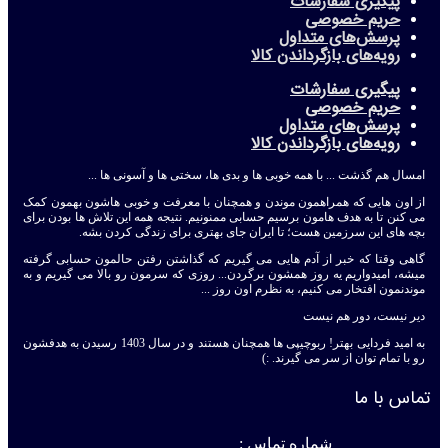
پیگیری سفارشات
حریم خصوصی
پرسش‌های متداول
رویه‌های بازگرداندن کالا
پیگیری سفارشات
حریم خصوصی
پرسش‌های متداول
رویه‌های بازگرداندن کالا
امسال هم گذشت ... با همه خوبی ها و بدی ها، سختی ها و آسونی ها ...
از اون هایی که همراهمون موندن و همچنان با معرفت و خوبی هاشون بهمون کمک
می کنن تا به هدف هامون برسیم حسابی ممنونیم. نتیجه همه این تلاش ها بودن برای
بچه های این سرزمین هست؛ تا ایران جای بهتری برای زندگی کردن بشه.
گاهی وقتا که خبر از آدم هایی می گیریم که گذاشتن رفتن حالمون حسابی گرفته
میشه، امیدواریم یه روز همشون برگردن... روزی که سرمون رو بالا می گیریم و به
موندنمون افتخار می کنیم، به نظرم اون روز ...
دیر نیست، دور هم نیست
به امید فردایی بهتر! ربوچیپی ها همچنان هستند و در سال 1403 رسیدن به هدفشون
رو با تمام توان از سر می گیرند. :)
تماس با ما
شماره تماس :