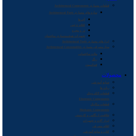
قطعات معماری Architectural Components
سازه های معماری Architectural Parts
آجرها
اقلام تزئینی
در و پنجره
تجهیزات هوشمندسازی ساختمان
ابزارهای معماری Architectural Tools
مواد مصرفی معماری Architectural Consumables
ملات ساختمانی
رنگ
فنداسیون
محصولات
صنایع آموزشی
ربات ها
قطعات الکترونیک
Electronic Components
قطعات مکانیک
Mechanic Components
خلاقیت اریگامی و کاردستی
ابزار آلات و تجهیزات
اقلام مصرفی
کتاب و منابع آموزشی