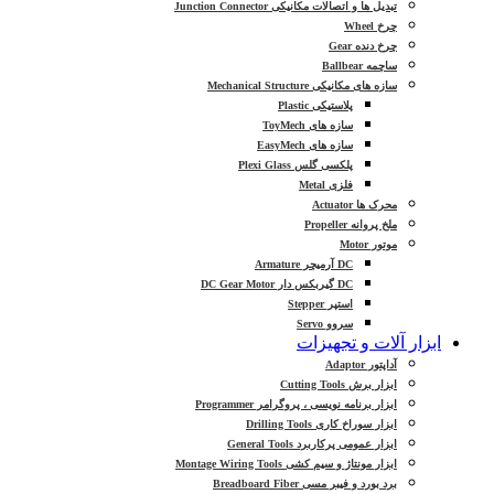
تبدیل ها و اتصالات مکانیکی Junction Connector
چرخ Wheel
چرخ دنده Gear
ساچمه Ballbear
سازه های مکانیکی Mechanical Structure
پلاستیکی Plastic
سازه های ToyMech
سازه های EasyMech
پلکسی گلس Plexi Glass
فلزی Metal
محرک ها Actuator
ملخ پروانه Propeller
موتور Motor
DC آرمیچر Armature
DC گیربکس دار DC Gear Motor
استپر Stepper
سروو Servo
ابزار آلات و تجهیزات
آداپتور Adaptor
ابزار برش Cutting Tools
ابزار برنامه نویسی ، پروگرامر Programmer
ابزار سوراخ کاری Drilling Tools
ابزار عمومی پرکاربرد General Tools
ابزار مونتاژ و سیم کشی Montage Wiring Tools
برد بورد و فیبر مسی Breadboard Fiber