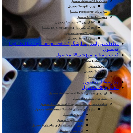
محرک ها Actuator
18 محصول
پمپ Pomp
11 محصول
ملخ پروانه Propeller
20 محصول
موتور Motor
146 محصول
DC آرمیچر Armature
47 محصول
DC گیربکس دار DC Gear Motor
94 محصول
استپر Stepper
24 محصول
سروو Servo
5 محصول
قطعات نورانی و نمایشگر Light & Display Components
22
محصول
کتاب و منابع آموزشی
38 محصول
الکترونیک
11 محصول
رباتیک
3 محصول
علوم پایه
2 محصول
مکانیک
2 محصول
مدرسه
19 محصول
معماری
30 محصول
ابزارهای معماری Architectural Tools
1 محصول
بسته های معماری
3 محصول
قطعات معماری Architectural Components
26 محصول
سازه های معماری Architectural Parts
26 محصول
آجرها
24 محصول
اقلام تزئینی
1 محصول
تجهیزات هوشمندسازی ساختمان
0 محصول
در و پنجره
0 محصول