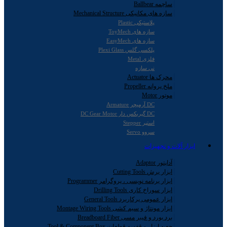
ساچمه Ballbear
سازه های مکانیکی Mechanical Structure
پلاستیکی Plastic
سازه های ToyMech
سازه های EasyMech
پلکسی گلس Plexi Glass
فلزی Metal
نی سازه
محرک ها Actuator
ملخ پروانه Propeller
موتور Motor
DC آرمیچر Armature
DC گیربکس دار DC Gear Motor
استپر Stepper
سروو Servo
ابزار آلات و تجهیزات
آداپتور Adaptor
ابزار برش Cutting Tools
ابزار برنامه نویسی ، پروگرامر Programmer
ابزار سوراخ کاری Drilling Tools
ابزار عمومی پرکاربرد General Tools
ابزار مونتاژ و سیم کشی Montage Wiring Tools
برد بورد و فیبر مسی Breadboard Fiber
جعبه ابزار و قفسه قطعات Tool & Component Box