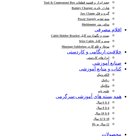
جعبه ابزار و قفسه قطعات Tool & Component Box
شارژر باتری Battery Charger
گیره و فک Jaw Clamp
منبع تغذیه Power Supply
مولتی متر Multimeter
اقلام مصرفی
بست و نگهدارنده کابل Cable Holder Bracket
سیم و کابل Wire Cable
مونتاژ و قلع کاری Montage Soldering
خلاقیت اریگامی و کاردستی
ابزارهای کاردستی
صنایع آموزشی
کتاب و منابع آموزشی
الکترونیک
رباتیک
مکانیک
علوم پایه
همه بسته های آموزشی-سرگرمی
4 تا 6 سال
6 تا 8 سال
8 تا 10 سال
10 تا 12 سال
12 سال به بالا
محصولات