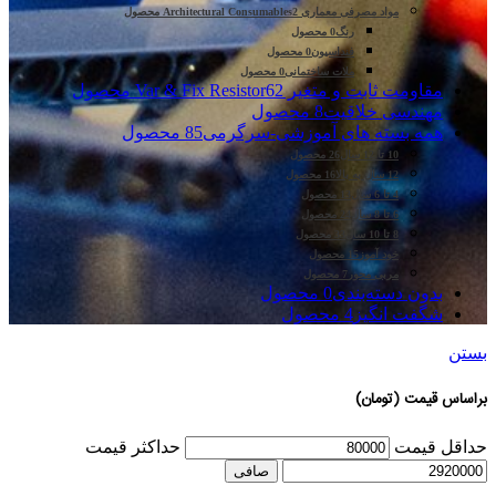
مواد مصرفی معماری Architectural Consumables
2 محصول
رنگ
0 محصول
فنداسیون
0 محصول
ملات ساختمانی
0 محصول
مقاومت ثابت و متغیر Var & Fix Resistor
62 محصول
مهندسی خلاقیت
8 محصول
همه بسته های آموزشی-سرگرمی
85 محصول
10 تا 12 سال
26 محصول
12 سال به بالا
16 محصول
4 تا 6 سال
13 محصول
6 تا 8 سال
24 محصول
8 تا 10 سال
33 محصول
خود آموز
15 محصول
مربی محور
7 محصول
بدون دسته‌بندی
0 محصول
شگفت انگیز
4 محصول
بستن
براساس قیمت (تومان)
حداقل قیمت
حداكثر قيمت
صافی