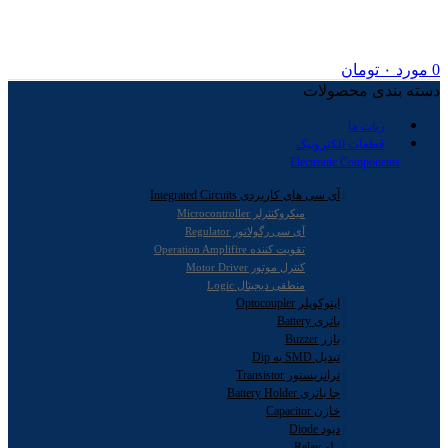
0
مورد
۰
تومان
دسته بندی محصولات
ربات ها
قطعات الکترونیک
Electronic Components
آی سی های کاربردی Integrated Circuits
میکروکنترلر Microcontroller
آی سی رگولاتور Regulator
تقویت کننده Operation Amplifire
کنترل موتور Motor Driver
منطقی دیجیتال Logic
اپتوکوپلر Optocoupler
باتری Battery
بازر Buzzer
تبدیل SMD به Dip
ترانزیستور Transistor
جا باتری Battery Holder
خازن Capacitor
دیود Diode
رله Relay