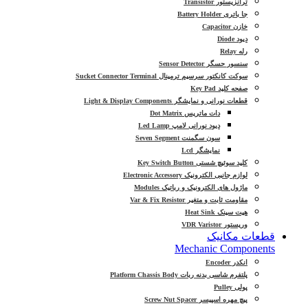
ترانزیستور Transistor
جا باتری Battery Holder
خازن Capacitor
دیود Diode
رله Relay
سنسور حسگر Sensor Detector
سوکت کانکتور سرسیم ترمینال Sucket Connector Terminal
صفحه کلید Key Pad
قطعات نورانی و نمایشگر Light & Display Components
دات ماتریس Dot Matrix
دیود نورانی لامپ Led Lamp
سون سگمنت Seven Segment
نمایشگر Lcd
کلید سوئیچ شستی Key Switch Button
لوازم جانبی الکترونیک Electronic Accessory
ماژول های الکترونیک و رباتیک Modules
مقاومت ثابت و متغیر Var & Fix Resistor
هیت سینک Heat Sink
وریستور VDR Varistor
قطعات مکانیک
Mechanic Components
انکدر Encoder
پلتفرم شاسی بدنه ربات Platform Chassis Body
پولی Pulley
پیچ مهره اسپیسر Screw Nut Spacer