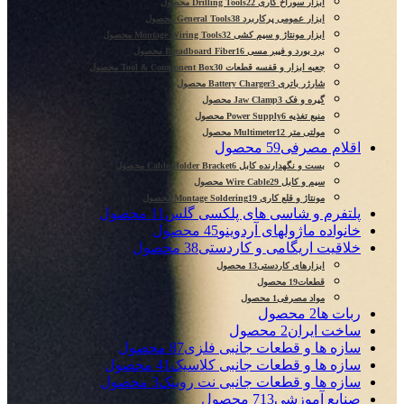
ابزار سوراخ کاری Drilling Tools
22 محصول
ابزار عمومی پرکاربرد General Tools
38 محصول
ابزار مونتاژ و سیم کشی Montage Wiring Tools
32 محصول
برد بورد و فیبر مسی Breadboard Fiber
16 محصول
جعبه ابزار و قفسه قطعات Tool & Component Box
30 محصول
شارژر باتری Battery Charger
3 محصول
گیره و فک Jaw Clamp
3 محصول
منبع تغذیه Power Supply
6 محصول
مولتی متر Multimeter
12 محصول
اقلام مصرفی
59 محصول
بست و نگهدارنده کابل Cable Holder Bracket
6 محصول
سیم و کابل Wire Cable
29 محصول
مونتاژ و قلع کاری Montage Soldering
19 محصول
پلتفرم و شاسی های پلکسی گلس
11 محصول
خانواده ماژولهای آردوینو
45 محصول
خلاقیت اریگامی و کاردستی
38 محصول
ابزارهای کاردستی
13 محصول
قطعات
19 محصول
مواد مصرفی
1 محصول
ربات ها
2 محصول
ساخت ایران
2 محصول
سازه ها و قطعات جانبی فلزی
87 محصول
سازه ها و قطعات جانبی کلاسیک
41 محصول
سازه ها و قطعات جانبی نت روبیک
3 محصول
صنایع آموزشی
713 محصول