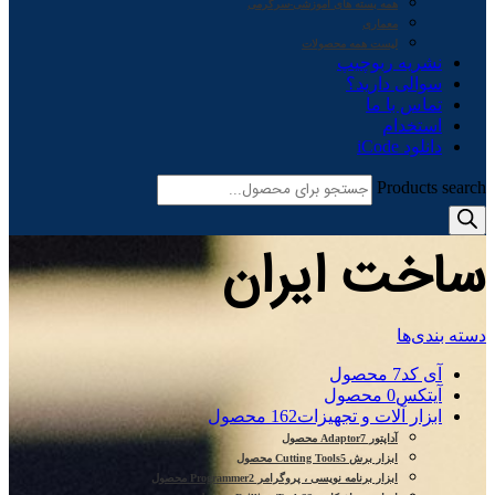
همه بسته های آموزشی-سرگرمی
معماری
لیست همه محصولات
نشریه ربوچیپ
سوالی دارید؟
تماس با ما
استخدام
دانلود iCode
Products search
ساخت ایران
دسته بندی‌ها
آی کد
7 محصول
آیتکس
0 محصول
ابزار آلات و تجهیزات
162 محصول
آداپتور Adaptor
7 محصول
ابزار برش Cutting Tools
5 محصول
ابزار برنامه نویسی ، پروگرامر Programmer
2 محصول