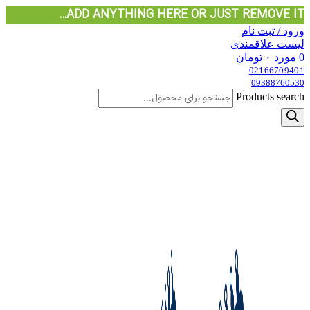
ADD ANYTHING HERE OR JUST REMOVE IT…
ورود / ثبت نام
لیست علاقمندی
0
مورد
۰
تومان
02166709401
09388760530
Products search