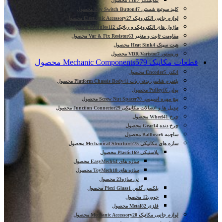
نمایشگر Lcd
7 محصول
کلید سوئیچ شستی Key Switch Button
47 محصول
لوازم جانبی الکترونیک Electronic Accessory
27 محصول
ماژول های الکترونیک و رباتیک Modules
112 محصول
مقاومت ثابت و متغیر Var & Fix Resistor
63 محصول
هیت سینک Heat Sink
4 محصول
وریستور VDR Varistor
7 محصول
قطعات مکانیک Mechanic Components
579 محصول
انکدر Encoder
5 محصول
پلتفرم شاسی بدنه ربات Platform Chassis Body
41 محصول
پولی Pulley
16 محصول
پیچ مهره اسپیسر Screw Nut Spacer
70 محصول
تبدیل ها و اتصالات مکانیکی Junction Connector
29 محصول
چرخ Wheel
41 محصول
چرخ دنده Gear
14 محصول
ساچمه Ballbear
6 محصول
سازه های مکانیکی Mechanical Structure
275 محصول
پلاستیکی Plastic
169 محصول
سازه های EasyMech
64 محصول
سازه های ToyMech
18 محصول
نی سازه
23 محصول
پلکسی گلس Plexi Glass
1 محصول
چوبی
12 محصول
فلزی Metal
82 محصول
لوازم جانبی مکانیک Mechanic Accessory
20 محصول