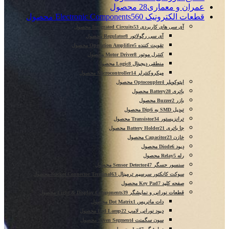
عمران و معماری
28 محصول
قطعات الکترونیک Electronic Components
560 محصول
آی سی های کاربردی Integrated Circuits
53 محصول
آی سی رگولاتور Regulator
8 محصول
تقویت کننده Operation Amplifire
5 محصول
کنترل موتور Motor Driver
8 محصول
منطقی دیجیتال Logic
8 محصول
میکروکنترلر Microcontroller
14 محصول
اپتوکوپلر Optocoupler
4 محصول
باتری Battery
28 محصول
بازر Buzzer
2 محصول
تبدیل SMD به Dip
6 محصول
ترانزیستور Transistor
34 محصول
جا باتری Battery Holder
21 محصول
خازن Capacitor
23 محصول
دیود Diode
6 محصول
رله Relay
5 محصول
سنسور حسگر Sensor Detector
47 محصول
سوکت کانکتور سرسیم ترمینال Sucket Connector Terminal
63 محصول
صفحه کلید Key Pad
7 محصول
قطعات نورانی و نمایشگر Light & Display Components
39 محصول
دات ماتریس Dot Matrix
1 محصول
دیود نورانی لامپ Led Lamp
22 محصول
سون سگمنت Seven Segment
4 محصول