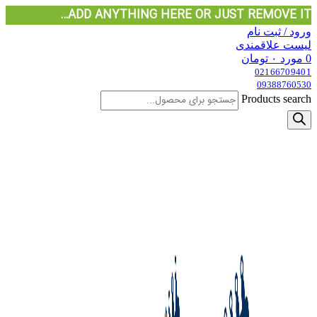
ADD ANYTHING HERE OR JUST REMOVE IT…
ورود / ثبت نام
لیست علاقمندی
0
مورد
۰
تومان
02166709401
09388760530
Products search