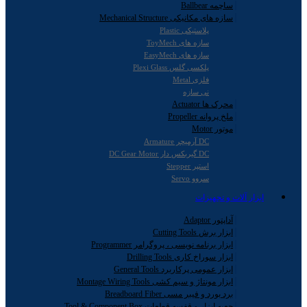
ساچمه Ballbear
سازه های مکانیکی Mechanical Structure
پلاستیکی Plastic
سازه های ToyMech
سازه های EasyMech
پلکسی گلس Plexi Glass
فلزی Metal
نی سازه
محرک ها Actuator
ملخ پروانه Propeller
موتور Motor
DC آرمیچر Armature
DC گیربکس دار DC Gear Motor
استپر Stepper
سروو Servo
ابزار آلات و تجهیزات
آداپتور Adaptor
ابزار برش Cutting Tools
ابزار برنامه نویسی ، پروگرامر Programmer
ابزار سوراخ کاری Drilling Tools
ابزار عمومی پرکاربرد General Tools
ابزار مونتاژ و سیم کشی Montage Wiring Tools
برد بورد و فیبر مسی Breadboard Fiber
جعبه ابزار و قفسه قطعات Tool & Component Box