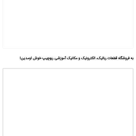
به فروشگاه قطعات رباتیک، الکترونیک و مکانیک آموزشی ربوچیپ خوش اومدین!