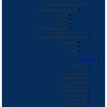
قطعات معماری Architectural Components
سازه های معماری Architectural Parts
آجرها
اقلام تزئینی
در و پنجره
تجهیزات هوشمندسازی ساختمان
ابزارهای معماری Architectural Tools
مواد مصرفی معماری Architectural Consumables
ملات ساختمانی
رنگ
فنداسیون
محصولات
صنایع آموزشی
ربات ها
قطعات الکترونیک
Electronic Components
قطعات مکانیک
Mechanic Components
خلاقیت اریگامی و کاردستی
ابزار آلات و تجهیزات
اقلام مصرفی
کتاب و منابع آموزشی