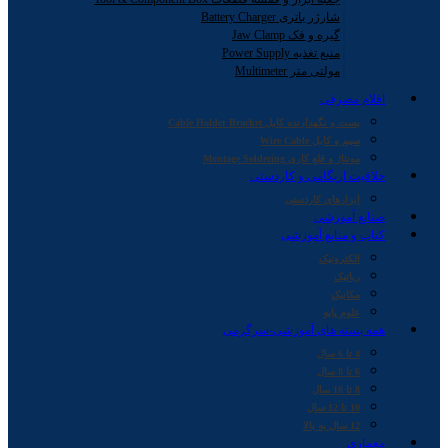
شارژر باتری Battery Charger
گیره و فک Jaw Clamp
منبع تغذیه Power Supply
مولتی متر Multimeter
اقلام مصرفی
بست و نگهدارنده کابل Cable Holder Bracket
سیم و کابل Wire Cable
مونتاژ و قلع کاری Montage Soldering
خلاقیت اریگامی و کاردستی
ابزارهای کاردستی
صنایع آموزشی
کتاب و منابع آموزشی
الکترونیک
رباتیک
مکانیک
علوم پایه
همه بسته های آموزشی-سرگرمی
4 تا 6 سال
6 تا 8 سال
8 تا 10 سال
10 تا 12 سال
12 سال به بالا
معماری