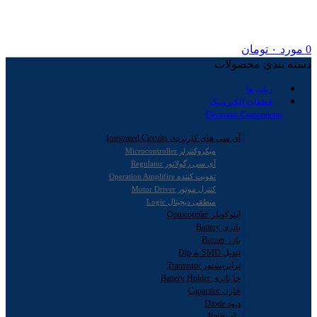
0
مورد
۰
تومان
دسته بندی محصولات
ربات ها
قطعات الکترونیک
Electronic Components
آی سی های کاربردی Integrated Circuits
میکروکنترلر Microcontroller
آی سی رگولاتور Regulator
تقویت کننده Operation Amplifire
کنترل موتور Motor Driver
منطقی دیجیتال Logic
اپتوکوپلر Optocoupler
باتری Battery
بازر Buzzer
تبدیل SMD به Dip
ترانزیستور Transistor
جا باتری Battery Holder
خازن Capacitor
دیود Diode
رله Relay