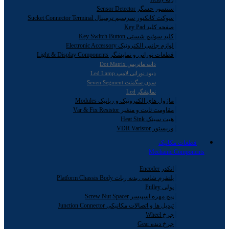
سنسور حسگر Sensor Detector
سوکت کانکتور سرسیم ترمینال Sucket Connector Terminal
صفحه کلید Key Pad
کلید سوئیچ شستی Key Switch Button
لوازم جانبی الکترونیک Electronic Accessory
قطعات نورانی و نمایشگر Light & Display Components
دات ماتریس Dot Matrix
دیود نورانی لامپ Led Lamp
سون سگمنت Seven Segment
نمایشگر Lcd
ماژول های الکترونیک و رباتیک Modules
مقاومت ثابت و متغیر Var & Fix Resistor
هیت سینک Heat Sink
وریستور VDR Varistor
قطعات مکانیک
Mechanic Components
انکدر Encoder
پلتفرم شاسی بدنه ربات Platform Chassis Body
پولی Pulley
پیچ مهره اسپیسر Screw Nut Spacer
تبدیل ها و اتصالات مکانیکی Junction Connector
چرخ Wheel
چرخ دنده Gear