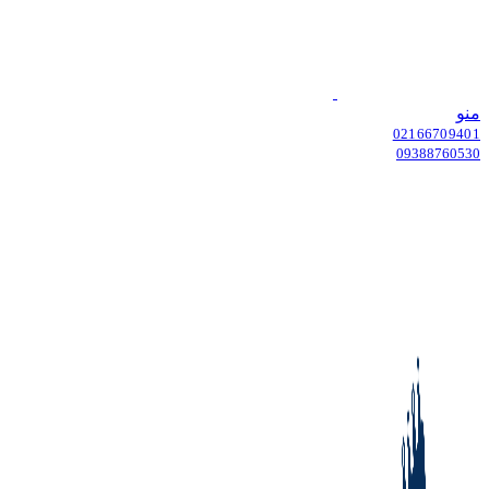
منو
02166709401
09388760530