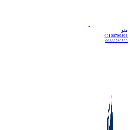
منو
02166709401
09388760530