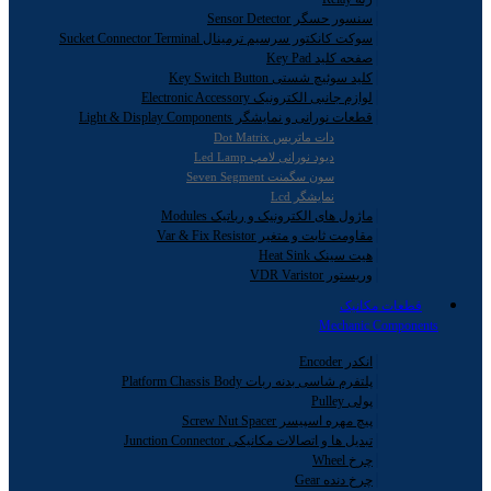
سنسور حسگر Sensor Detector
سوکت کانکتور سرسیم ترمینال Sucket Connector Terminal
صفحه کلید Key Pad
کلید سوئیچ شستی Key Switch Button
لوازم جانبی الکترونیک Electronic Accessory
قطعات نورانی و نمایشگر Light & Display Components
دات ماتریس Dot Matrix
دیود نورانی لامپ Led Lamp
سون سگمنت Seven Segment
نمایشگر Lcd
ماژول های الکترونیک و رباتیک Modules
مقاومت ثابت و متغیر Var & Fix Resistor
هیت سینک Heat Sink
وریستور VDR Varistor
قطعات مکانیک
Mechanic Components
انکدر Encoder
پلتفرم شاسی بدنه ربات Platform Chassis Body
پولی Pulley
پیچ مهره اسپیسر Screw Nut Spacer
تبدیل ها و اتصالات مکانیکی Junction Connector
چرخ Wheel
چرخ دنده Gear