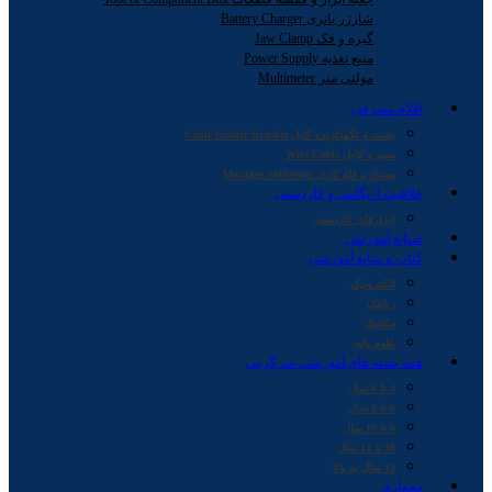
شارژر باتری Battery Charger
گیره و فک Jaw Clamp
منبع تغذیه Power Supply
مولتی متر Multimeter
اقلام مصرفی
بست و نگهدارنده کابل Cable Holder Bracket
سیم و کابل Wire Cable
مونتاژ و قلع کاری Montage Soldering
خلاقیت اریگامی و کاردستی
ابزارهای کاردستی
صنایع آموزشی
کتاب و منابع آموزشی
الکترونیک
رباتیک
مکانیک
علوم پایه
همه بسته های آموزشی-سرگرمی
4 تا 6 سال
6 تا 8 سال
8 تا 10 سال
10 تا 12 سال
12 سال به بالا
معماری