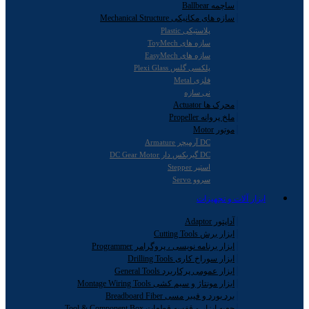
ساچمه Ballbear
سازه های مکانیکی Mechanical Structure
پلاستیکی Plastic
سازه های ToyMech
سازه های EasyMech
پلکسی گلس Plexi Glass
فلزی Metal
نی سازه
محرک ها Actuator
ملخ پروانه Propeller
موتور Motor
DC آرمیچر Armature
DC گیربکس دار DC Gear Motor
استپر Stepper
سروو Servo
ابزار آلات و تجهیزات
آداپتور Adaptor
ابزار برش Cutting Tools
ابزار برنامه نویسی ، پروگرامر Programmer
ابزار سوراخ کاری Drilling Tools
ابزار عمومی پرکاربرد General Tools
ابزار مونتاژ و سیم کشی Montage Wiring Tools
برد بورد و فیبر مسی Breadboard Fiber
جعبه ابزار و قفسه قطعات Tool & Component Box