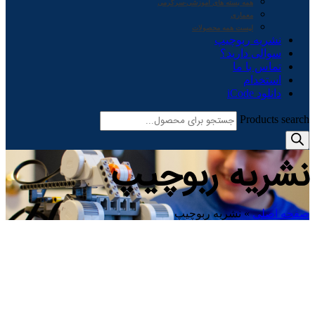
همه بسته های آموزشی-سرگرمی
معماری
لیست همه محصولات
نشریه ربوچیپ
سوالی دارید؟
تماس با ما
استخدام
دانلود iCode
Products search
نشریه ربوچیپ
صفحه اصلی
»
نشریه ربوچیپ