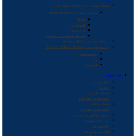
قطعات معماری Architectural Components
سازه های معماری Architectural Parts
آجرها
اقلام تزئینی
در و پنجره
تجهیزات هوشمندسازی ساختمان
ابزارهای معماری Architectural Tools
مواد مصرفی معماری Architectural Consumables
ملات ساختمانی
رنگ
فنداسیون
محصولات
صنایع آموزشی
ربات ها
قطعات الکترونیک
Electronic Components
قطعات مکانیک
Mechanic Components
خلاقیت اریگامی و کاردستی
ابزار آلات و تجهیزات
اقلام مصرفی
کتاب و منابع آموزشی