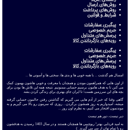
روش‌های ارسال
روش‌های پرداخت
شرایط و قوانین
پیگیری سفارشات
حریم خصوصی
پرسش‌های متداول
رویه‌های بازگرداندن کالا
پیگیری سفارشات
حریم خصوصی
پرسش‌های متداول
رویه‌های بازگرداندن کالا
امسال هم گذشت ... با همه خوبی ها و بدی ها، سختی ها و آسونی ها ...
از اون هایی که همراهمون موندن و همچنان با معرفت و خوبی هاشون بهمون کمک
می کنن تا به هدف هامون برسیم حسابی ممنونیم. نتیجه همه این تلاش ها بودن برای
بچه های این سرزمین هست؛ تا ایران جای بهتری برای زندگی کردن بشه.
گاهی وقتا که خبر از آدم هایی می گیریم که گذاشتن رفتن حالمون حسابی گرفته
میشه، امیدواریم یه روز همشون برگردن... روزی که سرمون رو بالا می گیریم و به
موندنمون افتخار می کنیم، به نظرم اون روز ...
دیر نیست، دور هم نیست
به امید فردایی بهتر! ربوچیپی ها همچنان هستند و در سال 1403 رسیدن به هدفشون
رو با تمام توان از سر می گیرند. :)