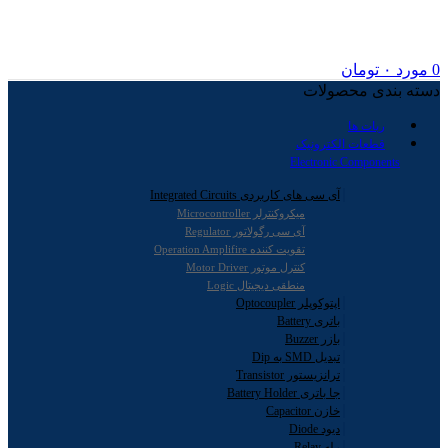
0
مورد
۰
تومان
دسته بندی محصولات
ربات ها
قطعات الکترونیک
Electronic Components
آی سی های کاربردی Integrated Circuits
میکروکنترلر Microcontroller
آی سی رگولاتور Regulator
تقویت کننده Operation Amplifire
کنترل موتور Motor Driver
منطقی دیجیتال Logic
اپتوکوپلر Optocoupler
باتری Battery
بازر Buzzer
تبدیل SMD به Dip
ترانزیستور Transistor
جا باتری Battery Holder
خازن Capacitor
دیود Diode
رله Relay