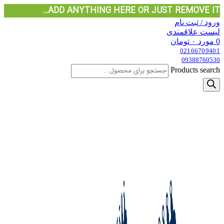
ADD ANYTHING HERE OR JUST REMOVE IT…
ورود / ثبت نام
لیست علاقمندی
0
مورد
۰
تومان
02166709401
09388760530
Products search