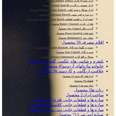
ابزار سوراخ کاری Drilling Tools
22 محصول
ابزار عمومی پرکاربرد General Tools
38 محصول
ابزار مونتاژ و سیم کشی Montage Wiring Tools
32 محصول
برد بورد و فیبر مسی Breadboard Fiber
16 محصول
جعبه ابزار و قفسه قطعات Tool & Component Box
30 محصول
شارژر باتری Battery Charger
3 محصول
گیره و فک Jaw Clamp
3 محصول
منبع تغذیه Power Supply
6 محصول
مولتی متر Multimeter
12 محصول
اقلام مصرفی
59 محصول
بست و نگهدارنده کابل Cable Holder Bracket
6 محصول
سیم و کابل Wire Cable
29 محصول
مونتاژ و قلع کاری Montage Soldering
19 محصول
پلتفرم و شاسی های پلکسی گلس
11 محصول
خانواده ماژولهای آردوینو
45 محصول
خلاقیت اریگامی و کاردستی
38 محصول
ابزارهای کاردستی
13 محصول
قطعات
19 محصول
مواد مصرفی
1 محصول
ربات ها
2 محصول
ساخت ایران
2 محصول
سازه ها و قطعات جانبی فلزی
87 محصول
سازه ها و قطعات جانبی کلاسیک
41 محصول
سازه ها و قطعات جانبی نت روبیک
3 محصول
صنایع آموزشی
713 محصول