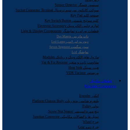
سنسور حسگر Sensor Detector
سوکت کانکتور سرسیم ترمینال Sucket Connector Terminal
صفحه کلید Key Pad
کلید سوئیچ شستی Key Switch Button
لوازم جانبی الکترونیک Electronic Accessory
قطعات نورانی و نمایشگر Light & Display Components
دات ماتریس Dot Matrix
دیود نورانی لامپ Led Lamp
سون سگمنت Seven Segment
نمایشگر Lcd
ماژول های الکترونیک و رباتیک Modules
مقاومت ثابت و متغیر Var & Fix Resistor
هیت سینک Heat Sink
وریستور VDR Varistor
قطعات مکانیک
Mechanic Components
انکدر Encoder
پلتفرم شاسی بدنه ربات Platform Chassis Body
پولی Pulley
پیچ مهره اسپیسر Screw Nut Spacer
تبدیل ها و اتصالات مکانیکی Junction Connector
چرخ Wheel
چرخ دنده Gear