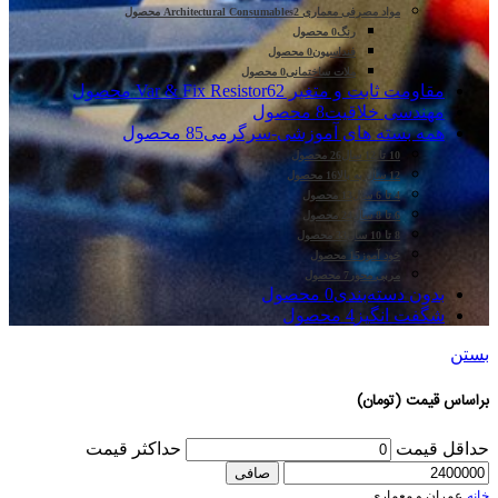
مواد مصرفی معماری Architectural Consumables
2 محصول
رنگ
0 محصول
فنداسیون
0 محصول
ملات ساختمانی
0 محصول
مقاومت ثابت و متغیر Var & Fix Resistor
62 محصول
مهندسی خلاقیت
8 محصول
همه بسته های آموزشی-سرگرمی
85 محصول
10 تا 12 سال
26 محصول
12 سال به بالا
16 محصول
4 تا 6 سال
13 محصول
6 تا 8 سال
24 محصول
8 تا 10 سال
33 محصول
خود آموز
15 محصول
مربی محور
7 محصول
بدون دسته‌بندی
0 محصول
شگفت انگیز
4 محصول
بستن
براساس قیمت (تومان)
حداقل قیمت
حداكثر قيمت
صافی
خانه
عمران و معماری