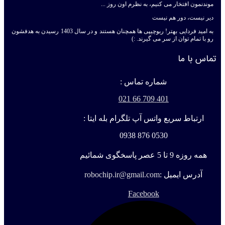
موندنمون افتخار می کنیم، به نظرم اون روز ...
دیر نیست، دور هم نیست
به امید فردایی بهتر! ربوچیپی ها همچنان هستند و در سال 1403 رسیدن به هدفشون
رو با تمام توان از سر می گیرند. :)
تماس با ما
شماره تماس :
401 709 66 021
ارتباط سریع واتس آپ تلگرام بله ایتا :
0530 876 0938
همه روزه 9 تا 5 عصر پاسخگوی شمائیم
آدرس ایمیل :
robochip.ir@gmail.com
Facebook