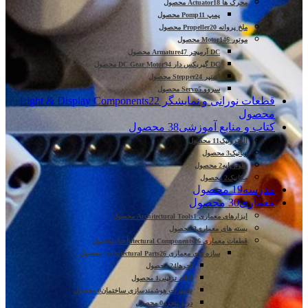
محرک ها Actuator
18 محصول
پمپ Pomp
11 محصول
ملخ پروانه Propeller
20 محصول
موتور Motor
146 محصول
DC آرمیچر Armature
47 محصول
DC گیربکس دار DC Gear Motor
94 محصول
استپر Stepper
24 محصول
سروو Servo
5 محصول
قطعات نورانی و نمایشگر Light & Display Components
22
محصول
کتاب و منابع آموزشی
38 محصول
الکترونیک
11 محصول
رباتیک
3 محصول
علوم پایه
2 محصول
مکانیک
2 محصول
مدرسه
19 محصول
معماری
30 محصول
ابزارهای معماری Architectural Tools
1 محصول
بسته های معماری
3 محصول
قطعات معماری Architectural Components
26 محصول
سازه های معماری Architectural Parts
26 محصول
آجرها
24 محصول
اقلام تزئینی
1 محصول
تجهیزات هوشمندسازی ساختمان
0 محصول
در و پنجره
0 محصول