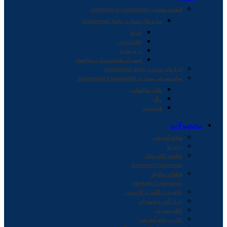
قطعات معماری Architectural Components
سازه های معماری Architectural Parts
آجرها
اقلام تزئینی
در و پنجره
تجهیزات هوشمندسازی ساختمان
ابزارهای معماری Architectural Tools
مواد مصرفی معماری Architectural Consumables
ملات ساختمانی
رنگ
فنداسیون
محصولات
صنایع آموزشی
ربات ها
قطعات الکترونیک
Electronic Components
قطعات مکانیک
Mechanic Components
خلاقیت اریگامی و کاردستی
ابزار آلات و تجهیزات
اقلام مصرفی
کتاب و منابع آموزشی