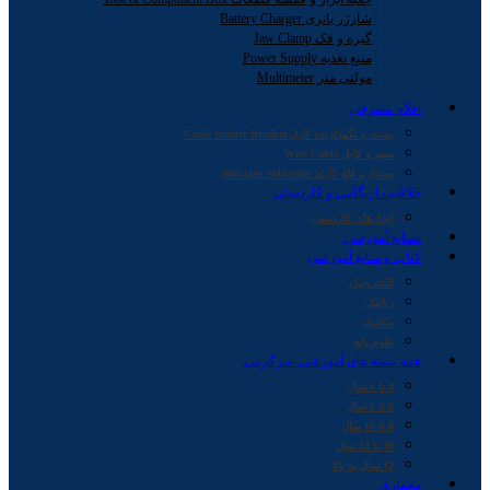
شارژر باتری Battery Charger
گیره و فک Jaw Clamp
منبع تغذیه Power Supply
مولتی متر Multimeter
اقلام مصرفی
بست و نگهدارنده کابل Cable Holder Bracket
سیم و کابل Wire Cable
مونتاژ و قلع کاری Montage Soldering
خلاقیت اریگامی و کاردستی
ابزارهای کاردستی
صنایع آموزشی
کتاب و منابع آموزشی
الکترونیک
رباتیک
مکانیک
علوم پایه
همه بسته های آموزشی-سرگرمی
4 تا 6 سال
6 تا 8 سال
8 تا 10 سال
10 تا 12 سال
12 سال به بالا
معماری