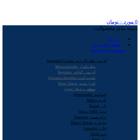
0
مورد
۰
تومان
دسته بندی محصولات
ربات ها
قطعات الکترونیک
Electronic Components
آی سی های کاربردی Integrated Circuits
میکروکنترلر Microcontroller
آی سی رگولاتور Regulator
تقویت کننده Operation Amplifire
کنترل موتور Motor Driver
منطقی دیجیتال Logic
اپتوکوپلر Optocoupler
باتری Battery
بازر Buzzer
تبدیل SMD به Dip
ترانزیستور Transistor
جا باتری Battery Holder
خازن Capacitor
دیود Diode
رله Relay