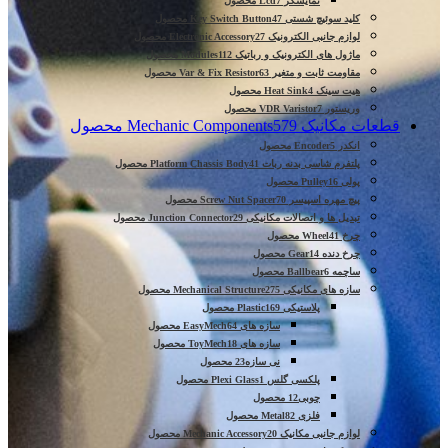
نمایشگر Lcd
7 محصول
کلید سوئیچ شستی Key Switch Button
47 محصول
لوازم جانبی الکترونیک Electronic Accessory
27 محصول
ماژول های الکترونیک و رباتیک Modules
112 محصول
مقاومت ثابت و متغیر Var & Fix Resistor
63 محصول
هیت سینک Heat Sink
4 محصول
وریستور VDR Varistor
7 محصول
قطعات مکانیک Mechanic Components
579 محصول
انکدر Encoder
5 محصول
پلتفرم شاسی بدنه ربات Platform Chassis Body
41 محصول
پولی Pulley
16 محصول
پیچ مهره اسپیسر Screw Nut Spacer
70 محصول
تبدیل ها و اتصالات مکانیکی Junction Connector
29 محصول
چرخ Wheel
41 محصول
چرخ دنده Gear
14 محصول
ساچمه Ballbear
6 محصول
سازه های مکانیکی Mechanical Structure
275 محصول
پلاستیکی Plastic
169 محصول
سازه های EasyMech
64 محصول
سازه های ToyMech
18 محصول
نی سازه
23 محصول
پلکسی گلس Plexi Glass
1 محصول
چوبی
12 محصول
فلزی Metal
82 محصول
لوازم جانبی مکانیک Mechanic Accessory
20 محصول