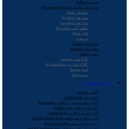
ساچمه Ballbear
سازه های مکانیکی Mechanical Structure
پلاستیکی Plastic
سازه های ToyMech
سازه های EasyMech
پلکسی گلس Plexi Glass
فلزی Metal
نی سازه
محرک ها Actuator
ملخ پروانه Propeller
موتور Motor
DC آرمیچر Armature
DC گیربکس دار DC Gear Motor
استپر Stepper
سروو Servo
ابزار آلات و تجهیزات
آداپتور Adaptor
ابزار برش Cutting Tools
ابزار برنامه نویسی ، پروگرامر Programmer
ابزار سوراخ کاری Drilling Tools
ابزار عمومی پرکاربرد General Tools
ابزار مونتاژ و سیم کشی Montage Wiring Tools
برد بورد و فیبر مسی Breadboard Fiber
جعبه ابزار و قفسه قطعات Tool & Component Box