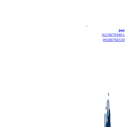
منو
02166709401
09388760530