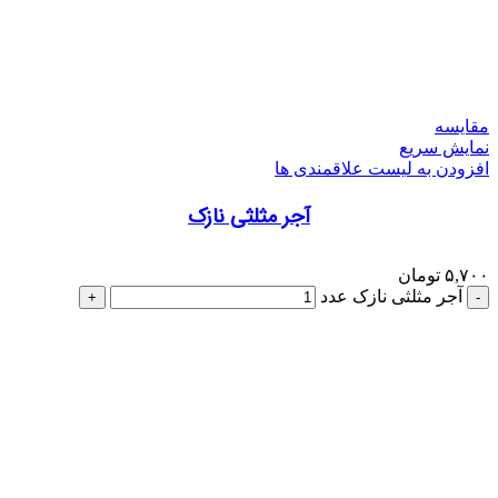
مقایسه
نمایش سریع
افزودن به لیست علاقمندی ها
آجر مثلثی نازک
۵,۷۰۰
تومان
آجر مثلثی نازک عدد