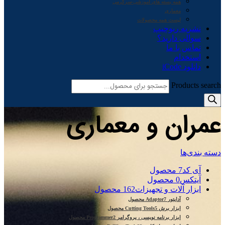
همه بسته های آموزشی-سرگرمی
معماری
لیست همه محصولات
نشریه ربوچیپ
سوالی دارید؟
تماس با ما
استخدام
دانلود iCode
Products search
عمران و معماری
دسته بندی‌ها
آی کد
7 محصول
آیتکس
0 محصول
ابزار آلات و تجهیزات
162 محصول
آداپتور Adaptor
7 محصول
ابزار برش Cutting Tools
5 محصول
ابزار برنامه نویسی ، پروگرامر Programmer
2 محصول