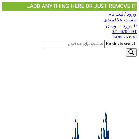
ADD ANYTHING HERE OR JUST REMOVE IT…
ورود / ثبت نام
لیست علاقمندی
0
مورد
۰
تومان
02166709401
09388760530
Products search