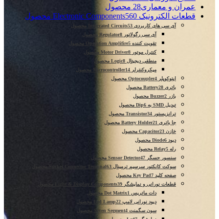
عمران و معماری
28 محصول
قطعات الکترونیک Electronic Components
560 محصول
آی سی های کاربردی Integrated Circuits
53 محصول
آی سی رگولاتور Regulator
8 محصول
تقویت کننده Operation Amplifire
5 محصول
کنترل موتور Motor Driver
8 محصول
منطقی دیجیتال Logic
8 محصول
میکروکنترلر Microcontroller
14 محصول
اپتوکوپلر Optocoupler
4 محصول
باتری Battery
28 محصول
بازر Buzzer
2 محصول
تبدیل SMD به Dip
6 محصول
ترانزیستور Transistor
34 محصول
جا باتری Battery Holder
21 محصول
خازن Capacitor
23 محصول
دیود Diode
6 محصول
رله Relay
5 محصول
سنسور حسگر Sensor Detector
47 محصول
سوکت کانکتور سرسیم ترمینال Sucket Connector Terminal
63 محصول
صفحه کلید Key Pad
7 محصول
قطعات نورانی و نمایشگر Light & Display Components
39 محصول
دات ماتریس Dot Matrix
1 محصول
دیود نورانی لامپ Led Lamp
22 محصول
سون سگمنت Seven Segment
4 محصول