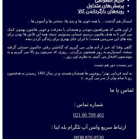
حریم خصوصی
پرسش‌های متداول
رویه‌های بازگرداندن کالا
امسال هم گذشت ... با همه خوبی ها و بدی ها، سختی ها و آسونی ها ...
از اون هایی که همراهمون موندن و همچنان با معرفت و خوبی هاشون بهمون کمک
می کنن تا به هدف هامون برسیم حسابی ممنونیم. نتیجه همه این تلاش ها بودن برای
بچه های این سرزمین هست؛ تا ایران جای بهتری برای زندگی کردن بشه.
گاهی وقتا که خبر از آدم هایی می گیریم که گذاشتن رفتن حالمون حسابی گرفته
میشه، امیدواریم یه روز همشون برگردن... روزی که سرمون رو بالا می گیریم و به
موندنمون افتخار می کنیم، به نظرم اون روز ...
دیر نیست، دور هم نیست
به امید فردایی بهتر! ربوچیپی ها همچنان هستند و در سال 1403 رسیدن به هدفشون
رو با تمام توان از سر می گیرند. :)
تماس با ما
شماره تماس :
401 709 66 021
ارتباط سریع واتس آپ تلگرام بله ایتا :
0530 876 0938