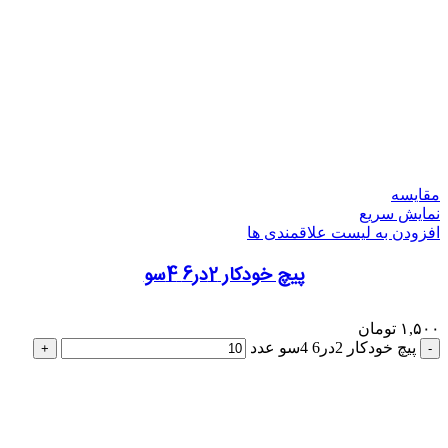
مقایسه
نمایش سریع
افزودن به لیست علاقمندی ها
پیچ خودکار 2در6 4سو
۱,۵۰۰
تومان
پیچ خودکار 2در6 4سو عدد