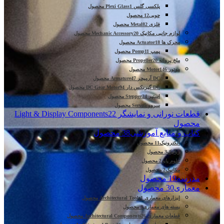
پلکسی گلس Plexi Glass
1 محصول
چوبی
12 محصول
فلزی Metal
82 محصول
لوازم جانبی مکانیک Mechanic Accessory
20 محصول
محرک ها Actuator
18 محصول
پمپ Pomp
11 محصول
ملخ پروانه Propeller
20 محصول
موتور Motor
146 محصول
DC آرمیچر Armature
47 محصول
DC گیربکس دار DC Gear Motor
94 محصول
استپر Stepper
24 محصول
سروو Servo
5 محصول
قطعات نورانی و نمایشگر Light & Display Components
22
محصول
کتاب و منابع آموزشی
38 محصول
الکترونیک
11 محصول
رباتیک
3 محصول
علوم پایه
2 محصول
مکانیک
2 محصول
مدرسه
19 محصول
معماری
30 محصول
ابزارهای معماری Architectural Tools
1 محصول
بسته های معماری
3 محصول
قطعات معماری Architectural Components
26 محصول