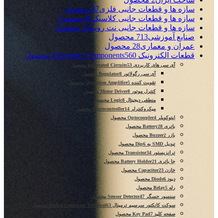
سازه ها و قطعات جانبی فلزی
87 محصول
سازه ها و قطعات جانبی کلاسیک
41 محصول
سازه ها و قطعات جانبی نت روبیک
3 محصول
صنایع آموزشی
713 محصول
عمران و معماری
28 محصول
قطعات الکترونیک Electronic Components
560 محصول
آی سی های کاربردی Integrated Circuits
53 محصول
آی سی رگولاتور Regulator
8 محصول
تقویت کننده Operation Amplifire
5 محصول
کنترل موتور Motor Driver
8 محصول
منطقی دیجیتال Logic
8 محصول
میکروکنترلر Microcontroller
14 محصول
اپتوکوپلر Optocoupler
4 محصول
باتری Battery
28 محصول
بازر Buzzer
2 محصول
تبدیل SMD به Dip
6 محصول
ترانزیستور Transistor
34 محصول
جا باتری Battery Holder
21 محصول
خازن Capacitor
23 محصول
دیود Diode
6 محصول
رله Relay
5 محصول
سنسور حسگر Sensor Detector
47 محصول
سوکت کانکتور سرسیم ترمینال Sucket Connector Terminal
63 محصول
صفحه کلید Key Pad
7 محصول