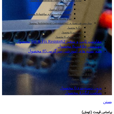
سازه های معماری Architectural Parts
26 محصول
آجرها
24 محصول
اقلام تزئینی
1 محصول
تجهیزات هوشمندسازی ساختمان
0 محصول
در و پنجره
0 محصول
مواد مصرفی معماری Architectural Consumables
2 محصول
رنگ
0 محصول
فنداسیون
0 محصول
ملات ساختمانی
0 محصول
مقاومت ثابت و متغیر Var & Fix Resistor
62 محصول
مهندسی خلاقیت
8 محصول
همه بسته های آموزشی-سرگرمی
85 محصول
10 تا 12 سال
26 محصول
12 سال به بالا
16 محصول
4 تا 6 سال
13 محصول
6 تا 8 سال
24 محصول
8 تا 10 سال
33 محصول
خود آموز
15 محصول
مربی محور
7 محصول
بدون دسته‌بندی
0 محصول
شگفت انگیز
4 محصول
بستن
براساس قیمت (تومان)