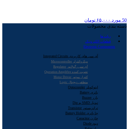
50
مورد
۶۵,۰۰۰
تومان
دسته بندی محصولات
ربات ها
قطعات الکترونیک
Electronic Components
آی سی های کاربردی Integrated Circuits
میکروکنترلر Microcontroller
آی سی رگولاتور Regulator
تقویت کننده Operation Amplifire
کنترل موتور Motor Driver
منطقی دیجیتال Logic
اپتوکوپلر Optocoupler
باتری Battery
بازر Buzzer
تبدیل SMD به Dip
ترانزیستور Transistor
جا باتری Battery Holder
خازن Capacitor
دیود Diode
رله Relay