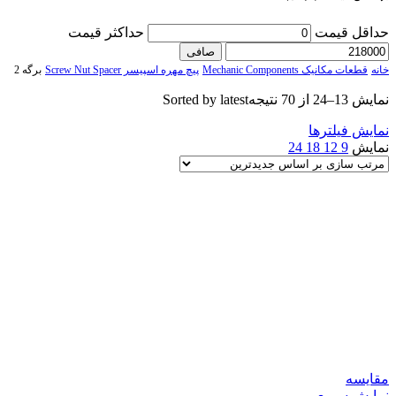
حداقل قیمت
حداكثر قيمت
صافی
خانه
قطعات مکانیک Mechanic Components
پیچ مهره اسپیسر Screw Nut Spacer
برگه 2
نمایش 13–24 از 70 نتیجه
Sorted by latest
نمایش فیلترها
نمایش
9
12
18
24
مقایسه
نمایش سریع