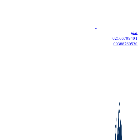
منو
02166709401
09388760530