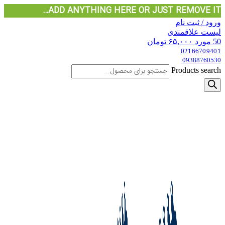
ADD ANYTHING HERE OR JUST REMOVE IT…
ورود / ثبت نام
لیست علاقمندی
50
مورد
۶۵,۰۰۰
تومان
02166709401
09388760530
Products search