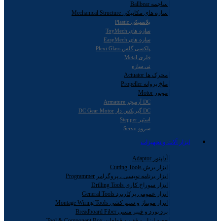
ساچمه Ballbear
سازه های مکانیکی Mechanical Structure
پلاستیکی Plastic
سازه های ToyMech
سازه های EasyMech
پلکسی گلس Plexi Glass
فلزی Metal
نی سازه
محرک ها Actuator
ملخ پروانه Propeller
موتور Motor
DC آرمیچر Armature
DC گیربکس دار DC Gear Motor
استپر Stepper
سروو Servo
ابزار آلات و تجهیزات
آداپتور Adaptor
ابزار برش Cutting Tools
ابزار برنامه نویسی ، پروگرامر Programmer
ابزار سوراخ کاری Drilling Tools
ابزار عمومی پرکاربرد General Tools
ابزار مونتاژ و سیم کشی Montage Wiring Tools
برد بورد و فیبر مسی Breadboard Fiber
جعبه ابزار و قفسه قطعات Tool & Component Box