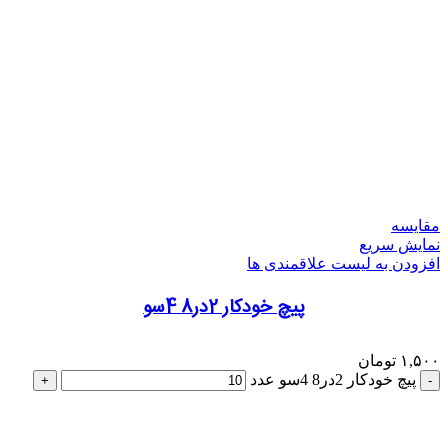
مقایسه
نمایش سریع
افزودن به لیست علاقمندی ها
پیچ خودکار 2در8 4سو
۱,۵۰۰
تومان
پیچ خودکار 2در8 4سو عدد