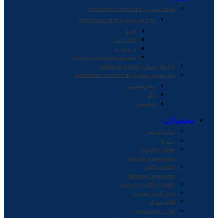
قطعات معماری Architectural Components
سازه های معماری Architectural Parts
آجرها
اقلام تزئینی
در و پنجره
تجهیزات هوشمندسازی ساختمان
ابزارهای معماری Architectural Tools
مواد مصرفی معماری Architectural Consumables
ملات ساختمانی
رنگ
فنداسیون
محصولات
صنایع آموزشی
ربات ها
قطعات الکترونیک
Electronic Components
قطعات مکانیک
Mechanic Components
خلاقیت اریگامی و کاردستی
ابزار آلات و تجهیزات
اقلام مصرفی
کتاب و منابع آموزشی