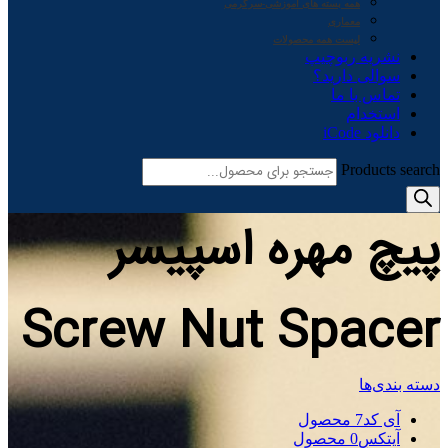
همه بسته های آموزشی-سرگرمی
معماری
لیست همه محصولات
نشریه ربوچیپ
سوالی دارید؟
تماس با ما
استخدام
دانلود iCode
Products search
پیچ مهره اسپیسر
Screw Nut Spacer
دسته بندی‌ها
آی کد
7 محصول
آیتکس
0 محصول