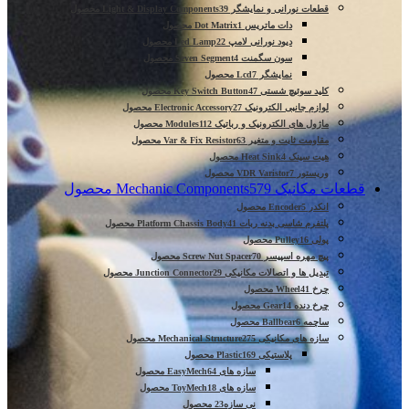
قطعات نورانی و نمایشگر Light & Display Components
39 محصول
دات ماتریس Dot Matrix
1 محصول
دیود نورانی لامپ Led Lamp
22 محصول
سون سگمنت Seven Segment
4 محصول
نمایشگر Lcd
7 محصول
کلید سوئیچ شستی Key Switch Button
47 محصول
لوازم جانبی الکترونیک Electronic Accessory
27 محصول
ماژول های الکترونیک و رباتیک Modules
112 محصول
مقاومت ثابت و متغیر Var & Fix Resistor
63 محصول
هیت سینک Heat Sink
4 محصول
وریستور VDR Varistor
7 محصول
قطعات مکانیک Mechanic Components
579 محصول
انکدر Encoder
5 محصول
پلتفرم شاسی بدنه ربات Platform Chassis Body
41 محصول
پولی Pulley
16 محصول
پیچ مهره اسپیسر Screw Nut Spacer
70 محصول
تبدیل ها و اتصالات مکانیکی Junction Connector
29 محصول
چرخ Wheel
41 محصول
چرخ دنده Gear
14 محصول
ساچمه Ballbear
6 محصول
سازه های مکانیکی Mechanical Structure
275 محصول
پلاستیکی Plastic
169 محصول
سازه های EasyMech
64 محصول
سازه های ToyMech
18 محصول
نی سازه
23 محصول