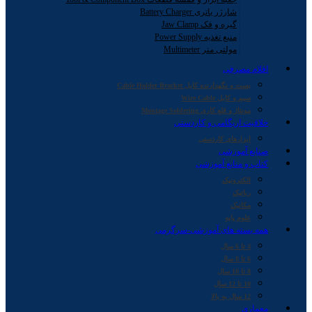
شارژر باتری Battery Charger
گیره و فک Jaw Clamp
منبع تغذیه Power Supply
مولتی متر Multimeter
اقلام مصرفی
بست و نگهدارنده کابل Cable Holder Bracket
سیم و کابل Wire Cable
مونتاژ و قلع کاری Montage Soldering
خلاقیت اریگامی و کاردستی
ابزارهای کاردستی
صنایع آموزشی
کتاب و منابع آموزشی
الکترونیک
رباتیک
مکانیک
علوم پایه
همه بسته های آموزشی-سرگرمی
4 تا 6 سال
6 تا 8 سال
8 تا 10 سال
10 تا 12 سال
12 سال به بالا
معماری