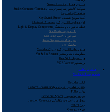
سنسور حسگر Sensor Detector
سوکت کانکتور سرسیم ترمینال Sucket Connector Terminal
صفحه کلید Key Pad
کلید سوئیچ شستی Key Switch Button
لوازم جانبی الکترونیک Electronic Accessory
قطعات نورانی و نمایشگر Light & Display Components
دات ماتریس Dot Matrix
دیود نورانی لامپ Led Lamp
سون سگمنت Seven Segment
نمایشگر Lcd
ماژول های الکترونیک و رباتیک Modules
مقاومت ثابت و متغیر Var & Fix Resistor
هیت سینک Heat Sink
وریستور VDR Varistor
قطعات مکانیک
Mechanic Components
انکدر Encoder
پلتفرم شاسی بدنه ربات Platform Chassis Body
پولی Pulley
پیچ مهره اسپیسر Screw Nut Spacer
تبدیل ها و اتصالات مکانیکی Junction Connector
چرخ Wheel
چرخ دنده Gear