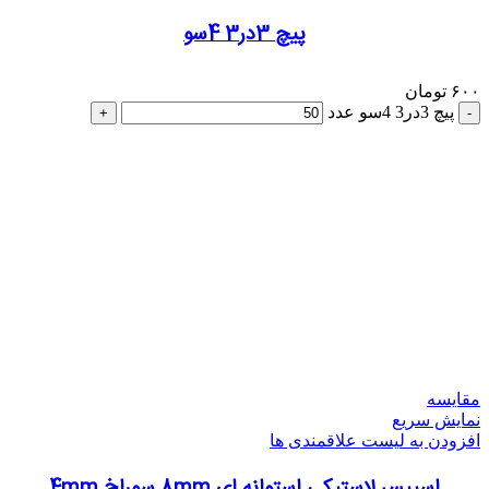
پیچ 3در3 4سو
۶۰۰
تومان
پیچ 3در3 4سو عدد
مقایسه
نمایش سریع
افزودن به لیست علاقمندی ها
اسپیسر لاستیکی استوانه ای 8mm سوراخ 4mm