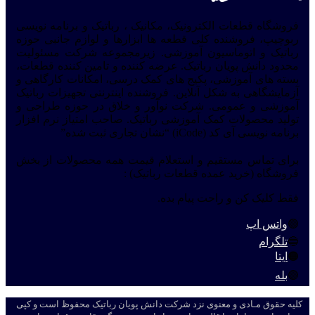
فروشگاه قطعات الکترونیک، مکانیک ، رباتیک و برنامه نویسی
ربوچیپ، فروشنده کلی قطعه ها ابزارها و لوازم جانبی حوزه
رباتیک و اتوماسیون آموزشی. زیرمجموعه شرکت مسئولیت
محدود دانش پویان رباتیک. عرضه کننده و تامین کننده قطعات،
بسته های آموزشی، پکیج های کمک درسی، امکانات کارگاهی و
آزمایشگاهی به شکل آنلاین. فروشنده اینترنتی تجهیزات رباتیک
آموزشی و عمومی. شرکت نوآور و خلاق در حوزه طراحی و
تولید محصولات کمک آموزشی رباتیک. صاحب امتیاز نرم افزار
برنامه نویسی آی کد (iCode) “نشان تجاری ثبت شده”
برای تماس مستقیم و استعلام قیمت همه محصولات از بخش
فروشگاه (خرید عمده قطعات رباتیک) :
فقط کلیک کن و راحت پیام بده.
🟢
واتس اپ
🔵
تلگرام
🟠
ایتا
🟣
بله
کلیه حقوق مـادی و معنوی نزد شرکت دانش پویان رباتیک محفوظ است و کپی