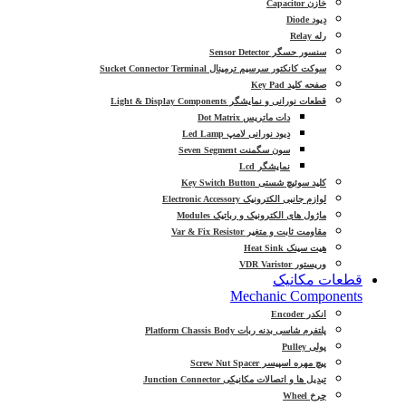
خازن Capacitor
دیود Diode
رله Relay
سنسور حسگر Sensor Detector
سوکت کانکتور سرسیم ترمینال Sucket Connector Terminal
صفحه کلید Key Pad
قطعات نورانی و نمایشگر Light & Display Components
دات ماتریس Dot Matrix
دیود نورانی لامپ Led Lamp
سون سگمنت Seven Segment
نمایشگر Lcd
کلید سوئیچ شستی Key Switch Button
لوازم جانبی الکترونیک Electronic Accessory
ماژول های الکترونیک و رباتیک Modules
مقاومت ثابت و متغیر Var & Fix Resistor
هیت سینک Heat Sink
وریستور VDR Varistor
قطعات مکانیک
Mechanic Components
انکدر Encoder
پلتفرم شاسی بدنه ربات Platform Chassis Body
پولی Pulley
پیچ مهره اسپیسر Screw Nut Spacer
تبدیل ها و اتصالات مکانیکی Junction Connector
چرخ Wheel