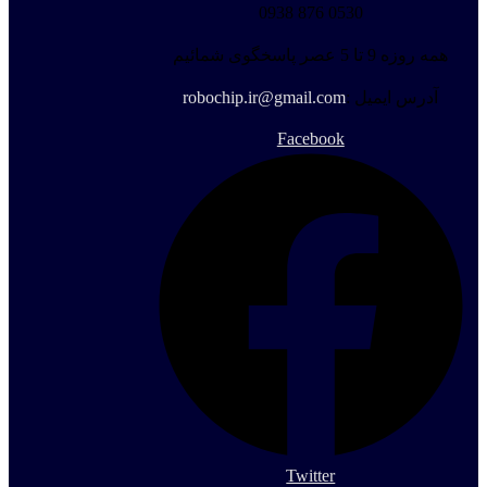
0530 876 0938
همه روزه 9 تا 5 عصر پاسخگوی شمائیم
آدرس ایمیل :
robochip.ir@gmail.com
Facebook
Twitter