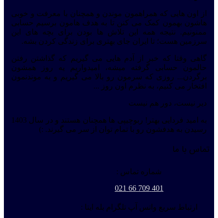
از اون هایی که همراهمون موندن و همچنان با معرفت و خوبی
هاشون بهمون کمک می کنن تا به هدف هامون برسیم حسابی
ممنونیم. نتیجه همه این تلاش ها بودن برای بچه های این
سرزمین هست؛ تا ایران جای بهتری برای زندگی کردن بشه.
گاهی وقتا که خبر از آدم هایی می گیریم که گذاشتن رفتن
حالمون حسابی گرفته میشه، امیدواریم یه روز همشون
برگردن... روزی که سرمون رو بالا می گیریم و به موندنمون
افتخار می کنیم، به نظرم اون روز ...
دیر نیست، دور هم نیست
به امید فردایی بهتر! ربوچیپی ها همچنان هستند و در سال 1403
رسیدن به هدفشون رو با تمام توان از سر می گیرند. :)
تماس با ما
شماره تماس :
401 709 66 021
ارتباط سریع واتس آپ تلگرام بله ایتا :