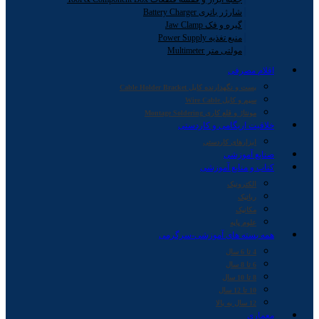
شارژر باتری Battery Charger
گیره و فک Jaw Clamp
منبع تغذیه Power Supply
مولتی متر Multimeter
اقلام مصرفی
بست و نگهدارنده کابل Cable Holder Bracket
سیم و کابل Wire Cable
مونتاژ و قلع کاری Montage Soldering
خلاقیت اریگامی و کاردستی
ابزارهای کاردستی
صنایع آموزشی
کتاب و منابع آموزشی
الکترونیک
رباتیک
مکانیک
علوم پایه
همه بسته های آموزشی-سرگرمی
4 تا 6 سال
6 تا 8 سال
8 تا 10 سال
10 تا 12 سال
12 سال به بالا
معماری