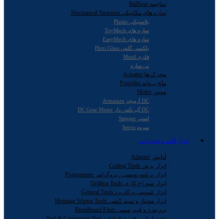
ساچمه Ballbear
سازه های مکانیکی Mechanical Structure
پلاستیکی Plastic
سازه های ToyMech
سازه های EasyMech
پلکسی گلس Plexi Glass
فلزی Metal
نی سازه
محرک ها Actuator
ملخ پروانه Propeller
موتور Motor
DC آرمیچر Armature
DC گیربکس دار DC Gear Motor
استپر Stepper
سروو Servo
ابزار آلات و تجهیزات
آداپتور Adaptor
ابزار برش Cutting Tools
ابزار برنامه نویسی ، پروگرامر Programmer
ابزار سوراخ کاری Drilling Tools
ابزار عمومی پرکاربرد General Tools
ابزار مونتاژ و سیم کشی Montage Wiring Tools
برد بورد و فیبر مسی Breadboard Fiber
جعبه ابزار و قفسه قطعات Tool & Component Box