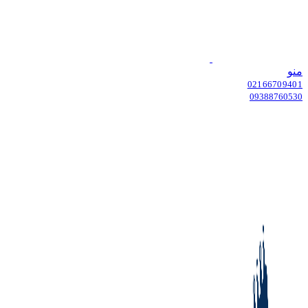
منو
02166709401
09388760530