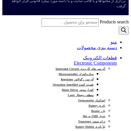
برداری از محتواها و یا قالب سایت و یا دامنه مورد پیگرد قانونی قرار خواهد
گرفت .
Copyright
2024 Robochip.ir
Products search
منو
دسته بندی محصولات
قطعات الکترونیک
Electronic Components
آی سی های کاربردی Integrated Circuits
میکروکنترلر Microcontroller
آی سی رگولاتور Regulator
تقویت کننده Operation Amplifire
کنترل موتور Motor Driver
منطقی دیجیتال Logic
اپتوکوپلر Optocoupler
باتری Battery
بازر Buzzer
تبدیل SMD به Dip
ترانزیستور Transistor
جا باتری Battery Holder