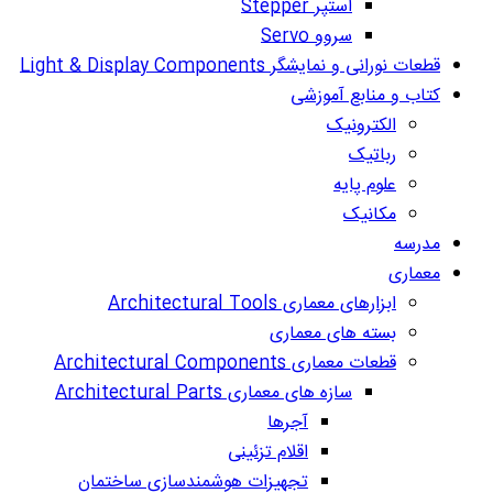
استپر Stepper
سروو Servo
قطعات نورانی و نمایشگر Light & Display Components
کتاب و منابع آموزشی
الکترونیک
رباتیک
علوم پایه
مکانیک
مدرسه
معماری
ابزارهای معماری Architectural Tools
بسته های معماری
قطعات معماری Architectural Components
سازه های معماری Architectural Parts
آجرها
اقلام تزئینی
تجهیزات هوشمندسازی ساختمان