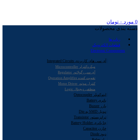
0
مورد
۰
تومان
دسته بندی محصولات
ربات ها
قطعات الکترونیک
Electronic Components
آی سی های کاربردی Integrated Circuits
میکروکنترلر Microcontroller
آی سی رگولاتور Regulator
تقویت کننده Operation Amplifire
کنترل موتور Motor Driver
منطقی دیجیتال Logic
اپتوکوپلر Optocoupler
باتری Battery
بازر Buzzer
تبدیل SMD به Dip
ترانزیستور Transistor
جا باتری Battery Holder
خازن Capacitor
دیود Diode
رله Relay