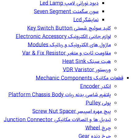
دیود نورانی لامپ Led Lamp
سون سگمنت Seven Segment
نمایشگر Lcd
کلید سوئیچ شستی Key Switch Button
لوازم جانبی الکترونیک Electronic Accessory
ماژول های الکترونیک و رباتیک Modules
مقاومت ثابت و متغیر Var & Fix Resistor
هیت سینک Heat Sink
وریستور VDR Varistor
قطعات مکانیک Mechanic Components
انکدر Encoder
پلتفرم شاسی بدنه ربات Platform Chassis Body
پولی Pulley
پیچ مهره اسپیسر Screw Nut Spacer
تبدیل ها و اتصالات مکانیکی Junction Connector
چرخ Wheel
چرخ دنده Gear