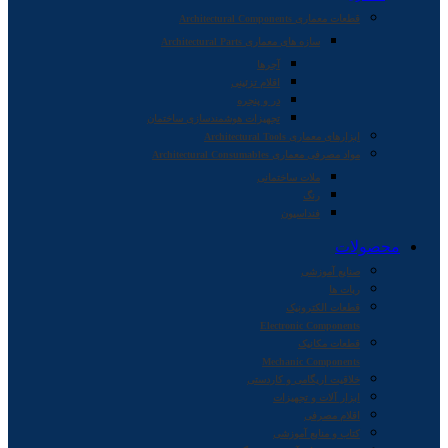
قطعات معماری Architectural Components
سازه های معماری Architectural Parts
آجرها
اقلام تزئینی
در و پنجره
تجهیزات هوشمندسازی ساختمان
ابزارهای معماری Architectural Tools
مواد مصرفی معماری Architectural Consumables
ملات ساختمانی
رنگ
فنداسیون
محصولات
صنایع آموزشی
ربات ها
قطعات الکترونیک
Electronic Components
قطعات مکانیک
Mechanic Components
خلاقیت اریگامی و کاردستی
ابزار آلات و تجهیزات
اقلام مصرفی
کتاب و منابع آموزشی