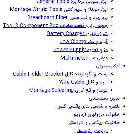
ابزار عمومی پرکاربرد General Tools
ابزار مونتاژ و سیم کشی Montage Wiring Tools
برد بورد و فیبر مسی Breadboard Fiber
جعبه ابزار و قفسه قطعات Tool & Component Box
شارژر باتری Battery Charger
گیره و فک Jaw Clamp
منبع تغذیه Power Supply
مولتی متر Multimeter
اقلام مصرفی
بست و نگهدارنده کابل Cable Holder Bracket
سیم و کابل Wire Cable
مونتاژ و قلع کاری Montage Soldering
بدون دسته‌بندی
پلتفرم و شاسی های پلکسی گلس
خانواده ماژولهای آردوینو
خلاقیت اریگامی و کاردستی
ابزارهای کاردستی