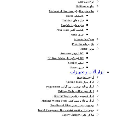
چرخ دنده Gear
ساچمه Ballbear
سازه های مکانیکی Mechanical Structure
پلاستیکی Plastic
سازه های ToyMech
سازه های EasyMech
پلکسی گلس Plexi Glass
فلزی Metal
محرک ها Actuator
ملخ پروانه Propeller
موتور Motor
DC آرمیچر Armature
DC گیربکس دار DC Gear Motor
استپر Stepper
سروو Servo
ابزار آلات و تجهیزات
آداپتور Adaptor
ابزار برش Cutting Tools
ابزار برنامه نویسی ، پروگرامر Programmer
ابزار سوراخ کاری Drilling Tools
ابزار عمومی پرکاربرد General Tools
ابزار مونتاژ و سیم کشی Montage Wiring Tools
برد بورد و فیبر مسی Breadboard Fiber
جعبه ابزار و قفسه قطعات Tool & Component Box
شارژر باتری Battery Charger