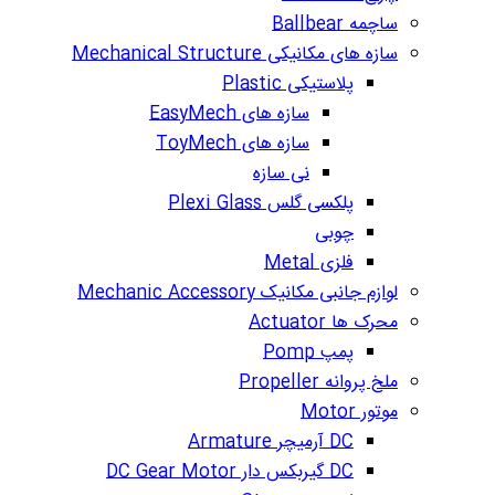
ساچمه Ballbear
سازه های مکانیکی Mechanical Structure
پلاستیکی Plastic
سازه های EasyMech
سازه های ToyMech
نی سازه
پلکسی گلس Plexi Glass
چوبی
فلزی Metal
لوازم جانبی مکانیک Mechanic Accessory
محرک ها Actuator
پمپ Pomp
ملخ پروانه Propeller
موتور Motor
DC آرمیچر Armature
DC گیربکس دار DC Gear Motor