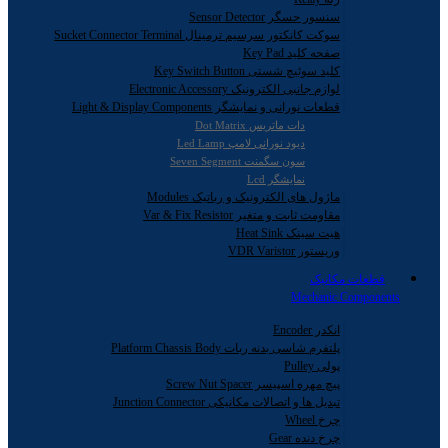
سنسور حسگر Sensor Detector
سوکت کانکتور سرسیم ترمینال Sucket Connector Terminal
صفحه کلید Key Pad
کلید سوئیچ شستی Key Switch Button
لوازم جانبی الکترونیک Electronic Accessory
قطعات نورانی و نمایشگر Light & Display Components
دات ماتریس Dot Matrix
دیود نورانی لامپ Led Lamp
سون سگمنت Seven Segment
نمایشگر Lcd
ماژول های الکترونیک و رباتیک Modules
مقاومت ثابت و متغیر Var & Fix Resistor
هیت سینک Heat Sink
وریستور VDR Varistor
قطعات مکانیک
Mechanic Components
انکدر Encoder
پلتفرم شاسی بدنه ربات Platform Chassis Body
پولی Pulley
پیچ مهره اسپیسر Screw Nut Spacer
تبدیل ها و اتصالات مکانیکی Junction Connector
چرخ Wheel
چرخ دنده Gear