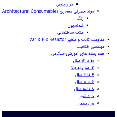
در و پنجره
مواد مصرفی معماری Architectural Consumables
رنگ
فنداسیون
ملات ساختمانی
مقاومت ثابت و متغیر Var & Fix Resistor
مهندسی خلاقیت
همه بسته های آموزشی-سرگرمی
10 تا 12 سال
12 سال به بالا
4 تا 6 سال
6 تا 8 سال
8 تا 10 سال
خود آموز
مربی محور