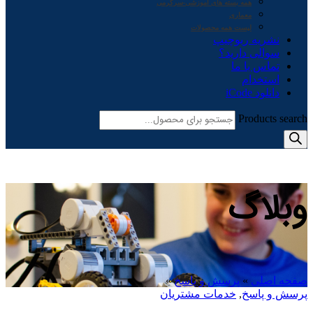
همه بسته های آموزشی-سرگرمی
معماری
لیست همه محصولات
نشریه ربوچیپ
سوالی دارید؟
تماس با ما
استخدام
دانلود iCode
Products search
وبلاگ
صفحه اصلی
»
پرسش و پاسخ
»
پرسش و پاسخ
,
خدمات مشتریان