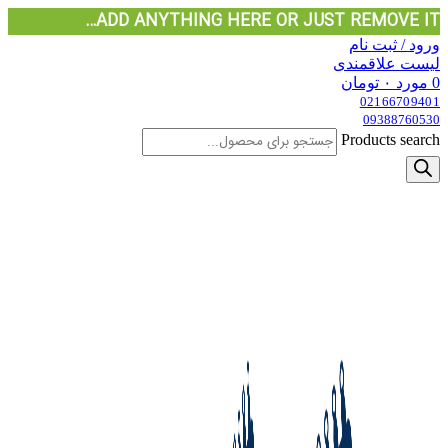
ADD ANYTHING HERE OR JUST REMOVE IT…
ورود / ثبت نام
لیست علاقمندی
0
مورد
۰
تومان
02166709401
09388760530
Products search