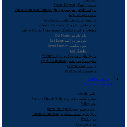
سنسور حسگر Sensor Detector
سوکت کانکتور سرسیم ترمینال Sucket Connector Terminal
صفحه کلید Key Pad
کلید سوئیچ شستی Key Switch Button
لوازم جانبی الکترونیک Electronic Accessory
قطعات نورانی و نمایشگر Light & Display Components
دات ماتریس Dot Matrix
دیود نورانی لامپ Led Lamp
سون سگمنت Seven Segment
نمایشگر Lcd
ماژول های الکترونیک و رباتیک Modules
مقاومت ثابت و متغیر Var & Fix Resistor
هیت سینک Heat Sink
وریستور VDR Varistor
قطعات مکانیک
Mechanic Components
انکدر Encoder
پلتفرم شاسی بدنه ربات Platform Chassis Body
پولی Pulley
پیچ مهره اسپیسر Screw Nut Spacer
تبدیل ها و اتصالات مکانیکی Junction Connector
چرخ Wheel
چرخ دنده Gear