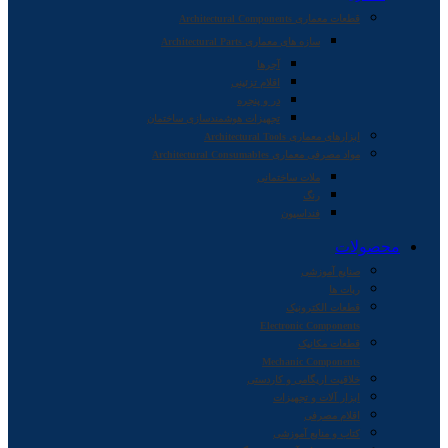
قطعات معماری Architectural Components
سازه های معماری Architectural Parts
آجرها
اقلام تزئینی
در و پنجره
تجهیزات هوشمندسازی ساختمان
ابزارهای معماری Architectural Tools
مواد مصرفی معماری Architectural Consumables
ملات ساختمانی
رنگ
فنداسیون
محصولات
صنایع آموزشی
ربات ها
قطعات الکترونیک
Electronic Components
قطعات مکانیک
Mechanic Components
خلاقیت اریگامی و کاردستی
ابزار آلات و تجهیزات
اقلام مصرفی
کتاب و منابع آموزشی