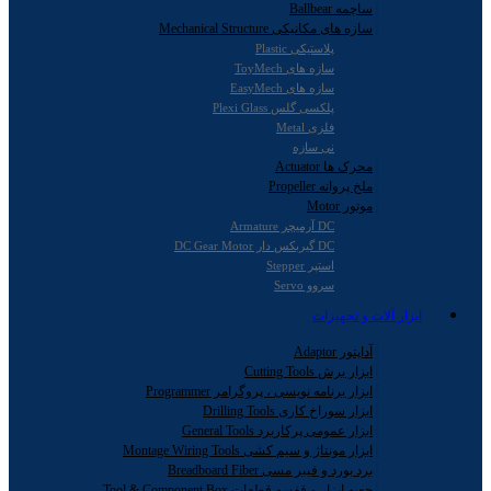
ساچمه Ballbear
سازه های مکانیکی Mechanical Structure
پلاستیکی Plastic
سازه های ToyMech
سازه های EasyMech
پلکسی گلس Plexi Glass
فلزی Metal
نی سازه
محرک ها Actuator
ملخ پروانه Propeller
موتور Motor
DC آرمیچر Armature
DC گیربکس دار DC Gear Motor
استپر Stepper
سروو Servo
ابزار آلات و تجهیزات
آداپتور Adaptor
ابزار برش Cutting Tools
ابزار برنامه نویسی ، پروگرامر Programmer
ابزار سوراخ کاری Drilling Tools
ابزار عمومی پرکاربرد General Tools
ابزار مونتاژ و سیم کشی Montage Wiring Tools
برد بورد و فیبر مسی Breadboard Fiber
جعبه ابزار و قفسه قطعات Tool & Component Box