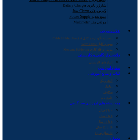
شارژر باتری Battery Charger
گیره و فک Jaw Clamp
منبع تغذیه Power Supply
مولتی متر Multimeter
اقلام مصرفی
بست و نگهدارنده کابل Cable Holder Bracket
سیم و کابل Wire Cable
مونتاژ و قلع کاری Montage Soldering
خلاقیت اریگامی و کاردستی
ابزارهای کاردستی
صنایع آموزشی
کتاب و منابع آموزشی
الکترونیک
رباتیک
مکانیک
علوم پایه
همه بسته های آموزشی-سرگرمی
4 تا 6 سال
6 تا 8 سال
8 تا 10 سال
10 تا 12 سال
12 سال به بالا
معماری