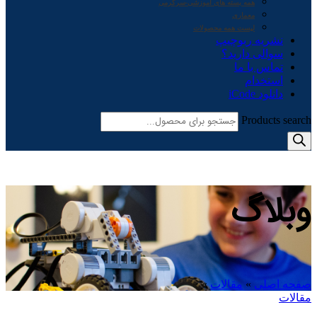
همه بسته های آموزشی-سرگرمی
معماری
لیست همه محصولات
نشریه ربوچیپ
سوالی دارید؟
تماس با ما
استخدام
دانلود iCode
Products search
وبلاگ
صفحه اصلی
»
مقالات
»
مقالات