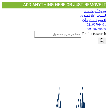
ADD ANYTHING HERE OR JUST REMOVE IT…
ورود / ثبت نام
لیست علاقمندی
0
مورد
۰
تومان
02166709401
09388760530
Products search