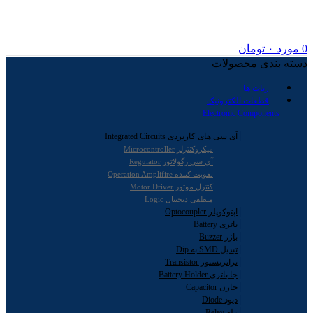
0
مورد
۰
تومان
دسته بندی محصولات
ربات ها
قطعات الکترونیک
Electronic Components
آی سی های کاربردی Integrated Circuits
میکروکنترلر Microcontroller
آی سی رگولاتور Regulator
تقویت کننده Operation Amplifire
کنترل موتور Motor Driver
منطقی دیجیتال Logic
اپتوکوپلر Optocoupler
باتری Battery
بازر Buzzer
تبدیل SMD به Dip
ترانزیستور Transistor
جا باتری Battery Holder
خازن Capacitor
دیود Diode
رله Relay