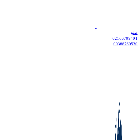
منو
02166709401
09388760530