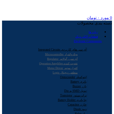
0
مورد
۰
تومان
دسته بندی محصولات
ربات ها
قطعات الکترونیک
Electronic Components
آی سی های کاربردی Integrated Circuits
میکروکنترلر Microcontroller
آی سی رگولاتور Regulator
تقویت کننده Operation Amplifire
کنترل موتور Motor Driver
منطقی دیجیتال Logic
اپتوکوپلر Optocoupler
باتری Battery
بازر Buzzer
تبدیل SMD به Dip
ترانزیستور Transistor
جا باتری Battery Holder
خازن Capacitor
دیود Diode
رله Relay