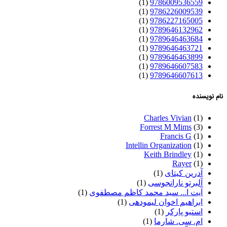
(1)
9786009536559
(1)
9786226009539
(1)
9786227165005
(1)
9789646132962
(1)
9789646463684
(1)
9789646463721
(1)
9789646463899
(1)
9789646607583
(1)
9789646607613
نام نویسنده
Charles Vivian
(1)
Forrest M Mims
(3)
Francis G
(1)
Intellin Organization
(1)
Keith Brindley
(1)
Rayer
(1)
آدرین کیتای
(1)
آلبرتو نارانجوسی
(1)
آیت ا... سید محمد کاظم مصطفوی
(1)
ابراهیم اخوان لیمودهی
(1)
استیو پارکر
(1)
ام. سی. شارما
(1)