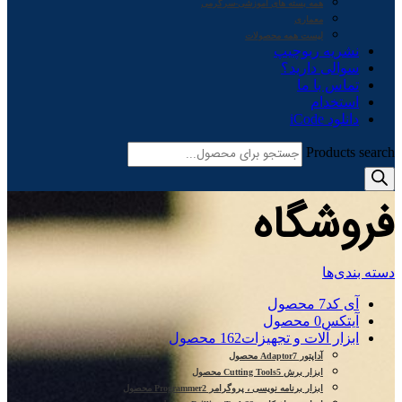
همه بسته های آموزشی-سرگرمی
معماری
لیست همه محصولات
نشریه ربوچیپ
سوالی دارید؟
تماس با ما
استخدام
دانلود iCode
Products search
فروشگاه
دسته بندی‌ها
آی کد
7 محصول
آیتکس
0 محصول
ابزار آلات و تجهیزات
162 محصول
آداپتور Adaptor
7 محصول
ابزار برش Cutting Tools
5 محصول
ابزار برنامه نویسی ، پروگرامر Programmer
2 محصول