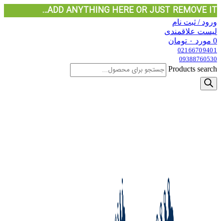
ADD ANYTHING HERE OR JUST REMOVE IT…
ورود / ثبت نام
لیست علاقمندی
0
مورد
۰
تومان
02166709401
09388760530
Products search