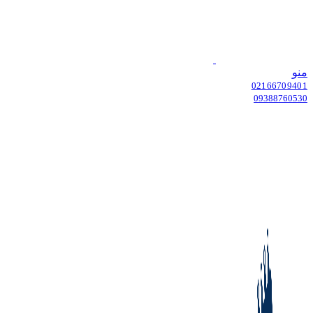
منو
02166709401
09388760530