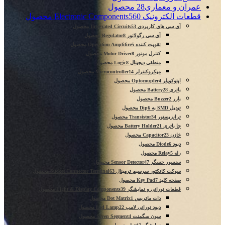
عمران و معماری
28 محصول
قطعات الکترونیک Electronic Components
560 محصول
آی سی های کاربردی Integrated Circuits
53 محصول
آی سی رگولاتور Regulator
8 محصول
تقویت کننده Operation Amplifire
5 محصول
کنترل موتور Motor Driver
8 محصول
منطقی دیجیتال Logic
8 محصول
میکروکنترلر Microcontroller
14 محصول
اپتوکوپلر Optocoupler
4 محصول
باتری Battery
28 محصول
بازر Buzzer
2 محصول
تبدیل SMD به Dip
6 محصول
ترانزیستور Transistor
34 محصول
جا باتری Battery Holder
21 محصول
خازن Capacitor
23 محصول
دیود Diode
6 محصول
رله Relay
5 محصول
سنسور حسگر Sensor Detector
47 محصول
سوکت کانکتور سرسیم ترمینال Sucket Connector Terminal
63 محصول
صفحه کلید Key Pad
7 محصول
قطعات نورانی و نمایشگر Light & Display Components
39 محصول
دات ماتریس Dot Matrix
1 محصول
دیود نورانی لامپ Led Lamp
22 محصول
سون سگمنت Seven Segment
4 محصول