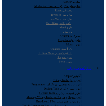
ساچمه Ballbear
سازه های مکانیکی Mechanical Structure
پلاستیکی Plastic
سازه های ToyMech
سازه های EasyMech
پلکسی گلس Plexi Glass
فلزی Metal
نی سازه
محرک ها Actuator
ملخ پروانه Propeller
موتور Motor
DC آرمیچر Armature
DC گیربکس دار DC Gear Motor
استپر Stepper
سروو Servo
ابزار آلات و تجهیزات
آداپتور Adaptor
ابزار برش Cutting Tools
ابزار برنامه نویسی ، پروگرامر Programmer
ابزار سوراخ کاری Drilling Tools
ابزار عمومی پرکاربرد General Tools
ابزار مونتاژ و سیم کشی Montage Wiring Tools
برد بورد و فیبر مسی Breadboard Fiber
جعبه ابزار و قفسه قطعات Tool & Component Box