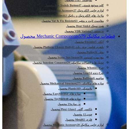
نمایشگر Lcd
7 محصول
کلید سوئیچ شستی Key Switch Button
47 محصول
لوازم جانبی الکترونیک Electronic Accessory
27 محصول
ماژول های الکترونیک و رباتیک Modules
112 محصول
مقاومت ثابت و متغیر Var & Fix Resistor
63 محصول
هیت سینک Heat Sink
4 محصول
وریستور VDR Varistor
7 محصول
قطعات مکانیک Mechanic Components
579 محصول
انکدر Encoder
5 محصول
پلتفرم شاسی بدنه ربات Platform Chassis Body
41 محصول
پولی Pulley
16 محصول
پیچ مهره اسپیسر Screw Nut Spacer
70 محصول
تبدیل ها و اتصالات مکانیکی Junction Connector
29 محصول
چرخ Wheel
41 محصول
چرخ دنده Gear
14 محصول
ساچمه Ballbear
6 محصول
سازه های مکانیکی Mechanical Structure
275 محصول
پلاستیکی Plastic
169 محصول
سازه های EasyMech
64 محصول
سازه های ToyMech
18 محصول
نی سازه
23 محصول
پلکسی گلس Plexi Glass
1 محصول
چوبی
12 محصول
فلزی Metal
82 محصول
لوازم جانبی مکانیک Mechanic Accessory
20 محصول