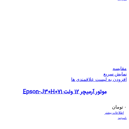
مقایسه
نمایش سریع
افزودن به لیست علاقمندی ها
موتور آرمیچر 12 ولت Epson-J30H071
۰
تومان
اطلاعات بیشتر
ناموجود