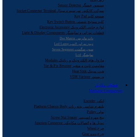
سنسور حسگر Sensor Detector
سوکت کانکتور سرسیم ترمینال Sucket Connector Terminal
صفحه کلید Key Pad
کلید سوئیچ شستی Key Switch Button
لوازم جانبی الکترونیک Electronic Accessory
قطعات نورانی و نمایشگر Light & Display Components
دات ماتریس Dot Matrix
دیود نورانی لامپ Led Lamp
سون سگمنت Seven Segment
نمایشگر Lcd
ماژول های الکترونیک و رباتیک Modules
مقاومت ثابت و متغیر Var & Fix Resistor
هیت سینک Heat Sink
وریستور VDR Varistor
قطعات مکانیک
Mechanic Components
انکدر Encoder
پلتفرم شاسی بدنه ربات Platform Chassis Body
پولی Pulley
پیچ مهره اسپیسر Screw Nut Spacer
تبدیل ها و اتصالات مکانیکی Junction Connector
چرخ Wheel
چرخ دنده Gear