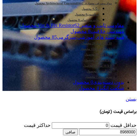
مواد مصرفی معماری Architectural Consumables
2 محصول
رنگ
0 محصول
فنداسیون
0 محصول
ملات ساختمانی
0 محصول
مقاومت ثابت و متغیر Var & Fix Resistor
62 محصول
مهندسی خلاقیت
8 محصول
همه بسته های آموزشی-سرگرمی
85 محصول
10 تا 12 سال
26 محصول
12 سال به بالا
16 محصول
4 تا 6 سال
13 محصول
6 تا 8 سال
24 محصول
8 تا 10 سال
33 محصول
خود آموز
15 محصول
مربی محور
7 محصول
بدون دسته‌بندی
0 محصول
شگفت انگیز
4 محصول
بستن
براساس قیمت (تومان)
حداقل قیمت
حداكثر قيمت
صافی