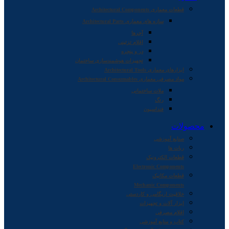
قطعات معماری Architectural Components
سازه های معماری Architectural Parts
آجرها
اقلام تزئینی
در و پنجره
تجهیزات هوشمندسازی ساختمان
ابزارهای معماری Architectural Tools
مواد مصرفی معماری Architectural Consumables
ملات ساختمانی
رنگ
فنداسیون
محصولات
صنایع آموزشی
ربات ها
قطعات الکترونیک
Electronic Components
قطعات مکانیک
Mechanic Components
خلاقیت اریگامی و کاردستی
ابزار آلات و تجهیزات
اقلام مصرفی
کتاب و منابع آموزشی