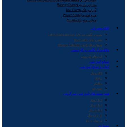
شارژر باتری Battery Charger
گیره و فک Jaw Clamp
منبع تغذیه Power Supply
مولتی متر Multimeter
اقلام مصرفی
بست و نگهدارنده کابل Cable Holder Bracket
سیم و کابل Wire Cable
مونتاژ و قلع کاری Montage Soldering
خلاقیت اریگامی و کاردستی
ابزارهای کاردستی
صنایع آموزشی
کتاب و منابع آموزشی
الکترونیک
رباتیک
مکانیک
علوم پایه
همه بسته های آموزشی-سرگرمی
4 تا 6 سال
6 تا 8 سال
8 تا 10 سال
10 تا 12 سال
12 سال به بالا
معماری