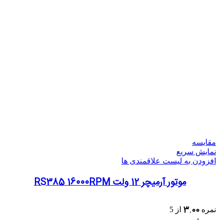
مقایسه
نمایش سریع
افزودن به لیست علاقمندی ها
موتور آرمیچر 12 ولت RS385 16000RPM
3.00
نمره
از 5