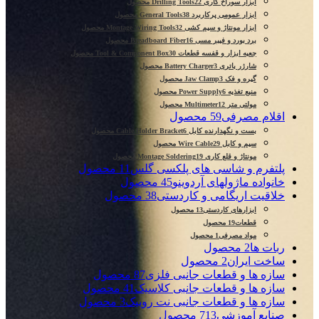
ابزار سوراخ کاری Drilling Tools
22 محصول
ابزار عمومی پرکاربرد General Tools
38 محصول
ابزار مونتاژ و سیم کشی Montage Wiring Tools
32 محصول
برد بورد و فیبر مسی Breadboard Fiber
16 محصول
جعبه ابزار و قفسه قطعات Tool & Component Box
30 محصول
شارژر باتری Battery Charger
3 محصول
گیره و فک Jaw Clamp
3 محصول
منبع تغذیه Power Supply
6 محصول
مولتی متر Multimeter
12 محصول
اقلام مصرفی
59 محصول
بست و نگهدارنده کابل Cable Holder Bracket
6 محصول
سیم و کابل Wire Cable
29 محصول
مونتاژ و قلع کاری Montage Soldering
19 محصول
پلتفرم و شاسی های پلکسی گلس
11 محصول
خانواده ماژولهای آردوینو
45 محصول
خلاقیت اریگامی و کاردستی
38 محصول
ابزارهای کاردستی
13 محصول
قطعات
19 محصول
مواد مصرفی
1 محصول
ربات ها
2 محصول
ساخت ایران
2 محصول
سازه ها و قطعات جانبی فلزی
87 محصول
سازه ها و قطعات جانبی کلاسیک
41 محصول
سازه ها و قطعات جانبی نت روبیک
3 محصول
صنایع آموزشی
713 محصول