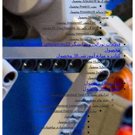
محرک ها Actuator
18 محصول
پمپ Pomp
11 محصول
ملخ پروانه Propeller
20 محصول
موتور Motor
146 محصول
DC آرمیچر Armature
47 محصول
DC گیربکس دار DC Gear Motor
94 محصول
استپر Stepper
24 محصول
سروو Servo
5 محصول
قطعات نورانی و نمایشگر Light & Display Components
22
محصول
کتاب و منابع آموزشی
38 محصول
الکترونیک
11 محصول
رباتیک
3 محصول
علوم پایه
2 محصول
مکانیک
2 محصول
مدرسه
19 محصول
معماری
30 محصول
ابزارهای معماری Architectural Tools
1 محصول
بسته های معماری
3 محصول
قطعات معماری Architectural Components
26 محصول
سازه های معماری Architectural Parts
26 محصول
آجرها
24 محصول
اقلام تزئینی
1 محصول
تجهیزات هوشمندسازی ساختمان
0 محصول
در و پنجره
0 محصول