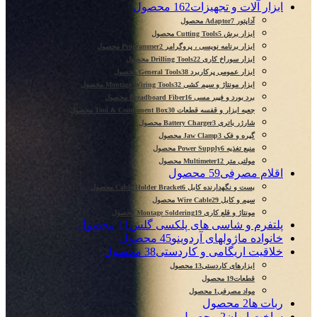
ابزار آلات و تجهیزات
162 محصول
آداپتور Adaptor
7 محصول
ابزار برش Cutting Tools
5 محصول
ابزار برنامه نویسی ، پروگرامر Programmer
2 محصول
ابزار سوراخ کاری Drilling Tools
22 محصول
ابزار عمومی پرکاربرد General Tools
38 محصول
ابزار مونتاژ و سیم کشی Montage Wiring Tools
32 محصول
برد بورد و فیبر مسی Breadboard Fiber
16 محصول
جعبه ابزار و قفسه قطعات Tool & Component Box
30 محصول
شارژر باتری Battery Charger
3 محصول
گیره و فک Jaw Clamp
3 محصول
منبع تغذیه Power Supply
6 محصول
مولتی متر Multimeter
12 محصول
اقلام مصرفی
59 محصول
بست و نگهدارنده کابل Cable Holder Bracket
6 محصول
سیم و کابل Wire Cable
29 محصول
مونتاژ و قلع کاری Montage Soldering
19 محصول
پلتفرم و شاسی های پلکسی گلس
11 محصول
خانواده ماژولهای آردوینو
45 محصول
خلاقیت اریگامی و کاردستی
38 محصول
ابزارهای کاردستی
13 محصول
قطعات
19 محصول
مواد مصرفی
1 محصول
ربات ها
2 محصول
ساخت ایران
2 محصول