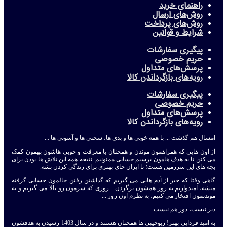
راهنمای خرید
روش‌های ارسال
روش‌های پرداخت
شرایط و قوانین
پیگیری سفارشات
حریم خصوصی
پرسش‌های متداول
رویه‌های بازگرداندن کالا
پیگیری سفارشات
حریم خصوصی
پرسش‌های متداول
رویه‌های بازگرداندن کالا
امسال هم گذشت ... با همه خوبی ها و بدی ها، سختی ها و آسونی ها ...
از اون هایی که همراهمون موندن و همچنان با معرفت و خوبی هاشون بهمون کمک
می کنن تا به هدف هامون برسیم حسابی ممنونیم. نتیجه همه این تلاش ها بودن برای
بچه های این سرزمین هست؛ تا ایران جای بهتری برای زندگی کردن بشه.
گاهی وقتا که خبر از آدم هایی می گیریم که گذاشتن رفتن حالمون حسابی گرفته
میشه، امیدواریم یه روز همشون برگردن... روزی که سرمون رو بالا می گیریم و به
موندنمون افتخار می کنیم، به نظرم اون روز ...
دیر نیست، دور هم نیست
به امید فردایی بهتر! ربوچیپی ها همچنان هستند و در سال 1403 رسیدن به هدفشون