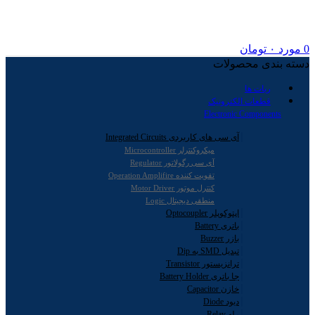
0
مورد
۰
تومان
دسته بندی محصولات
ربات ها
قطعات الکترونیک
Electronic Components
آی سی های کاربردی Integrated Circuits
میکروکنترلر Microcontroller
آی سی رگولاتور Regulator
تقویت کننده Operation Amplifire
کنترل موتور Motor Driver
منطقی دیجیتال Logic
اپتوکوپلر Optocoupler
باتری Battery
بازر Buzzer
تبدیل SMD به Dip
ترانزیستور Transistor
جا باتری Battery Holder
خازن Capacitor
دیود Diode
رله Relay