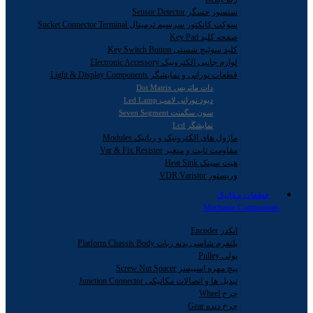
سنسور حسگر Sensor Detector
سوکت کانکتور سرسیم ترمینال Sucket Connector Terminal
صفحه کلید Key Pad
کلید سوئیچ شستی Key Switch Button
لوازم جانبی الکترونیک Electronic Accessory
قطعات نورانی و نمایشگر Light & Display Components
دات ماتریس Dot Matrix
دیود نورانی لامپ Led Lamp
سون سگمنت Seven Segment
نمایشگر Lcd
ماژول های الکترونیک و رباتیک Modules
مقاومت ثابت و متغیر Var & Fix Resistor
هیت سینک Heat Sink
وریستور VDR Varistor
قطعات مکانیک
Mechanic Components
انکدر Encoder
پلتفرم شاسی بدنه ربات Platform Chassis Body
پولی Pulley
پیچ مهره اسپیسر Screw Nut Spacer
تبدیل ها و اتصالات مکانیکی Junction Connector
چرخ Wheel
چرخ دنده Gear