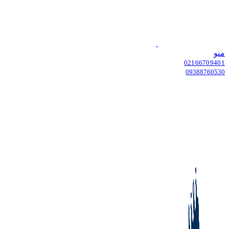
منو
02166709401
09388760530