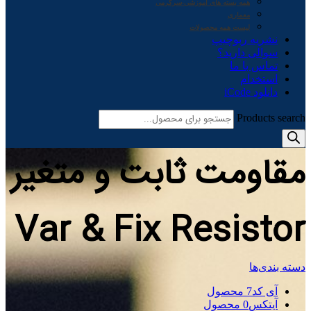
همه بسته های آموزشی-سرگرمی
معماری
لیست همه محصولات
نشریه ربوچیپ
سوالی دارید؟
تماس با ما
استخدام
دانلود iCode
Products search
مقاومت ثابت و متغیر
Var & Fix Resistor
دسته بندی‌ها
آی کد
7 محصول
آیتکس
0 محصول