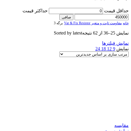
حداقل قیمت
حداكثر قيمت
صافی
خانه
مقاومت ثابت و متغیر Var & Fix Resistor
برگه 3
نمایش 25–36 از 62 نتیجه
Sorted by latest
نمایش فیلترها
نمایش
9
12
18
24
مقایسه
نمایش سریع