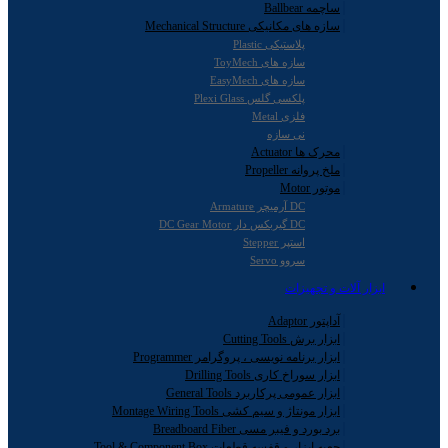
ساچمه Ballbear
سازه های مکانیکی Mechanical Structure
پلاستیکی Plastic
سازه های ToyMech
سازه های EasyMech
پلکسی گلس Plexi Glass
فلزی Metal
نی سازه
محرک ها Actuator
ملخ پروانه Propeller
موتور Motor
DC آرمیچر Armature
DC گیربکس دار DC Gear Motor
استپر Stepper
سروو Servo
ابزار آلات و تجهیزات
آداپتور Adaptor
ابزار برش Cutting Tools
ابزار برنامه نویسی ، پروگرامر Programmer
ابزار سوراخ کاری Drilling Tools
ابزار عمومی پرکاربرد General Tools
ابزار مونتاژ و سیم کشی Montage Wiring Tools
برد بورد و فیبر مسی Breadboard Fiber
جعبه ابزار و قفسه قطعات Tool & Component Box