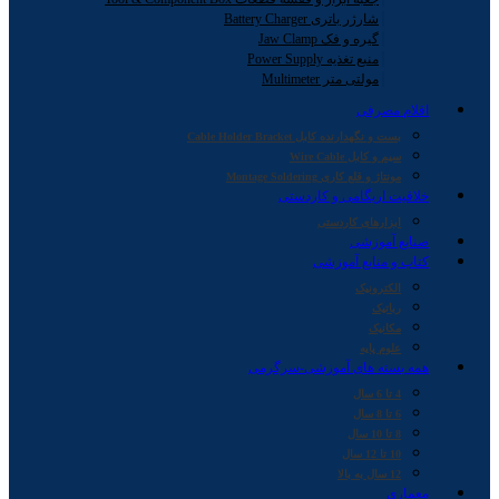
شارژر باتری Battery Charger
گیره و فک Jaw Clamp
منبع تغذیه Power Supply
مولتی متر Multimeter
اقلام مصرفی
بست و نگهدارنده کابل Cable Holder Bracket
سیم و کابل Wire Cable
مونتاژ و قلع کاری Montage Soldering
خلاقیت اریگامی و کاردستی
ابزارهای کاردستی
صنایع آموزشی
کتاب و منابع آموزشی
الکترونیک
رباتیک
مکانیک
علوم پایه
همه بسته های آموزشی-سرگرمی
4 تا 6 سال
6 تا 8 سال
8 تا 10 سال
10 تا 12 سال
12 سال به بالا
معماری