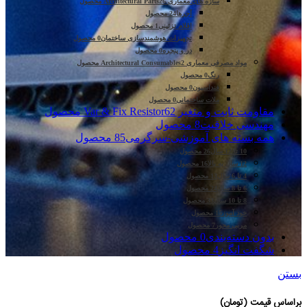
سازه های معماری Architectural Parts
26 محصول
آجرها
24 محصول
اقلام تزئینی
1 محصول
تجهیزات هوشمندسازی ساختمان
0 محصول
در و پنجره
0 محصول
مواد مصرفی معماری Architectural Consumables
2 محصول
رنگ
0 محصول
فنداسیون
0 محصول
ملات ساختمانی
0 محصول
مقاومت ثابت و متغیر Var & Fix Resistor
62 محصول
مهندسی خلاقیت
8 محصول
همه بسته های آموزشی-سرگرمی
85 محصول
10 تا 12 سال
26 محصول
12 سال به بالا
16 محصول
4 تا 6 سال
13 محصول
6 تا 8 سال
24 محصول
8 تا 10 سال
33 محصول
خود آموز
15 محصول
مربی محور
7 محصول
بدون دسته‌بندی
0 محصول
شگفت انگیز
4 محصول
بستن
براساس قیمت (تومان)