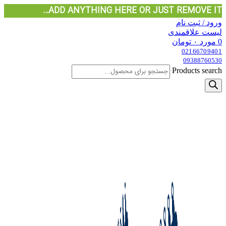
ADD ANYTHING HERE OR JUST REMOVE IT…
ورود / ثبت نام
لیست علاقمندی
0
مورد
۰
تومان
02166709401
09388760530
Products search