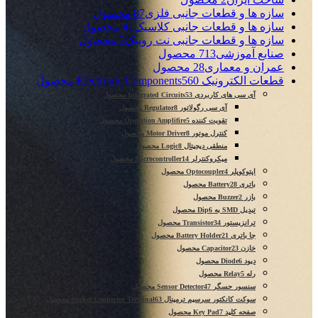
سازه ها و قطعات جانبی فلزی
87 محصول
سازه ها و قطعات جانبی کلاسیک
41 محصول
سازه ها و قطعات جانبی نت روبیک
3 محصول
صنایع آموزشی
713 محصول
عمران و معماری
28 محصول
قطعات الکترونیک Electronic Components
560 محصول
آی سی های کاربردی Integrated Circuits
53 محصول
آی سی رگولاتور Regulator
8 محصول
تقویت کننده Operation Amplifire
5 محصول
کنترل موتور Motor Driver
8 محصول
منطقی دیجیتال Logic
8 محصول
میکروکنترلر Microcontroller
14 محصول
اپتوکوپلر Optocoupler
4 محصول
باتری Battery
28 محصول
بازر Buzzer
2 محصول
تبدیل SMD به Dip
6 محصول
ترانزیستور Transistor
34 محصول
جا باتری Battery Holder
21 محصول
خازن Capacitor
23 محصول
دیود Diode
6 محصول
رله Relay
5 محصول
سنسور حسگر Sensor Detector
47 محصول
سوکت کانکتور سرسیم ترمینال Sucket Connector Terminal
63 محصول
صفحه کلید Key Pad
7 محصول