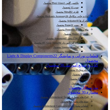
پلکسی گلس Plexi Glass
1 محصول
چوبی
12 محصول
فلزی Metal
82 محصول
لوازم جانبی مکانیک Mechanic Accessory
20 محصول
محرک ها Actuator
18 محصول
پمپ Pomp
11 محصول
ملخ پروانه Propeller
20 محصول
موتور Motor
146 محصول
DC آرمیچر Armature
47 محصول
DC گیربکس دار DC Gear Motor
94 محصول
استپر Stepper
24 محصول
سروو Servo
5 محصول
قطعات نورانی و نمایشگر Light & Display Components
22
محصول
کتاب و منابع آموزشی
38 محصول
الکترونیک
11 محصول
رباتیک
3 محصول
علوم پایه
2 محصول
مکانیک
2 محصول
مدرسه
19 محصول
معماری
30 محصول
ابزارهای معماری Architectural Tools
1 محصول
بسته های معماری
3 محصول
قطعات معماری Architectural Components
26 محصول