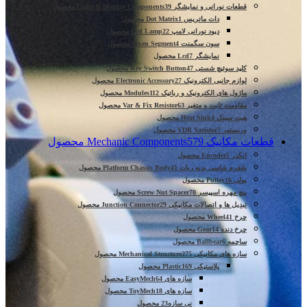
قطعات نورانی و نمایشگر Light & Display Components
39 محصول
دات ماتریس Dot Matrix
1 محصول
دیود نورانی لامپ Led Lamp
22 محصول
سون سگمنت Seven Segment
4 محصول
نمایشگر Lcd
7 محصول
کلید سوئیچ شستی Key Switch Button
47 محصول
لوازم جانبی الکترونیک Electronic Accessory
27 محصول
ماژول های الکترونیک و رباتیک Modules
112 محصول
مقاومت ثابت و متغیر Var & Fix Resistor
63 محصول
هیت سینک Heat Sink
4 محصول
وریستور VDR Varistor
7 محصول
قطعات مکانیک Mechanic Components
579 محصول
انکدر Encoder
5 محصول
پلتفرم شاسی بدنه ربات Platform Chassis Body
41 محصول
پولی Pulley
16 محصول
پیچ مهره اسپیسر Screw Nut Spacer
70 محصول
تبدیل ها و اتصالات مکانیکی Junction Connector
29 محصول
چرخ Wheel
41 محصول
چرخ دنده Gear
14 محصول
ساچمه Ballbear
6 محصول
سازه های مکانیکی Mechanical Structure
275 محصول
پلاستیکی Plastic
169 محصول
سازه های EasyMech
64 محصول
سازه های ToyMech
18 محصول
نی سازه
23 محصول