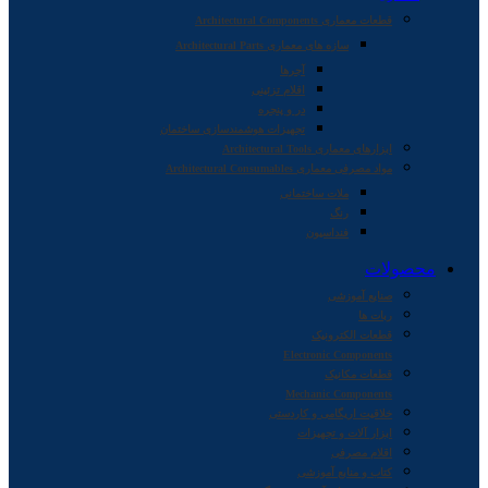
قطعات معماری Architectural Components
سازه های معماری Architectural Parts
آجرها
اقلام تزئینی
در و پنجره
تجهیزات هوشمندسازی ساختمان
ابزارهای معماری Architectural Tools
مواد مصرفی معماری Architectural Consumables
ملات ساختمانی
رنگ
فنداسیون
محصولات
صنایع آموزشی
ربات ها
قطعات الکترونیک
Electronic Components
قطعات مکانیک
Mechanic Components
خلاقیت اریگامی و کاردستی
ابزار آلات و تجهیزات
اقلام مصرفی
کتاب و منابع آموزشی