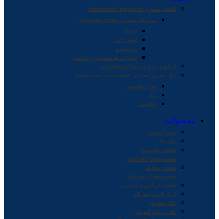
قطعات معماری Architectural Components
سازه های معماری Architectural Parts
آجرها
اقلام تزئینی
در و پنجره
تجهیزات هوشمندسازی ساختمان
ابزارهای معماری Architectural Tools
مواد مصرفی معماری Architectural Consumables
ملات ساختمانی
رنگ
فنداسیون
محصولات
صنایع آموزشی
ربات ها
قطعات الکترونیک
Electronic Components
قطعات مکانیک
Mechanic Components
خلاقیت اریگامی و کاردستی
ابزار آلات و تجهیزات
اقلام مصرفی
کتاب و منابع آموزشی