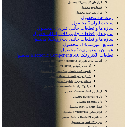
ابزارهای کاردستی
13 محصول
قطعات
19 محصول
مواد مصرفی
1 محصول
ربات ها
2 محصول
ساخت ایران
2 محصول
سازه ها و قطعات جانبی فلزی
87 محصول
سازه ها و قطعات جانبی کلاسیک
41 محصول
سازه ها و قطعات جانبی نت روبیک
3 محصول
صنایع آموزشی
713 محصول
عمران و معماری
28 محصول
قطعات الکترونیک Electronic Components
560 محصول
آی سی های کاربردی Integrated Circuits
53 محصول
آی سی رگولاتور Regulator
8 محصول
تقویت کننده Operation Amplifire
5 محصول
کنترل موتور Motor Driver
8 محصول
منطقی دیجیتال Logic
8 محصول
میکروکنترلر Microcontroller
14 محصول
اپتوکوپلر Optocoupler
4 محصول
باتری Battery
28 محصول
بازر Buzzer
2 محصول
تبدیل SMD به Dip
6 محصول
ترانزیستور Transistor
34 محصول
جا باتری Battery Holder
21 محصول
خازن Capacitor
23 محصول