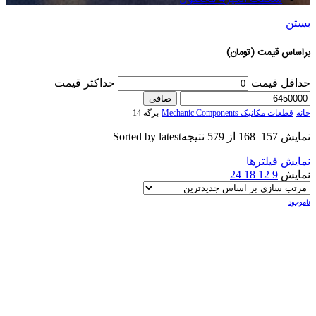
بستن
براساس قیمت (تومان)
حداقل قیمت
حداكثر قيمت
صافی
خانه
قطعات مکانیک Mechanic Components
برگه 14
نمایش 157–168 از 579 نتیجه
Sorted by latest
نمایش فیلترها
نمایش
9
12
18
24
ناموجود