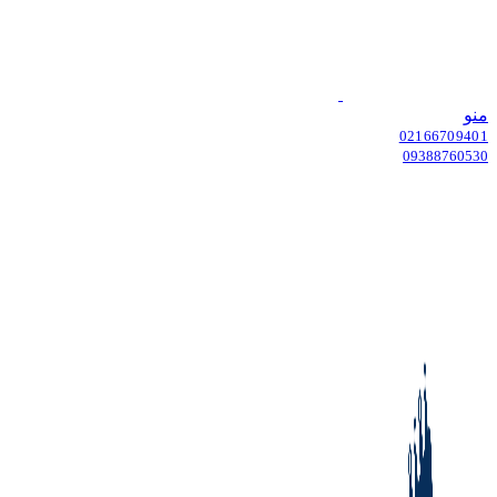
منو
02166709401
09388760530