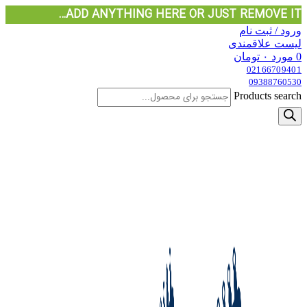
ADD ANYTHING HERE OR JUST REMOVE IT…
ورود / ثبت نام
لیست علاقمندی
0
مورد
۰
تومان
02166709401
09388760530
Products search