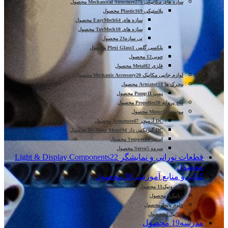
سازه های مکانیکی Mechanical Structure
275 محصول
پلاستیکی Plastic
169 محصول
سازه های EasyMech
64 محصول
سازه های ToyMech
18 محصول
نی سازه
23 محصول
پلکسی گلس Plexi Glass
1 محصول
چوبی
12 محصول
فلزی Metal
82 محصول
لوازم جانبی مکانیک Mechanic Accessory
20 محصول
محرک ها Actuator
18 محصول
پمپ Pomp
11 محصول
ملخ پروانه Propeller
20 محصول
موتور Motor
146 محصول
DC آرمیچر Armature
47 محصول
DC گیربکس دار DC Gear Motor
94 محصول
استپر Stepper
24 محصول
سروو Servo
5 محصول
قطعات نورانی و نمایشگر Light & Display Components
22
محصول
کتاب و منابع آموزشی
38 محصول
الکترونیک
11 محصول
رباتیک
3 محصول
علوم پایه
2 محصول
مکانیک
2 محصول
مدرسه
19 محصول