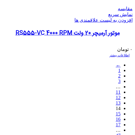
مقایسه
نمایش سریع
افزودن به لیست علاقمندی ها
موتور آرمیچر 20 ولت RS555-VC 4000 RPM
۰
تومان
اطلاعات بیشتر
←
1
2
3
…
11
12
13
14
15
16
17
…