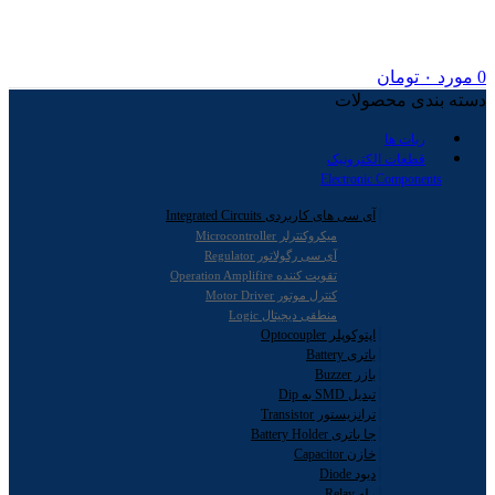
0
مورد
۰
تومان
دسته بندی محصولات
ربات ها
قطعات الکترونیک
Electronic Components
آی سی های کاربردی Integrated Circuits
میکروکنترلر Microcontroller
آی سی رگولاتور Regulator
تقویت کننده Operation Amplifire
کنترل موتور Motor Driver
منطقی دیجیتال Logic
اپتوکوپلر Optocoupler
باتری Battery
بازر Buzzer
تبدیل SMD به Dip
ترانزیستور Transistor
جا باتری Battery Holder
خازن Capacitor
دیود Diode
رله Relay