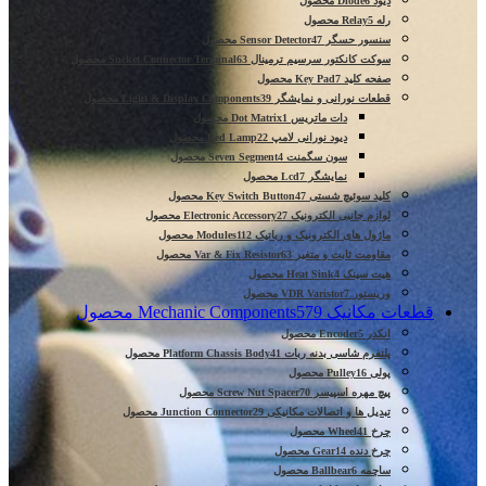
دیود Diode
6 محصول
رله Relay
5 محصول
سنسور حسگر Sensor Detector
47 محصول
سوکت کانکتور سرسیم ترمینال Sucket Connector Terminal
63 محصول
صفحه کلید Key Pad
7 محصول
قطعات نورانی و نمایشگر Light & Display Components
39 محصول
دات ماتریس Dot Matrix
1 محصول
دیود نورانی لامپ Led Lamp
22 محصول
سون سگمنت Seven Segment
4 محصول
نمایشگر Lcd
7 محصول
کلید سوئیچ شستی Key Switch Button
47 محصول
لوازم جانبی الکترونیک Electronic Accessory
27 محصول
ماژول های الکترونیک و رباتیک Modules
112 محصول
مقاومت ثابت و متغیر Var & Fix Resistor
63 محصول
هیت سینک Heat Sink
4 محصول
وریستور VDR Varistor
7 محصول
قطعات مکانیک Mechanic Components
579 محصول
انکدر Encoder
5 محصول
پلتفرم شاسی بدنه ربات Platform Chassis Body
41 محصول
پولی Pulley
16 محصول
پیچ مهره اسپیسر Screw Nut Spacer
70 محصول
تبدیل ها و اتصالات مکانیکی Junction Connector
29 محصول
چرخ Wheel
41 محصول
چرخ دنده Gear
14 محصول
ساچمه Ballbear
6 محصول