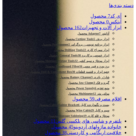
دسته بندی‌ها
آی کد
7 محصول
آیتکس
0 محصول
ابزار آلات و تجهیزات
162 محصول
آداپتور Adaptor
7 محصول
ابزار برش Cutting Tools
5 محصول
ابزار برنامه نویسی ، پروگرامر Programmer
2 محصول
ابزار سوراخ کاری Drilling Tools
22 محصول
ابزار عمومی پرکاربرد General Tools
38 محصول
ابزار مونتاژ و سیم کشی Montage Wiring Tools
32 محصول
برد بورد و فیبر مسی Breadboard Fiber
16 محصول
جعبه ابزار و قفسه قطعات Tool & Component Box
30 محصول
شارژر باتری Battery Charger
3 محصول
گیره و فک Jaw Clamp
3 محصول
منبع تغذیه Power Supply
6 محصول
مولتی متر Multimeter
12 محصول
اقلام مصرفی
59 محصول
بست و نگهدارنده کابل Cable Holder Bracket
6 محصول
سیم و کابل Wire Cable
29 محصول
مونتاژ و قلع کاری Montage Soldering
19 محصول
پلتفرم و شاسی های پلکسی گلس
11 محصول
خانواده ماژولهای آردوینو
45 محصول
خلاقیت اریگامی و کاردستی
38 محصول