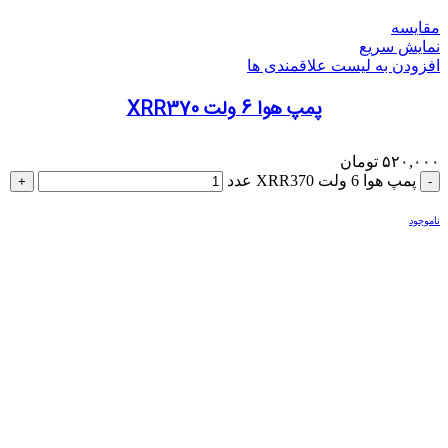
مقایسه
نمایش سریع
افزودن به لیست علاقمندی ها
پمپ هوا 6 ولت XRR370
۵۲۰,۰۰۰
تومان
پمپ هوا 6 ولت XRR370 عدد
ناموجود