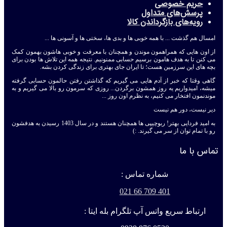
حریم خصوصی
پرسش‌های متداول
رویه‌های بازگرداندن کالا
امسال هم گذشت ... با همه خوبی ها و بدی ها، سختی ها و آسونی ها ...
از اون هایی که همراهمون موندن و همچنان با معرفت و خوبی هاشون بهمون کمک
می کنن تا به هدف هامون برسیم حسابی ممنونیم. نتیجه همه این تلاش ها بودن برای
بچه های این سرزمین هست؛ تا ایران جای بهتری برای زندگی کردن بشه.
گاهی وقتا که خبر از آدم هایی می گیریم که گذاشتن رفتن حالمون حسابی گرفته
میشه، امیدواریم یه روز همشون برگردن... روزی که سرمون رو بالا می گیریم و به
موندنمون افتخار می کنیم، به نظرم اون روز ...
دیر نیست، دور هم نیست
به امید فردایی بهتر! ربوچیپی ها همچنان هستند و در سال 1403 رسیدن به هدفشون
رو با تمام توان از سر می گیرند. :)
تماس با ما
شماره تماس :
401 709 66 021
ارتباط سریع واتس آپ تلگرام بله ایتا :