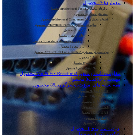
معماری
30 محصول
ابزارهای معماری Architectural Tools
1 محصول
بسته های معماری
3 محصول
قطعات معماری Architectural Components
26 محصول
سازه های معماری Architectural Parts
26 محصول
آجرها
24 محصول
اقلام تزئینی
1 محصول
تجهیزات هوشمندسازی ساختمان
0 محصول
در و پنجره
0 محصول
مواد مصرفی معماری Architectural Consumables
2 محصول
رنگ
0 محصول
فنداسیون
0 محصول
ملات ساختمانی
0 محصول
مقاومت ثابت و متغیر Var & Fix Resistor
62 محصول
مهندسی خلاقیت
8 محصول
همه بسته های آموزشی-سرگرمی
85 محصول
10 تا 12 سال
26 محصول
12 سال به بالا
16 محصول
4 تا 6 سال
13 محصول
6 تا 8 سال
24 محصول
8 تا 10 سال
33 محصول
خود آموز
15 محصول
مربی محور
7 محصول
بدون دسته‌بندی
0 محصول
شگفت انگیز
4 محصول