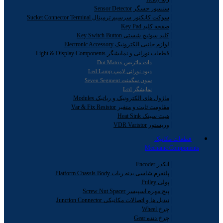
سنسور حسگر Sensor Detector
سوکت کانکتور سرسیم ترمینال Sucket Connector Terminal
صفحه کلید Key Pad
کلید سوئیچ شستی Key Switch Button
لوازم جانبی الکترونیک Electronic Accessory
قطعات نورانی و نمایشگر Light & Display Components
دات ماتریس Dot Matrix
دیود نورانی لامپ Led Lamp
سون سگمنت Seven Segment
نمایشگر Lcd
ماژول های الکترونیک و رباتیک Modules
مقاومت ثابت و متغیر Var & Fix Resistor
هیت سینک Heat Sink
وریستور VDR Varistor
قطعات مکانیک
Mechanic Components
انکدر Encoder
پلتفرم شاسی بدنه ربات Platform Chassis Body
پولی Pulley
پیچ مهره اسپیسر Screw Nut Spacer
تبدیل ها و اتصالات مکانیکی Junction Connector
چرخ Wheel
چرخ دنده Gear