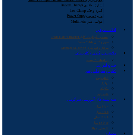
شارژر باتری Battery Charger
گیره و فک Jaw Clamp
منبع تغذیه Power Supply
مولتی متر Multimeter
اقلام مصرفی
بست و نگهدارنده کابل Cable Holder Bracket
سیم و کابل Wire Cable
مونتاژ و قلع کاری Montage Soldering
خلاقیت اریگامی و کاردستی
ابزارهای کاردستی
صنایع آموزشی
کتاب و منابع آموزشی
الکترونیک
رباتیک
مکانیک
علوم پایه
همه بسته های آموزشی-سرگرمی
4 تا 6 سال
6 تا 8 سال
8 تا 10 سال
10 تا 12 سال
12 سال به بالا
معماری