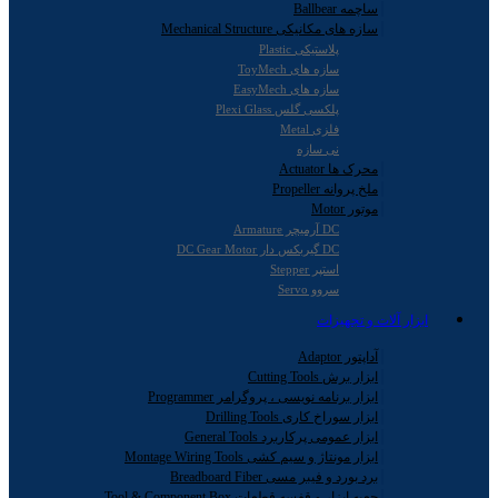
ساچمه Ballbear
سازه های مکانیکی Mechanical Structure
پلاستیکی Plastic
سازه های ToyMech
سازه های EasyMech
پلکسی گلس Plexi Glass
فلزی Metal
نی سازه
محرک ها Actuator
ملخ پروانه Propeller
موتور Motor
DC آرمیچر Armature
DC گیربکس دار DC Gear Motor
استپر Stepper
سروو Servo
ابزار آلات و تجهیزات
آداپتور Adaptor
ابزار برش Cutting Tools
ابزار برنامه نویسی ، پروگرامر Programmer
ابزار سوراخ کاری Drilling Tools
ابزار عمومی پرکاربرد General Tools
ابزار مونتاژ و سیم کشی Montage Wiring Tools
برد بورد و فیبر مسی Breadboard Fiber
جعبه ابزار و قفسه قطعات Tool & Component Box