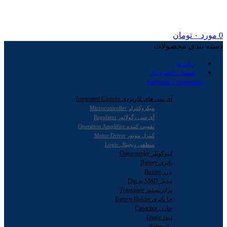
0
مورد
۰
تومان
دسته بندی محصولات
ربات ها
قطعات الکترونیک
Electronic Components
آی سی های کاربردی Integrated Circuits
میکروکنترلر Microcontroller
آی سی رگولاتور Regulator
تقویت کننده Operation Amplifire
کنترل موتور Motor Driver
منطقی دیجیتال Logic
اپتوکوپلر Optocoupler
باتری Battery
بازر Buzzer
تبدیل SMD به Dip
ترانزیستور Transistor
جا باتری Battery Holder
خازن Capacitor
دیود Diode
رله Relay