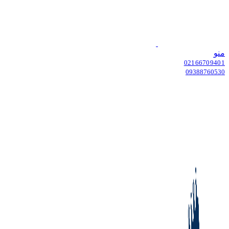
منو
02166709401
09388760530