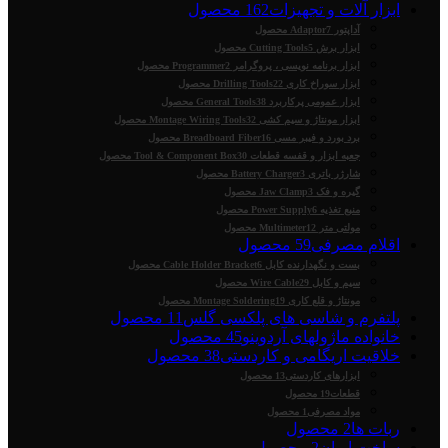
ابزار آلات و تجهیزات
162 محصول
آداپتور Adaptor
7 محصول
ابزار برش Cutting Tools
5 محصول
ابزار برنامه نویسی ، پروگرامر Programmer
2 محصول
ابزار سوراخ کاری Drilling Tools
22 محصول
ابزار عمومی پرکاربرد General Tools
38 محصول
ابزار مونتاژ و سیم کشی Montage Wiring Tools
32 محصول
برد بورد و فیبر مسی Breadboard Fiber
16 محصول
جعبه ابزار و قفسه قطعات Tool & Component Box
30 محصول
شارژر باتری Battery Charger
3 محصول
گیره و فک Jaw Clamp
3 محصول
منبع تغذیه Power Supply
6 محصول
مولتی متر Multimeter
12 محصول
اقلام مصرفی
59 محصول
بست و نگهدارنده کابل Cable Holder Bracket
6 محصول
سیم و کابل Wire Cable
29 محصول
مونتاژ و قلع کاری Montage Soldering
19 محصول
پلتفرم و شاسی های پلکسی گلس
11 محصول
خانواده ماژولهای آردوینو
45 محصول
خلاقیت اریگامی و کاردستی
38 محصول
ابزارهای کاردستی
13 محصول
قطعات
19 محصول
مواد مصرفی
1 محصول
ربات ها
2 محصول
ساخت ایران
2 محصول