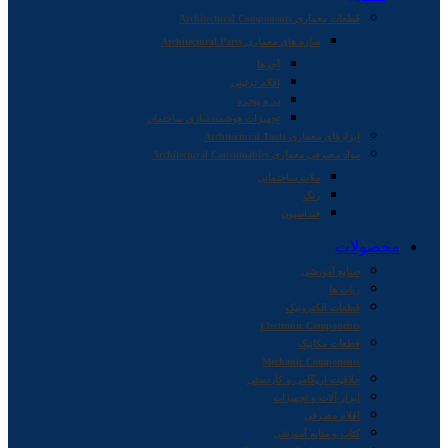
قطعات معماری Architectural Components
سازه های معماری Architectural Parts
آجرها
اقلام تزئینی
در و پنجره
تجهیزات هوشمندسازی ساختمان
ابزارهای معماری Architectural Tools
مواد مصرفی معماری Architectural Consumables
ملات ساختمانی
رنگ
فنداسیون
محصولات
صنایع آموزشی
ربات ها
قطعات الکترونیک
Electronic Components
قطعات مکانیک
Mechanic Components
خلاقیت اریگامی و کاردستی
ابزار آلات و تجهیزات
اقلام مصرفی
کتاب و منابع آموزشی