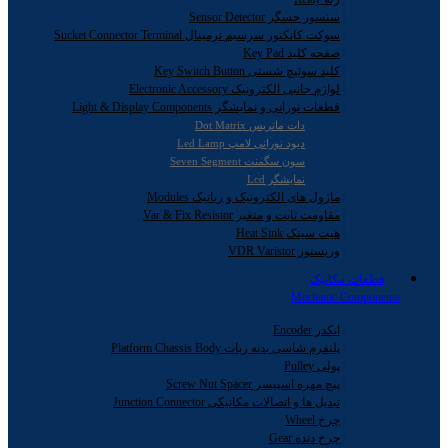
سنسور حسگر Sensor Detector
سوکت کانکتور سرسیم ترمینال Sucket Connector Terminal
صفحه کلید Key Pad
کلید سوئیچ شستی Key Switch Button
لوازم جانبی الکترونیک Electronic Accessory
قطعات نورانی و نمایشگر Light & Display Components
دات ماتریس Dot Matrix
دیود نورانی لامپ Led Lamp
سون سگمنت Seven Segment
نمایشگر Lcd
ماژول های الکترونیک و رباتیک Modules
مقاومت ثابت و متغیر Var & Fix Resistor
هیت سینک Heat Sink
وریستور VDR Varistor
قطعات مکانیک
Mechanic Components
انکدر Encoder
پلتفرم شاسی بدنه ربات Platform Chassis Body
پولی Pulley
پیچ مهره اسپیسر Screw Nut Spacer
تبدیل ها و اتصالات مکانیکی Junction Connector
چرخ Wheel
چرخ دنده Gear