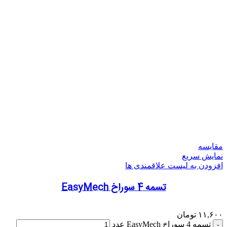
مقایسه
نمایش سریع
افزودن به لیست علاقمندی ها
تسمه 4 سوراخ EasyMech
۱۱,۶۰۰
تومان
تسمه 4 سوراخ EasyMech عدد