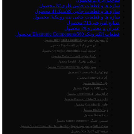
سازه ها و قطعات جانبی فلزی
87 محصول
سازه ها و قطعات جانبی کلاسیک
41 محصول
سازه ها و قطعات جانبی نت روبیک
3 محصول
صنایع آموزشی
713 محصول
عمران و معماری
28 محصول
قطعات الکترونیک Electronic Components
560 محصول
آی سی های کاربردی Integrated Circuits
53 محصول
آی سی رگولاتور Regulator
8 محصول
تقویت کننده Operation Amplifire
5 محصول
کنترل موتور Motor Driver
8 محصول
منطقی دیجیتال Logic
8 محصول
میکروکنترلر Microcontroller
14 محصول
اپتوکوپلر Optocoupler
4 محصول
باتری Battery
28 محصول
بازر Buzzer
2 محصول
تبدیل SMD به Dip
6 محصول
ترانزیستور Transistor
34 محصول
جا باتری Battery Holder
21 محصول
خازن Capacitor
23 محصول
دیود Diode
6 محصول
رله Relay
5 محصول
سنسور حسگر Sensor Detector
47 محصول
سوکت کانکتور سرسیم ترمینال Sucket Connector Terminal
63 محصول
صفحه کلید Key Pad
7 محصول