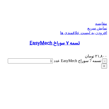
مقایسه
نمایش سریع
افزودن به لیست علاقمندی ها
تسمه 7 سوراخ EasyMech
۲۱,۸۰۰
تومان
تسمه 7 سوراخ EasyMech عدد