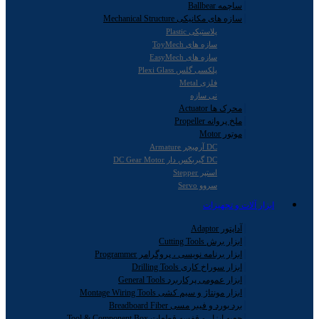
ساچمه Ballbear
سازه های مکانیکی Mechanical Structure
پلاستیکی Plastic
سازه های ToyMech
سازه های EasyMech
پلکسی گلس Plexi Glass
فلزی Metal
نی سازه
محرک ها Actuator
ملخ پروانه Propeller
موتور Motor
DC آرمیچر Armature
DC گیربکس دار DC Gear Motor
استپر Stepper
سروو Servo
ابزار آلات و تجهیزات
آداپتور Adaptor
ابزار برش Cutting Tools
ابزار برنامه نویسی ، پروگرامر Programmer
ابزار سوراخ کاری Drilling Tools
ابزار عمومی پرکاربرد General Tools
ابزار مونتاژ و سیم کشی Montage Wiring Tools
برد بورد و فیبر مسی Breadboard Fiber
جعبه ابزار و قفسه قطعات Tool & Component Box