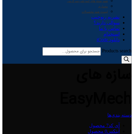
همه بسته های آموزشی-سرگرمی
معماری
لیست همه محصولات
نشریه ربوچیپ
سوالی دارید؟
تماس با ما
استخدام
دانلود iCode
Products search
سازه های
EasyMech
دسته بندی‌ها
آی کد
7 محصول
آیتکس
0 محصول