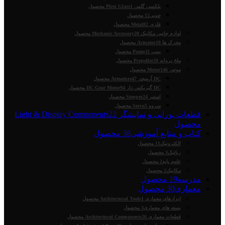
پلکسی گلس Plexi Glass
1 محصول
چوبی
12 محصول
فلزی Metal
82 محصول
لوازم جانبی مکانیک Mechanic Accessory
20 محصول
محرک ها Actuator
18 محصول
پمپ Pomp
11 محصول
ملخ پروانه Propeller
20 محصول
موتور Motor
146 محصول
DC آرمیچر Armature
47 محصول
DC گیربکس دار DC Gear Motor
94 محصول
استپر Stepper
24 محصول
سروو Servo
5 محصول
قطعات نورانی و نمایشگر Light & Display Components
22
محصول
کتاب و منابع آموزشی
38 محصول
الکترونیک
11 محصول
رباتیک
3 محصول
علوم پایه
2 محصول
مکانیک
2 محصول
مدرسه
19 محصول
معماری
30 محصول
ابزارهای معماری Architectural Tools
1 محصول
بسته های معماری
3 محصول
قطعات معماری Architectural Components
26 محصول