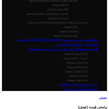
سازه های معماری Architectural Parts
26 محصول
آجرها
24 محصول
اقلام تزئینی
1 محصول
تجهیزات هوشمندسازی ساختمان
0 محصول
در و پنجره
0 محصول
مواد مصرفی معماری Architectural Consumables
2 محصول
رنگ
0 محصول
فنداسیون
0 محصول
ملات ساختمانی
0 محصول
مقاومت ثابت و متغیر Var & Fix Resistor
62 محصول
مهندسی خلاقیت
8 محصول
همه بسته های آموزشی-سرگرمی
85 محصول
10 تا 12 سال
26 محصول
12 سال به بالا
16 محصول
4 تا 6 سال
13 محصول
6 تا 8 سال
24 محصول
8 تا 10 سال
33 محصول
خود آموز
15 محصول
مربی محور
7 محصول
بدون دسته‌بندی
0 محصول
شگفت انگیز
4 محصول
بستن
براساس قیمت (تومان)