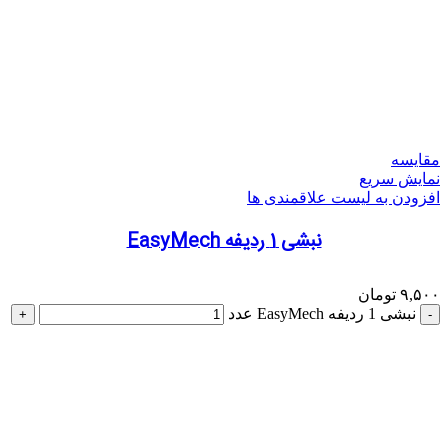
مقایسه
نمایش سریع
افزودن به لیست علاقمندی ها
نبشی 1 ردیفه EasyMech
۹,۵۰۰
تومان
نبشی 1 ردیفه EasyMech عدد