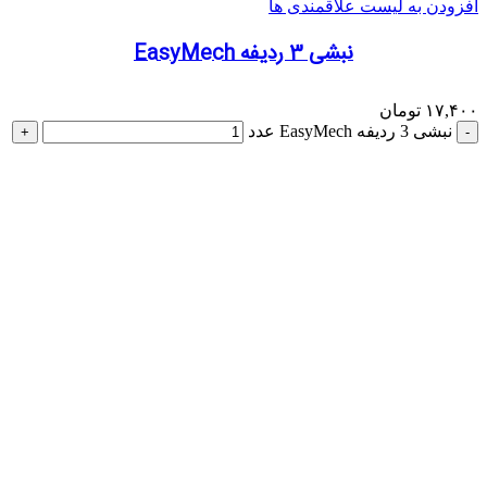
افزودن به لیست علاقمندی ها
نبشی 3 ردیفه EasyMech
۱۷,۴۰۰
تومان
نبشی 3 ردیفه EasyMech عدد