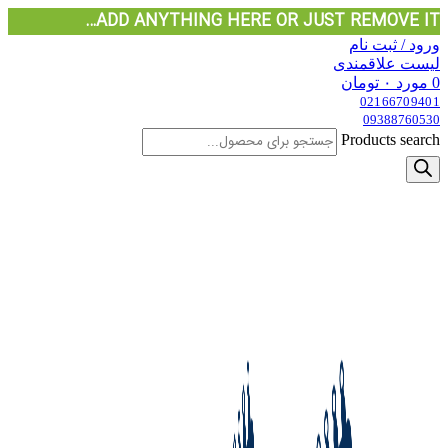
ADD ANYTHING HERE OR JUST REMOVE IT…
ورود / ثبت نام
لیست علاقمندی
0
مورد
۰
تومان
02166709401
09388760530
Products search