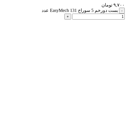
۹,۷۰۰
تومان
بست دورخم 5 سوراخ 131 EasyMech عدد