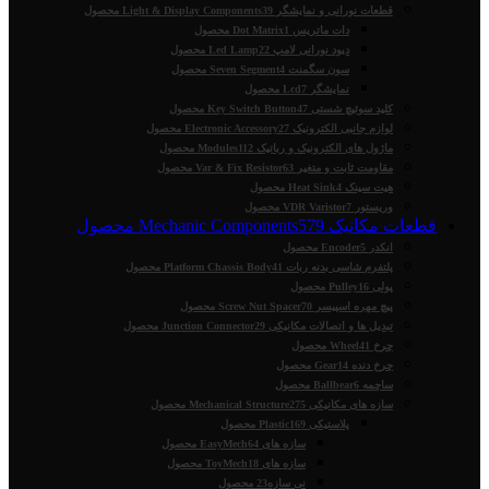
قطعات نورانی و نمایشگر Light & Display Components
39 محصول
دات ماتریس Dot Matrix
1 محصول
دیود نورانی لامپ Led Lamp
22 محصول
سون سگمنت Seven Segment
4 محصول
نمایشگر Lcd
7 محصول
کلید سوئیچ شستی Key Switch Button
47 محصول
لوازم جانبی الکترونیک Electronic Accessory
27 محصول
ماژول های الکترونیک و رباتیک Modules
112 محصول
مقاومت ثابت و متغیر Var & Fix Resistor
63 محصول
هیت سینک Heat Sink
4 محصول
وریستور VDR Varistor
7 محصول
قطعات مکانیک Mechanic Components
579 محصول
انکدر Encoder
5 محصول
پلتفرم شاسی بدنه ربات Platform Chassis Body
41 محصول
پولی Pulley
16 محصول
پیچ مهره اسپیسر Screw Nut Spacer
70 محصول
تبدیل ها و اتصالات مکانیکی Junction Connector
29 محصول
چرخ Wheel
41 محصول
چرخ دنده Gear
14 محصول
ساچمه Ballbear
6 محصول
سازه های مکانیکی Mechanical Structure
275 محصول
پلاستیکی Plastic
169 محصول
سازه های EasyMech
64 محصول
سازه های ToyMech
18 محصول
نی سازه
23 محصول