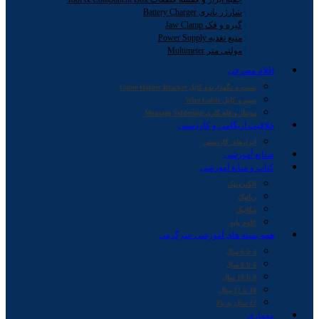
شارژر باتری Battery Charger
گیره و فک Jaw Clamp
منبع تغذیه Power Supply
مولتی متر Multimeter
اقلام مصرفی
بست و نگهدارنده کابل Cable Holder Bracket
سیم و کابل Wire Cable
مونتاژ و قلع کاری Montage Soldering
خلاقیت اریگامی و کاردستی
ابزارهای کاردستی
صنایع آموزشی
کتاب و منابع آموزشی
الکترونیک
رباتیک
مکانیک
علوم پایه
همه بسته های آموزشی-سرگرمی
4 تا 6 سال
6 تا 8 سال
8 تا 10 سال
10 تا 12 سال
12 سال به بالا
معماری