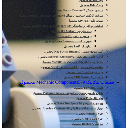
دیود Diode
6 محصول
رله Relay
5 محصول
سنسور حسگر Sensor Detector
47 محصول
سوکت کانکتور سرسیم ترمینال Sucket Connector Terminal
63 محصول
صفحه کلید Key Pad
7 محصول
قطعات نورانی و نمایشگر Light & Display Components
39 محصول
دات ماتریس Dot Matrix
1 محصول
دیود نورانی لامپ Led Lamp
22 محصول
سون سگمنت Seven Segment
4 محصول
نمایشگر Lcd
7 محصول
کلید سوئیچ شستی Key Switch Button
47 محصول
لوازم جانبی الکترونیک Electronic Accessory
27 محصول
ماژول های الکترونیک و رباتیک Modules
112 محصول
مقاومت ثابت و متغیر Var & Fix Resistor
63 محصول
هیت سینک Heat Sink
4 محصول
وریستور VDR Varistor
7 محصول
قطعات مکانیک Mechanic Components
579 محصول
انکدر Encoder
5 محصول
پلتفرم شاسی بدنه ربات Platform Chassis Body
41 محصول
پولی Pulley
16 محصول
پیچ مهره اسپیسر Screw Nut Spacer
70 محصول
تبدیل ها و اتصالات مکانیکی Junction Connector
29 محصول
چرخ Wheel
41 محصول
چرخ دنده Gear
14 محصول
ساچمه Ballbear
6 محصول