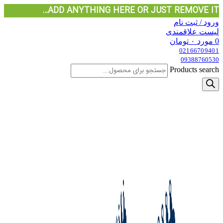
ADD ANYTHING HERE OR JUST REMOVE IT…
ورود / ثبت نام
لیست علاقمندی
0
مورد
۰
تومان
02166709401
09388760530
Products search