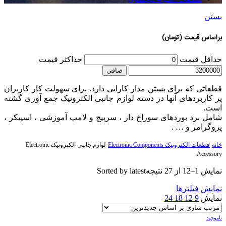
بستن
براساس قیمت (تومان)
حداقل قیمت
حداكثر قيمت
صافی
قطعاتی که برای بستن مدار کارایی دارد. برای سهولت کار کاربران
پر کاربردهای آنها در دسته‌ لوازم جانبی الکترونیک جمع آوری گشته
است.
شامل برد بوردهای سوراخ دار ، سرپیچ و لامپ آموزشی ، اسپیکر ،
پروگرامر و … .
خانه
قطعات الکترونیک Electronic Components
لوازم جانبی الکترونیک Electronic
Accessory
نمایش 1–12 از 27 نتیجه
Sorted by latest
نمایش فیلترها
نمایش
9
12
18
24
ناموجود