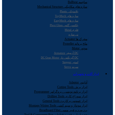
ساچمه Ballbear
سازه های مکانیکی Mechanical Structure
پلاستیکی Plastic
سازه های ToyMech
سازه های EasyMech
پلکسی گلس Plexi Glass
فلزی Metal
نی سازه
محرک ها Actuator
ملخ پروانه Propeller
موتور Motor
DC آرمیچر Armature
DC گیربکس دار DC Gear Motor
استپر Stepper
سروو Servo
ابزار آلات و تجهیزات
آداپتور Adaptor
ابزار برش Cutting Tools
ابزار برنامه نویسی ، پروگرامر Programmer
ابزار سوراخ کاری Drilling Tools
ابزار عمومی پرکاربرد General Tools
ابزار مونتاژ و سیم کشی Montage Wiring Tools
برد بورد و فیبر مسی Breadboard Fiber
جعبه ابزار و قفسه قطعات Tool & Component Box