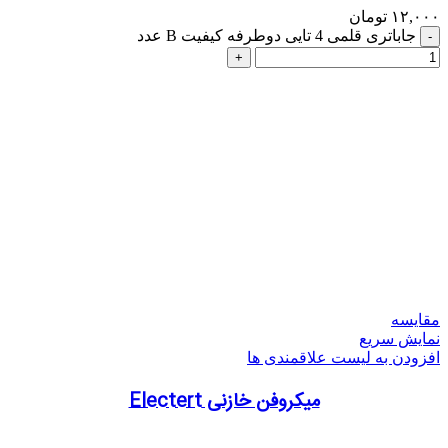
۱۲,۰۰۰
تومان
جاباتری قلمی 4 تایی دوطرفه کیفیت B عدد
مقایسه
نمایش سریع
افزودن به لیست علاقمندی ها
میکروفن خازنی Electert