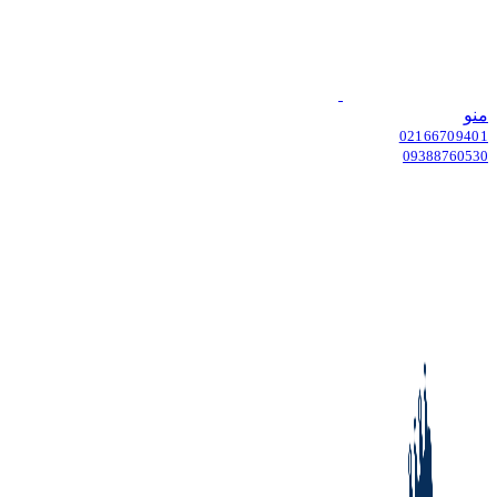
منو
02166709401
09388760530