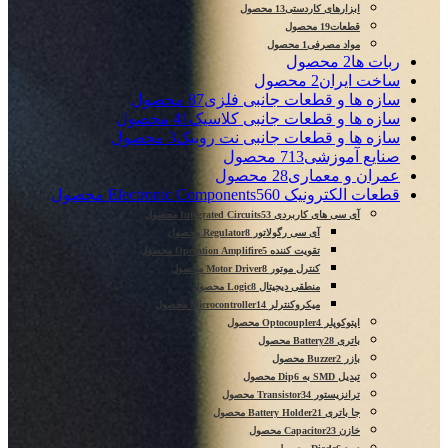
ابزارهای کاردستی
13 محصول
قطعات
19 محصول
مواد مصرفی
1 محصول
ربات ها
2 محصول
ساخت ایران
2 محصول
سازه ها و قطعات جانبی فلزی
87 محصول
سازه ها و قطعات جانبی کلاسیک
41 محصول
سازه ها و قطعات جانبی نت روبیک
3 محصول
صنایع آموزشی
713 محصول
عمران و معماری
28 محصول
قطعات الکترونیک Electronic Components
560 محصول
آی سی های کاربردی Integrated Circuits
53 محصول
آی سی رگولاتور Regulator
8 محصول
تقویت کننده Operation Amplifire
5 محصول
کنترل موتور Motor Driver
8 محصول
منطقی دیجیتال Logic
8 محصول
میکروکنترلر Microcontroller
14 محصول
اپتوکوپلر Optocoupler
4 محصول
باتری Battery
28 محصول
بازر Buzzer
2 محصول
تبدیل SMD به Dip
6 محصول
ترانزیستور Transistor
34 محصول
جا باتری Battery Holder
21 محصول
خازن Capacitor
23 محصول