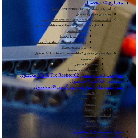
معماری
30 محصول
ابزارهای معماری Architectural Tools
1 محصول
بسته های معماری
3 محصول
قطعات معماری Architectural Components
26 محصول
سازه های معماری Architectural Parts
26 محصول
آجرها
24 محصول
اقلام تزئینی
1 محصول
تجهیزات هوشمندسازی ساختمان
0 محصول
در و پنجره
0 محصول
مواد مصرفی معماری Architectural Consumables
2 محصول
رنگ
0 محصول
فنداسیون
0 محصول
ملات ساختمانی
0 محصول
مقاومت ثابت و متغیر Var & Fix Resistor
62 محصول
مهندسی خلاقیت
8 محصول
همه بسته های آموزشی-سرگرمی
85 محصول
10 تا 12 سال
26 محصول
12 سال به بالا
16 محصول
4 تا 6 سال
13 محصول
6 تا 8 سال
24 محصول
8 تا 10 سال
33 محصول
خود آموز
15 محصول
مربی محور
7 محصول
بدون دسته‌بندی
0 محصول
شگفت انگیز
4 محصول