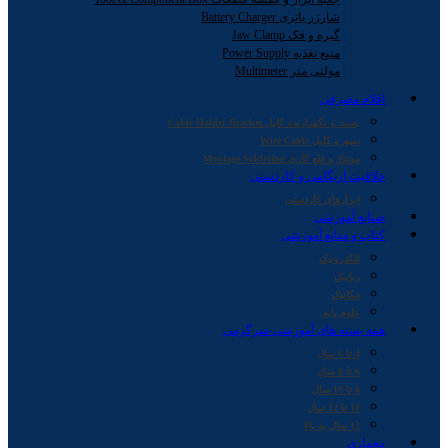
شارژر باتری Battery Charger
گیره و فک Jaw Clamp
منبع تغذیه Power Supply
مولتی متر Multimeter
اقلام مصرفی
بست و نگهدارنده کابل Cable Holder Bracket
سیم و کابل Wire Cable
مونتاژ و قلع کاری Montage Soldering
خلاقیت اریگامی و کاردستی
ابزارهای کاردستی
صنایع آموزشی
کتاب و منابع آموزشی
الکترونیک
رباتیک
مکانیک
علوم پایه
همه بسته های آموزشی-سرگرمی
4 تا 6 سال
6 تا 8 سال
8 تا 10 سال
10 تا 12 سال
12 سال به بالا
معماری