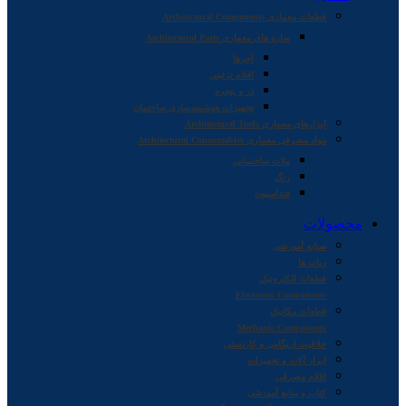
قطعات معماری Architectural Components
سازه های معماری Architectural Parts
آجرها
اقلام تزئینی
در و پنجره
تجهیزات هوشمندسازی ساختمان
ابزارهای معماری Architectural Tools
مواد مصرفی معماری Architectural Consumables
ملات ساختمانی
رنگ
فنداسیون
محصولات
صنایع آموزشی
ربات ها
قطعات الکترونیک
Electronic Components
قطعات مکانیک
Mechanic Components
خلاقیت اریگامی و کاردستی
ابزار آلات و تجهیزات
اقلام مصرفی
کتاب و منابع آموزشی