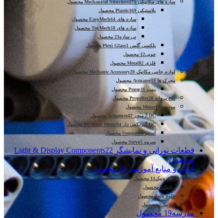
سازه های مکانیکی Mechanical Structure
275 محصول
پلاستیکی Plastic
169 محصول
سازه های EasyMech
64 محصول
سازه های ToyMech
18 محصول
نی سازه
23 محصول
پلکسی گلس Plexi Glass
1 محصول
چوبی
12 محصول
فلزی Metal
82 محصول
لوازم جانبی مکانیک Mechanic Accessory
20 محصول
محرک ها Actuator
18 محصول
پمپ Pomp
11 محصول
ملخ پروانه Propeller
20 محصول
موتور Motor
146 محصول
DC آرمیچر Armature
47 محصول
DC گیربکس دار DC Gear Motor
94 محصول
استپر Stepper
24 محصول
سروو Servo
5 محصول
قطعات نورانی و نمایشگر Light & Display Components
22
محصول
کتاب و منابع آموزشی
38 محصول
الکترونیک
11 محصول
رباتیک
3 محصول
علوم پایه
2 محصول
مکانیک
2 محصول
مدرسه
19 محصول