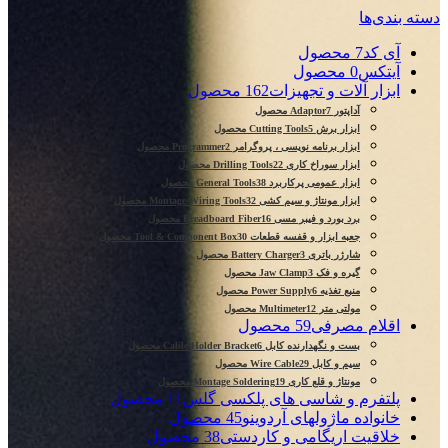
دسته بندی‌ها
آی کد
7 محصول
آیتکس
0 محصول
ابزار آلات و تجهیزات
162 محصول
آداپتور Adaptor
7 محصول
ابزار برش Cutting Tools
5 محصول
ابزار برنامه نویسی ، پروگرامر Programmer
2 محصول
ابزار سوراخ کاری Drilling Tools
22 محصول
ابزار عمومی پرکاربرد General Tools
38 محصول
ابزار مونتاژ و سیم کشی Montage Wiring Tools
32 محصول
برد بورد و فیبر مسی Breadboard Fiber
16 محصول
جعبه ابزار و قفسه قطعات Tool & Component Box
30 محصول
شارژر باتری Battery Charger
3 محصول
گیره و فک Jaw Clamp
3 محصول
منبع تغذیه Power Supply
6 محصول
مولتی متر Multimeter
12 محصول
اقلام مصرفی
59 محصول
بست و نگهدارنده کابل Cable Holder Bracket
6 محصول
سیم و کابل Wire Cable
29 محصول
مونتاژ و قلع کاری Montage Soldering
19 محصول
پلتفرم و شاسی های پلکسی گلس
11 محصول
خانواده ماژولهای آردوینو
45 محصول
خلاقیت اریگامی و کاردستی
38 محصول