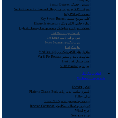
سنسور حسگر Sensor Detector
سوکت کانکتور سرسیم ترمینال Sucket Connector Terminal
صفحه کلید Key Pad
کلید سوئیچ شستی Key Switch Button
لوازم جانبی الکترونیک Electronic Accessory
قطعات نورانی و نمایشگر Light & Display Components
دات ماتریس Dot Matrix
دیود نورانی لامپ Led Lamp
سون سگمنت Seven Segment
نمایشگر Lcd
ماژول های الکترونیک و رباتیک Modules
مقاومت ثابت و متغیر Var & Fix Resistor
هیت سینک Heat Sink
وریستور VDR Varistor
قطعات مکانیک
Mechanic Components
انکدر Encoder
پلتفرم شاسی بدنه ربات Platform Chassis Body
پولی Pulley
پیچ مهره اسپیسر Screw Nut Spacer
تبدیل ها و اتصالات مکانیکی Junction Connector
چرخ Wheel
چرخ دنده Gear