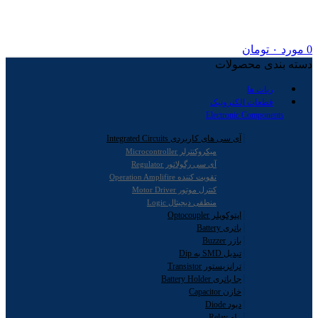
0
مورد
۰
تومان
دسته بندی محصولات
ربات ها
قطعات الکترونیک
Electronic Components
آی سی های کاربردی Integrated Circuits
میکروکنترلر Microcontroller
آی سی رگولاتور Regulator
تقویت کننده Operation Amplifire
کنترل موتور Motor Driver
منطقی دیجیتال Logic
اپتوکوپلر Optocoupler
باتری Battery
بازر Buzzer
تبدیل SMD به Dip
ترانزیستور Transistor
جا باتری Battery Holder
خازن Capacitor
دیود Diode
رله Relay