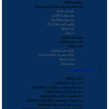
ساچمه Ballbear
سازه های مکانیکی Mechanical Structure
پلاستیکی Plastic
سازه های ToyMech
سازه های EasyMech
پلکسی گلس Plexi Glass
فلزی Metal
نی سازه
محرک ها Actuator
ملخ پروانه Propeller
موتور Motor
DC آرمیچر Armature
DC گیربکس دار DC Gear Motor
استپر Stepper
سروو Servo
ابزار آلات و تجهیزات
آداپتور Adaptor
ابزار برش Cutting Tools
ابزار برنامه نویسی ، پروگرامر Programmer
ابزار سوراخ کاری Drilling Tools
ابزار عمومی پرکاربرد General Tools
ابزار مونتاژ و سیم کشی Montage Wiring Tools
برد بورد و فیبر مسی Breadboard Fiber
جعبه ابزار و قفسه قطعات Tool & Component Box