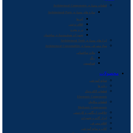
قطعات معماری Architectural Components
سازه های معماری Architectural Parts
آجرها
اقلام تزئینی
در و پنجره
تجهیزات هوشمندسازی ساختمان
ابزارهای معماری Architectural Tools
مواد مصرفی معماری Architectural Consumables
ملات ساختمانی
رنگ
فنداسیون
محصولات
صنایع آموزشی
ربات ها
قطعات الکترونیک
Electronic Components
قطعات مکانیک
Mechanic Components
خلاقیت اریگامی و کاردستی
ابزار آلات و تجهیزات
اقلام مصرفی
کتاب و منابع آموزشی