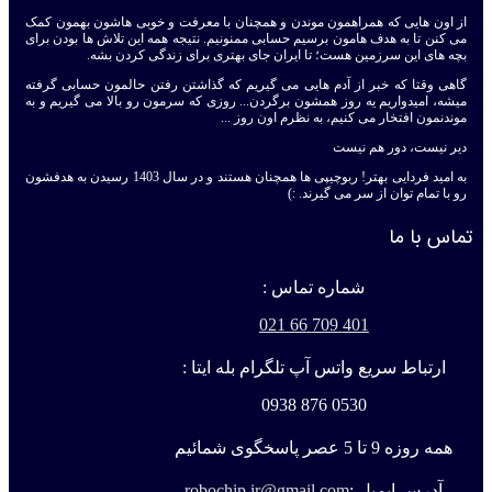
از اون هایی که همراهمون موندن و همچنان با معرفت و خوبی هاشون بهمون کمک
می کنن تا به هدف هامون برسیم حسابی ممنونیم. نتیجه همه این تلاش ها بودن برای
بچه های این سرزمین هست؛ تا ایران جای بهتری برای زندگی کردن بشه.
گاهی وقتا که خبر از آدم هایی می گیریم که گذاشتن رفتن حالمون حسابی گرفته
میشه، امیدواریم یه روز همشون برگردن... روزی که سرمون رو بالا می گیریم و به
موندنمون افتخار می کنیم، به نظرم اون روز ...
دیر نیست، دور هم نیست
به امید فردایی بهتر! ربوچیپی ها همچنان هستند و در سال 1403 رسیدن به هدفشون
رو با تمام توان از سر می گیرند. :)
تماس با ما
شماره تماس :
401 709 66 021
ارتباط سریع واتس آپ تلگرام بله ایتا :
0530 876 0938
همه روزه 9 تا 5 عصر پاسخگوی شمائیم
آدرس ایمیل :
robochip.ir@gmail.com