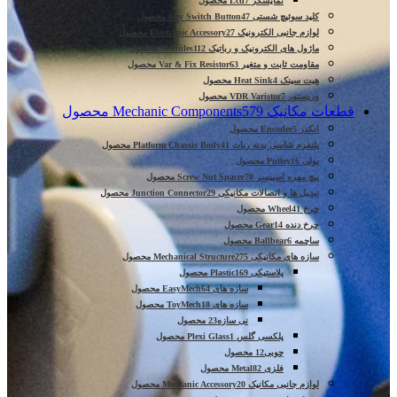
نمایشگر Lcd
7 محصول
کلید سوئیچ شستی Key Switch Button
47 محصول
لوازم جانبی الکترونیک Electronic Accessory
27 محصول
ماژول های الکترونیک و رباتیک Modules
112 محصول
مقاومت ثابت و متغیر Var & Fix Resistor
63 محصول
هیت سینک Heat Sink
4 محصول
وریستور VDR Varistor
7 محصول
قطعات مکانیک Mechanic Components
579 محصول
انکدر Encoder
5 محصول
پلتفرم شاسی بدنه ربات Platform Chassis Body
41 محصول
پولی Pulley
16 محصول
پیچ مهره اسپیسر Screw Nut Spacer
70 محصول
تبدیل ها و اتصالات مکانیکی Junction Connector
29 محصول
چرخ Wheel
41 محصول
چرخ دنده Gear
14 محصول
ساچمه Ballbear
6 محصول
سازه های مکانیکی Mechanical Structure
275 محصول
پلاستیکی Plastic
169 محصول
سازه های EasyMech
64 محصول
سازه های ToyMech
18 محصول
نی سازه
23 محصول
پلکسی گلس Plexi Glass
1 محصول
چوبی
12 محصول
فلزی Metal
82 محصول
لوازم جانبی مکانیک Mechanic Accessory
20 محصول