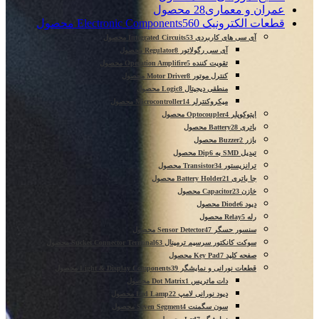
عمران و معماری
28 محصول
قطعات الکترونیک Electronic Components
560 محصول
آی سی های کاربردی Integrated Circuits
53 محصول
آی سی رگولاتور Regulator
8 محصول
تقویت کننده Operation Amplifire
5 محصول
کنترل موتور Motor Driver
8 محصول
منطقی دیجیتال Logic
8 محصول
میکروکنترلر Microcontroller
14 محصول
اپتوکوپلر Optocoupler
4 محصول
باتری Battery
28 محصول
بازر Buzzer
2 محصول
تبدیل SMD به Dip
6 محصول
ترانزیستور Transistor
34 محصول
جا باتری Battery Holder
21 محصول
خازن Capacitor
23 محصول
دیود Diode
6 محصول
رله Relay
5 محصول
سنسور حسگر Sensor Detector
47 محصول
سوکت کانکتور سرسیم ترمینال Sucket Connector Terminal
63 محصول
صفحه کلید Key Pad
7 محصول
قطعات نورانی و نمایشگر Light & Display Components
39 محصول
دات ماتریس Dot Matrix
1 محصول
دیود نورانی لامپ Led Lamp
22 محصول
سون سگمنت Seven Segment
4 محصول