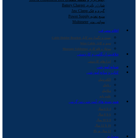
شارژر باتری Battery Charger
گیره و فک Jaw Clamp
منبع تغذیه Power Supply
مولتی متر Multimeter
اقلام مصرفی
بست و نگهدارنده کابل Cable Holder Bracket
سیم و کابل Wire Cable
مونتاژ و قلع کاری Montage Soldering
خلاقیت اریگامی و کاردستی
ابزارهای کاردستی
صنایع آموزشی
کتاب و منابع آموزشی
الکترونیک
رباتیک
مکانیک
علوم پایه
همه بسته های آموزشی-سرگرمی
4 تا 6 سال
6 تا 8 سال
8 تا 10 سال
10 تا 12 سال
12 سال به بالا
معماری