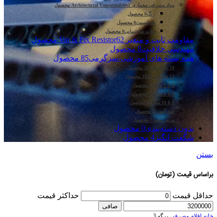
مواد مصرفی معماری Architectural Consumables
2 محصول
رنگ
0 محصول
فنداسیون
0 محصول
ملات ساختمانی
0 محصول
مقاومت ثابت و متغیر Var & Fix Resistor
62 محصول
مهندسی خلاقیت
8 محصول
همه بسته های آموزشی-سرگرمی
85 محصول
10 تا 12 سال
26 محصول
12 سال به بالا
16 محصول
4 تا 6 سال
13 محصول
6 تا 8 سال
24 محصول
8 تا 10 سال
33 محصول
خود آموز
15 محصول
مربی محور
7 محصول
بدون دسته‌بندی
0 محصول
شگفت انگیز
4 محصول
بستن
براساس قیمت (تومان)
حداقل قیمت
حداكثر قيمت
صافی
خانه
اقلام مصرفی
برگه 3