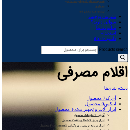
همه بسته های آموزشی-سرگرمی
معماری
لیست همه محصولات
نشریه ربوچیپ
سوالی دارید؟
تماس با ما
استخدام
دانلود iCode
Products search
اقلام مصرفی
دسته بندی‌ها
آی کد
7 محصول
آیتکس
0 محصول
ابزار آلات و تجهیزات
162 محصول
آداپتور Adaptor
7 محصول
ابزار برش Cutting Tools
5 محصول
ابزار برنامه نویسی ، پروگرامر Programmer
2 محصول