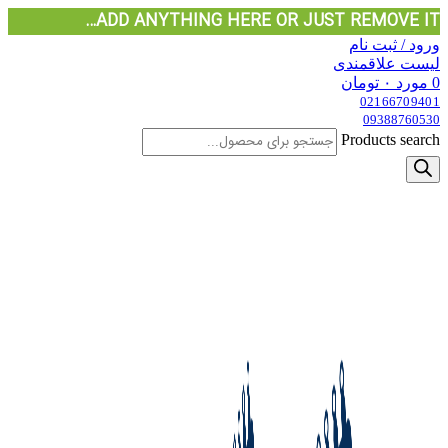
ADD ANYTHING HERE OR JUST REMOVE IT…
ورود / ثبت نام
لیست علاقمندی
0
مورد
۰
تومان
02166709401
09388760530
Products search