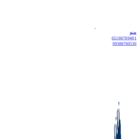
منو
02166709401
09388760530