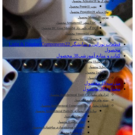
محرک ها Actuator
18 محصول
پمپ Pomp
11 محصول
ملخ پروانه Propeller
20 محصول
موتور Motor
146 محصول
DC آرمیچر Armature
47 محصول
DC گیربکس دار DC Gear Motor
94 محصول
استپر Stepper
24 محصول
سروو Servo
5 محصول
قطعات نورانی و نمایشگر Light & Display Components
22
محصول
کتاب و منابع آموزشی
38 محصول
الکترونیک
11 محصول
رباتیک
3 محصول
علوم پایه
2 محصول
مکانیک
2 محصول
مدرسه
19 محصول
معماری
30 محصول
ابزارهای معماری Architectural Tools
1 محصول
بسته های معماری
3 محصول
قطعات معماری Architectural Components
26 محصول
سازه های معماری Architectural Parts
26 محصول
آجرها
24 محصول
اقلام تزئینی
1 محصول
تجهیزات هوشمندسازی ساختمان
0 محصول
در و پنجره
0 محصول