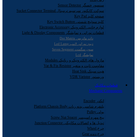
سنسور حسگر Sensor Detector
سوکت کانکتور سرسیم ترمینال Sucket Connector Terminal
صفحه کلید Key Pad
کلید سوئیچ شستی Key Switch Button
لوازم جانبی الکترونیک Electronic Accessory
قطعات نورانی و نمایشگر Light & Display Components
دات ماتریس Dot Matrix
دیود نورانی لامپ Led Lamp
سون سگمنت Seven Segment
نمایشگر Lcd
ماژول های الکترونیک و رباتیک Modules
مقاومت ثابت و متغیر Var & Fix Resistor
هیت سینک Heat Sink
وریستور VDR Varistor
قطعات مکانیک
Mechanic Components
انکدر Encoder
پلتفرم شاسی بدنه ربات Platform Chassis Body
پولی Pulley
پیچ مهره اسپیسر Screw Nut Spacer
تبدیل ها و اتصالات مکانیکی Junction Connector
چرخ Wheel
چرخ دنده Gear