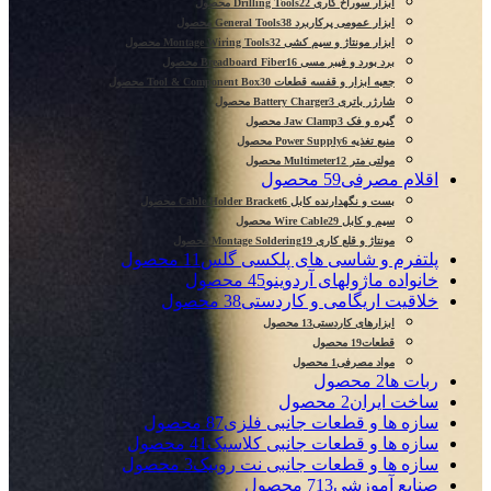
ابزار سوراخ کاری Drilling Tools
22 محصول
ابزار عمومی پرکاربرد General Tools
38 محصول
ابزار مونتاژ و سیم کشی Montage Wiring Tools
32 محصول
برد بورد و فیبر مسی Breadboard Fiber
16 محصول
جعبه ابزار و قفسه قطعات Tool & Component Box
30 محصول
شارژر باتری Battery Charger
3 محصول
گیره و فک Jaw Clamp
3 محصول
منبع تغذیه Power Supply
6 محصول
مولتی متر Multimeter
12 محصول
اقلام مصرفی
59 محصول
بست و نگهدارنده کابل Cable Holder Bracket
6 محصول
سیم و کابل Wire Cable
29 محصول
مونتاژ و قلع کاری Montage Soldering
19 محصول
پلتفرم و شاسی های پلکسی گلس
11 محصول
خانواده ماژولهای آردوینو
45 محصول
خلاقیت اریگامی و کاردستی
38 محصول
ابزارهای کاردستی
13 محصول
قطعات
19 محصول
مواد مصرفی
1 محصول
ربات ها
2 محصول
ساخت ایران
2 محصول
سازه ها و قطعات جانبی فلزی
87 محصول
سازه ها و قطعات جانبی کلاسیک
41 محصول
سازه ها و قطعات جانبی نت روبیک
3 محصول
صنایع آموزشی
713 محصول