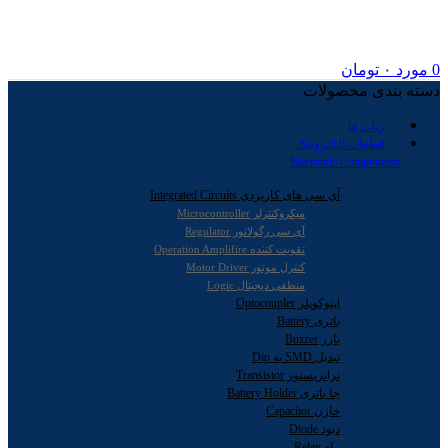
0
مورد
۰
تومان
دسته بندی محصولات
ربات ها
قطعات الکترونیک
Electronic Components
آی سی های کاربردی Integrated Circuits
میکروکنترلر Microcontroller
آی سی رگولاتور Regulator
تقویت کننده Operation Amplifire
کنترل موتور Motor Driver
منطقی دیجیتال Logic
اپتوکوپلر Optocoupler
باتری Battery
بازر Buzzer
تبدیل SMD به Dip
ترانزیستور Transistor
جا باتری Battery Holder
خازن Capacitor
دیود Diode
رله Relay