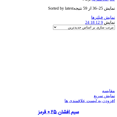
نمایش 25–36 از 59 نتیجه
Sorted by latest
نمایش فیلترها
نمایش
9
12
18
24
مقایسه
نمایش سریع
افزودن به لیست علاقمندی ها
سیم افشان 0.25 قرمز