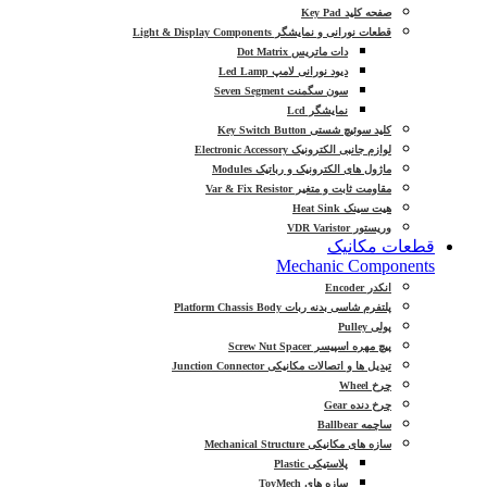
صفحه کلید Key Pad
قطعات نورانی و نمایشگر Light & Display Components
دات ماتریس Dot Matrix
دیود نورانی لامپ Led Lamp
سون سگمنت Seven Segment
نمایشگر Lcd
کلید سوئیچ شستی Key Switch Button
لوازم جانبی الکترونیک Electronic Accessory
ماژول های الکترونیک و رباتیک Modules
مقاومت ثابت و متغیر Var & Fix Resistor
هیت سینک Heat Sink
وریستور VDR Varistor
قطعات مکانیک
Mechanic Components
انکدر Encoder
پلتفرم شاسی بدنه ربات Platform Chassis Body
پولی Pulley
پیچ مهره اسپیسر Screw Nut Spacer
تبدیل ها و اتصالات مکانیکی Junction Connector
چرخ Wheel
چرخ دنده Gear
ساچمه Ballbear
سازه های مکانیکی Mechanical Structure
پلاستیکی Plastic
سازه های ToyMech