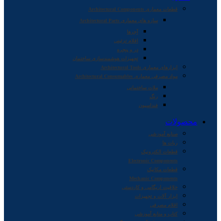
قطعات معماری Architectural Components
سازه های معماری Architectural Parts
آجرها
اقلام تزئینی
در و پنجره
تجهیزات هوشمندسازی ساختمان
ابزارهای معماری Architectural Tools
مواد مصرفی معماری Architectural Consumables
ملات ساختمانی
رنگ
فنداسیون
محصولات
صنایع آموزشی
ربات ها
قطعات الکترونیک
Electronic Components
قطعات مکانیک
Mechanic Components
خلاقیت اریگامی و کاردستی
ابزار آلات و تجهیزات
اقلام مصرفی
کتاب و منابع آموزشی