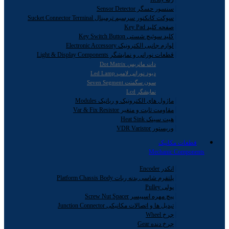
سنسور حسگر Sensor Detector
سوکت کانکتور سرسیم ترمینال Sucket Connector Terminal
صفحه کلید Key Pad
کلید سوئیچ شستی Key Switch Button
لوازم جانبی الکترونیک Electronic Accessory
قطعات نورانی و نمایشگر Light & Display Components
دات ماتریس Dot Matrix
دیود نورانی لامپ Led Lamp
سون سگمنت Seven Segment
نمایشگر Lcd
ماژول های الکترونیک و رباتیک Modules
مقاومت ثابت و متغیر Var & Fix Resistor
هیت سینک Heat Sink
وریستور VDR Varistor
قطعات مکانیک
Mechanic Components
انکدر Encoder
پلتفرم شاسی بدنه ربات Platform Chassis Body
پولی Pulley
پیچ مهره اسپیسر Screw Nut Spacer
تبدیل ها و اتصالات مکانیکی Junction Connector
چرخ Wheel
چرخ دنده Gear