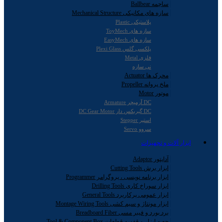
ساچمه Ballbear
سازه های مکانیکی Mechanical Structure
پلاستیکی Plastic
سازه های ToyMech
سازه های EasyMech
پلکسی گلس Plexi Glass
فلزی Metal
نی سازه
محرک ها Actuator
ملخ پروانه Propeller
موتور Motor
DC آرمیچر Armature
DC گیربکس دار DC Gear Motor
استپر Stepper
سروو Servo
ابزار آلات و تجهیزات
آداپتور Adaptor
ابزار برش Cutting Tools
ابزار برنامه نویسی ، پروگرامر Programmer
ابزار سوراخ کاری Drilling Tools
ابزار عمومی پرکاربرد General Tools
ابزار مونتاژ و سیم کشی Montage Wiring Tools
برد بورد و فیبر مسی Breadboard Fiber
جعبه ابزار و قفسه قطعات Tool & Component Box