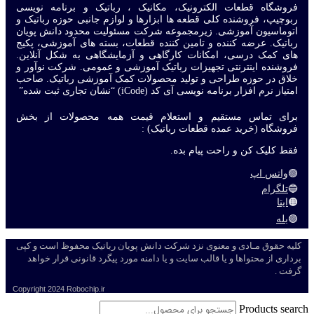
فروشگاه قطعات الکترونیک، مکانیک ، رباتیک و برنامه نویسی
ربوچیپ، فروشنده کلی قطعه ها ابزارها و لوازم جانبی حوزه رباتیک و
اتوماسیون آموزشی. زیرمجموعه شرکت مسئولیت محدود دانش پویان
رباتیک. عرضه کننده و تامین کننده قطعات، بسته های آموزشی، پکیج
های کمک درسی، امکانات کارگاهی و آزمایشگاهی به شکل آنلاین.
فروشنده اینترنتی تجهیزات رباتیک آموزشی و عمومی. شرکت نوآور و
خلاق در حوزه طراحی و تولید محصولات کمک آموزشی رباتیک. صاحب
امتیاز نرم افزار برنامه نویسی آی کد (iCode) “نشان تجاری ثبت شده”
برای تماس مستقیم و استعلام قیمت همه محصولات از بخش
فروشگاه (خرید عمده قطعات رباتیک) :
فقط کلیک کن و راحت پیام بده.
🟢
واتس اپ
🔵
تلگرام
🟠
ایتا
🟣
بله
کلیه حقوق مـادی و معنوی نزد شرکت دانش پویان رباتیک محفوظ است و کپی
برداری از محتواها و یا قالب سایت و یا دامنه مورد پیگرد قانونی قرار خواهد
گرفت .
Copyright
2024 Robochip.ir
Products search