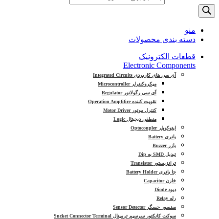
منو
دسته بندی محصولات
قطعات الکترونیک
Electronic Components
آی سی های کاربردی Integrated Circuits
میکروکنترلر Microcontroller
آی سی رگولاتور Regulator
تقویت کننده Operation Amplifire
کنترل موتور Motor Driver
منطقی دیجیتال Logic
اپتوکوپلر Optocoupler
باتری Battery
بازر Buzzer
تبدیل SMD به Dip
ترانزیستور Transistor
جا باتری Battery Holder
خازن Capacitor
دیود Diode
رله Relay
سنسور حسگر Sensor Detector
سوکت کانکتور سرسیم ترمینال Sucket Connector Terminal