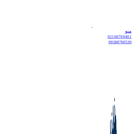
منو
02166709401
09388760530