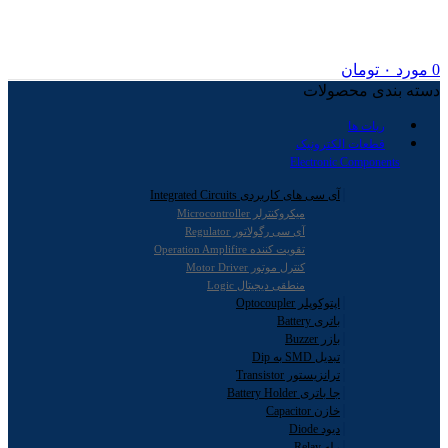
0
مورد
۰
تومان
دسته بندی محصولات
ربات ها
قطعات الکترونیک
Electronic Components
آی سی های کاربردی Integrated Circuits
میکروکنترلر Microcontroller
آی سی رگولاتور Regulator
تقویت کننده Operation Amplifire
کنترل موتور Motor Driver
منطقی دیجیتال Logic
اپتوکوپلر Optocoupler
باتری Battery
بازر Buzzer
تبدیل SMD به Dip
ترانزیستور Transistor
جا باتری Battery Holder
خازن Capacitor
دیود Diode
رله Relay