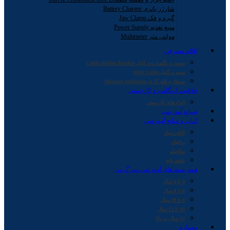
شارژر باتری Battery Charger
گیره و فک Jaw Clamp
منبع تغذیه Power Supply
مولتی متر Multimeter
اقلام مصرفی
بست و نگهدارنده کابل Cable Holder Bracket
سیم و کابل Wire Cable
مونتاژ و قلع کاری Montage Soldering
خلاقیت اریگامی و کاردستی
ابزارهای کاردستی
صنایع آموزشی
کتاب و منابع آموزشی
الکترونیک
رباتیک
مکانیک
علوم پایه
همه بسته های آموزشی-سرگرمی
4 تا 6 سال
6 تا 8 سال
8 تا 10 سال
10 تا 12 سال
12 سال به بالا
معماری