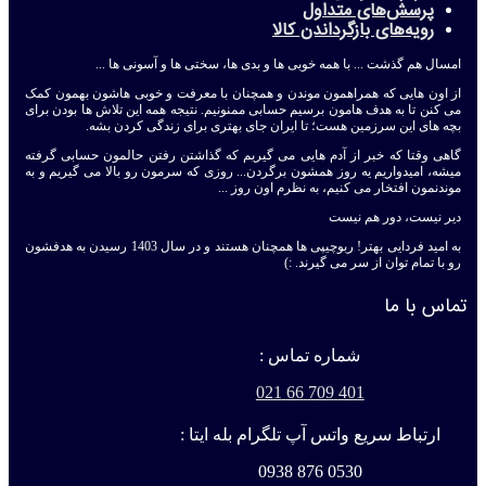
پرسش‌های متداول
رویه‌های بازگرداندن کالا
امسال هم گذشت ... با همه خوبی ها و بدی ها، سختی ها و آسونی ها ...
از اون هایی که همراهمون موندن و همچنان با معرفت و خوبی هاشون بهمون کمک
می کنن تا به هدف هامون برسیم حسابی ممنونیم. نتیجه همه این تلاش ها بودن برای
بچه های این سرزمین هست؛ تا ایران جای بهتری برای زندگی کردن بشه.
گاهی وقتا که خبر از آدم هایی می گیریم که گذاشتن رفتن حالمون حسابی گرفته
میشه، امیدواریم یه روز همشون برگردن... روزی که سرمون رو بالا می گیریم و به
موندنمون افتخار می کنیم، به نظرم اون روز ...
دیر نیست، دور هم نیست
به امید فردایی بهتر! ربوچیپی ها همچنان هستند و در سال 1403 رسیدن به هدفشون
رو با تمام توان از سر می گیرند. :)
تماس با ما
شماره تماس :
401 709 66 021
ارتباط سریع واتس آپ تلگرام بله ایتا :
0530 876 0938