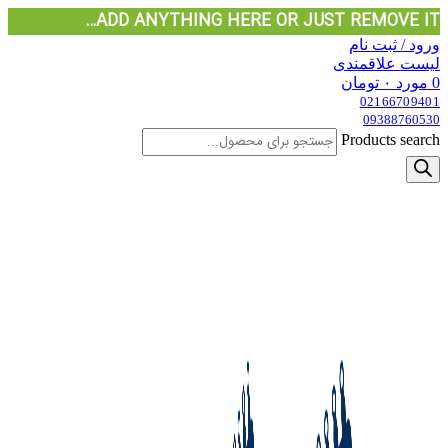
ADD ANYTHING HERE OR JUST REMOVE IT…
ورود / ثبت نام
لیست علاقمندی
0
مورد
۰
تومان
02166709401
09388760530
Products search