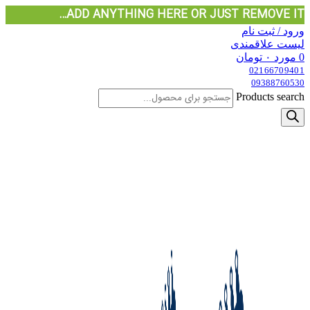
ADD ANYTHING HERE OR JUST REMOVE IT…
ورود / ثبت نام
لیست علاقمندی
0
مورد
۰
تومان
02166709401
09388760530
Products search