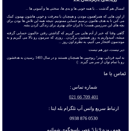
امسال هم گذشت ... با همه خوبی ها و بدی ها، سختی ها و آسونی ها ...
از اون هایی که همراهمون موندن و همچنان با معرفت و خوبی هاشون بهمون کمک
می کنن تا به هدف هامون برسیم حسابی ممنونیم. نتیجه همه این تلاش ها بودن برای
بچه های این سرزمین هست؛ تا ایران جای بهتری برای زندگی کردن بشه.
گاهی وقتا که خبر از آدم هایی می گیریم که گذاشتن رفتن حالمون حسابی گرفته
میشه، امیدواریم یه روز همشون برگردن... روزی که سرمون رو بالا می گیریم و به
موندنمون افتخار می کنیم، به نظرم اون روز ...
دیر نیست، دور هم نیست
به امید فردایی بهتر! ربوچیپی ها همچنان هستند و در سال 1403 رسیدن به هدفشون
رو با تمام توان از سر می گیرند. :)
تماس با ما
شماره تماس :
401 709 66 021
ارتباط سریع واتس آپ تلگرام بله ایتا :
0530 876 0938
همه روزه 9 تا 5 عصر پاسخگوی شمائیم