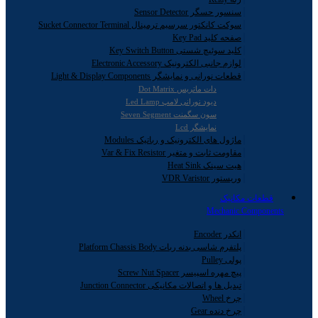
سنسور حسگر Sensor Detector
سوکت کانکتور سرسیم ترمینال Sucket Connector Terminal
صفحه کلید Key Pad
کلید سوئیچ شستی Key Switch Button
لوازم جانبی الکترونیک Electronic Accessory
قطعات نورانی و نمایشگر Light & Display Components
دات ماتریس Dot Matrix
دیود نورانی لامپ Led Lamp
سون سگمنت Seven Segment
نمایشگر Lcd
ماژول های الکترونیک و رباتیک Modules
مقاومت ثابت و متغیر Var & Fix Resistor
هیت سینک Heat Sink
وریستور VDR Varistor
قطعات مکانیک
Mechanic Components
انکدر Encoder
پلتفرم شاسی بدنه ربات Platform Chassis Body
پولی Pulley
پیچ مهره اسپیسر Screw Nut Spacer
تبدیل ها و اتصالات مکانیکی Junction Connector
چرخ Wheel
چرخ دنده Gear