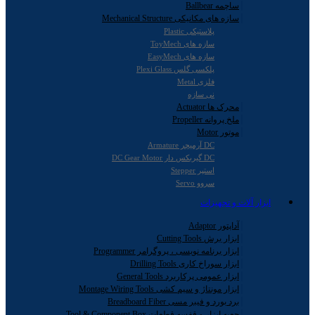
ساچمه Ballbear
سازه های مکانیکی Mechanical Structure
پلاستیکی Plastic
سازه های ToyMech
سازه های EasyMech
پلکسی گلس Plexi Glass
فلزی Metal
نی سازه
محرک ها Actuator
ملخ پروانه Propeller
موتور Motor
DC آرمیچر Armature
DC گیربکس دار DC Gear Motor
استپر Stepper
سروو Servo
ابزار آلات و تجهیزات
آداپتور Adaptor
ابزار برش Cutting Tools
ابزار برنامه نویسی ، پروگرامر Programmer
ابزار سوراخ کاری Drilling Tools
ابزار عمومی پرکاربرد General Tools
ابزار مونتاژ و سیم کشی Montage Wiring Tools
برد بورد و فیبر مسی Breadboard Fiber
جعبه ابزار و قفسه قطعات Tool & Component Box