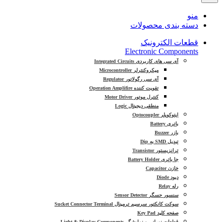
منو
دسته بندی محصولات
قطعات الکترونیک
Electronic Components
آی سی های کاربردی Integrated Circuits
میکروکنترلر Microcontroller
آی سی رگولاتور Regulator
تقویت کننده Operation Amplifire
کنترل موتور Motor Driver
منطقی دیجیتال Logic
اپتوکوپلر Optocoupler
باتری Battery
بازر Buzzer
تبدیل SMD به Dip
ترانزیستور Transistor
جا باتری Battery Holder
خازن Capacitor
دیود Diode
رله Relay
سنسور حسگر Sensor Detector
سوکت کانکتور سرسیم ترمینال Sucket Connector Terminal
صفحه کلید Key Pad
قطعات نورانی و نمایشگر Light & Display Components