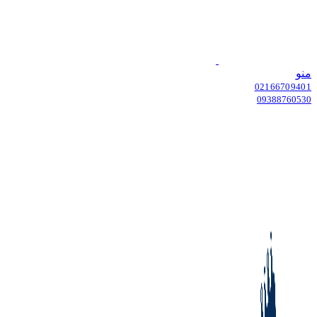
منو
02166709401
09388760530