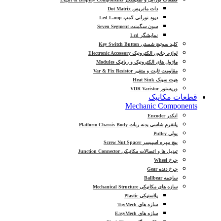
دات ماتریس Dot Matrix
دیود نورانی لامپ Led Lamp
سون سگمنت Seven Segment
نمایشگر Lcd
کلید سوئیچ شستی Key Switch Button
لوازم جانبی الکترونیک Electronic Accessory
ماژول های الکترونیک و رباتیک Modules
مقاومت ثابت و متغیر Var & Fix Resistor
هیت سینک Heat Sink
وریستور VDR Varistor
قطعات مکانیک
Mechanic Components
انکدر Encoder
پلتفرم شاسی بدنه ربات Platform Chassis Body
پولی Pulley
پیچ مهره اسپیسر Screw Nut Spacer
تبدیل ها و اتصالات مکانیکی Junction Connector
چرخ Wheel
چرخ دنده Gear
ساچمه Ballbear
سازه های مکانیکی Mechanical Structure
پلاستیکی Plastic
سازه های ToyMech
سازه های EasyMech