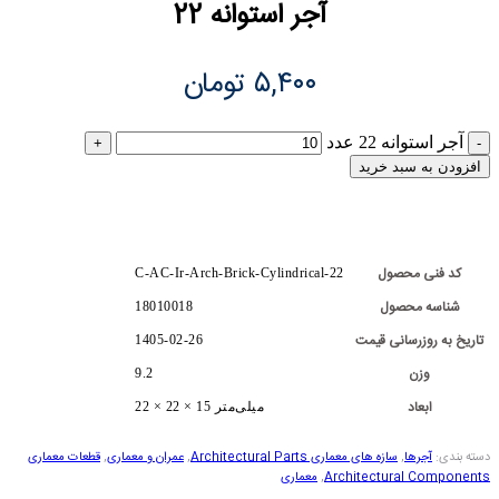
آجر استوانه 22
۵,۴۰۰
تومان
آجر استوانه 22 عدد
افزودن به سبد خرید
کد فنی محصول
C-AC-Ir-Arch-Brick-Cylindrical-22
شناسه محصول
18010018
تاریخ به روزرسانی قیمت
1405-02-26
وزن
9.2
ابعاد
22 × 22 × 15 میلی‌متر
دسته بندی:
آجرها
,
سازه های معماری Architectural Parts
,
عمران و معماری
,
قطعات معماری
Architectural Components
,
معماری