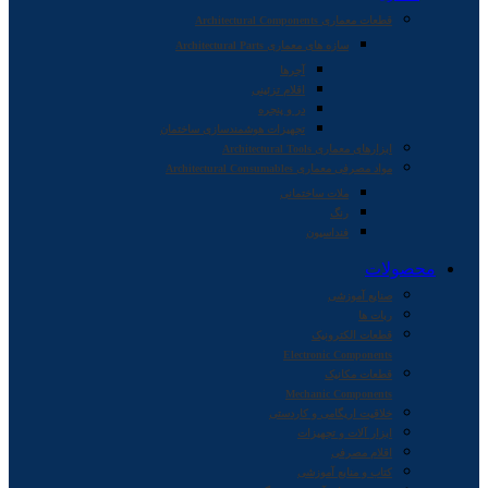
قطعات معماری Architectural Components
سازه های معماری Architectural Parts
آجرها
اقلام تزئینی
در و پنجره
تجهیزات هوشمندسازی ساختمان
ابزارهای معماری Architectural Tools
مواد مصرفی معماری Architectural Consumables
ملات ساختمانی
رنگ
فنداسیون
محصولات
صنایع آموزشی
ربات ها
قطعات الکترونیک
Electronic Components
قطعات مکانیک
Mechanic Components
خلاقیت اریگامی و کاردستی
ابزار آلات و تجهیزات
اقلام مصرفی
کتاب و منابع آموزشی