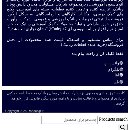
اتوماسیون آموزشی. زیرمجموعه شرکت مسئولیت محدود دانش پویان
رباتیک. عرضه کننده و تامین کننده قطعات، بسته های آموزشی، پکیج
های کمک درسی، امکانات کارگاهی و آزمایشگاهی به شکل آنلاین.
فروشنده اینترنتی تجهیزات رباتیک آموزشی و عمومی. شرکت نوآور و
خلاق در حوزه طراحی و تولید محصولات کمک آموزشی رباتیک. صاحب
امتیاز نرم افزار برنامه نویسی آی کد (iCode) “نشان تجاری ثبت شده”
برای تماس مستقیم و استعلام قیمت همه محصولات از بخش
فروشگاه (خرید عمده قطعات رباتیک) :
فقط کلیک کن و راحت پیام بده.
🟢
واتس اپ
🔵
تلگرام
🟠
ایتا
🟣
بله
کلیه حقوق مـادی و معنوی نزد شرکت دانش پویان رباتیک محفوظ است و کپی
برداری از محتواها و یا قالب سایت و یا دامنه مورد پیگرد قانونی قرار خواهد
گرفت .
Copyright
2024 Robochip.ir
Products search