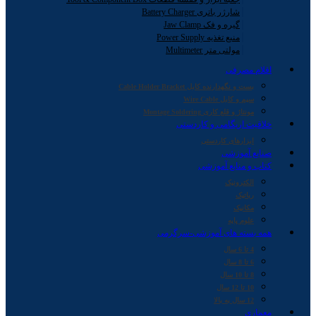
شارژر باتری Battery Charger
گیره و فک Jaw Clamp
منبع تغذیه Power Supply
مولتی متر Multimeter
اقلام مصرفی
بست و نگهدارنده کابل Cable Holder Bracket
سیم و کابل Wire Cable
مونتاژ و قلع کاری Montage Soldering
خلاقیت اریگامی و کاردستی
ابزارهای کاردستی
صنایع آموزشی
کتاب و منابع آموزشی
الکترونیک
رباتیک
مکانیک
علوم پایه
همه بسته های آموزشی-سرگرمی
4 تا 6 سال
6 تا 8 سال
8 تا 10 سال
10 تا 12 سال
12 سال به بالا
معماری