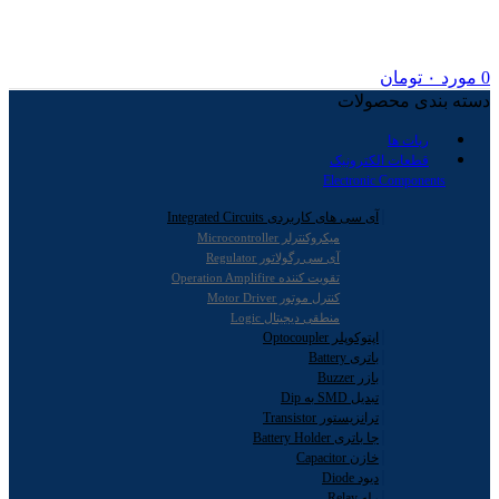
0
مورد
۰
تومان
دسته بندی محصولات
ربات ها
قطعات الکترونیک
Electronic Components
آی سی های کاربردی Integrated Circuits
میکروکنترلر Microcontroller
آی سی رگولاتور Regulator
تقویت کننده Operation Amplifire
کنترل موتور Motor Driver
منطقی دیجیتال Logic
اپتوکوپلر Optocoupler
باتری Battery
بازر Buzzer
تبدیل SMD به Dip
ترانزیستور Transistor
جا باتری Battery Holder
خازن Capacitor
دیود Diode
رله Relay