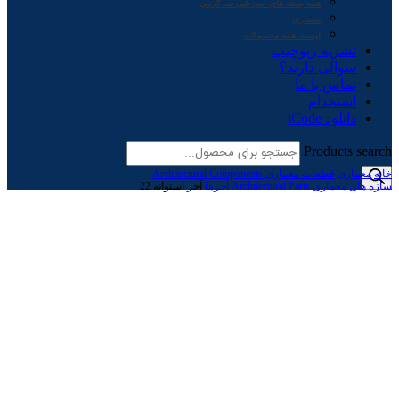
همه بسته های آموزشی-سرگرمی
معماری
لیست همه محصولات
نشریه ربوچیپ
سوالی دارید؟
تماس با ما
استخدام
دانلود iCode
Products search
خانه
معماری
قطعات معماری Architectural Components
سازه های معماری Architectural Parts
آجرها
آجر استوانه 22