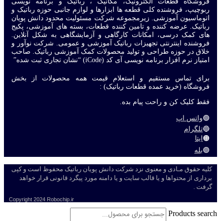
فروشگاه قطعات الکترونیک، مکانیک ، رباتیک و برنامه نویسی
ربوچیپ، فروشنده کلی قطعه ها ابزارها و لوازم جانبی حوزه رباتیک و
اتوماسیون آموزشی. زیرمجموعه شرکت مسئولیت محدود دانش پویان
رباتیک. عرضه کننده و تامین کننده قطعات، بسته های آموزشی، پکیج
های کمک درسی، امکانات کارگاهی و آزمایشگاهی به شکل آنلاین.
فروشنده اینترنتی تجهیزات رباتیک آموزشی و عمومی. شرکت نوآور و
خلاق در حوزه طراحی و تولید محصولات کمک آموزشی رباتیک. صاحب
امتیاز نرم افزار برنامه نویسی آی کد (iCode) “نشان تجاری ثبت شده”
برای تماس مستقیم و استعلام قیمت همه محصولات از بخش
فروشگاه (خرید عمده قطعات رباتیک) :
فقط کلیک کن و راحت پیام بده.
🟢
واتس اپ
🔵
تلگرام
🟠
ایتا
🟣
بله
کلیه حقوق مـادی و معنوی نزد شرکت دانش پویان رباتیک محفوظ است و کپی
برداری از محتواها و یا قالب سایت و یا دامنه مورد پیگرد قانونی قرار خواهد
گرفت .
Copyright
2024 Robochip.ir
Products search