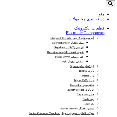
منو
دسته بندی محصولات
قطعات الکترونیک
Electronic Components
آی سی های کاربردی Integrated Circuits
میکروکنترلر Microcontroller
آی سی رگولاتور Regulator
تقویت کننده Operation Amplifire
کنترل موتور Motor Driver
منطقی دیجیتال Logic
اپتوکوپلر Optocoupler
باتری Battery
بازر Buzzer
تبدیل SMD به Dip
ترانزیستور Transistor
جا باتری Battery Holder
خازن Capacitor
دیود Diode
رله Relay
سنسور حسگر Sensor Detector
سوکت کانکتور سرسیم ترمینال Sucket Connector Terminal