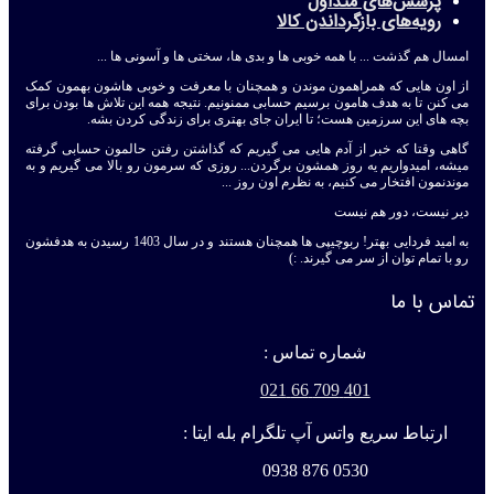
پرسش‌های متداول
رویه‌های بازگرداندن کالا
امسال هم گذشت ... با همه خوبی ها و بدی ها، سختی ها و آسونی ها ...
از اون هایی که همراهمون موندن و همچنان با معرفت و خوبی هاشون بهمون کمک
می کنن تا به هدف هامون برسیم حسابی ممنونیم. نتیجه همه این تلاش ها بودن برای
بچه های این سرزمین هست؛ تا ایران جای بهتری برای زندگی کردن بشه.
گاهی وقتا که خبر از آدم هایی می گیریم که گذاشتن رفتن حالمون حسابی گرفته
میشه، امیدواریم یه روز همشون برگردن... روزی که سرمون رو بالا می گیریم و به
موندنمون افتخار می کنیم، به نظرم اون روز ...
دیر نیست، دور هم نیست
به امید فردایی بهتر! ربوچیپی ها همچنان هستند و در سال 1403 رسیدن به هدفشون
رو با تمام توان از سر می گیرند. :)
تماس با ما
شماره تماس :
401 709 66 021
ارتباط سریع واتس آپ تلگرام بله ایتا :
0530 876 0938