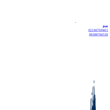
منو
02166709401
09388760530