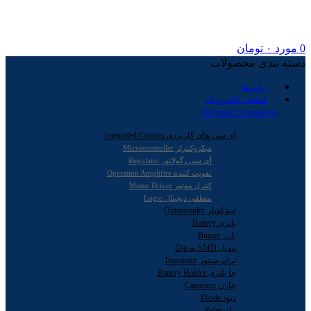
0
مورد
۰
تومان
دسته بندی محصولات
ربات ها
قطعات الکترونیک
Electronic Components
آی سی های کاربردی Integrated Circuits
میکروکنترلر Microcontroller
آی سی رگولاتور Regulator
تقویت کننده Operation Amplifire
کنترل موتور Motor Driver
منطقی دیجیتال Logic
اپتوکوپلر Optocoupler
باتری Battery
بازر Buzzer
تبدیل SMD به Dip
ترانزیستور Transistor
جا باتری Battery Holder
خازن Capacitor
دیود Diode
رله Relay