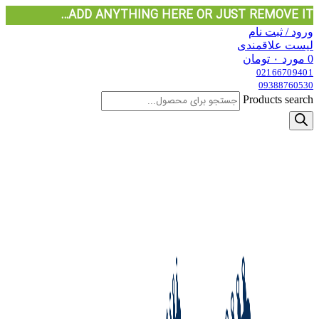
ADD ANYTHING HERE OR JUST REMOVE IT…
ورود / ثبت نام
لیست علاقمندی
0
مورد
۰
تومان
02166709401
09388760530
Products search