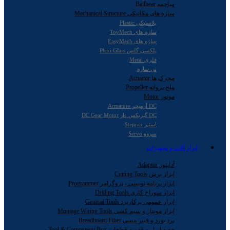
ساچمه Ballbear
سازه های مکانیکی Mechanical Structure
پلاستیکی Plastic
سازه های ToyMech
سازه های EasyMech
پلکسی گلس Plexi Glass
فلزی Metal
نی سازه
محرک ها Actuator
ملخ پروانه Propeller
موتور Motor
DC آرمیچر Armature
DC گیربکس دار DC Gear Motor
استپر Stepper
سروو Servo
ابزار آلات و تجهیزات
آداپتور Adaptor
ابزار برش Cutting Tools
ابزار برنامه نویسی ، پروگرامر Programmer
ابزار سوراخ کاری Drilling Tools
ابزار عمومی پرکاربرد General Tools
ابزار مونتاژ و سیم کشی Montage Wiring Tools
برد بورد و فیبر مسی Breadboard Fiber
جعبه ابزار و قفسه قطعات Tool & Component Box