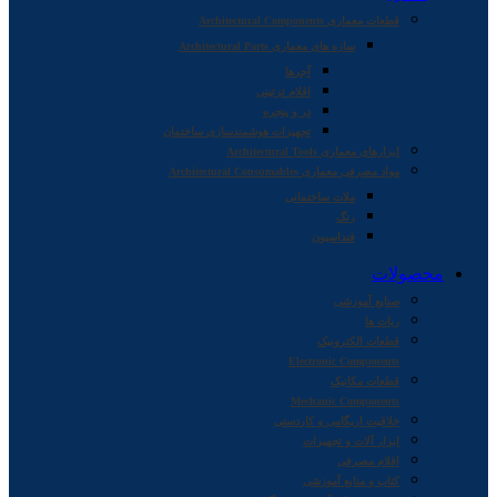
قطعات معماری Architectural Components
سازه های معماری Architectural Parts
آجرها
اقلام تزئینی
در و پنجره
تجهیزات هوشمندسازی ساختمان
ابزارهای معماری Architectural Tools
مواد مصرفی معماری Architectural Consumables
ملات ساختمانی
رنگ
فنداسیون
محصولات
صنایع آموزشی
ربات ها
قطعات الکترونیک
Electronic Components
قطعات مکانیک
Mechanic Components
خلاقیت اریگامی و کاردستی
ابزار آلات و تجهیزات
اقلام مصرفی
کتاب و منابع آموزشی