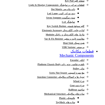
صفحه کلید Key Pad
قطعات نورانی و نمایشگر Light & Display Components
دات ماتریس Dot Matrix
دیود نورانی لامپ Led Lamp
سون سگمنت Seven Segment
نمایشگر Lcd
کلید سوئیچ شستی Key Switch Button
لوازم جانبی الکترونیک Electronic Accessory
ماژول های الکترونیک و رباتیک Modules
مقاومت ثابت و متغیر Var & Fix Resistor
هیت سینک Heat Sink
وریستور VDR Varistor
قطعات مکانیک
Mechanic Components
انکدر Encoder
پلتفرم شاسی بدنه ربات Platform Chassis Body
پولی Pulley
پیچ مهره اسپیسر Screw Nut Spacer
تبدیل ها و اتصالات مکانیکی Junction Connector
چرخ Wheel
چرخ دنده Gear
ساچمه Ballbear
سازه های مکانیکی Mechanical Structure
پلاستیکی Plastic
سازه های ToyMech