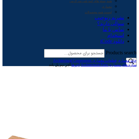
همه بسته های آموزشی-سرگرمی
معماری
لیست همه محصولات
نشریه ربوچیپ
سوالی دارید؟
تماس با ما
استخدام
دانلود iCode
Products search
خانه
معماری
قطعات معماری Architectural Components
سازه های معماری Architectural Parts
آجرها
آجر نیم پل بلند