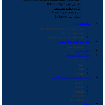
شارژر باتری Battery Charger
گیره و فک Jaw Clamp
منبع تغذیه Power Supply
مولتی متر Multimeter
اقلام مصرفی
بست و نگهدارنده کابل Cable Holder Bracket
سیم و کابل Wire Cable
مونتاژ و قلع کاری Montage Soldering
خلاقیت اریگامی و کاردستی
ابزارهای کاردستی
صنایع آموزشی
کتاب و منابع آموزشی
الکترونیک
رباتیک
مکانیک
علوم پایه
همه بسته های آموزشی-سرگرمی
4 تا 6 سال
6 تا 8 سال
8 تا 10 سال
10 تا 12 سال
12 سال به بالا
معماری