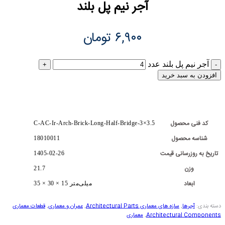
آجر نیم پل بلند
۶,۹۰۰
تومان
آجر نیم پل بلند عدد
افزودن به سبد خرید
کد فنی محصول
C-AC-Ir-Arch-Brick-Long-Half-Bridge-3×3.5
شناسه محصول
18010011
تاریخ به روزرسانی قیمت
1405-02-26
وزن
21.7
ابعاد
35 × 30 × 15 میلی‌متر
دسته بندی:
آجرها
,
سازه های معماری Architectural Parts
,
عمران و معماری
,
قطعات معماری
Architectural Components
,
معماری