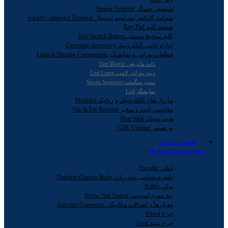
سنسور حسگر Sensor Detector
سوکت کانکتور سرسیم ترمینال Sucket Connector Terminal
صفحه کلید Key Pad
کلید سوئیچ شستی Key Switch Button
لوازم جانبی الکترونیک Electronic Accessory
قطعات نورانی و نمایشگر Light & Display Components
دات ماتریس Dot Matrix
دیود نورانی لامپ Led Lamp
سون سگمنت Seven Segment
نمایشگر Lcd
ماژول های الکترونیک و رباتیک Modules
مقاومت ثابت و متغیر Var & Fix Resistor
هیت سینک Heat Sink
وریستور VDR Varistor
قطعات مکانیک
Mechanic Components
انکدر Encoder
پلتفرم شاسی بدنه ربات Platform Chassis Body
پولی Pulley
پیچ مهره اسپیسر Screw Nut Spacer
تبدیل ها و اتصالات مکانیکی Junction Connector
چرخ Wheel
چرخ دنده Gear