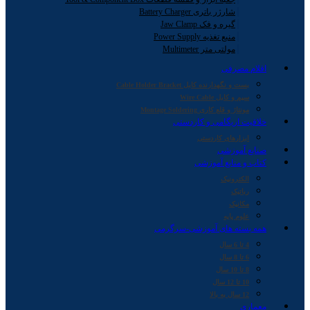
شارژر باتری Battery Charger
گیره و فک Jaw Clamp
منبع تغذیه Power Supply
مولتی متر Multimeter
اقلام مصرفی
بست و نگهدارنده کابل Cable Holder Bracket
سیم و کابل Wire Cable
مونتاژ و قلع کاری Montage Soldering
خلاقیت اریگامی و کاردستی
ابزارهای کاردستی
صنایع آموزشی
کتاب و منابع آموزشی
الکترونیک
رباتیک
مکانیک
علوم پایه
همه بسته های آموزشی-سرگرمی
4 تا 6 سال
6 تا 8 سال
8 تا 10 سال
10 تا 12 سال
12 سال به بالا
معماری