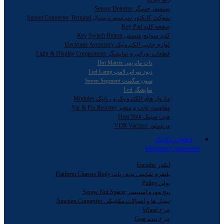
سنسور حسگر Sensor Detector
سوکت کانکتور سرسیم ترمینال Sucket Connector Terminal
صفحه کلید Key Pad
کلید سوئیچ شستی Key Switch Button
لوازم جانبی الکترونیک Electronic Accessory
قطعات نورانی و نمایشگر Light & Display Components
دات ماتریس Dot Matrix
دیود نورانی لامپ Led Lamp
سون سگمنت Seven Segment
نمایشگر Lcd
ماژول های الکترونیک و رباتیک Modules
مقاومت ثابت و متغیر Var & Fix Resistor
هیت سینک Heat Sink
وریستور VDR Varistor
قطعات مکانیک
Mechanic Components
انکدر Encoder
پلتفرم شاسی بدنه ربات Platform Chassis Body
پولی Pulley
پیچ مهره اسپیسر Screw Nut Spacer
تبدیل ها و اتصالات مکانیکی Junction Connector
چرخ Wheel
چرخ دنده Gear