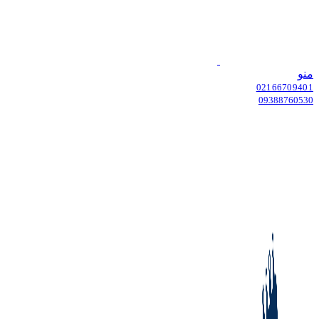
منو
02166709401
09388760530