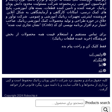
اتوماسیون آموزشی. زیرمجموعه شرکت مسئولیت محدود دانش پویان
رباتیک. عرضه کننده و تامین کننده قطعات، بسته های آموزشی، پکیج
های کمک درسی، امکانات کارگاهی و آزمایشگاهی به شکل آنلاین.
فروشنده اینترنتی تجهیزات رباتیک آموزشی و عمومی. شرکت نوآور و
خلاق در حوزه طراحی و تولید محصولات کمک آموزشی رباتیک. صاحب
امتیاز نرم افزار برنامه نویسی آی کد (iCode) “نشان تجاری ثبت شده”
برای تماس مستقیم و استعلام قیمت همه محصولات از بخش
فروشگاه (خرید عمده قطعات رباتیک) :
فقط کلیک کن و راحت پیام بده.
🟢
واتس اپ
🔵
تلگرام
🟠
ایتا
🟣
بله
کلیه حقوق مـادی و معنوی نزد شرکت دانش پویان رباتیک محفوظ است و کپی
برداری از محتواها و یا قالب سایت و یا دامنه مورد پیگرد قانونی قرار خواهد
گرفت .
Copyright
2024 Robochip.ir
Products search