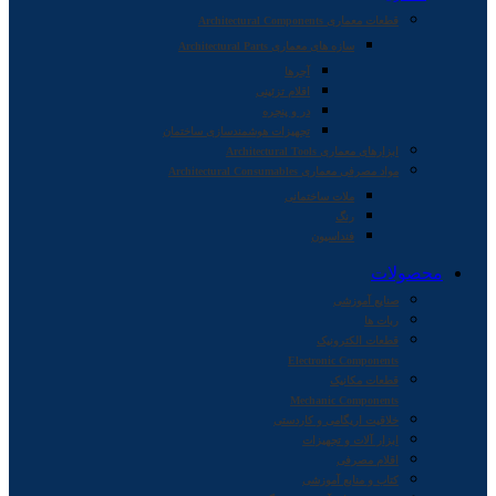
قطعات معماری Architectural Components
سازه های معماری Architectural Parts
آجرها
اقلام تزئینی
در و پنجره
تجهیزات هوشمندسازی ساختمان
ابزارهای معماری Architectural Tools
مواد مصرفی معماری Architectural Consumables
ملات ساختمانی
رنگ
فنداسیون
محصولات
صنایع آموزشی
ربات ها
قطعات الکترونیک
Electronic Components
قطعات مکانیک
Mechanic Components
خلاقیت اریگامی و کاردستی
ابزار آلات و تجهیزات
اقلام مصرفی
کتاب و منابع آموزشی