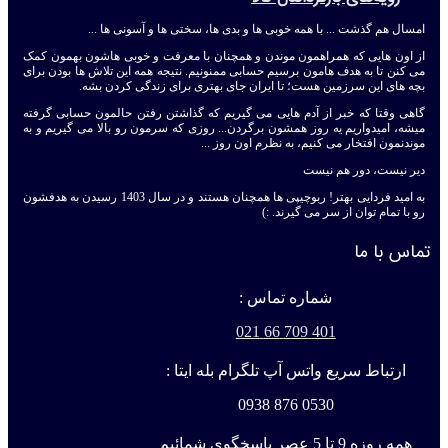
امسال هم گذشت ... با همه خوبی ها و بدی ها، سختی ها و آسونی ها ...
از اون هایی که همراهمون موندن و همچنان با معرفت و خوبی هاشون بهمون کمک
می کنن تا به هدف هامون برسیم حسابی ممنونیم. نتیجه همه این تلاش ها بودن برای
بچه های این سرزمین هست؛ تا ایران جای بهتری برای زندگی کردن بشه.
گاهی وقتا که خبر از آدم هایی می گیریم که گذاشتن رفتن حالمون حسابی گرفته
میشه، امیدواریم یه روز همشون برگردن... روزی که سرمون رو بالا می گیریم و به
موندنمون افتخار می کنیم، به نظرم اون روز ...
دیر نیست، دور هم نیست
به امید فردایی بهتر! ربوچیپی ها همچنان هستند و در سال 1403 رسیدن به هدفشون
رو با تمام توان از سر می گیرند. :)
تماس با ما
شماره تماس :
401 709 66 021
ارتباط سریع واتس آپ تلگرام بله ایتا :
0530 876 0938
همه روزه 9 تا 5 عصر پاسخگوی شمائیم