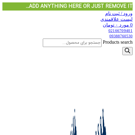
ADD ANYTHING HERE OR JUST REMOVE IT…
ورود / ثبت نام
لیست علاقمندی
0
مورد
۰
تومان
02166709401
09388760530
Products search