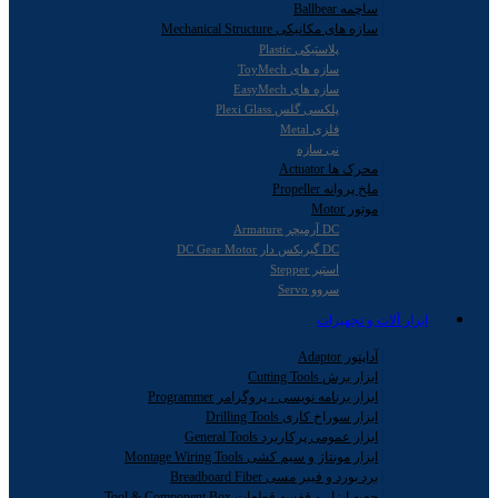
ساچمه Ballbear
سازه های مکانیکی Mechanical Structure
پلاستیکی Plastic
سازه های ToyMech
سازه های EasyMech
پلکسی گلس Plexi Glass
فلزی Metal
نی سازه
محرک ها Actuator
ملخ پروانه Propeller
موتور Motor
DC آرمیچر Armature
DC گیربکس دار DC Gear Motor
استپر Stepper
سروو Servo
ابزار آلات و تجهیزات
آداپتور Adaptor
ابزار برش Cutting Tools
ابزار برنامه نویسی ، پروگرامر Programmer
ابزار سوراخ کاری Drilling Tools
ابزار عمومی پرکاربرد General Tools
ابزار مونتاژ و سیم کشی Montage Wiring Tools
برد بورد و فیبر مسی Breadboard Fiber
جعبه ابزار و قفسه قطعات Tool & Component Box