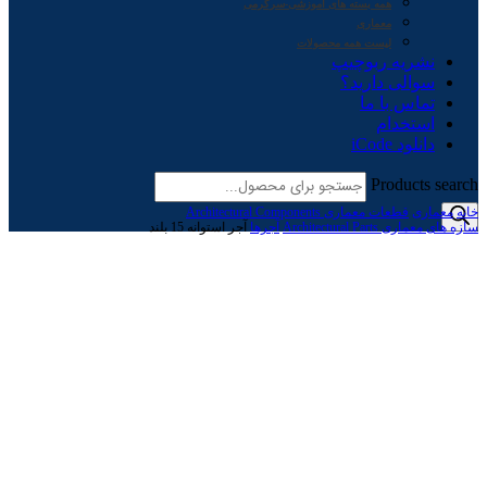
همه بسته های آموزشی-سرگرمی
معماری
لیست همه محصولات
نشریه ربوچیپ
سوالی دارید؟
تماس با ما
استخدام
دانلود iCode
Products search
خانه
معماری
قطعات معماری Architectural Components
سازه های معماری Architectural Parts
آجرها
آجر استوانه 15 بلند