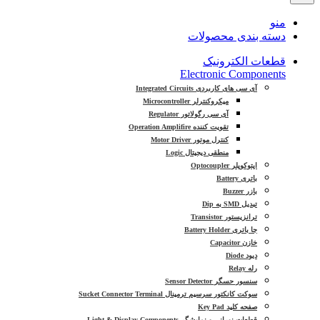
منو
دسته بندی محصولات
قطعات الکترونیک
Electronic Components
آی سی های کاربردی Integrated Circuits
میکروکنترلر Microcontroller
آی سی رگولاتور Regulator
تقویت کننده Operation Amplifire
کنترل موتور Motor Driver
منطقی دیجیتال Logic
اپتوکوپلر Optocoupler
باتری Battery
بازر Buzzer
تبدیل SMD به Dip
ترانزیستور Transistor
جا باتری Battery Holder
خازن Capacitor
دیود Diode
رله Relay
سنسور حسگر Sensor Detector
سوکت کانکتور سرسیم ترمینال Sucket Connector Terminal
صفحه کلید Key Pad
قطعات نورانی و نمایشگر Light & Display Components