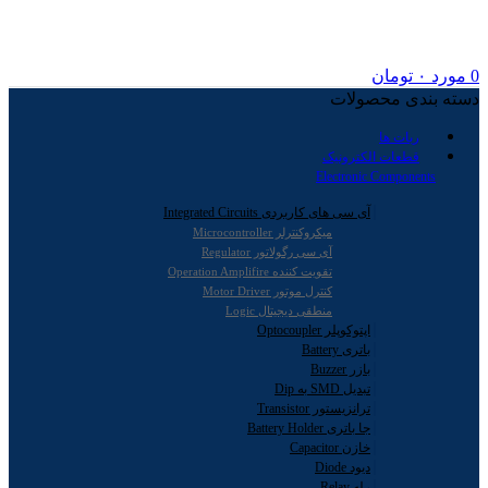
0
مورد
۰
تومان
دسته بندی محصولات
ربات ها
قطعات الکترونیک
Electronic Components
آی سی های کاربردی Integrated Circuits
میکروکنترلر Microcontroller
آی سی رگولاتور Regulator
تقویت کننده Operation Amplifire
کنترل موتور Motor Driver
منطقی دیجیتال Logic
اپتوکوپلر Optocoupler
باتری Battery
بازر Buzzer
تبدیل SMD به Dip
ترانزیستور Transistor
جا باتری Battery Holder
خازن Capacitor
دیود Diode
رله Relay