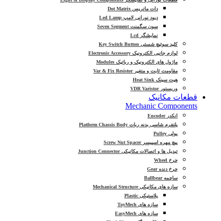
دات ماتریس Dot Matrix
دیود نورانی لامپ Led Lamp
سون سگمنت Seven Segment
نمایشگر Lcd
کلید سوئیچ شستی Key Switch Button
لوازم جانبی الکترونیک Electronic Accessory
ماژول های الکترونیک و رباتیک Modules
مقاومت ثابت و متغیر Var & Fix Resistor
هیت سینک Heat Sink
وریستور VDR Varistor
قطعات مکانیک
Mechanic Components
انکدر Encoder
پلتفرم شاسی بدنه ربات Platform Chassis Body
پولی Pulley
پیچ مهره اسپیسر Screw Nut Spacer
تبدیل ها و اتصالات مکانیکی Junction Connector
چرخ Wheel
چرخ دنده Gear
ساچمه Ballbear
سازه های مکانیکی Mechanical Structure
پلاستیکی Plastic
سازه های ToyMech
سازه های EasyMech