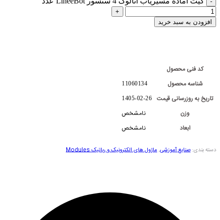
کیت آماده مسیریاب آنالوگ 4 سنسور LineeBot عدد
افزودن به سبد خرید
کد فنی محصول
شناسه محصول
11060134
تاریخ به روزرسانی قیمت
1405-02-26
وزن
نامشخص
ابعاد
نامشخص
دسته بندی:
صنایع آموزشی
,
ماژول های الکترونیک و رباتیک Modules