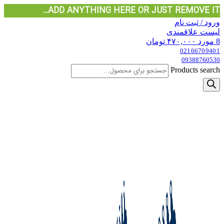
ADD ANYTHING HERE OR JUST REMOVE IT…
ورود / ثبت نام
لیست علاقمندی
8
مورد
۴۷۰,۰۰۰
تومان
02166709401
09388760530
Products search