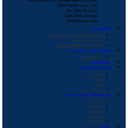
شارژر باتری Battery Charger
گیره و فک Jaw Clamp
منبع تغذیه Power Supply
مولتی متر Multimeter
اقلام مصرفی
بست و نگهدارنده کابل Cable Holder Bracket
سیم و کابل Wire Cable
مونتاژ و قلع کاری Montage Soldering
خلاقیت اریگامی و کاردستی
ابزارهای کاردستی
صنایع آموزشی
کتاب و منابع آموزشی
الکترونیک
رباتیک
مکانیک
علوم پایه
همه بسته های آموزشی-سرگرمی
4 تا 6 سال
6 تا 8 سال
8 تا 10 سال
10 تا 12 سال
12 سال به بالا
معماری