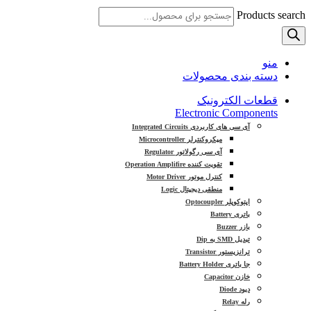
Products search
منو
دسته بندی محصولات
قطعات الکترونیک
Electronic Components
آی سی های کاربردی Integrated Circuits
میکروکنترلر Microcontroller
آی سی رگولاتور Regulator
تقویت کننده Operation Amplifire
کنترل موتور Motor Driver
منطقی دیجیتال Logic
اپتوکوپلر Optocoupler
باتری Battery
بازر Buzzer
تبدیل SMD به Dip
ترانزیستور Transistor
جا باتری Battery Holder
خازن Capacitor
دیود Diode
رله Relay