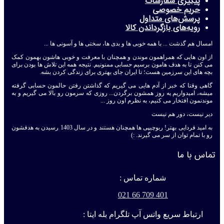
پیگیری سفارشات
حریم خصوصی
پرسش‌های متداول
رویه‌های بازگرداندن کالا
امسال هم گذشت ... با همه خوبی ها و بدی ها، سختی ها و آسونی ها ...
از اون هایی که همراهمون موندن و همچنان با معرفت و خوبی هاشون بهمون کمک
می کنن تا به هدف هامون برسیم حسابی ممنونیم. نتیجه همه این تلاش ها بودن برای
بچه های این سرزمین هست؛ تا ایران جای بهتری برای زندگی کردن بشه.
گاهی وقتا که خبر از آدم هایی می گیریم که گذاشتن رفتن حالمون حسابی گرفته
میشه، امیدواریم یه روز همشون برگردن... روزی که سرمون رو بالا می گیریم و به
موندنمون افتخار می کنیم، به نظرم اون روز ...
دیر نیست، دور هم نیست
به امید فردایی بهتر! ربوچیپی ها همچنان هستند و در سال 1403 رسیدن به هدفشون
رو با تمام توان از سر می گیرند. :)
تماس با ما
شماره تماس :
401 709 66 021
ارتباط سریع واتس آپ تلگرام بله ایتا :