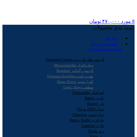
8
مورد
۴۷۰,۰۰۰
تومان
دسته بندی محصولات
ربات ها
قطعات الکترونیک
Electronic Components
آی سی های کاربردی Integrated Circuits
میکروکنترلر Microcontroller
آی سی رگولاتور Regulator
تقویت کننده Operation Amplifire
کنترل موتور Motor Driver
منطقی دیجیتال Logic
اپتوکوپلر Optocoupler
باتری Battery
بازر Buzzer
تبدیل SMD به Dip
ترانزیستور Transistor
جا باتری Battery Holder
خازن Capacitor
دیود Diode
رله Relay