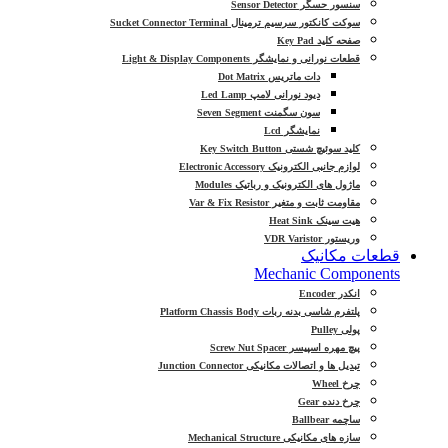
سنسور حسگر Sensor Detector
سوکت کانکتور سرسیم ترمینال Sucket Connector Terminal
صفحه کلید Key Pad
قطعات نورانی و نمایشگر Light & Display Components
دات ماتریس Dot Matrix
دیود نورانی لامپ Led Lamp
سون سگمنت Seven Segment
نمایشگر Lcd
کلید سوئیچ شستی Key Switch Button
لوازم جانبی الکترونیک Electronic Accessory
ماژول های الکترونیک و رباتیک Modules
مقاومت ثابت و متغیر Var & Fix Resistor
هیت سینک Heat Sink
وریستور VDR Varistor
قطعات مکانیک
Mechanic Components
انکدر Encoder
پلتفرم شاسی بدنه ربات Platform Chassis Body
پولی Pulley
پیچ مهره اسپیسر Screw Nut Spacer
تبدیل ها و اتصالات مکانیکی Junction Connector
چرخ Wheel
چرخ دنده Gear
ساچمه Ballbear
سازه های مکانیکی Mechanical Structure