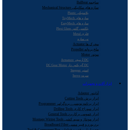
ساچمه Ballbear
سازه های مکانیکی Mechanical Structure
پلاستیکی Plastic
سازه های ToyMech
سازه های EasyMech
پلکسی گلس Plexi Glass
فلزی Metal
نی سازه
محرک ها Actuator
ملخ پروانه Propeller
موتور Motor
DC آرمیچر Armature
DC گیربکس دار DC Gear Motor
استپر Stepper
سروو Servo
ابزار آلات و تجهیزات
آداپتور Adaptor
ابزار برش Cutting Tools
ابزار برنامه نویسی ، پروگرامر Programmer
ابزار سوراخ کاری Drilling Tools
ابزار عمومی پرکاربرد General Tools
ابزار مونتاژ و سیم کشی Montage Wiring Tools
برد بورد و فیبر مسی Breadboard Fiber
جعبه ابزار و قفسه قطعات Tool & Component Box