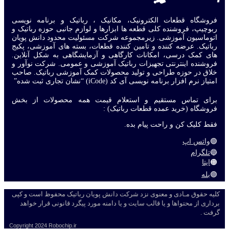
فروشگاه قطعات الکترونیک، مکانیک ، رباتیک و برنامه نویسی
ربوچیپ، فروشنده کلی قطعه ها ابزارها و لوازم جانبی حوزه رباتیک و
اتوماسیون آموزشی. زیرمجموعه شرکت مسئولیت محدود دانش پویان
رباتیک. عرضه کننده و تامین کننده قطعات، بسته های آموزشی، پکیج
های کمک درسی، امکانات کارگاهی و آزمایشگاهی به شکل آنلاین.
فروشنده اینترنتی تجهیزات رباتیک آموزشی و عمومی. شرکت نوآور و
خلاق در حوزه طراحی و تولید محصولات کمک آموزشی رباتیک. صاحب
امتیاز نرم افزار برنامه نویسی آی کد (iCode) “نشان تجاری ثبت شده”
برای تماس مستقیم و استعلام قیمت همه محصولات از بخش
فروشگاه (خرید عمده قطعات رباتیک) :
فقط کلیک کن و راحت پیام بده.
🟢
واتس اپ
🔵
تلگرام
🟠
ایتا
🟣
بله
کلیه حقوق مـادی و معنوی نزد شرکت دانش پویان رباتیک محفوظ است و کپی
برداری از محتواها و یا قالب سایت و یا دامنه مورد پیگرد قانونی قرار خواهد
گرفت .
Copyright
2024 Robochip.ir