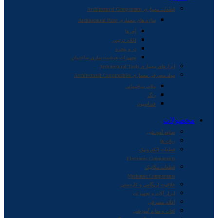
قطعات معماری Architectural Components
سازه های معماری Architectural Parts
آجرها
اقلام تزئینی
در و پنجره
تجهیزات هوشمندسازی ساختمان
ابزارهای معماری Architectural Tools
مواد مصرفی معماری Architectural Consumables
ملات ساختمانی
رنگ
فنداسیون
محصولات
صنایع آموزشی
ربات ها
قطعات الکترونیک
Electronic Components
قطعات مکانیک
Mechanic Components
خلاقیت اریگامی و کاردستی
ابزار آلات و تجهیزات
اقلام مصرفی
کتاب و منابع آموزشی