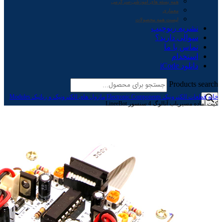
همه بسته های آموزشی-سرگرمی
معماری
لیست همه محصولات
نشریه ربوچیپ
سوالی دارید؟
تماس با ما
استخدام
دانلود iCode
Products search
خانه
قطعات الکترونیک Electronic Components
ماژول های الکترونیک و رباتیک Modules
کیت آماده مسیریاب آنالوگ 4 سنسور LineeBot