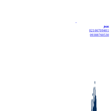
منو
02166709401
09388760530