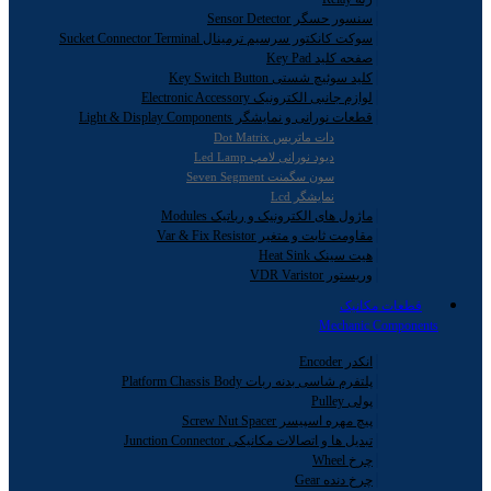
سنسور حسگر Sensor Detector
سوکت کانکتور سرسیم ترمینال Sucket Connector Terminal
صفحه کلید Key Pad
کلید سوئیچ شستی Key Switch Button
لوازم جانبی الکترونیک Electronic Accessory
قطعات نورانی و نمایشگر Light & Display Components
دات ماتریس Dot Matrix
دیود نورانی لامپ Led Lamp
سون سگمنت Seven Segment
نمایشگر Lcd
ماژول های الکترونیک و رباتیک Modules
مقاومت ثابت و متغیر Var & Fix Resistor
هیت سینک Heat Sink
وریستور VDR Varistor
قطعات مکانیک
Mechanic Components
انکدر Encoder
پلتفرم شاسی بدنه ربات Platform Chassis Body
پولی Pulley
پیچ مهره اسپیسر Screw Nut Spacer
تبدیل ها و اتصالات مکانیکی Junction Connector
چرخ Wheel
چرخ دنده Gear