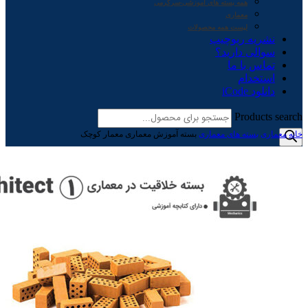
همه بسته های آموزشی-سرگرمی
معماری
لیست همه محصولات
نشریه ربوچیپ
سوالی دارید؟
تماس با ما
استخدام
دانلود iCode
Products search
خانه
معماری
بسته های معماری
بسته آموزش معماری معمار کوچک