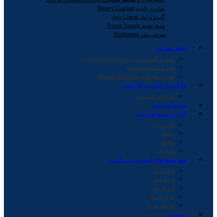
شارژر باتری Battery Charger
گیره و فک Jaw Clamp
منبع تغذیه Power Supply
مولتی متر Multimeter
اقلام مصرفی
بست و نگهدارنده کابل Cable Holder Bracket
سیم و کابل Wire Cable
مونتاژ و قلع کاری Montage Soldering
خلاقیت اریگامی و کاردستی
ابزارهای کاردستی
صنایع آموزشی
کتاب و منابع آموزشی
الکترونیک
رباتیک
مکانیک
علوم پایه
همه بسته های آموزشی-سرگرمی
4 تا 6 سال
6 تا 8 سال
8 تا 10 سال
10 تا 12 سال
12 سال به بالا
معماری