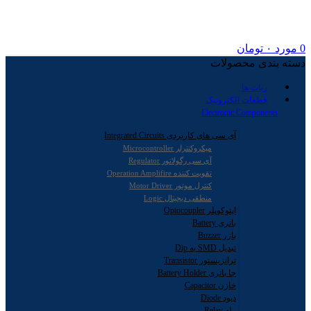
0
مورد
۰
تومان
دسته بندی محصولات
ربات ها
قطعات الکترونیک
Electronic Components
آی سی های کاربردی Integrated Circuits
میکروکنترلر Microcontroller
آی سی رگولاتور Regulator
تقویت کننده Operation Amplifire
کنترل موتور Motor Driver
منطقی دیجیتال Logic
اپتوکوپلر Optocoupler
باتری Battery
بازر Buzzer
تبدیل SMD به Dip
ترانزیستور Transistor
جا باتری Battery Holder
خازن Capacitor
دیود Diode
رله Relay