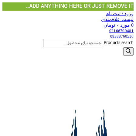
ADD ANYTHING HERE OR JUST REMOVE IT…
ورود / ثبت نام
لیست علاقمندی
0
مورد
۰
تومان
02166709401
09388760530
Products search