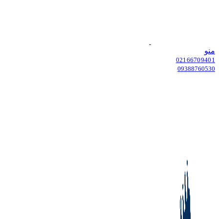
منو
02166709401
09388760530