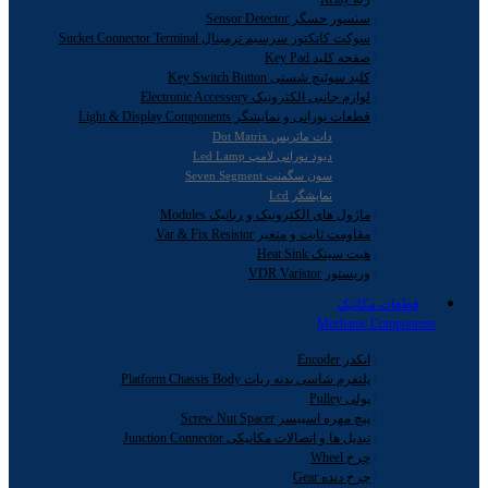
سنسور حسگر Sensor Detector
سوکت کانکتور سرسیم ترمینال Sucket Connector Terminal
صفحه کلید Key Pad
کلید سوئیچ شستی Key Switch Button
لوازم جانبی الکترونیک Electronic Accessory
قطعات نورانی و نمایشگر Light & Display Components
دات ماتریس Dot Matrix
دیود نورانی لامپ Led Lamp
سون سگمنت Seven Segment
نمایشگر Lcd
ماژول های الکترونیک و رباتیک Modules
مقاومت ثابت و متغیر Var & Fix Resistor
هیت سینک Heat Sink
وریستور VDR Varistor
قطعات مکانیک
Mechanic Components
انکدر Encoder
پلتفرم شاسی بدنه ربات Platform Chassis Body
پولی Pulley
پیچ مهره اسپیسر Screw Nut Spacer
تبدیل ها و اتصالات مکانیکی Junction Connector
چرخ Wheel
چرخ دنده Gear