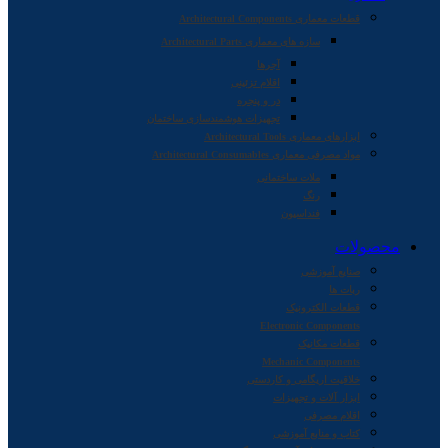
قطعات معماری Architectural Components
سازه های معماری Architectural Parts
آجرها
اقلام تزئینی
در و پنجره
تجهیزات هوشمندسازی ساختمان
ابزارهای معماری Architectural Tools
مواد مصرفی معماری Architectural Consumables
ملات ساختمانی
رنگ
فنداسیون
محصولات
صنایع آموزشی
ربات ها
قطعات الکترونیک
Electronic Components
قطعات مکانیک
Mechanic Components
خلاقیت اریگامی و کاردستی
ابزار آلات و تجهیزات
اقلام مصرفی
کتاب و منابع آموزشی