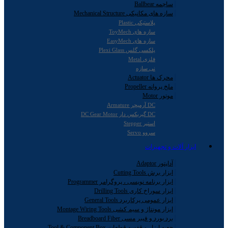
ساچمه Ballbear
سازه های مکانیکی Mechanical Structure
پلاستیکی Plastic
سازه های ToyMech
سازه های EasyMech
پلکسی گلس Plexi Glass
فلزی Metal
نی سازه
محرک ها Actuator
ملخ پروانه Propeller
موتور Motor
DC آرمیچر Armature
DC گیربکس دار DC Gear Motor
استپر Stepper
سروو Servo
ابزار آلات و تجهیزات
آداپتور Adaptor
ابزار برش Cutting Tools
ابزار برنامه نویسی ، پروگرامر Programmer
ابزار سوراخ کاری Drilling Tools
ابزار عمومی پرکاربرد General Tools
ابزار مونتاژ و سیم کشی Montage Wiring Tools
برد بورد و فیبر مسی Breadboard Fiber
جعبه ابزار و قفسه قطعات Tool & Component Box