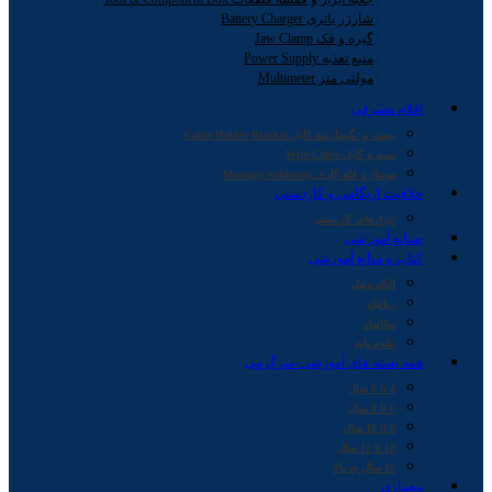
شارژر باتری Battery Charger
گیره و فک Jaw Clamp
منبع تغذیه Power Supply
مولتی متر Multimeter
اقلام مصرفی
بست و نگهدارنده کابل Cable Holder Bracket
سیم و کابل Wire Cable
مونتاژ و قلع کاری Montage Soldering
خلاقیت اریگامی و کاردستی
ابزارهای کاردستی
صنایع آموزشی
کتاب و منابع آموزشی
الکترونیک
رباتیک
مکانیک
علوم پایه
همه بسته های آموزشی-سرگرمی
4 تا 6 سال
6 تا 8 سال
8 تا 10 سال
10 تا 12 سال
12 سال به بالا
معماری