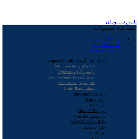
0
مورد
۰
تومان
دسته بندی محصولات
ربات ها
قطعات الکترونیک
Electronic Components
آی سی های کاربردی Integrated Circuits
میکروکنترلر Microcontroller
آی سی رگولاتور Regulator
تقویت کننده Operation Amplifire
کنترل موتور Motor Driver
منطقی دیجیتال Logic
اپتوکوپلر Optocoupler
باتری Battery
بازر Buzzer
تبدیل SMD به Dip
ترانزیستور Transistor
جا باتری Battery Holder
خازن Capacitor
دیود Diode
رله Relay