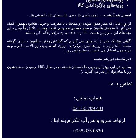
پرسش‌های متداول
رویه‌های بازگرداندن کالا
امسال هم گذشت ... با همه خوبی ها و بدی ها، سختی ها و آسونی ها ...
از اون هایی که همراهمون موندن و همچنان با معرفت و خوبی هاشون بهمون کمک
می کنن تا به هدف هامون برسیم حسابی ممنونیم. نتیجه همه این تلاش ها بودن برای
بچه های این سرزمین هست؛ تا ایران جای بهتری برای زندگی کردن بشه.
گاهی وقتا که خبر از آدم هایی می گیریم که گذاشتن رفتن حالمون حسابی گرفته
میشه، امیدواریم یه روز همشون برگردن... روزی که سرمون رو بالا می گیریم و به
موندنمون افتخار می کنیم، به نظرم اون روز ...
دیر نیست، دور هم نیست
به امید فردایی بهتر! ربوچیپی ها همچنان هستند و در سال 1403 رسیدن به هدفشون
رو با تمام توان از سر می گیرند. :)
تماس با ما
شماره تماس :
401 709 66 021
ارتباط سریع واتس آپ تلگرام بله ایتا :
0530 876 0938