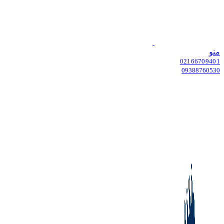
منو
02166709401
09388760530