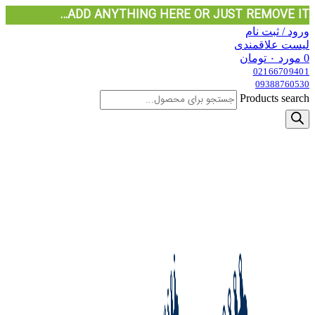
ADD ANYTHING HERE OR JUST REMOVE IT…
ورود / ثبت نام
لیست علاقمندی
0
مورد
۰
تومان
02166709401
09388760530
Products search