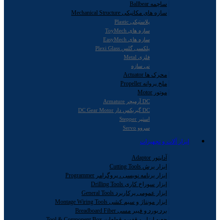
ساچمه Ballbear
سازه های مکانیکی Mechanical Structure
پلاستیکی Plastic
سازه های ToyMech
سازه های EasyMech
پلکسی گلس Plexi Glass
فلزی Metal
نی سازه
محرک ها Actuator
ملخ پروانه Propeller
موتور Motor
DC آرمیچر Armature
DC گیربکس دار DC Gear Motor
استپر Stepper
سروو Servo
ابزار آلات و تجهیزات
آداپتور Adaptor
ابزار برش Cutting Tools
ابزار برنامه نویسی ، پروگرامر Programmer
ابزار سوراخ کاری Drilling Tools
ابزار عمومی پرکاربرد General Tools
ابزار مونتاژ و سیم کشی Montage Wiring Tools
برد بورد و فیبر مسی Breadboard Fiber
جعبه ابزار و قفسه قطعات Tool & Component Box