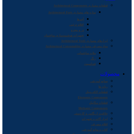
قطعات معماری Architectural Components
سازه های معماری Architectural Parts
آجرها
اقلام تزئینی
در و پنجره
تجهیزات هوشمندسازی ساختمان
ابزارهای معماری Architectural Tools
مواد مصرفی معماری Architectural Consumables
ملات ساختمانی
رنگ
فنداسیون
محصولات
صنایع آموزشی
ربات ها
قطعات الکترونیک
Electronic Components
قطعات مکانیک
Mechanic Components
خلاقیت اریگامی و کاردستی
ابزار آلات و تجهیزات
اقلام مصرفی
کتاب و منابع آموزشی