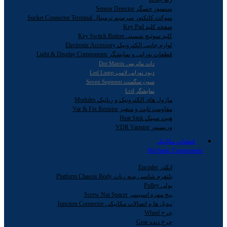
سنسور حسگر Sensor Detector
سوکت کانکتور سرسیم ترمینال Sucket Connector Terminal
صفحه کلید Key Pad
کلید سوئیچ شستی Key Switch Button
لوازم جانبی الکترونیک Electronic Accessory
قطعات نورانی و نمایشگر Light & Display Components
دات ماتریس Dot Matrix
دیود نورانی لامپ Led Lamp
سون سگمنت Seven Segment
نمایشگر Lcd
ماژول های الکترونیک و رباتیک Modules
مقاومت ثابت و متغیر Var & Fix Resistor
هیت سینک Heat Sink
وریستور VDR Varistor
قطعات مکانیک
Mechanic Components
انکدر Encoder
پلتفرم شاسی بدنه ربات Platform Chassis Body
پولی Pulley
پیچ مهره اسپیسر Screw Nut Spacer
تبدیل ها و اتصالات مکانیکی Junction Connector
چرخ Wheel
چرخ دنده Gear