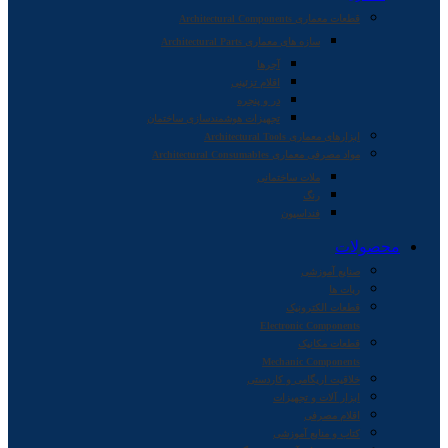
قطعات معماری Architectural Components
سازه های معماری Architectural Parts
آجرها
اقلام تزئینی
در و پنجره
تجهیزات هوشمندسازی ساختمان
ابزارهای معماری Architectural Tools
مواد مصرفی معماری Architectural Consumables
ملات ساختمانی
رنگ
فنداسیون
محصولات
صنایع آموزشی
ربات ها
قطعات الکترونیک
Electronic Components
قطعات مکانیک
Mechanic Components
خلاقیت اریگامی و کاردستی
ابزار آلات و تجهیزات
اقلام مصرفی
کتاب و منابع آموزشی