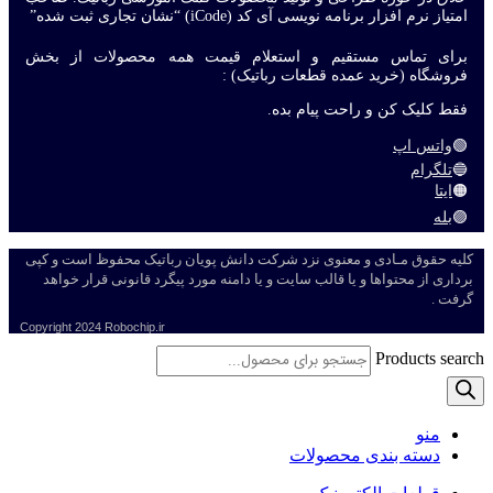
امتیاز نرم افزار برنامه نویسی آی کد (iCode) “نشان تجاری ثبت شده”
برای تماس مستقیم و استعلام قیمت همه محصولات از بخش
فروشگاه (خرید عمده قطعات رباتیک) :
فقط کلیک کن و راحت پیام بده.
🟢
واتس اپ
🔵
تلگرام
🟠
ایتا
🟣
بله
کلیه حقوق مـادی و معنوی نزد شرکت دانش پویان رباتیک محفوظ است و کپی
برداری از محتواها و یا قالب سایت و یا دامنه مورد پیگرد قانونی قرار خواهد
گرفت .
Copyright
2024 Robochip.ir
Products search
منو
دسته بندی محصولات