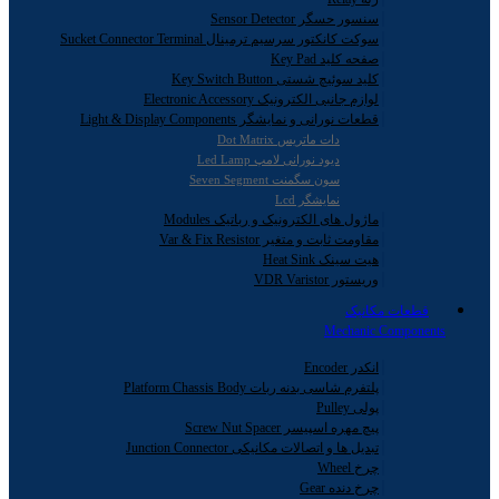
سنسور حسگر Sensor Detector
سوکت کانکتور سرسیم ترمینال Sucket Connector Terminal
صفحه کلید Key Pad
کلید سوئیچ شستی Key Switch Button
لوازم جانبی الکترونیک Electronic Accessory
قطعات نورانی و نمایشگر Light & Display Components
دات ماتریس Dot Matrix
دیود نورانی لامپ Led Lamp
سون سگمنت Seven Segment
نمایشگر Lcd
ماژول های الکترونیک و رباتیک Modules
مقاومت ثابت و متغیر Var & Fix Resistor
هیت سینک Heat Sink
وریستور VDR Varistor
قطعات مکانیک
Mechanic Components
انکدر Encoder
پلتفرم شاسی بدنه ربات Platform Chassis Body
پولی Pulley
پیچ مهره اسپیسر Screw Nut Spacer
تبدیل ها و اتصالات مکانیکی Junction Connector
چرخ Wheel
چرخ دنده Gear