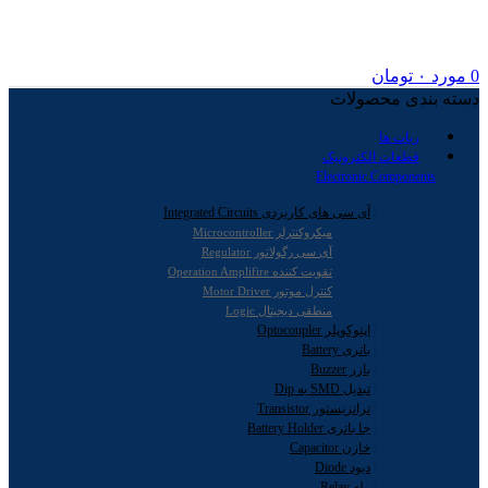
0
مورد
۰
تومان
دسته بندی محصولات
ربات ها
قطعات الکترونیک
Electronic Components
آی سی های کاربردی Integrated Circuits
میکروکنترلر Microcontroller
آی سی رگولاتور Regulator
تقویت کننده Operation Amplifire
کنترل موتور Motor Driver
منطقی دیجیتال Logic
اپتوکوپلر Optocoupler
باتری Battery
بازر Buzzer
تبدیل SMD به Dip
ترانزیستور Transistor
جا باتری Battery Holder
خازن Capacitor
دیود Diode
رله Relay