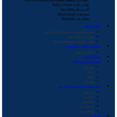
شارژر باتری Battery Charger
گیره و فک Jaw Clamp
منبع تغذیه Power Supply
مولتی متر Multimeter
اقلام مصرفی
بست و نگهدارنده کابل Cable Holder Bracket
سیم و کابل Wire Cable
مونتاژ و قلع کاری Montage Soldering
خلاقیت اریگامی و کاردستی
ابزارهای کاردستی
صنایع آموزشی
کتاب و منابع آموزشی
الکترونیک
رباتیک
مکانیک
علوم پایه
همه بسته های آموزشی-سرگرمی
4 تا 6 سال
6 تا 8 سال
8 تا 10 سال
10 تا 12 سال
12 سال به بالا
معماری