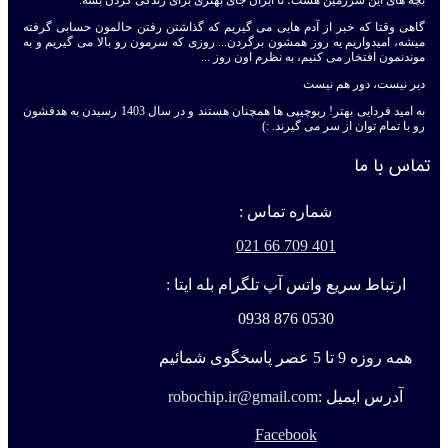
بچه های این سرزمین هست؛ تا ایران جای بهتری برای زندگی کردن بشه.
گاهی وقتا که خبر از آدم هایی می گیریم که گذاشتن رفتن حالمون حسابی گرفته
میشه، امیدواریم یه روز همشون برگردن... روزی که سرمون رو بالا می گیریم و به
موندنمون افتخار می کنیم، به نظرم اون روز ...
دیر نیست، دور هم نیست
به امید فردایی بهتر! ربوچیپی ها همچنان هستند و در سال 1403 رسیدن به هدفشون
رو با تمام توان از سر می گیرند. :)
تماس با ما
شماره تماس :
401 709 66 021
ارتباط سریع واتس آپ تلگرام بله ایتا :
0530 876 0938
همه روزه 9 تا 5 عصر پاسخگوی شمائیم
آدرس ایمیل :
robochip.ir@gmail.com
Facebook