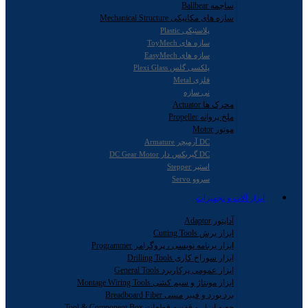
ساچمه Ballbear
سازه های مکانیکی Mechanical Structure
پلاستیکی Plastic
سازه های ToyMech
سازه های EasyMech
پلکسی گلس Plexi Glass
فلزی Metal
نی سازه
محرک ها Actuator
ملخ پروانه Propeller
موتور Motor
DC آرمیچر Armature
DC گیربکس دار DC Gear Motor
استپر Stepper
سروو Servo
ابزار آلات و تجهیزات
آداپتور Adaptor
ابزار برش Cutting Tools
ابزار برنامه نویسی ، پروگرامر Programmer
ابزار سوراخ کاری Drilling Tools
ابزار عمومی پرکاربرد General Tools
ابزار مونتاژ و سیم کشی Montage Wiring Tools
برد بورد و فیبر مسی Breadboard Fiber
جعبه ابزار و قفسه قطعات Tool & Component Box