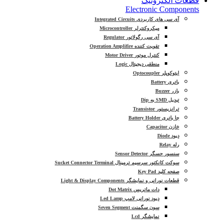
قطعات الکترونیک
Electronic Components
آی سی های کاربردی Integrated Circuits
میکروکنترلر Microcontroller
آی سی رگولاتور Regulator
تقویت کننده Operation Amplifire
کنترل موتور Motor Driver
منطقی دیجیتال Logic
اپتوکوپلر Optocoupler
باتری Battery
بازر Buzzer
تبدیل SMD به Dip
ترانزیستور Transistor
جا باتری Battery Holder
خازن Capacitor
دیود Diode
رله Relay
سنسور حسگر Sensor Detector
سوکت کانکتور سرسیم ترمینال Sucket Connector Terminal
صفحه کلید Key Pad
قطعات نورانی و نمایشگر Light & Display Components
دات ماتریس Dot Matrix
دیود نورانی لامپ Led Lamp
سون سگمنت Seven Segment
نمایشگر Lcd