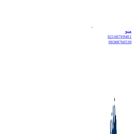
منو
02166709401
09388760530