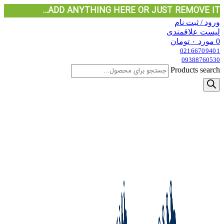
ADD ANYTHING HERE OR JUST REMOVE IT…
ورود / ثبت نام
لیست علاقمندی
0
مورد
۰
تومان
02166709401
09388760530
Products search