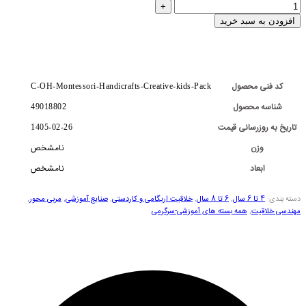
افزودن به سبد خرید
کد فنی محصول
C-OH-Montessori-Handicrafts-Creative-kids-Pack
شناسه محصول
49018802
تاریخ به روزرسانی قیمت
1405-02-26
وزن
نامشخص
ابعاد
نامشخص
دسته بندی:
4 تا 6 سال
,
6 تا 8 سال
,
خلاقیت اریگامی و کاردستی
,
صنایع آموزشی
,
مربی محور
,
مهندسی خلاقیت
,
همه بسته های آموزشی-سرگرمی