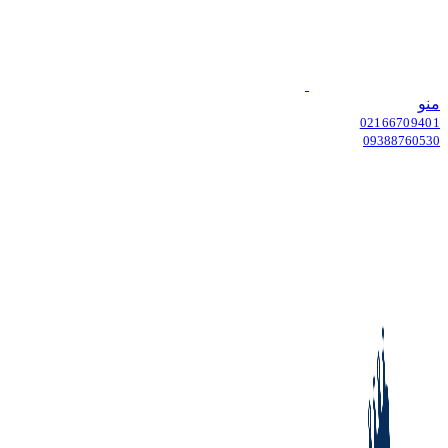
منو
02166709401
09388760530