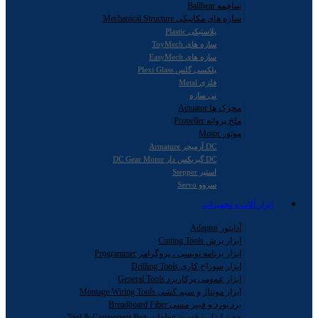
ساچمه Ballbear
سازه های مکانیکی Mechanical Structure
پلاستیکی Plastic
سازه های ToyMech
سازه های EasyMech
پلکسی گلس Plexi Glass
فلزی Metal
نی سازه
محرک ها Actuator
ملخ پروانه Propeller
موتور Motor
DC آرمیچر Armature
DC گیربکس دار DC Gear Motor
استپر Stepper
سروو Servo
ابزار آلات و تجهیزات
آداپتور Adaptor
ابزار برش Cutting Tools
ابزار برنامه نویسی ، پروگرامر Programmer
ابزار سوراخ کاری Drilling Tools
ابزار عمومی پرکاربرد General Tools
ابزار مونتاژ و سیم کشی Montage Wiring Tools
برد بورد و فیبر مسی Breadboard Fiber
جعبه ابزار و قفسه قطعات Tool & Component Box