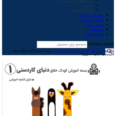
همه بسته های آموزشی-سرگرمی
معماری
لیست همه محصولات
نشریه ربوچیپ
سوالی دارید؟
تماس با ما
استخدام
دانلود iCode
Products search
خانه
همه بسته های آموزشی-سرگرمی
4 تا 6 سال
بسته آموزش کودک خلاق دنیای
کاردستی 1 (مونته سوری)