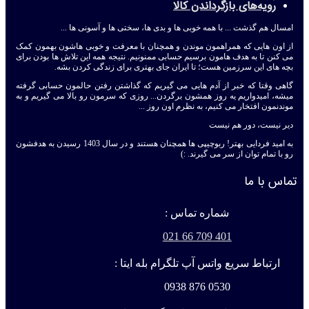
رویه‌های بازگرداندن کالا
امسال هم گذشت ... با همه خوبی ها و بدی ها، سختی ها و آسونی ها ...
از اون هایی که همراهمون موندن و همچنان با معرفت و خوبی هاشون بهمون کمک
می کنن تا به هدف هامون برسیم حسابی ممنونیم. نتیجه همه این تلاش ها بودن برای
بچه های این سرزمین هست؛ تا ایران جای بهتری برای زندگی کردن بشه.
گاهی وقتا که خبر از آدم هایی می گیریم که گذاشتن رفتن حالمون حسابی گرفته
میشه، امیدواریم یه روز همشون برگردن... روزی که سرمون رو بالا می گیریم و به
موندنمون افتخار می کنیم، به نظرم اون روز ...
دیر نیست، دور هم نیست
به امید فردایی بهتر! ربوچیپی ها همچنان هستند و در سال 1403 رسیدن به هدفشون
رو با تمام توان از سر می گیرند. :)
تماس با ما
شماره تماس :
401 709 66 021
ارتباط سریع واتس آپ تلگرام بله ایتا :
0530 876 0938