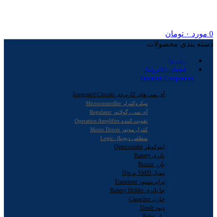
0
مورد
۰
تومان
دسته بندی محصولات
ربات ها
قطعات الکترونیک
Electronic Components
آی سی های کاربردی Integrated Circuits
میکروکنترلر Microcontroller
آی سی رگولاتور Regulator
تقویت کننده Operation Amplifire
کنترل موتور Motor Driver
منطقی دیجیتال Logic
اپتوکوپلر Optocoupler
باتری Battery
بازر Buzzer
تبدیل SMD به Dip
ترانزیستور Transistor
جا باتری Battery Holder
خازن Capacitor
دیود Diode
رله Relay