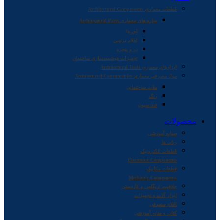
قطعات معماری Architectural Components
سازه های معماری Architectural Parts
آجرها
اقلام تزئینی
در و پنجره
تجهیزات هوشمندسازی ساختمان
ابزارهای معماری Architectural Tools
مواد مصرفی معماری Architectural Consumables
ملات ساختمانی
رنگ
فنداسیون
محصولات
صنایع آموزشی
ربات ها
قطعات الکترونیک
Electronic Components
قطعات مکانیک
Mechanic Components
خلاقیت اریگامی و کاردستی
ابزار آلات و تجهیزات
اقلام مصرفی
کتاب و منابع آموزشی