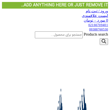
ADD ANYTHING HERE OR JUST REMOVE IT…
ورود / ثبت نام
لیست علاقمندی
0
مورد
۰
تومان
02166709401
09388760530
Products search