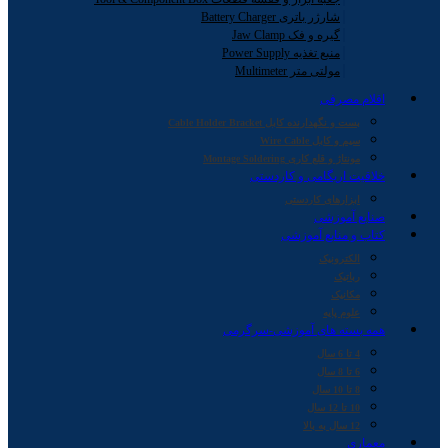
شارژر باتری Battery Charger
گیره و فک Jaw Clamp
منبع تغذیه Power Supply
مولتی متر Multimeter
اقلام مصرفی
بست و نگهدارنده کابل Cable Holder Bracket
سیم و کابل Wire Cable
مونتاژ و قلع کاری Montage Soldering
خلاقیت اریگامی و کاردستی
ابزارهای کاردستی
صنایع آموزشی
کتاب و منابع آموزشی
الکترونیک
رباتیک
مکانیک
علوم پایه
همه بسته های آموزشی-سرگرمی
4 تا 6 سال
6 تا 8 سال
8 تا 10 سال
10 تا 12 سال
12 سال به بالا
معماری