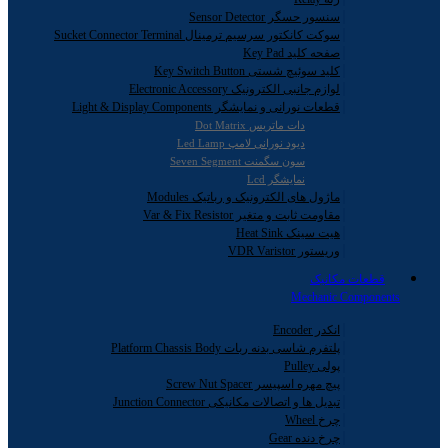
سنسور حسگر Sensor Detector
سوکت کانکتور سرسیم ترمینال Sucket Connector Terminal
صفحه کلید Key Pad
کلید سوئیچ شستی Key Switch Button
لوازم جانبی الکترونیک Electronic Accessory
قطعات نورانی و نمایشگر Light & Display Components
دات ماتریس Dot Matrix
دیود نورانی لامپ Led Lamp
سون سگمنت Seven Segment
نمایشگر Lcd
ماژول های الکترونیک و رباتیک Modules
مقاومت ثابت و متغیر Var & Fix Resistor
هیت سینک Heat Sink
وریستور VDR Varistor
قطعات مکانیک
Mechanic Components
انکدر Encoder
پلتفرم شاسی بدنه ربات Platform Chassis Body
پولی Pulley
پیچ مهره اسپیسر Screw Nut Spacer
تبدیل ها و اتصالات مکانیکی Junction Connector
چرخ Wheel
چرخ دنده Gear