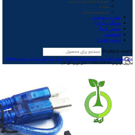
همه بسته های آموزشی-سرگرمی
معماری
لیست همه محصولات
نشریه ربوچیپ
سوالی دارید؟
تماس با ما
استخدام
دانلود iCode
Products search
خانه
قطعات الکترونیک Electronic Components
ماژول های الکترونیک و رباتیک Modules
ماژول آردوینو UNO-DIP R3 + کابل (ویژه آی کد)