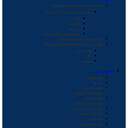
قطعات معماری Architectural Components
سازه های معماری Architectural Parts
آجرها
اقلام تزئینی
در و پنجره
تجهیزات هوشمندسازی ساختمان
ابزارهای معماری Architectural Tools
مواد مصرفی معماری Architectural Consumables
ملات ساختمانی
رنگ
فنداسیون
محصولات
صنایع آموزشی
ربات ها
قطعات الکترونیک
Electronic Components
قطعات مکانیک
Mechanic Components
خلاقیت اریگامی و کاردستی
ابزار آلات و تجهیزات
اقلام مصرفی
کتاب و منابع آموزشی