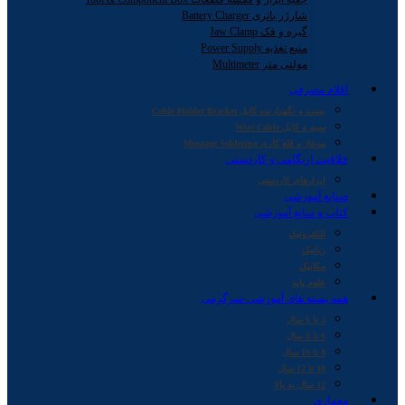
شارژر باتری Battery Charger
گیره و فک Jaw Clamp
منبع تغذیه Power Supply
مولتی متر Multimeter
اقلام مصرفی
بست و نگهدارنده کابل Cable Holder Bracket
سیم و کابل Wire Cable
مونتاژ و قلع کاری Montage Soldering
خلاقیت اریگامی و کاردستی
ابزارهای کاردستی
صنایع آموزشی
کتاب و منابع آموزشی
الکترونیک
رباتیک
مکانیک
علوم پایه
همه بسته های آموزشی-سرگرمی
4 تا 6 سال
6 تا 8 سال
8 تا 10 سال
10 تا 12 سال
12 سال به بالا
معماری