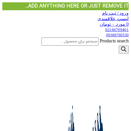
ADD ANYTHING HERE OR JUST REMOVE IT…
ورود / ثبت نام
لیست علاقمندی
0
مورد
۰
تومان
02166709401
09388760530
Products search