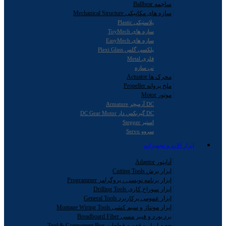
ساچمه Ballbear
سازه های مکانیکی Mechanical Structure
پلاستیکی Plastic
سازه های ToyMech
سازه های EasyMech
پلکسی گلس Plexi Glass
فلزی Metal
نی سازه
محرک ها Actuator
ملخ پروانه Propeller
موتور Motor
DC آرمیچر Armature
DC گیربکس دار DC Gear Motor
استپر Stepper
سروو Servo
ابزار آلات و تجهیزات
آداپتور Adaptor
ابزار برش Cutting Tools
ابزار برنامه نویسی ، پروگرامر Programmer
ابزار سوراخ کاری Drilling Tools
ابزار عمومی پرکاربرد General Tools
ابزار مونتاژ و سیم کشی Montage Wiring Tools
برد بورد و فیبر مسی Breadboard Fiber
جعبه ابزار و قفسه قطعات Tool & Component Box