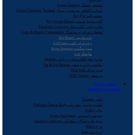
سنسور حسگر Sensor Detector
سوکت کانکتور سرسیم ترمینال Sucket Connector Terminal
صفحه کلید Key Pad
کلید سوئیچ شستی Key Switch Button
لوازم جانبی الکترونیک Electronic Accessory
قطعات نورانی و نمایشگر Light & Display Components
دات ماتریس Dot Matrix
دیود نورانی لامپ Led Lamp
سون سگمنت Seven Segment
نمایشگر Lcd
ماژول های الکترونیک و رباتیک Modules
مقاومت ثابت و متغیر Var & Fix Resistor
هیت سینک Heat Sink
وریستور VDR Varistor
قطعات مکانیک
Mechanic Components
انکدر Encoder
پلتفرم شاسی بدنه ربات Platform Chassis Body
پولی Pulley
پیچ مهره اسپیسر Screw Nut Spacer
تبدیل ها و اتصالات مکانیکی Junction Connector
چرخ Wheel
چرخ دنده Gear