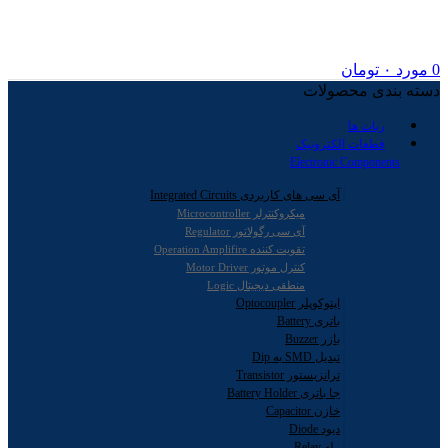
0
مورد
۰
تومان
دسته بندی محصولات
ربات ها
قطعات الکترونیک
Electronic Components
آی سی های کاربردی Integrated Circuits
میکروکنترلر Microcontroller
آی سی رگولاتور Regulator
تقویت کننده Operation Amplifire
کنترل موتور Motor Driver
منطقی دیجیتال Logic
اپتوکوپلر Optocoupler
باتری Battery
بازر Buzzer
تبدیل SMD به Dip
ترانزیستور Transistor
جا باتری Battery Holder
خازن Capacitor
دیود Diode
رله Relay