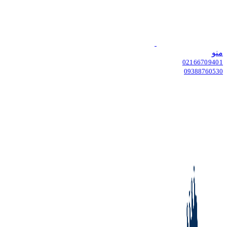
منو
02166709401
09388760530