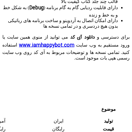
قالب چند جلد کتاب کیفیت بالا
Debug
دارای قابلیت ردیابی گام به گام برنامه (
) به شکل خط
و به خط و زنده
دارای امکان اتصال به آردوینو و ساخت برنامه های رباتیکی
بدون هیچ دردسری و در تمامی نسخه ها
دانلود آی کد
برای دسترسی و
می توانید از منوی همین سایت یا
www.iamhappybot.com
ورود مستقیم به وب سایت
استفاده
کنید. تمامی نسخه ها و توضیحات مربوط به آی کد روی وب سایت
رسمی هپی بات موجود است.
موضوع
تولید
ایران
آمر
قیمت
رایگان
رای