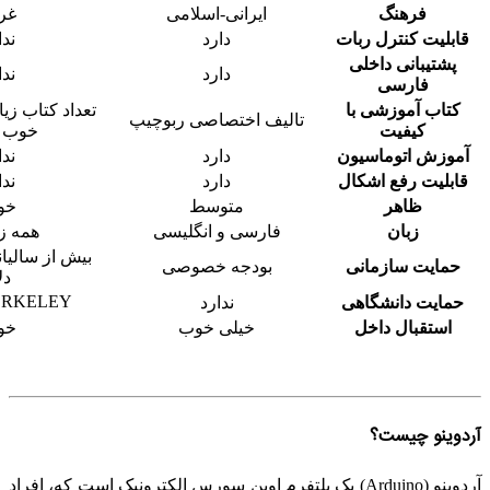
فرهنگ
ایرانی-اسلامی
غر
قابلیت کنترل ربات
دارد
ندا
پشتیبانی داخلی
دارد
ندا
فارسی
کتاب آموزشی با
تعداد کتاب زی
تالیف اختصاصی ربوچیپ
کیفیت
خوب ن
آموزش اتوماسیون
دارد
ندا
قابلیت رفع اشکال
دارد
ندا
ظاهر
متوسط
خو
زبان
فارسی و انگلیسی
همه زب
حمایت سازمانی
بودجه خصوصی
دل
ERKELEY
حمایت دانشگاهی
ندارد
استقبال داخل
خیلی خوب
خو
آردوینو چیست؟
آردوینو (Arduino) یک پلتفرم اوپن سورس الکترونیک است که، افراد