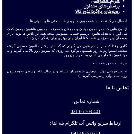
حریم خصوصی
پرسش‌های متداول
رویه‌های بازگرداندن کالا
امسال هم گذشت ... با همه خوبی ها و بدی ها، سختی ها و آسونی ها ...
از اون هایی که همراهمون موندن و همچنان با معرفت و خوبی هاشون بهمون کمک
می کنن تا به هدف هامون برسیم حسابی ممنونیم. نتیجه همه این تلاش ها بودن برای
بچه های این سرزمین هست؛ تا ایران جای بهتری برای زندگی کردن بشه.
گاهی وقتا که خبر از آدم هایی می گیریم که گذاشتن رفتن حالمون حسابی گرفته
میشه، امیدواریم یه روز همشون برگردن... روزی که سرمون رو بالا می گیریم و به
موندنمون افتخار می کنیم، به نظرم اون روز ...
دیر نیست، دور هم نیست
به امید فردایی بهتر! ربوچیپی ها همچنان هستند و در سال 1403 رسیدن به هدفشون
رو با تمام توان از سر می گیرند. :)
تماس با ما
شماره تماس :
401 709 66 021
ارتباط سریع واتس آپ تلگرام بله ایتا :
0530 876 0938