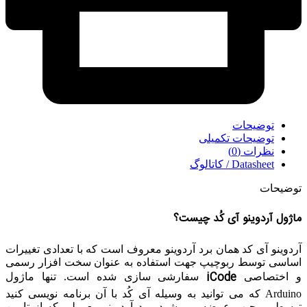
توضیحات
توضیحات تکمیلی
نظرات (0)
Datasheet / کاتالوگ
توضیحات
ماژول آردوینو آی کُد چیست؟
آردوینو آی کد همان برد آردوینو معروف است که با تعدادی تغییرات
اساسی توسط ربوچیپ جهت استفاده به عنوان سخت افزار رسمی
iCode
و اختصاصی
سفارشی سازی شده است. تنها ماژول
Arduino که می توانید به وسیله آی کُد با آن برنامه نویسی کنید
توسط ربوچیپ عرضه می شود. برد آردوینو معمولی که از تامین