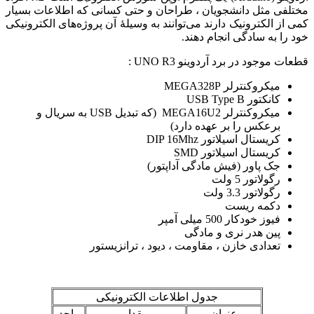
مختلفی مثل دانشجویان ، طراحان و حتی کسانی که اطلاعات بسیار
کمی از الکترونیک دارند می‌توانند به وسیلهٔ آن پروژه‌های الکترونیکی
خود را به سادگی انجام دهند.
قطعات موجود در برد آردوینو UNO R3 :
میکروکنترلر MEGA328P
کانکتور USB Type B
میکروکنترلر MEGA16U2 (که تبدیل USB به سریال و
برعکس را بر عهده دارد)
کریستال اسیلاتور DIP 16Mhz
کریستال اسیلاتور SMD
جک پاور (فیش مادگی آداپتور)
رگولاتور 5 ولت
رگولاتور 3.3 ولت
دکمه ریست
فیوز خودکار 500 میلی آمپر
پین هدر نری و مادگی
تعدادی خازن ، مقاومت ، دیود ، ترانزیستور
جدول اطلاعات الکترونیکی
عنوان
مقدار
واحد