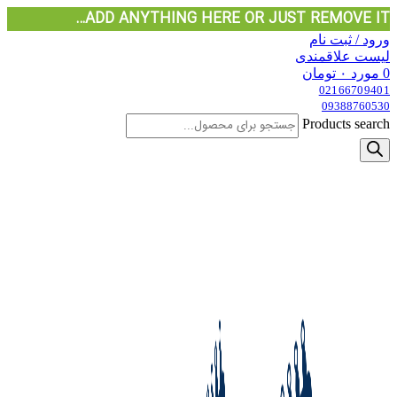
ADD ANYTHING HERE OR JUST REMOVE IT…
ورود / ثبت نام
لیست علاقمندی
0
مورد
۰
تومان
02166709401
09388760530
Products search