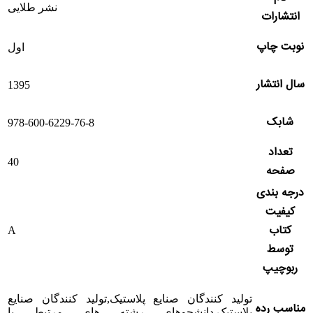
نشر طلایی
انتشارات
نوبت چاپ
اول
سال انتشار
1395
شابک
978-600-6229-76-8
تعداد
40
صفحه
درجه بندی
کیفیت
کتاب
A
توسط
ربوچیپ
تولید کنندگان صنایع پلاستیک,تولید کنندگان صنایع
مناسب رده
پلاستیک,دانشجوهای رشته های مرتبط با