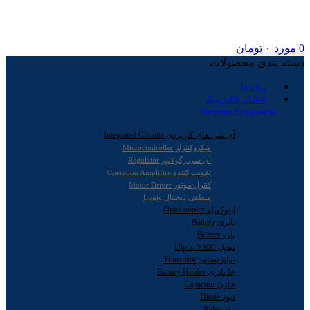
0
مورد
۰
تومان
دسته بندی محصولات
ربات ها
قطعات الکترونیک
Electronic Components
آی سی های کاربردی Integrated Circuits
میکروکنترلر Microcontroller
آی سی رگولاتور Regulator
تقویت کننده Operation Amplifire
کنترل موتور Motor Driver
منطقی دیجیتال Logic
اپتوکوپلر Optocoupler
باتری Battery
بازر Buzzer
تبدیل SMD به Dip
ترانزیستور Transistor
جا باتری Battery Holder
خازن Capacitor
دیود Diode
رله Relay