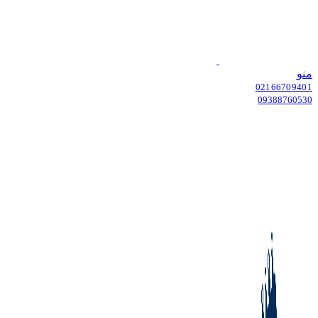
منو
02166709401
09388760530