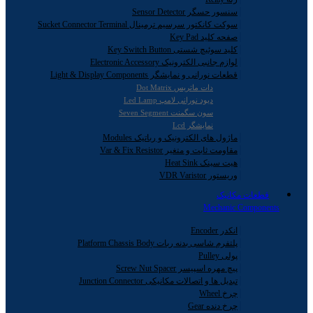
سنسور حسگر Sensor Detector
سوکت کانکتور سرسیم ترمینال Sucket Connector Terminal
صفحه کلید Key Pad
کلید سوئیچ شستی Key Switch Button
لوازم جانبی الکترونیک Electronic Accessory
قطعات نورانی و نمایشگر Light & Display Components
دات ماتریس Dot Matrix
دیود نورانی لامپ Led Lamp
سون سگمنت Seven Segment
نمایشگر Lcd
ماژول های الکترونیک و رباتیک Modules
مقاومت ثابت و متغیر Var & Fix Resistor
هیت سینک Heat Sink
وریستور VDR Varistor
قطعات مکانیک
Mechanic Components
انکدر Encoder
پلتفرم شاسی بدنه ربات Platform Chassis Body
پولی Pulley
پیچ مهره اسپیسر Screw Nut Spacer
تبدیل ها و اتصالات مکانیکی Junction Connector
چرخ Wheel
چرخ دنده Gear