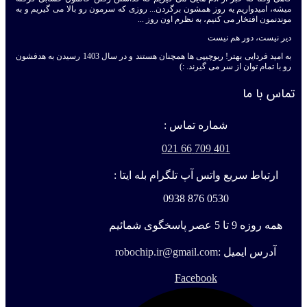
میشه، امیدواریم یه روز همشون برگردن... روزی که سرمون رو بالا می گیریم و به
موندنمون افتخار می کنیم، به نظرم اون روز ...
دیر نیست، دور هم نیست
به امید فردایی بهتر! ربوچیپی ها همچنان هستند و در سال 1403 رسیدن به هدفشون
رو با تمام توان از سر می گیرند. :)
تماس با ما
شماره تماس :
401 709 66 021
ارتباط سریع واتس آپ تلگرام بله ایتا :
0530 876 0938
همه روزه 9 تا 5 عصر پاسخگوی شمائیم
آدرس ایمیل :
robochip.ir@gmail.com
Facebook