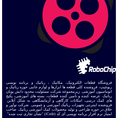
فروشگاه قطعات الکترونیک، مکانیک ، رباتیک و برنامه نویسی
ربوچیپ، فروشنده کلی قطعه ها ابزارها و لوازم جانبی حوزه رباتیک و
اتوماسیون آموزشی. زیرمجموعه شرکت مسئولیت محدود دانش پویان
رباتیک. عرضه کننده و تامین کننده قطعات، بسته های آموزشی، پکیج
های کمک درسی، امکانات کارگاهی و آزمایشگاهی به شکل آنلاین.
فروشنده اینترنتی تجهیزات رباتیک آموزشی و عمومی. شرکت نوآور و
خلاق در حوزه طراحی و تولید محصولات کمک آموزشی رباتیک. صاحب
امتیاز نرم افزار برنامه نویسی آی کد (iCode) “نشان تجاری ثبت شده”