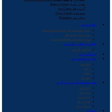
شارژر باتری Battery Charger
گیره و فک Jaw Clamp
منبع تغذیه Power Supply
مولتی متر Multimeter
اقلام مصرفی
بست و نگهدارنده کابل Cable Holder Bracket
سیم و کابل Wire Cable
مونتاژ و قلع کاری Montage Soldering
خلاقیت اریگامی و کاردستی
ابزارهای کاردستی
صنایع آموزشی
کتاب و منابع آموزشی
الکترونیک
رباتیک
مکانیک
علوم پایه
همه بسته های آموزشی-سرگرمی
4 تا 6 سال
6 تا 8 سال
8 تا 10 سال
10 تا 12 سال
12 سال به بالا
معماری