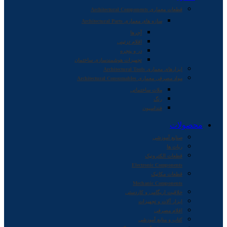
قطعات معماری Architectural Components
سازه های معماری Architectural Parts
آجرها
اقلام تزئینی
در و پنجره
تجهیزات هوشمندسازی ساختمان
ابزارهای معماری Architectural Tools
مواد مصرفی معماری Architectural Consumables
ملات ساختمانی
رنگ
فنداسیون
محصولات
صنایع آموزشی
ربات ها
قطعات الکترونیک
Electronic Components
قطعات مکانیک
Mechanic Components
خلاقیت اریگامی و کاردستی
ابزار آلات و تجهیزات
اقلام مصرفی
کتاب و منابع آموزشی