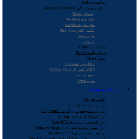
ساچمه Ballbear
سازه های مکانیکی Mechanical Structure
پلاستیکی Plastic
سازه های ToyMech
سازه های EasyMech
پلکسی گلس Plexi Glass
فلزی Metal
نی سازه
محرک ها Actuator
ملخ پروانه Propeller
موتور Motor
DC آرمیچر Armature
DC گیربکس دار DC Gear Motor
استپر Stepper
سروو Servo
ابزار آلات و تجهیزات
آداپتور Adaptor
ابزار برش Cutting Tools
ابزار برنامه نویسی ، پروگرامر Programmer
ابزار سوراخ کاری Drilling Tools
ابزار عمومی پرکاربرد General Tools
ابزار مونتاژ و سیم کشی Montage Wiring Tools
برد بورد و فیبر مسی Breadboard Fiber
جعبه ابزار و قفسه قطعات Tool & Component Box