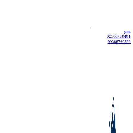
منو
02166709401
09388760530