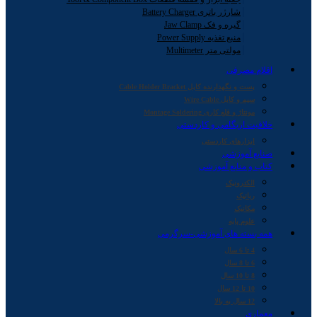
شارژر باتری Battery Charger
گیره و فک Jaw Clamp
منبع تغذیه Power Supply
مولتی متر Multimeter
اقلام مصرفی
بست و نگهدارنده کابل Cable Holder Bracket
سیم و کابل Wire Cable
مونتاژ و قلع کاری Montage Soldering
خلاقیت اریگامی و کاردستی
ابزارهای کاردستی
صنایع آموزشی
کتاب و منابع آموزشی
الکترونیک
رباتیک
مکانیک
علوم پایه
همه بسته های آموزشی-سرگرمی
4 تا 6 سال
6 تا 8 سال
8 تا 10 سال
10 تا 12 سال
12 سال به بالا
معماری