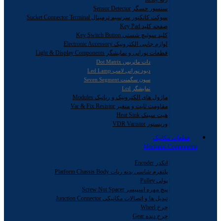
سنسور حسگر Sensor Detector
سوکت کانکتور سرسیم ترمینال Sucket Connector Terminal
صفحه کلید Key Pad
کلید سوئیچ شستی Key Switch Button
لوازم جانبی الکترونیک Electronic Accessory
قطعات نورانی و نمایشگر Light & Display Components
دات ماتریس Dot Matrix
دیود نورانی لامپ Led Lamp
سون سگمنت Seven Segment
نمایشگر Lcd
ماژول های الکترونیک و رباتیک Modules
مقاومت ثابت و متغیر Var & Fix Resistor
هیت سینک Heat Sink
وریستور VDR Varistor
قطعات مکانیک
Mechanic Components
انکدر Encoder
پلتفرم شاسی بدنه ربات Platform Chassis Body
پولی Pulley
پیچ مهره اسپیسر Screw Nut Spacer
تبدیل ها و اتصالات مکانیکی Junction Connector
چرخ Wheel
چرخ دنده Gear