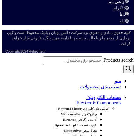
🟢
واتس اپ
🔵
تلگرام
🟠
ایتا
🟣
بله
کلیه حقوق مـادی و معنوی نزد شرکت دانش پویان رباتیک محفوظ است و کپی
برداری از محتواها و یا قالب سایت و یا دامنه مورد پیگرد قانونی قرار خواهد
گرفت .
Copyright
2024 Robochip.ir
Products search
منو
دسته بندی محصولات
قطعات الکترونیک
Electronic Components
آی سی های کاربردی Integrated Circuits
میکروکنترلر Microcontroller
آی سی رگولاتور Regulator
تقویت کننده Operation Amplifire
کنترل موتور Motor Driver