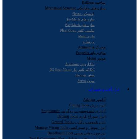
ساچمه Ballbear
سازه های مکانیکی Mechanical Structure
پلاستیکی Plastic
سازه های ToyMech
سازه های EasyMech
پلکسی گلس Plexi Glass
فلزی Metal
نی سازه
محرک ها Actuator
ملخ پروانه Propeller
موتور Motor
DC آرمیچر Armature
DC گیربکس دار DC Gear Motor
استپر Stepper
سروو Servo
ابزار آلات و تجهیزات
آداپتور Adaptor
ابزار برش Cutting Tools
ابزار برنامه نویسی ، پروگرامر Programmer
ابزار سوراخ کاری Drilling Tools
ابزار عمومی پرکاربرد General Tools
ابزار مونتاژ و سیم کشی Montage Wiring Tools
برد بورد و فیبر مسی Breadboard Fiber
جعبه ابزار و قفسه قطعات Tool & Component Box