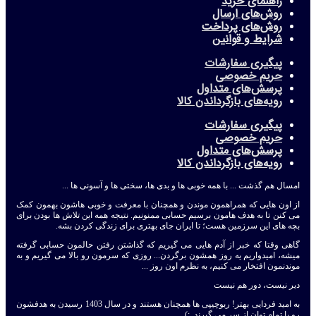
راهنمای خرید
روش‌های ارسال
روش‌های پرداخت
شرایط و قوانین
پیگیری سفارشات
حریم خصوصی
پرسش‌های متداول
رویه‌های بازگرداندن کالا
پیگیری سفارشات
حریم خصوصی
پرسش‌های متداول
رویه‌های بازگرداندن کالا
امسال هم گذشت ... با همه خوبی ها و بدی ها، سختی ها و آسونی ها ...
از اون هایی که همراهمون موندن و همچنان با معرفت و خوبی هاشون بهمون کمک
می کنن تا به هدف هامون برسیم حسابی ممنونیم. نتیجه همه این تلاش ها بودن برای
بچه های این سرزمین هست؛ تا ایران جای بهتری برای زندگی کردن بشه.
گاهی وقتا که خبر از آدم هایی می گیریم که گذاشتن رفتن حالمون حسابی گرفته
میشه، امیدواریم یه روز همشون برگردن... روزی که سرمون رو بالا می گیریم و به
موندنمون افتخار می کنیم، به نظرم اون روز ...
دیر نیست، دور هم نیست
به امید فردایی بهتر! ربوچیپی ها همچنان هستند و در سال 1403 رسیدن به هدفشون
رو با تمام توان از سر می گیرند. :)