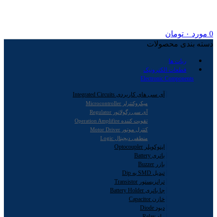
0
مورد
۰
تومان
دسته بندی محصولات
ربات ها
قطعات الکترونیک
Electronic Components
آی سی های کاربردی Integrated Circuits
میکروکنترلر Microcontroller
آی سی رگولاتور Regulator
تقویت کننده Operation Amplifire
کنترل موتور Motor Driver
منطقی دیجیتال Logic
اپتوکوپلر Optocoupler
باتری Battery
بازر Buzzer
تبدیل SMD به Dip
ترانزیستور Transistor
جا باتری Battery Holder
خازن Capacitor
دیود Diode
رله Relay