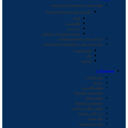
قطعات معماری Architectural Components
سازه های معماری Architectural Parts
آجرها
اقلام تزئینی
در و پنجره
تجهیزات هوشمندسازی ساختمان
ابزارهای معماری Architectural Tools
مواد مصرفی معماری Architectural Consumables
ملات ساختمانی
رنگ
فنداسیون
محصولات
صنایع آموزشی
ربات ها
قطعات الکترونیک
Electronic Components
قطعات مکانیک
Mechanic Components
خلاقیت اریگامی و کاردستی
ابزار آلات و تجهیزات
اقلام مصرفی
کتاب و منابع آموزشی