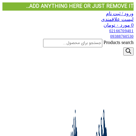
ADD ANYTHING HERE OR JUST REMOVE IT…
ورود / ثبت نام
لیست علاقمندی
0
مورد
۰
تومان
02166709401
09388760530
Products search