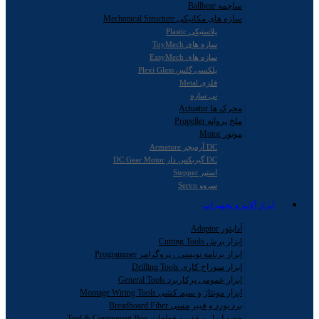
ساچمه Ballbear
سازه های مکانیکی Mechanical Structure
پلاستیکی Plastic
سازه های ToyMech
سازه های EasyMech
پلکسی گلس Plexi Glass
فلزی Metal
نی سازه
محرک ها Actuator
ملخ پروانه Propeller
موتور Motor
DC آرمیچر Armature
DC گیربکس دار DC Gear Motor
استپر Stepper
سروو Servo
ابزار آلات و تجهیزات
آداپتور Adaptor
ابزار برش Cutting Tools
ابزار برنامه نویسی ، پروگرامر Programmer
ابزار سوراخ کاری Drilling Tools
ابزار عمومی پرکاربرد General Tools
ابزار مونتاژ و سیم کشی Montage Wiring Tools
برد بورد و فیبر مسی Breadboard Fiber
جعبه ابزار و قفسه قطعات Tool & Component Box