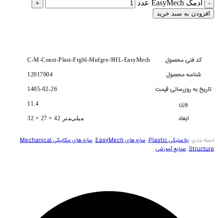
آدمک EasyMech عدد
افزودن به سبد خرید
کد فنی محصول
C-M-Const-Plast-Frgbl-Mnfgre-9HL-EasyMech
شناسه محصول
12017004
تاریخ به روزرسانی قیمت
1405-02-26
وزن
11.4
ابعاد
32 × 27 × 42 میلی‌متر
دسته بندی:
پلاستیکی Plastic
,
سازه های EasyMech
,
سازه های مکانیکی Mechanical
Structure
,
صنایع آموزشی