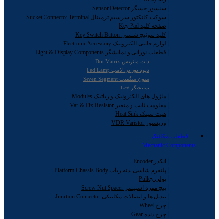
سنسور حسگر Sensor Detector
سوکت کانکتور سرسیم ترمینال Sucket Connector Terminal
صفحه کلید Key Pad
کلید سوئیچ شستی Key Switch Button
لوازم جانبی الکترونیک Electronic Accessory
قطعات نورانی و نمایشگر Light & Display Components
دات ماتریس Dot Matrix
دیود نورانی لامپ Led Lamp
سون سگمنت Seven Segment
نمایشگر Lcd
ماژول های الکترونیک و رباتیک Modules
مقاومت ثابت و متغیر Var & Fix Resistor
هیت سینک Heat Sink
وریستور VDR Varistor
قطعات مکانیک
Mechanic Components
انکدر Encoder
پلتفرم شاسی بدنه ربات Platform Chassis Body
پولی Pulley
پیچ مهره اسپیسر Screw Nut Spacer
تبدیل ها و اتصالات مکانیکی Junction Connector
چرخ Wheel
چرخ دنده Gear