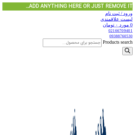
ADD ANYTHING HERE OR JUST REMOVE IT…
ورود / ثبت نام
لیست علاقمندی
0
مورد
۰
تومان
02166709401
09388760530
Products search