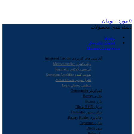
0
مورد
۰
تومان
دسته بندی محصولات
ربات ها
قطعات الکترونیک
Electronic Components
آی سی های کاربردی Integrated Circuits
میکروکنترلر Microcontroller
آی سی رگولاتور Regulator
تقویت کننده Operation Amplifire
کنترل موتور Motor Driver
منطقی دیجیتال Logic
اپتوکوپلر Optocoupler
باتری Battery
بازر Buzzer
تبدیل SMD به Dip
ترانزیستور Transistor
جا باتری Battery Holder
خازن Capacitor
دیود Diode
رله Relay