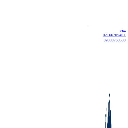
منو
02166709401
09388760530