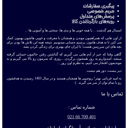
پیگیری سفارشات
حریم خصوصی
پرسش‌های متداول
رویه‌های بازگرداندن کالا
امسال هم گذشت ... با همه خوبی ها و بدی ها، سختی ها و آسونی ها ...
از اون هایی که همراهمون موندن و همچنان با معرفت و خوبی هاشون بهمون کمک
می کنن تا به هدف هامون برسیم حسابی ممنونیم. نتیجه همه این تلاش ها بودن برای
بچه های این سرزمین هست؛ تا ایران جای بهتری برای زندگی کردن بشه.
گاهی وقتا که خبر از آدم هایی می گیریم که گذاشتن رفتن حالمون حسابی گرفته
میشه، امیدواریم یه روز همشون برگردن... روزی که سرمون رو بالا می گیریم و به
موندنمون افتخار می کنیم، به نظرم اون روز ...
دیر نیست، دور هم نیست
به امید فردایی بهتر! ربوچیپی ها همچنان هستند و در سال 1403 رسیدن به هدفشون
رو با تمام توان از سر می گیرند. :)
تماس با ما
شماره تماس :
401 709 66 021
ارتباط سریع واتس آپ تلگرام بله ایتا :