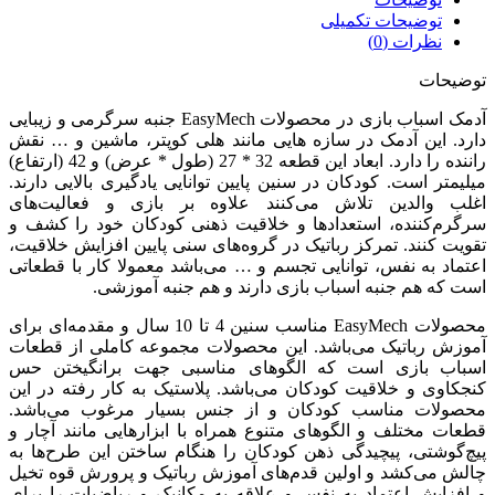
توضیحات تکمیلی
نظرات (0)
توضیحات
آدمک اسباب بازی در محصولات EasyMech جنبه سرگرمی و زیبایی
دارد. این آدمک در سازه هایی مانند هلی کوپتر، ماشین و … نقش
راننده را دارد. ابعاد این قطعه 32 * 27 (طول * عرض) و 42 (ارتفاع)
میلیمتر است. کودکان در سنین پایین توانایی یادگیری بالایی دارند.
اغلب والدین تلاش می‌کنند علاوه بر بازی و فعالیت‌های
سرگرم‌کننده، استعدادها و خلاقیت ذهنی کودکان خود را کشف و
تقویت کنند. تمرکز رباتیک در گروه‌های سنی پایین افزایش خلاقیت،
اعتماد به نفس، توانایی تجسم و … می‌باشد معمولا کار با قطعاتی
است که هم جنبه اسباب بازی دارند و هم جنبه آموزشی.
محصولات EasyMech مناسب سنین 4 تا 10 سال و مقدمه‌ای برای
آموزش رباتیک می‌باشد. این محصولات مجموعه کاملی از قطعات
اسباب بازی است که الگوهای مناسبی جهت برانگیختن حس
کنجکاوی و خلاقیت کودکان می‌باشد. پلاستیک به کار رفته در این
محصولات مناسب کودکان و از جنس بسیار مرغوب می‌باشد.
قطعات مختلف و الگوهای متنوع همراه با ابزارهایی مانند آچار و
پیچ‌گوشتی، پیچیدگی ذهن کودکان را هنگام ساختن این طرح‌ها به
چالش می‌کشد و اولین قدم‌های آموزش رباتیک و پرورش قوه تخیل
و افزایش اعتماد به نفس و علاقه به مکانیک و ریاضیات را برای