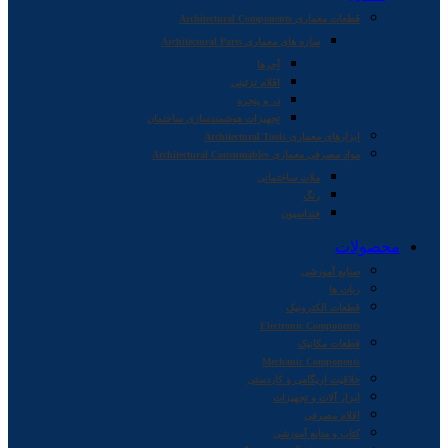
قطعات معماری Architectural Components
سازه های معماری Architectural Parts
آجرها
اقلام تزئینی
در و پنجره
تجهیزات هوشمندسازی ساختمان
ابزارهای معماری Architectural Tools
مواد مصرفی معماری Architectural Consumables
ملات ساختمانی
رنگ
فنداسیون
محصولات
صنایع آموزشی
ربات ها
قطعات الکترونیک
Electronic Components
قطعات مکانیک
Mechanic Components
خلاقیت اریگامی و کاردستی
ابزار آلات و تجهیزات
اقلام مصرفی
کتاب و منابع آموزشی