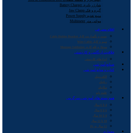
شارژر باتری Battery Charger
گیره و فک Jaw Clamp
منبع تغذیه Power Supply
مولتی متر Multimeter
اقلام مصرفی
بست و نگهدارنده کابل Cable Holder Bracket
سیم و کابل Wire Cable
مونتاژ و قلع کاری Montage Soldering
خلاقیت اریگامی و کاردستی
ابزارهای کاردستی
صنایع آموزشی
کتاب و منابع آموزشی
الکترونیک
رباتیک
مکانیک
علوم پایه
همه بسته های آموزشی-سرگرمی
4 تا 6 سال
6 تا 8 سال
8 تا 10 سال
10 تا 12 سال
12 سال به بالا
معماری