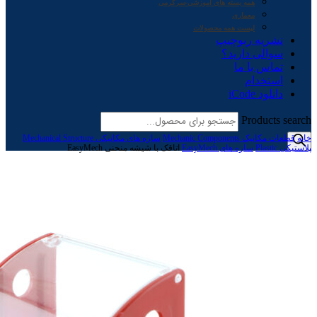
همه بسته های آموزشی-سرگرمی
معماری
لیست همه محصولات
نشریه ربوچیپ
سوالی دارید؟
تماس با ما
استخدام
دانلود iCode
Products search
خانه
قطعات مکانیک Mechanic Components
سازه های مکانیکی Mechanical Structure
پلاستیکی Plastic
سازه های EasyMech
اتاقک با شیشه منحنی EasyMech