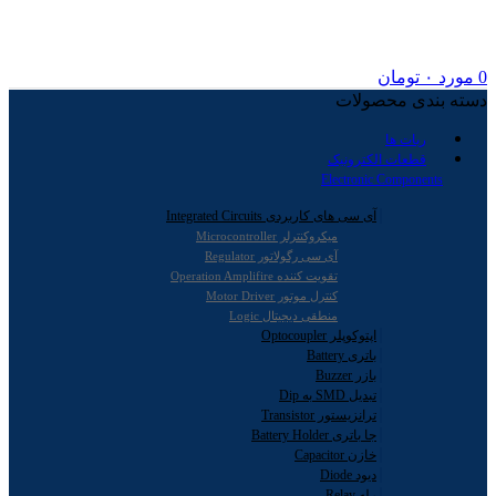
0
مورد
۰
تومان
دسته بندی محصولات
ربات ها
قطعات الکترونیک
Electronic Components
آی سی های کاربردی Integrated Circuits
میکروکنترلر Microcontroller
آی سی رگولاتور Regulator
تقویت کننده Operation Amplifire
کنترل موتور Motor Driver
منطقی دیجیتال Logic
اپتوکوپلر Optocoupler
باتری Battery
بازر Buzzer
تبدیل SMD به Dip
ترانزیستور Transistor
جا باتری Battery Holder
خازن Capacitor
دیود Diode
رله Relay