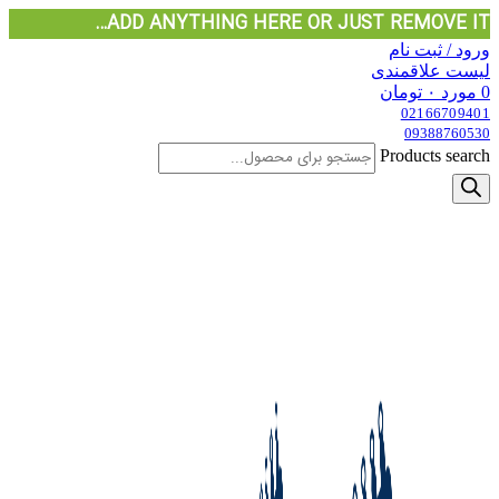
ADD ANYTHING HERE OR JUST REMOVE IT…
ورود / ثبت نام
لیست علاقمندی
0
مورد
۰
تومان
02166709401
09388760530
Products search