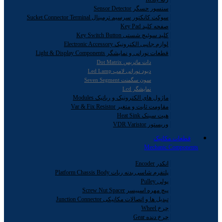
سنسور حسگر Sensor Detector
سوکت کانکتور سرسیم ترمینال Sucket Connector Terminal
صفحه کلید Key Pad
کلید سوئیچ شستی Key Switch Button
لوازم جانبی الکترونیک Electronic Accessory
قطعات نورانی و نمایشگر Light & Display Components
دات ماتریس Dot Matrix
دیود نورانی لامپ Led Lamp
سون سگمنت Seven Segment
نمایشگر Lcd
ماژول های الکترونیک و رباتیک Modules
مقاومت ثابت و متغیر Var & Fix Resistor
هیت سینک Heat Sink
وریستور VDR Varistor
قطعات مکانیک
Mechanic Components
انکدر Encoder
پلتفرم شاسی بدنه ربات Platform Chassis Body
پولی Pulley
پیچ مهره اسپیسر Screw Nut Spacer
تبدیل ها و اتصالات مکانیکی Junction Connector
چرخ Wheel
چرخ دنده Gear