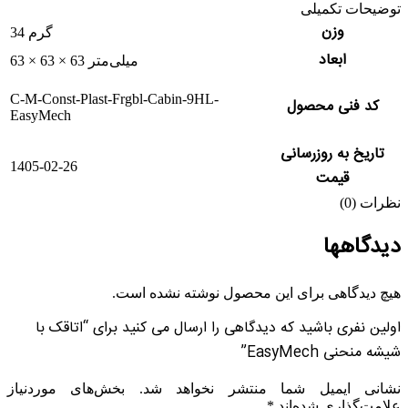
توضیحات تکمیلی
وزن
34 گرم
ابعاد
63 × 63 × 63 میلی‌متر
C-M-Const-Plast-Frgbl-Cabin-9HL-
کد فنی محصول
EasyMech
تاریخ به روزرسانی
1405-02-26
قیمت
نظرات (0)
دیدگاهها
هیچ دیدگاهی برای این محصول نوشته نشده است.
اولین نفری باشید که دیدگاهی را ارسال می کنید برای “اتاقک با
شیشه منحنی EasyMech”
نشانی ایمیل شما منتشر نخواهد شد.
بخش‌های موردنیاز
علامت‌گذاری شده‌اند
*