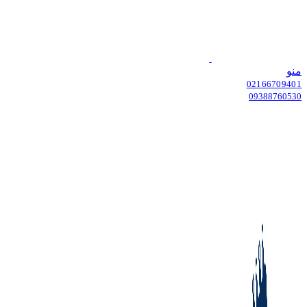
منو
02166709401
09388760530