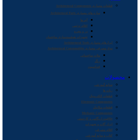
قطعات معماری Architectural Components
سازه های معماری Architectural Parts
آجرها
اقلام تزئینی
در و پنجره
تجهیزات هوشمندسازی ساختمان
ابزارهای معماری Architectural Tools
مواد مصرفی معماری Architectural Consumables
ملات ساختمانی
رنگ
فنداسیون
محصولات
صنایع آموزشی
ربات ها
قطعات الکترونیک
Electronic Components
قطعات مکانیک
Mechanic Components
خلاقیت اریگامی و کاردستی
ابزار آلات و تجهیزات
اقلام مصرفی
کتاب و منابع آموزشی