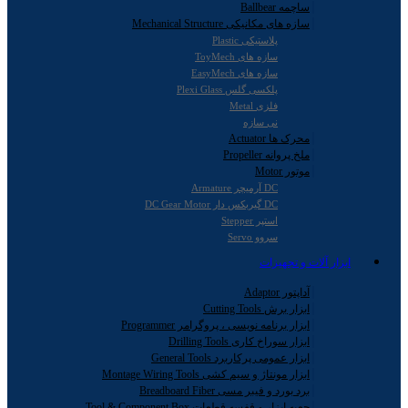
ساچمه Ballbear
سازه های مکانیکی Mechanical Structure
پلاستیکی Plastic
سازه های ToyMech
سازه های EasyMech
پلکسی گلس Plexi Glass
فلزی Metal
نی سازه
محرک ها Actuator
ملخ پروانه Propeller
موتور Motor
DC آرمیچر Armature
DC گیربکس دار DC Gear Motor
استپر Stepper
سروو Servo
ابزار آلات و تجهیزات
آداپتور Adaptor
ابزار برش Cutting Tools
ابزار برنامه نویسی ، پروگرامر Programmer
ابزار سوراخ کاری Drilling Tools
ابزار عمومی پرکاربرد General Tools
ابزار مونتاژ و سیم کشی Montage Wiring Tools
برد بورد و فیبر مسی Breadboard Fiber
جعبه ابزار و قفسه قطعات Tool & Component Box