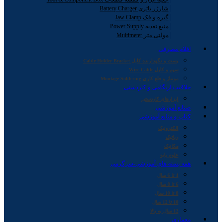
شارژر باتری Battery Charger
گیره و فک Jaw Clamp
منبع تغذیه Power Supply
مولتی متر Multimeter
اقلام مصرفی
بست و نگهدارنده کابل Cable Holder Bracket
سیم و کابل Wire Cable
مونتاژ و قلع کاری Montage Soldering
خلاقیت اریگامی و کاردستی
ابزارهای کاردستی
صنایع آموزشی
کتاب و منابع آموزشی
الکترونیک
رباتیک
مکانیک
علوم پایه
همه بسته های آموزشی-سرگرمی
4 تا 6 سال
6 تا 8 سال
8 تا 10 سال
10 تا 12 سال
12 سال به بالا
معماری