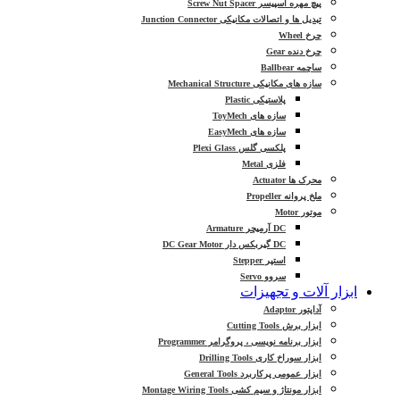
پیچ مهره اسپیسر Screw Nut Spacer
تبدیل ها و اتصالات مکانیکی Junction Connector
چرخ Wheel
چرخ دنده Gear
ساچمه Ballbear
سازه های مکانیکی Mechanical Structure
پلاستیکی Plastic
سازه های ToyMech
سازه های EasyMech
پلکسی گلس Plexi Glass
فلزی Metal
محرک ها Actuator
ملخ پروانه Propeller
موتور Motor
DC آرمیچر Armature
DC گیربکس دار DC Gear Motor
استپر Stepper
سروو Servo
ابزار آلات و تجهیزات
آداپتور Adaptor
ابزار برش Cutting Tools
ابزار برنامه نویسی ، پروگرامر Programmer
ابزار سوراخ کاری Drilling Tools
ابزار عمومی پرکاربرد General Tools
ابزار مونتاژ و سیم کشی Montage Wiring Tools