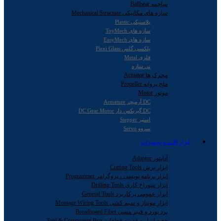
ساچمه Ballbear
سازه های مکانیکی Mechanical Structure
پلاستیکی Plastic
سازه های ToyMech
سازه های EasyMech
پلکسی گلس Plexi Glass
فلزی Metal
نی سازه
محرک ها Actuator
ملخ پروانه Propeller
موتور Motor
DC آرمیچر Armature
DC گیربکس دار DC Gear Motor
استپر Stepper
سروو Servo
ابزار آلات و تجهیزات
آداپتور Adaptor
ابزار برش Cutting Tools
ابزار برنامه نویسی ، پروگرامر Programmer
ابزار سوراخ کاری Drilling Tools
ابزار عمومی پرکاربرد General Tools
ابزار مونتاژ و سیم کشی Montage Wiring Tools
برد بورد و فیبر مسی Breadboard Fiber
جعبه ابزار و قفسه قطعات Tool & Component Box