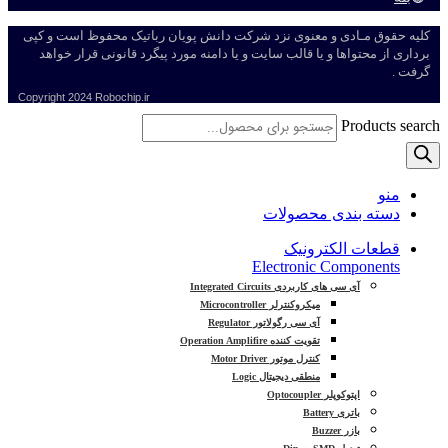
کلیه حقوق مـادی و معنوی نزد شرکت دانش پویان رباتیک محفوظ است و کپی
برداری از محتواها و یا قالب سایت و یا دامنه مورد پیگرد قانونی قرار خواهد
گرفت .
Copyright
2024 Robochip.ir
Products search
منو
دسته بندی محصولات
قطعات الکترونیک
Electronic Components
آی سی های کاربردی Integrated Circuits
میکروکنترلر Microcontroller
آی سی رگولاتور Regulator
تقویت کننده Operation Amplifire
کنترل موتور Motor Driver
منطقی دیجیتال Logic
اپتوکوپلر Optocoupler
باتری Battery
بازر Buzzer