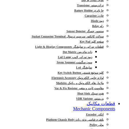
تبدیل SMD به Dip
ترانزیستور Transistor
جا باتری Battery Holder
خازن Capacitor
دیود Diode
رله Relay
سنسور حسگر Sensor Detector
سوکت کانکتور سرسیم ترمینال Sucket Connector Terminal
صفحه کلید Key Pad
قطعات نورانی و نمایشگر Light & Display Components
دات ماتریس Dot Matrix
دیود نورانی لامپ Led Lamp
سون سگمنت Seven Segment
نمایشگر Lcd
کلید سوئیچ شستی Key Switch Button
لوازم جانبی الکترونیک Electronic Accessory
ماژول های الکترونیک و رباتیک Modules
مقاومت ثابت و متغیر Var & Fix Resistor
هیت سینک Heat Sink
وریستور VDR Varistor
قطعات مکانیک
Mechanic Components
انکدر Encoder
پلتفرم شاسی بدنه ربات Platform Chassis Body
پولی Pulley