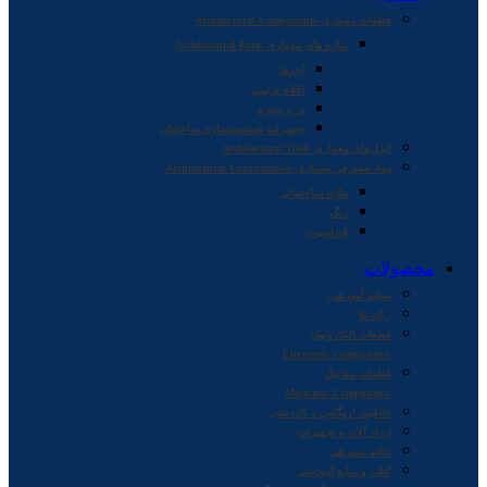
قطعات معماری Architectural Components
سازه های معماری Architectural Parts
آجرها
اقلام تزئینی
در و پنجره
تجهیزات هوشمندسازی ساختمان
ابزارهای معماری Architectural Tools
مواد مصرفی معماری Architectural Consumables
ملات ساختمانی
رنگ
فنداسیون
محصولات
صنایع آموزشی
ربات ها
قطعات الکترونیک
Electronic Components
قطعات مکانیک
Mechanic Components
خلاقیت اریگامی و کاردستی
ابزار آلات و تجهیزات
اقلام مصرفی
کتاب و منابع آموزشی