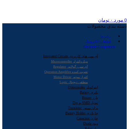
0
مورد
۰
تومان
دسته بندی محصولات
ربات ها
قطعات الکترونیک
Electronic Components
آی سی های کاربردی Integrated Circuits
میکروکنترلر Microcontroller
آی سی رگولاتور Regulator
تقویت کننده Operation Amplifire
کنترل موتور Motor Driver
منطقی دیجیتال Logic
اپتوکوپلر Optocoupler
باتری Battery
بازر Buzzer
تبدیل SMD به Dip
ترانزیستور Transistor
جا باتری Battery Holder
خازن Capacitor
دیود Diode
رله Relay