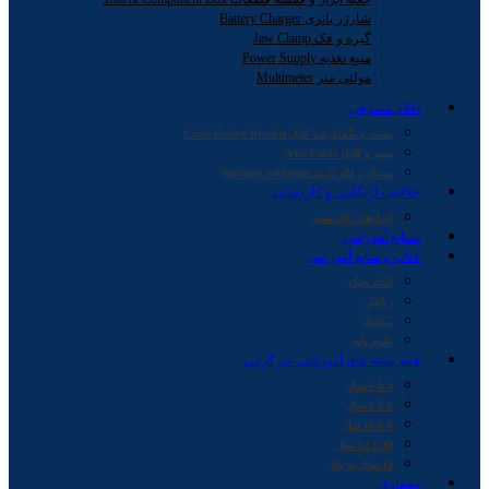
شارژر باتری Battery Charger
گیره و فک Jaw Clamp
منبع تغذیه Power Supply
مولتی متر Multimeter
اقلام مصرفی
بست و نگهدارنده کابل Cable Holder Bracket
سیم و کابل Wire Cable
مونتاژ و قلع کاری Montage Soldering
خلاقیت اریگامی و کاردستی
ابزارهای کاردستی
صنایع آموزشی
کتاب و منابع آموزشی
الکترونیک
رباتیک
مکانیک
علوم پایه
همه بسته های آموزشی-سرگرمی
4 تا 6 سال
6 تا 8 سال
8 تا 10 سال
10 تا 12 سال
12 سال به بالا
معماری