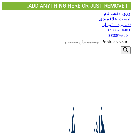
ADD ANYTHING HERE OR JUST REMOVE IT…
ورود / ثبت نام
لیست علاقمندی
0
مورد
۰
تومان
02166709401
09388760530
Products search