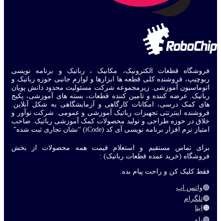
فروشگاه قطعات الکترونیک، مکانیک ، رباتیک و برنامه نویسی
ربوچیپ، فروشنده کلی قطعه ها ابزارها و لوازم جانبی حوزه رباتیک و
اتوماسیون آموزشی. زیرمجموعه شرکت مسئولیت محدود دانش پویان
رباتیک. عرضه کننده و تامین کننده قطعات، بسته های آموزشی، پکیج
های کمک درسی، امکانات کارگاهی و آزمایشگاهی به شکل آنلاین.
فروشنده اینترنتی تجهیزات رباتیک آموزشی و عمومی. شرکت نوآور و
خلاق در حوزه طراحی و تولید محصولات کمک آموزشی رباتیک. صاحب
امتیاز نرم افزار برنامه نویسی آی کد (iCode) “نشان تجاری ثبت شده”
برای تماس مستقیم و استعلام قیمت همه محصولات از بخش
فروشگاه (خرید عمده قطعات رباتیک) :
فقط کلیک کن و راحت پیام بده.
🟢
واتس اپ
🔵
تلگرام
🟠
ایتا
🟣
بله