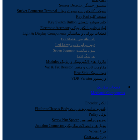
سنسور حسگر Sensor Detector
سوکت کانکتور سرسیم ترمینال Sucket Connector Terminal
صفحه کلید Key Pad
کلید سوئیچ شستی Key Switch Button
لوازم جانبی الکترونیک Electronic Accessory
قطعات نورانی و نمایشگر Light & Display Components
دات ماتریس Dot Matrix
دیود نورانی لامپ Led Lamp
سون سگمنت Seven Segment
نمایشگر Lcd
ماژول های الکترونیک و رباتیک Modules
مقاومت ثابت و متغیر Var & Fix Resistor
هیت سینک Heat Sink
وریستور VDR Varistor
قطعات مکانیک
Mechanic Components
انکدر Encoder
پلتفرم شاسی بدنه ربات Platform Chassis Body
پولی Pulley
پیچ مهره اسپیسر Screw Nut Spacer
تبدیل ها و اتصالات مکانیکی Junction Connector
چرخ Wheel
چرخ دنده Gear