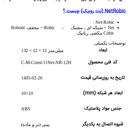
NetRobic (نت روبیک) چیست ؟
Net-Robic :
Net > شبکه ای ، مشبک – Robic > مخفف Robotic
Cubic مکعبی رباتیک
توضیحات تکمیلی
ابعاد
132 × 12 × 12 میلی‌متر
کد فنی محصول
C-M-Const-11Net-NR-12H
تاریخ به روزرسانی قیمت
1405-02-26
ابعاد هر شبکه (mm)
10×10
جنس مواد پلاستیک
ABS
شیوه اتصال به یکدیگر
پینی (نر و ماده)