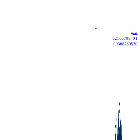
منو
02166709401
09388760530