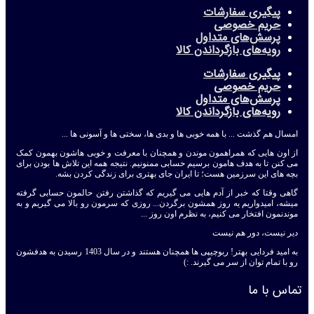
پیگیری سفارشات
حریم خصوصی
پرسش‌های متداول
رویه‌های بازگرداندن کالا
پیگیری سفارشات
حریم خصوصی
پرسش‌های متداول
رویه‌های بازگرداندن کالا
امسال هم گذشت ... با همه خوبی ها و بدی ها، سختی ها و آسونی ها ...
از اون هایی که همراهمون موندن و همچنان با معرفت و خوبی هاشون بهمون کمک
می کنن تا به هدف هامون برسیم حسابی ممنونیم. نتیجه همه این تلاش ها بودن برای
بچه های این سرزمین هست؛ تا ایران جای بهتری برای زندگی کردن بشه.
گاهی وقتا که خبر از آدم هایی می گیریم که گذاشتن رفتن حالمون حسابی گرفته
میشه، امیدواریم یه روز همشون برگردن... روزی که سرمون رو بالا می گیریم و به
موندنمون افتخار می کنیم، به نظرم اون روز ...
دیر نیست، دور هم نیست
به امید فردایی بهتر! ربوچیپی ها همچنان هستند و در سال 1403 رسیدن به هدفشون
رو با تمام توان از سر می گیرند. :)
تماس با ما