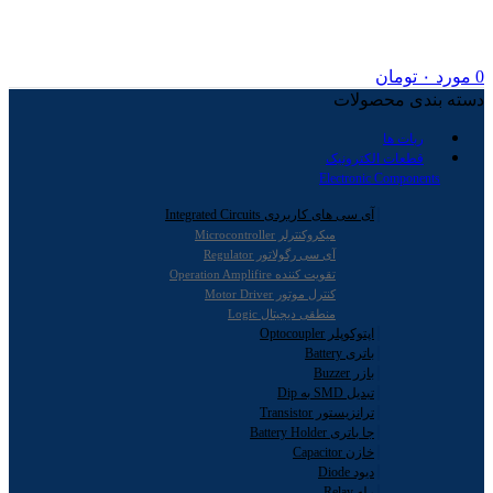
0
مورد
۰
تومان
دسته بندی محصولات
ربات ها
قطعات الکترونیک
Electronic Components
آی سی های کاربردی Integrated Circuits
میکروکنترلر Microcontroller
آی سی رگولاتور Regulator
تقویت کننده Operation Amplifire
کنترل موتور Motor Driver
منطقی دیجیتال Logic
اپتوکوپلر Optocoupler
باتری Battery
بازر Buzzer
تبدیل SMD به Dip
ترانزیستور Transistor
جا باتری Battery Holder
خازن Capacitor
دیود Diode
رله Relay