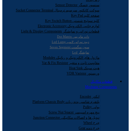
سنسور حسگر Sensor Detector
سوکت کانکتور سرسیم ترمینال Sucket Connector Terminal
صفحه کلید Key Pad
کلید سوئیچ شستی Key Switch Button
لوازم جانبی الکترونیک Electronic Accessory
قطعات نورانی و نمایشگر Light & Display Components
دات ماتریس Dot Matrix
دیود نورانی لامپ Led Lamp
سون سگمنت Seven Segment
نمایشگر Lcd
ماژول های الکترونیک و رباتیک Modules
مقاومت ثابت و متغیر Var & Fix Resistor
هیت سینک Heat Sink
وریستور VDR Varistor
قطعات مکانیک
Mechanic Components
انکدر Encoder
پلتفرم شاسی بدنه ربات Platform Chassis Body
پولی Pulley
پیچ مهره اسپیسر Screw Nut Spacer
تبدیل ها و اتصالات مکانیکی Junction Connector
چرخ Wheel
چرخ دنده Gear