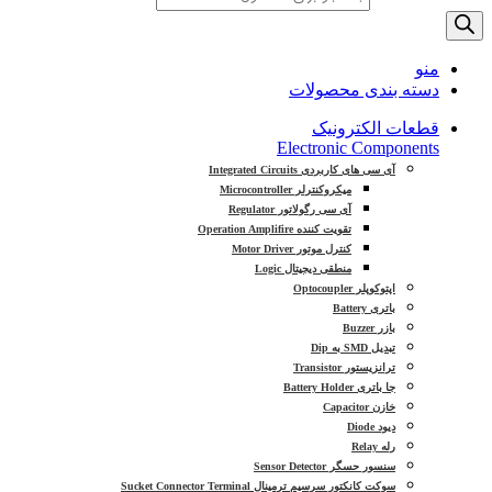
منو
دسته بندی محصولات
قطعات الکترونیک
Electronic Components
آی سی های کاربردی Integrated Circuits
میکروکنترلر Microcontroller
آی سی رگولاتور Regulator
تقویت کننده Operation Amplifire
کنترل موتور Motor Driver
منطقی دیجیتال Logic
اپتوکوپلر Optocoupler
باتری Battery
بازر Buzzer
تبدیل SMD به Dip
ترانزیستور Transistor
جا باتری Battery Holder
خازن Capacitor
دیود Diode
رله Relay
سنسور حسگر Sensor Detector
سوکت کانکتور سرسیم ترمینال Sucket Connector Terminal