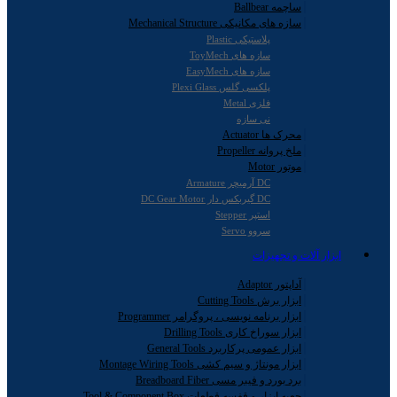
ساچمه Ballbear
سازه های مکانیکی Mechanical Structure
پلاستیکی Plastic
سازه های ToyMech
سازه های EasyMech
پلکسی گلس Plexi Glass
فلزی Metal
نی سازه
محرک ها Actuator
ملخ پروانه Propeller
موتور Motor
DC آرمیچر Armature
DC گیربکس دار DC Gear Motor
استپر Stepper
سروو Servo
ابزار آلات و تجهیزات
آداپتور Adaptor
ابزار برش Cutting Tools
ابزار برنامه نویسی ، پروگرامر Programmer
ابزار سوراخ کاری Drilling Tools
ابزار عمومی پرکاربرد General Tools
ابزار مونتاژ و سیم کشی Montage Wiring Tools
برد بورد و فیبر مسی Breadboard Fiber
جعبه ابزار و قفسه قطعات Tool & Component Box