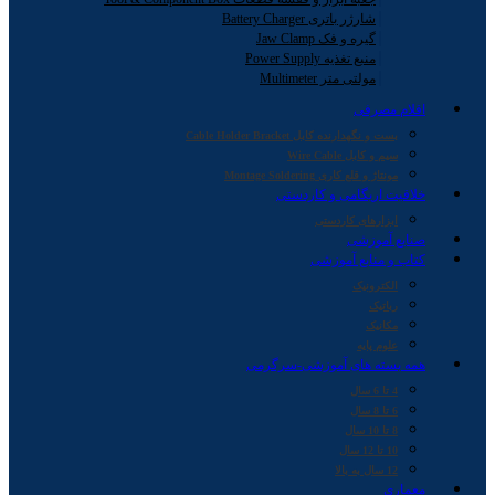
شارژر باتری Battery Charger
گیره و فک Jaw Clamp
منبع تغذیه Power Supply
مولتی متر Multimeter
اقلام مصرفی
بست و نگهدارنده کابل Cable Holder Bracket
سیم و کابل Wire Cable
مونتاژ و قلع کاری Montage Soldering
خلاقیت اریگامی و کاردستی
ابزارهای کاردستی
صنایع آموزشی
کتاب و منابع آموزشی
الکترونیک
رباتیک
مکانیک
علوم پایه
همه بسته های آموزشی-سرگرمی
4 تا 6 سال
6 تا 8 سال
8 تا 10 سال
10 تا 12 سال
12 سال به بالا
معماری