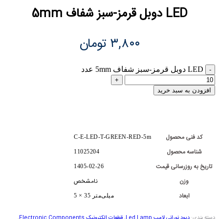
LED دوبل قرمز-سبز شفاف 5mm
۳,۸۰۰
تومان
LED دوبل قرمز-سبز شفاف 5mm عدد
افزودن به سبد خرید
کد فنی محصول
C-E-LED-T-GREEN-RED-5m
شناسه محصول
11025204
تاریخ به روزرسانی قیمت
1405-02-26
وزن
نامشخص
ابعاد
5 × 35 میلی‌متر
دسته بندی:
دیود نورانی لامپ Led Lamp
,
قطعات الکترونیک Electronic Components
,