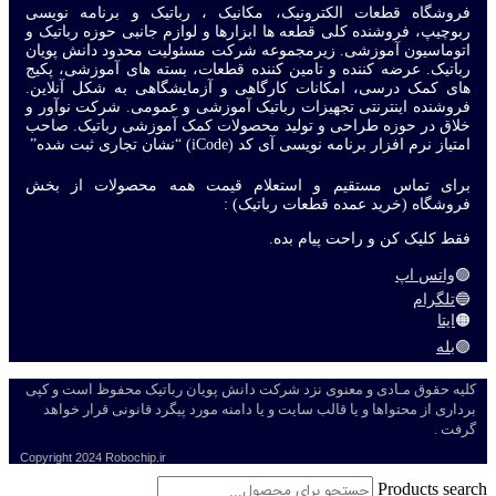
فروشگاه قطعات الکترونیک، مکانیک ، رباتیک و برنامه نویسی
ربوچیپ، فروشنده کلی قطعه ها ابزارها و لوازم جانبی حوزه رباتیک و
اتوماسیون آموزشی. زیرمجموعه شرکت مسئولیت محدود دانش پویان
رباتیک. عرضه کننده و تامین کننده قطعات، بسته های آموزشی، پکیج
های کمک درسی، امکانات کارگاهی و آزمایشگاهی به شکل آنلاین.
فروشنده اینترنتی تجهیزات رباتیک آموزشی و عمومی. شرکت نوآور و
خلاق در حوزه طراحی و تولید محصولات کمک آموزشی رباتیک. صاحب
امتیاز نرم افزار برنامه نویسی آی کد (iCode) “نشان تجاری ثبت شده”
برای تماس مستقیم و استعلام قیمت همه محصولات از بخش
فروشگاه (خرید عمده قطعات رباتیک) :
فقط کلیک کن و راحت پیام بده.
🟢
واتس اپ
🔵
تلگرام
🟠
ایتا
🟣
بله
کلیه حقوق مـادی و معنوی نزد شرکت دانش پویان رباتیک محفوظ است و کپی
برداری از محتواها و یا قالب سایت و یا دامنه مورد پیگرد قانونی قرار خواهد
گرفت .
Copyright
2024 Robochip.ir
Products search