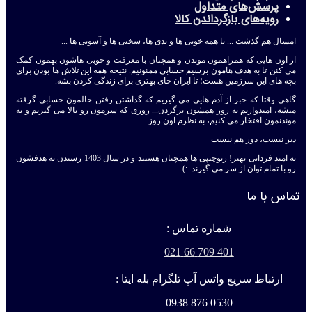
پرسش‌های متداول
رویه‌های بازگرداندن کالا
امسال هم گذشت ... با همه خوبی ها و بدی ها، سختی ها و آسونی ها ...
از اون هایی که همراهمون موندن و همچنان با معرفت و خوبی هاشون بهمون کمک
می کنن تا به هدف هامون برسیم حسابی ممنونیم. نتیجه همه این تلاش ها بودن برای
بچه های این سرزمین هست؛ تا ایران جای بهتری برای زندگی کردن بشه.
گاهی وقتا که خبر از آدم هایی می گیریم که گذاشتن رفتن حالمون حسابی گرفته
میشه، امیدواریم یه روز همشون برگردن... روزی که سرمون رو بالا می گیریم و به
موندنمون افتخار می کنیم، به نظرم اون روز ...
دیر نیست، دور هم نیست
به امید فردایی بهتر! ربوچیپی ها همچنان هستند و در سال 1403 رسیدن به هدفشون
رو با تمام توان از سر می گیرند. :)
تماس با ما
شماره تماس :
401 709 66 021
ارتباط سریع واتس آپ تلگرام بله ایتا :
0530 876 0938