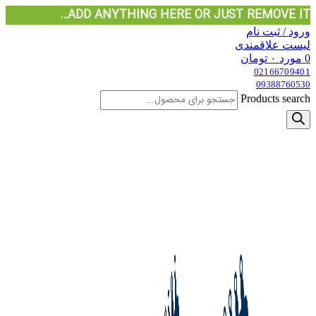
ADD ANYTHING HERE OR JUST REMOVE IT…
ورود / ثبت نام
لیست علاقمندی
0
مورد
۰
تومان
02166709401
09388760530
Products search