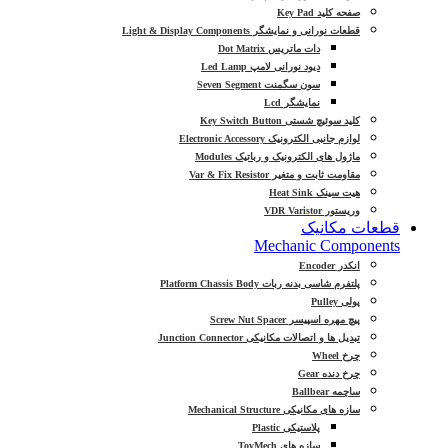
صفحه کلید Key Pad
قطعات نورانی و نمایشگر Light & Display Components
دات ماتریس Dot Matrix
دیود نورانی لامپ Led Lamp
سون سگمنت Seven Segment
نمایشگر Lcd
کلید سوئیچ شستی Key Switch Button
لوازم جانبی الکترونیک Electronic Accessory
ماژول های الکترونیک و رباتیک Modules
مقاومت ثابت و متغیر Var & Fix Resistor
هیت سینک Heat Sink
وریستور VDR Varistor
قطعات مکانیک
Mechanic Components
انکدر Encoder
پلتفرم شاسی بدنه ربات Platform Chassis Body
پولی Pulley
پیچ مهره اسپیسر Screw Nut Spacer
تبدیل ها و اتصالات مکانیکی Junction Connector
چرخ Wheel
چرخ دنده Gear
ساچمه Ballbear
سازه های مکانیکی Mechanical Structure
پلاستیکی Plastic
سازه های ToyMech