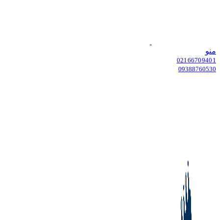
منو
02166709401
09388760530