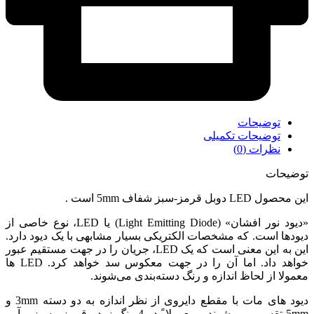
توضیحات
توضیحات تکمیلی
نظرات (0)
توضیحات
این محصول LED دوبل قرمز-سبز شفاف 5mm است .
«دیود نور افشان» (Light Emitting Diode) یا LED، نوع خاصی از
دیودها است. که مشخصات الکتریکی بسیار مشابهی با یک دیود دارد.
این به این معنی است که یک LED، جریان را در جهت مستقیم عبور
خواهد داد. اما آن را در جهت معکوس سد خواهد کرد. LED ها
معمولا از لحاظ اندازه و رنگ دسته‌بندی می‌شوند.
دیود های مات با مقطع دایروی از نظر اندازه به دو دسته 3mm و
5mm تقسیم می شوند و معمولا ً در 4 رنگ زرد ، قرمز ، سبز و آبی