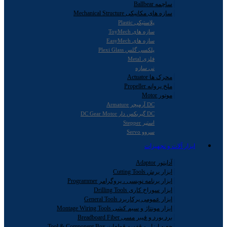
ساچمه Ballbear
سازه های مکانیکی Mechanical Structure
پلاستیکی Plastic
سازه های ToyMech
سازه های EasyMech
پلکسی گلس Plexi Glass
فلزی Metal
نی سازه
محرک ها Actuator
ملخ پروانه Propeller
موتور Motor
DC آرمیچر Armature
DC گیربکس دار DC Gear Motor
استپر Stepper
سروو Servo
ابزار آلات و تجهیزات
آداپتور Adaptor
ابزار برش Cutting Tools
ابزار برنامه نویسی ، پروگرامر Programmer
ابزار سوراخ کاری Drilling Tools
ابزار عمومی پرکاربرد General Tools
ابزار مونتاژ و سیم کشی Montage Wiring Tools
برد بورد و فیبر مسی Breadboard Fiber
جعبه ابزار و قفسه قطعات Tool & Component Box