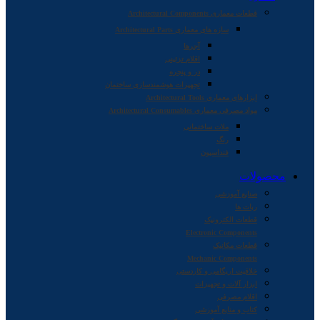
قطعات معماری Architectural Components
سازه های معماری Architectural Parts
آجرها
اقلام تزئینی
در و پنجره
تجهیزات هوشمندسازی ساختمان
ابزارهای معماری Architectural Tools
مواد مصرفی معماری Architectural Consumables
ملات ساختمانی
رنگ
فنداسیون
محصولات
صنایع آموزشی
ربات ها
قطعات الکترونیک
Electronic Components
قطعات مکانیک
Mechanic Components
خلاقیت اریگامی و کاردستی
ابزار آلات و تجهیزات
اقلام مصرفی
کتاب و منابع آموزشی