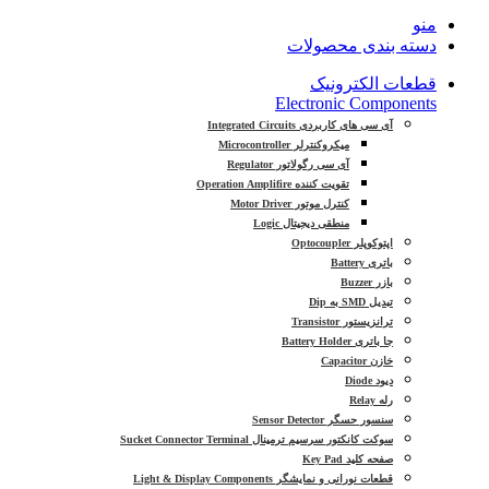
منو
دسته بندی محصولات
قطعات الکترونیک
Electronic Components
آی سی های کاربردی Integrated Circuits
میکروکنترلر Microcontroller
آی سی رگولاتور Regulator
تقویت کننده Operation Amplifire
کنترل موتور Motor Driver
منطقی دیجیتال Logic
اپتوکوپلر Optocoupler
باتری Battery
بازر Buzzer
تبدیل SMD به Dip
ترانزیستور Transistor
جا باتری Battery Holder
خازن Capacitor
دیود Diode
رله Relay
سنسور حسگر Sensor Detector
سوکت کانکتور سرسیم ترمینال Sucket Connector Terminal
صفحه کلید Key Pad
قطعات نورانی و نمایشگر Light & Display Components