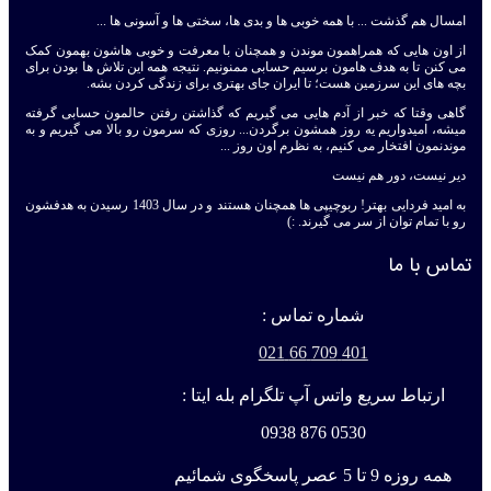
امسال هم گذشت ... با همه خوبی ها و بدی ها، سختی ها و آسونی ها ...
از اون هایی که همراهمون موندن و همچنان با معرفت و خوبی هاشون بهمون کمک
می کنن تا به هدف هامون برسیم حسابی ممنونیم. نتیجه همه این تلاش ها بودن برای
بچه های این سرزمین هست؛ تا ایران جای بهتری برای زندگی کردن بشه.
گاهی وقتا که خبر از آدم هایی می گیریم که گذاشتن رفتن حالمون حسابی گرفته
میشه، امیدواریم یه روز همشون برگردن... روزی که سرمون رو بالا می گیریم و به
موندنمون افتخار می کنیم، به نظرم اون روز ...
دیر نیست، دور هم نیست
به امید فردایی بهتر! ربوچیپی ها همچنان هستند و در سال 1403 رسیدن به هدفشون
رو با تمام توان از سر می گیرند. :)
تماس با ما
شماره تماس :
401 709 66 021
ارتباط سریع واتس آپ تلگرام بله ایتا :
0530 876 0938
همه روزه 9 تا 5 عصر پاسخگوی شمائیم