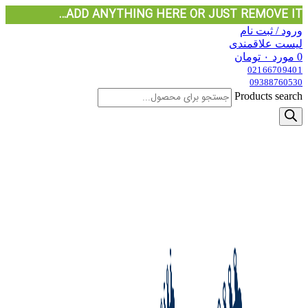
ADD ANYTHING HERE OR JUST REMOVE IT…
ورود / ثبت نام
لیست علاقمندی
0
مورد
۰
تومان
02166709401
09388760530
Products search