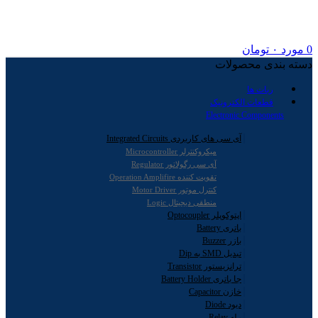
0
مورد
۰
تومان
دسته بندی محصولات
ربات ها
قطعات الکترونیک
Electronic Components
آی سی های کاربردی Integrated Circuits
میکروکنترلر Microcontroller
آی سی رگولاتور Regulator
تقویت کننده Operation Amplifire
کنترل موتور Motor Driver
منطقی دیجیتال Logic
اپتوکوپلر Optocoupler
باتری Battery
بازر Buzzer
تبدیل SMD به Dip
ترانزیستور Transistor
جا باتری Battery Holder
خازن Capacitor
دیود Diode
رله Relay