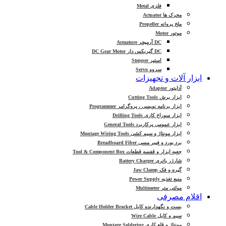
فلزی Metal
محرک ها Actuator
ملخ پروانه Propeller
موتور Motor
DC آرمیچر Armature
DC گیربکس دار DC Gear Motor
استپر Stepper
سروو Servo
ابزار آلات و تجهیزات
آداپتور Adaptor
ابزار برش Cutting Tools
ابزار برنامه نویسی ، پروگرامر Programmer
ابزار سوراخ کاری Drilling Tools
ابزار عمومی پرکاربرد General Tools
ابزار مونتاژ و سیم کشی Montage Wiring Tools
برد بورد و فیبر مسی Breadboard Fiber
جعبه ابزار و قفسه قطعات Tool & Component Box
شارژر باتری Battery Charger
گیره و فک Jaw Clamp
منبع تغذیه Power Supply
مولتی متر Multimeter
اقلام مصرفی
بست و نگهدارنده کابل Cable Holder Bracket
سیم و کابل Wire Cable
مونتاژ و قلع کاری Montage Soldering