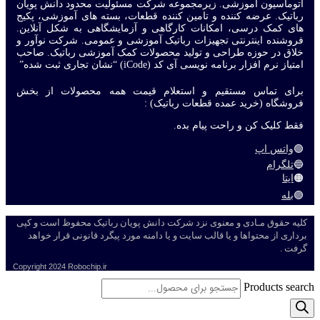
اتوماسیون آموزشی. زیرمجموعه شرکت مسئولیت محدود دانش پویان
رباتیک. عرضه کننده و تامین کننده قطعات، بسته های آموزشی، پکیج
های کمک درسی، امکانات کارگاهی و آزمایشگاهی به شکل آنلاین.
فروشنده اینترنتی تجهیزات رباتیک آموزشی و عمومی. شرکت نوآور و
خلاق در حوزه طراحی و تولید محصولات کمک آموزشی رباتیک. صاحب
امتیاز نرم افزار برنامه نویسی آی کد (iCode) “نشان تجاری ثبت شده”
برای تماس مستقیم و استعلام قیمت همه محصولات از بخش
فروشگاه (خرید عمده قطعات رباتیک) :
فقط کلیک کن و راحت پیام بده.
🟢
واتس اپ
🔵
تلگرام
🟠
ایتا
🟣
بله
کلیه حقوق مـادی و معنوی نزد شرکت دانش پویان رباتیک محفوظ است و کپی
برداری از محتواها و یا قالب سایت و یا دامنه مورد پیگرد قانونی قرار خواهد
گرفت .
Copyright
2024 Robochip.ir
Products search