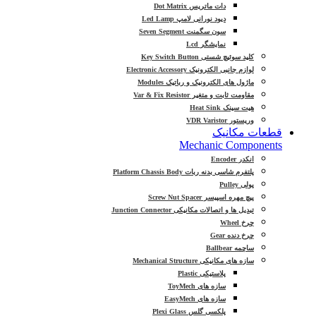
دات ماتریس Dot Matrix
دیود نورانی لامپ Led Lamp
سون سگمنت Seven Segment
نمایشگر Lcd
کلید سوئیچ شستی Key Switch Button
لوازم جانبی الکترونیک Electronic Accessory
ماژول های الکترونیک و رباتیک Modules
مقاومت ثابت و متغیر Var & Fix Resistor
هیت سینک Heat Sink
وریستور VDR Varistor
قطعات مکانیک
Mechanic Components
انکدر Encoder
پلتفرم شاسی بدنه ربات Platform Chassis Body
پولی Pulley
پیچ مهره اسپیسر Screw Nut Spacer
تبدیل ها و اتصالات مکانیکی Junction Connector
چرخ Wheel
چرخ دنده Gear
ساچمه Ballbear
سازه های مکانیکی Mechanical Structure
پلاستیکی Plastic
سازه های ToyMech
سازه های EasyMech
پلکسی گلس Plexi Glass