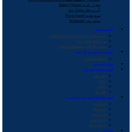
شارژر باتری Battery Charger
گیره و فک Jaw Clamp
منبع تغذیه Power Supply
مولتی متر Multimeter
اقلام مصرفی
بست و نگهدارنده کابل Cable Holder Bracket
سیم و کابل Wire Cable
مونتاژ و قلع کاری Montage Soldering
خلاقیت اریگامی و کاردستی
ابزارهای کاردستی
صنایع آموزشی
کتاب و منابع آموزشی
الکترونیک
رباتیک
مکانیک
علوم پایه
همه بسته های آموزشی-سرگرمی
4 تا 6 سال
6 تا 8 سال
8 تا 10 سال
10 تا 12 سال
12 سال به بالا
معماری