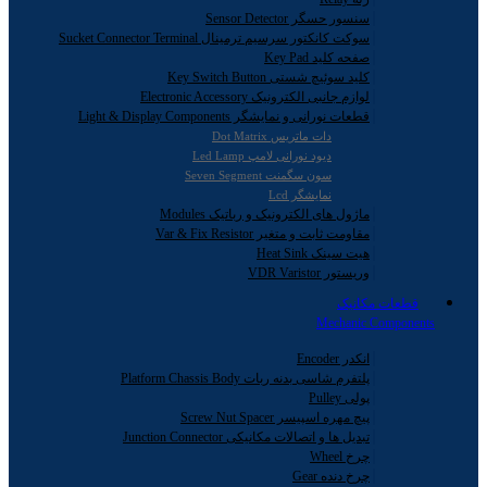
سنسور حسگر Sensor Detector
سوکت کانکتور سرسیم ترمینال Sucket Connector Terminal
صفحه کلید Key Pad
کلید سوئیچ شستی Key Switch Button
لوازم جانبی الکترونیک Electronic Accessory
قطعات نورانی و نمایشگر Light & Display Components
دات ماتریس Dot Matrix
دیود نورانی لامپ Led Lamp
سون سگمنت Seven Segment
نمایشگر Lcd
ماژول های الکترونیک و رباتیک Modules
مقاومت ثابت و متغیر Var & Fix Resistor
هیت سینک Heat Sink
وریستور VDR Varistor
قطعات مکانیک
Mechanic Components
انکدر Encoder
پلتفرم شاسی بدنه ربات Platform Chassis Body
پولی Pulley
پیچ مهره اسپیسر Screw Nut Spacer
تبدیل ها و اتصالات مکانیکی Junction Connector
چرخ Wheel
چرخ دنده Gear