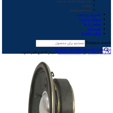
همه بسته های آموزشی-سرگرمی
معماری
لیست همه محصولات
نشریه ربوچیپ
سوالی دارید؟
تماس با ما
استخدام
دانلود iCode
Products search
خانه
قطعات الکترونیک Electronic Components
لوازم جانبی الکترونیک Electronic Accessory
اسپیکر 2.25اینچ 8اهم 0.5 وات