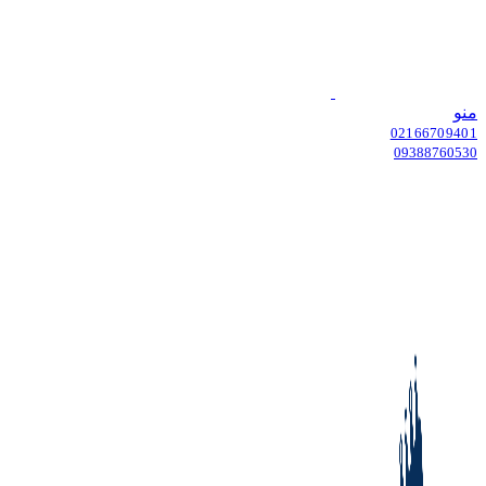
منو
02166709401
09388760530