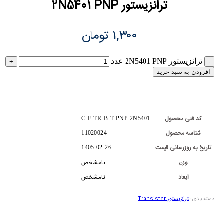
ترانزیستور 2N5401 PNP
۱,۳۰۰
تومان
ترانزیستور 2N5401 PNP عدد
افزودن به سبد خرید
کد فنی محصول
C-E-TR-BJT-PNP-2N5401
شناسه محصول
11020024
تاریخ به روزرسانی قیمت
1405-02-26
وزن
نامشخص
ابعاد
نامشخص
دسته بندی:
ترانزیستور Transistor