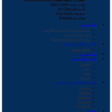
شارژر باتری Battery Charger
گیره و فک Jaw Clamp
منبع تغذیه Power Supply
مولتی متر Multimeter
اقلام مصرفی
بست و نگهدارنده کابل Cable Holder Bracket
سیم و کابل Wire Cable
مونتاژ و قلع کاری Montage Soldering
خلاقیت اریگامی و کاردستی
ابزارهای کاردستی
صنایع آموزشی
کتاب و منابع آموزشی
الکترونیک
رباتیک
مکانیک
علوم پایه
همه بسته های آموزشی-سرگرمی
4 تا 6 سال
6 تا 8 سال
8 تا 10 سال
10 تا 12 سال
12 سال به بالا
معماری