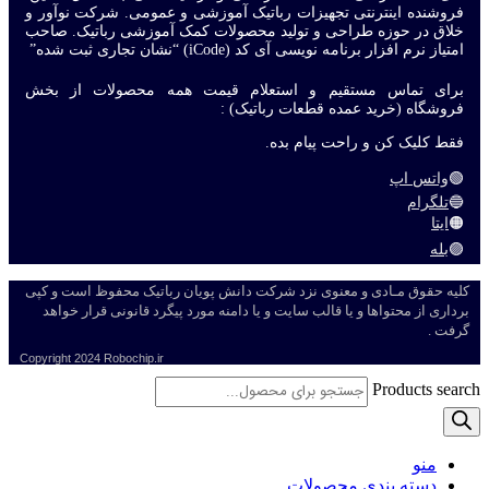
فروشنده اینترنتی تجهیزات رباتیک آموزشی و عمومی. شرکت نوآور و
خلاق در حوزه طراحی و تولید محصولات کمک آموزشی رباتیک. صاحب
امتیاز نرم افزار برنامه نویسی آی کد (iCode) “نشان تجاری ثبت شده”
برای تماس مستقیم و استعلام قیمت همه محصولات از بخش
فروشگاه (خرید عمده قطعات رباتیک) :
فقط کلیک کن و راحت پیام بده.
🟢
واتس اپ
🔵
تلگرام
🟠
ایتا
🟣
بله
کلیه حقوق مـادی و معنوی نزد شرکت دانش پویان رباتیک محفوظ است و کپی
برداری از محتواها و یا قالب سایت و یا دامنه مورد پیگرد قانونی قرار خواهد
گرفت .
Copyright
2024 Robochip.ir
Products search
منو
دسته بندی محصولات