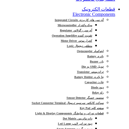
قطعات الکترونیک
Electronic Components
آی سی های کاربردی Integrated Circuits
میکروکنترلر Microcontroller
آی سی رگولاتور Regulator
تقویت کننده Operation Amplifire
کنترل موتور Motor Driver
منطقی دیجیتال Logic
اپتوکوپلر Optocoupler
باتری Battery
بازر Buzzer
تبدیل SMD به Dip
ترانزیستور Transistor
جا باتری Battery Holder
خازن Capacitor
دیود Diode
رله Relay
سنسور حسگر Sensor Detector
سوکت کانکتور سرسیم ترمینال Sucket Connector Terminal
صفحه کلید Key Pad
قطعات نورانی و نمایشگر Light & Display Components
دات ماتریس Dot Matrix
دیود نورانی لامپ Led Lamp
سون سگمنت Seven Segment