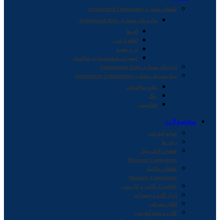
قطعات معماری Architectural Components
سازه های معماری Architectural Parts
آجرها
اقلام تزئینی
در و پنجره
تجهیزات هوشمندسازی ساختمان
ابزارهای معماری Architectural Tools
مواد مصرفی معماری Architectural Consumables
ملات ساختمانی
رنگ
فنداسیون
محصولات
صنایع آموزشی
ربات ها
قطعات الکترونیک
Electronic Components
قطعات مکانیک
Mechanic Components
خلاقیت اریگامی و کاردستی
ابزار آلات و تجهیزات
اقلام مصرفی
کتاب و منابع آموزشی