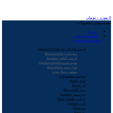
0
مورد
۰
تومان
دسته بندی محصولات
ربات ها
قطعات الکترونیک
Electronic Components
آی سی های کاربردی Integrated Circuits
میکروکنترلر Microcontroller
آی سی رگولاتور Regulator
تقویت کننده Operation Amplifire
کنترل موتور Motor Driver
منطقی دیجیتال Logic
اپتوکوپلر Optocoupler
باتری Battery
بازر Buzzer
تبدیل SMD به Dip
ترانزیستور Transistor
جا باتری Battery Holder
خازن Capacitor
دیود Diode
رله Relay