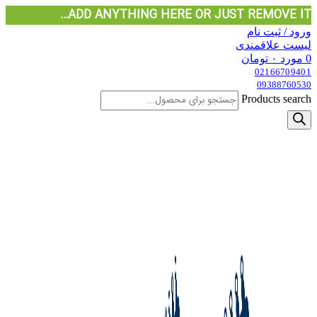
ADD ANYTHING HERE OR JUST REMOVE IT…
ورود / ثبت نام
لیست علاقمندی
0
مورد
۰
تومان
02166709401
09388760530
Products search