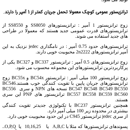
ترانزیستور عمومی کوچک معمولا تحمل جریان کمتر از 1 آمپر را دارند.
زوج ترانزیستور 1 آمپر : ترانزیستورهای SS8050 و SS8550 از
ترانزیستورهای قدرت عمومی جدید هستند که معمولا در طراحی
های جدید استفاده می شوند.
ترانزیستورهای حدود 0.75 آمپر : در نامگذاری jedec نزدیک به این
آمپر ترانزیستورهای 2n2222 محبوبیت خوبی دارند.
زوج ترانزیستورهای 0.5 آمپر : ترانزیستور BC337 و BC327 یکی از
پرکاربردترین ترانزیستورهای این مجموعه محسوب می شود.
زوج ترانزیستور 100 میلی آمپر : ترانزیستور BC54x و BC55x زوج
ترانزیستورهای جریان پایین با تقویت کنندگی خوب هستند.BC546
BC547 BC548 BC549 BC550 نسخه های NPN و سری BC556
BC557 BC558 BC559 BC560 ترانزیستور های PNP این سری
هستند.
همچنین ترانزیستور BC237 با تکنولوژی جدیدتر تقویت کنندگی
بیشتری در محدوده زیر 100 میلی آمپر دارد.
از سری jedec ترانزیستور C945 در این حدود محبوبیت خوبی دارد.
پسوندهای ترانزیستورها که مثلا با A,B,C یا 10,16,25 یا O,P,Q..