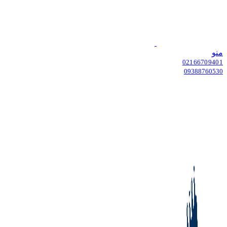
منو
02166709401
09388760530