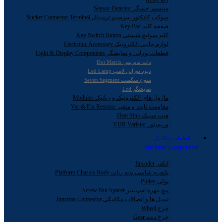
سنسور حسگر Sensor Detector
سوکت کانکتور سرسیم ترمینال Sucket Connector Terminal
صفحه کلید Key Pad
کلید سوئیچ شستی Key Switch Button
لوازم جانبی الکترونیک Electronic Accessory
قطعات نورانی و نمایشگر Light & Display Components
دات ماتریس Dot Matrix
دیود نورانی لامپ Led Lamp
سون سگمنت Seven Segment
نمایشگر Lcd
ماژول های الکترونیک و رباتیک Modules
مقاومت ثابت و متغیر Var & Fix Resistor
هیت سینک Heat Sink
وریستور VDR Varistor
قطعات مکانیک
Mechanic Components
انکدر Encoder
پلتفرم شاسی بدنه ربات Platform Chassis Body
پولی Pulley
پیچ مهره اسپیسر Screw Nut Spacer
تبدیل ها و اتصالات مکانیکی Junction Connector
چرخ Wheel
چرخ دنده Gear