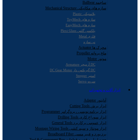
ساچمه Ballbear
سازه های مکانیکی Mechanical Structure
پلاستیکی Plastic
سازه های ToyMech
سازه های EasyMech
پلکسی گلس Plexi Glass
فلزی Metal
نی سازه
محرک ها Actuator
ملخ پروانه Propeller
موتور Motor
DC آرمیچر Armature
DC گیربکس دار DC Gear Motor
استپر Stepper
سروو Servo
ابزار آلات و تجهیزات
آداپتور Adaptor
ابزار برش Cutting Tools
ابزار برنامه نویسی ، پروگرامر Programmer
ابزار سوراخ کاری Drilling Tools
ابزار عمومی پرکاربرد General Tools
ابزار مونتاژ و سیم کشی Montage Wiring Tools
برد بورد و فیبر مسی Breadboard Fiber
جعبه ابزار و قفسه قطعات Tool & Component Box