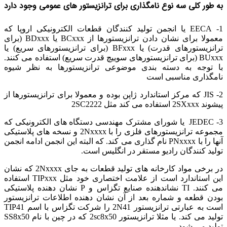
به طور کلی سه نوع نامگذاری برای ترانزیستور های عمومی وجود دارد
1- EECA یا انجمن تولید کنندگان قطعات الکترونیکی اروپا که
معمولا برای نشان دادن ترانزیستورها از BCxxx یا BDxxx (برای
ترانزیستورهای قدرت) یا BFxxx (برای ترانزیستورهای سریع) یا
BUxxx (برای ترانزیستورهای سوییچ قدرت سریع) استفاده می کنند.
با توجه به دسته بندی موضوعی ترانزیستورها به نظر شیوه
نامگذاری مناسبی است
2- JIS که مرکز استاندارد ژاپن بوده و معمولا برای ترانزیستورها از
پیشوند 2SXxxx استفاده می کند مثل 2SC2222
3- JEDEC یا شورای مشترک مهندسی دستگاه های الکترونیکی که
مجموعه ترانزیستورهای فلزی را با 2Nxxxx و نسخه های پلاستیکی
آنها را با PNxxxx نام گذاری می کند. که البته این انجمن ادامه انجمن
تولید کنندگان رادیو مستقر در انگلیس است.
در برخی مواد کارخانه های تولید قطعات به جای 2Nxxxx که نشان
این استاندارد است از علامت اختصاری خود مثل TIPxxx استفاده
می کنند. TI نشاندهنده صنایع تگزاس و P نشان دهنده پلاستیکی
بودن قطعه و شماره بعد از آن نشان دهنده اطلاعات ترانزیستور
است به عبارتی ترانزیستور 2N41 را شرکت تگزاس با اسم TIP41
تولید می کند. یا مثلا ترانزیستور 2sc8x50 که در چین با نام SS8x50
تولید می شود.