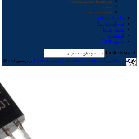
همه بسته های آموزشی-سرگرمی
معماری
لیست همه محصولات
نشریه ربوچیپ
سوالی دارید؟
تماس با ما
استخدام
دانلود iCode
Products search
خانه
قطعات الکترونیک Electronic Components
ترانزیستور Transistor
ترانزیستور 2N5401
PNP