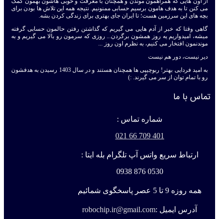
از اون هایی که همراهمون موندن و همچنان با معرفت و خوبی هاشون بهمون کمک
می کنن تا به هدف هامون برسیم حسابی ممنونیم. نتیجه همه این تلاش ها بودن برای
بچه های این سرزمین هست؛ تا ایران جای بهتری برای زندگی کردن بشه.
گاهی وقتا که خبر از آدم هایی می گیریم که گذاشتن رفتن حالمون حسابی گرفته
میشه، امیدواریم یه روز همشون برگردن... روزی که سرمون رو بالا می گیریم و به
موندنمون افتخار می کنیم، به نظرم اون روز ...
دیر نیست، دور هم نیست
به امید فردایی بهتر! ربوچیپی ها همچنان هستند و در سال 1403 رسیدن به هدفشون
رو با تمام توان از سر می گیرند. :)
تماس با ما
شماره تماس :
401 709 66 021
ارتباط سریع واتس آپ تلگرام بله ایتا :
0530 876 0938
همه روزه 9 تا 5 عصر پاسخگوی شمائیم
آدرس ایمیل :
robochip.ir@gmail.com