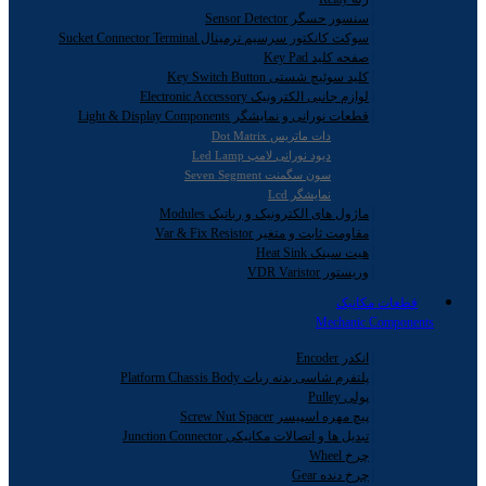
سنسور حسگر Sensor Detector
سوکت کانکتور سرسیم ترمینال Sucket Connector Terminal
صفحه کلید Key Pad
کلید سوئیچ شستی Key Switch Button
لوازم جانبی الکترونیک Electronic Accessory
قطعات نورانی و نمایشگر Light & Display Components
دات ماتریس Dot Matrix
دیود نورانی لامپ Led Lamp
سون سگمنت Seven Segment
نمایشگر Lcd
ماژول های الکترونیک و رباتیک Modules
مقاومت ثابت و متغیر Var & Fix Resistor
هیت سینک Heat Sink
وریستور VDR Varistor
قطعات مکانیک
Mechanic Components
انکدر Encoder
پلتفرم شاسی بدنه ربات Platform Chassis Body
پولی Pulley
پیچ مهره اسپیسر Screw Nut Spacer
تبدیل ها و اتصالات مکانیکی Junction Connector
چرخ Wheel
چرخ دنده Gear