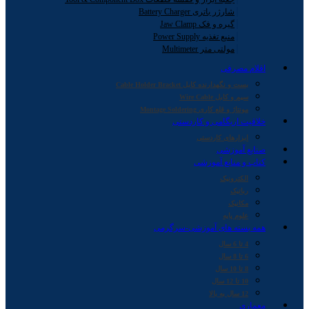
شارژر باتری Battery Charger
گیره و فک Jaw Clamp
منبع تغذیه Power Supply
مولتی متر Multimeter
اقلام مصرفی
بست و نگهدارنده کابل Cable Holder Bracket
سیم و کابل Wire Cable
مونتاژ و قلع کاری Montage Soldering
خلاقیت اریگامی و کاردستی
ابزارهای کاردستی
صنایع آموزشی
کتاب و منابع آموزشی
الکترونیک
رباتیک
مکانیک
علوم پایه
همه بسته های آموزشی-سرگرمی
4 تا 6 سال
6 تا 8 سال
8 تا 10 سال
10 تا 12 سال
12 سال به بالا
معماری