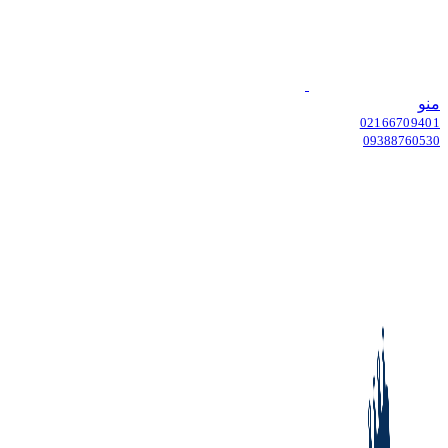
منو
02166709401
09388760530