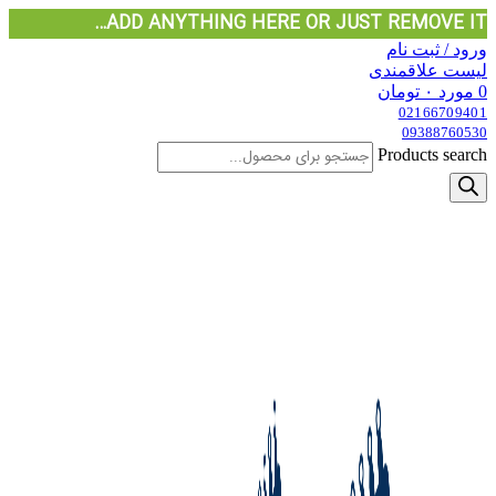
ADD ANYTHING HERE OR JUST REMOVE IT…
ورود / ثبت نام
لیست علاقمندی
0
مورد
۰
تومان
02166709401
09388760530
Products search