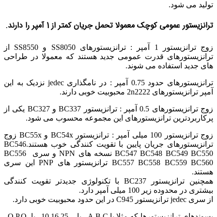
تولید می شود.
ترانزیستور عمومی کوچک معمولا تحمل جریان کمتر از 1 آمپر را دارند.
زوج ترانزیستور 1 آمپر : ترانزیستورهای SS8050 و SS8550 از
ترانزیستورهای قدرت عمومی جدید هستند که معمولا در طراحی
های جدید استفاده می شوند.
ترانزیستورهای حدود 0.75 آمپر : در نامگذاری jedec نزدیک به این
آمپر ترانزیستورهای 2n2222 محبوبیت خوبی دارند.
زوج ترانزیستورهای 0.5 آمپر : ترانزیستور BC337 و BC327 یکی از
پرکاربردترین ترانزیستورهای این مجموعه محسوب می شود.
زوج ترانزیستور 100 میلی آمپر : ترانزیستور BC54x و BC55x زوج
ترانزیستورهای جریان پایین با تقویت کنندگی خوب هستند.BC546
BC547 BC548 BC549 BC550 نسخه های NPN و سری BC556
BC557 BC558 BC559 BC560 ترانزیستور های PNP این سری
هستند.
همچنین ترانزیستور BC237 با تکنولوژی جدیدتر تقویت کنندگی
بیشتری در محدوده زیر 100 میلی آمپر دارد.
از سری jedec ترانزیستور C945 در این حدود محبوبیت خوبی دارد.
پسوندهای ترانزیستورها که مثلا با A,B,C یا 10,16,25 یا O,P,Q..