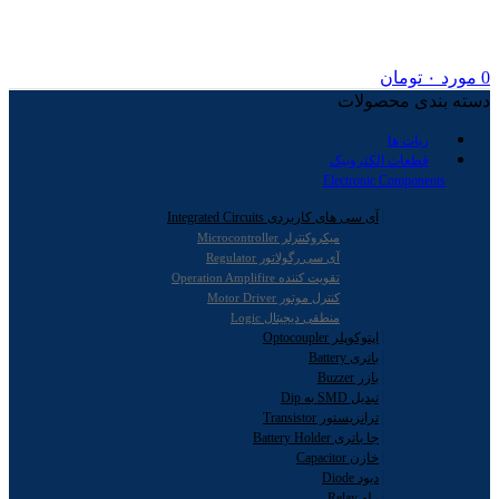
0
مورد
۰
تومان
دسته بندی محصولات
ربات ها
قطعات الکترونیک
Electronic Components
آی سی های کاربردی Integrated Circuits
میکروکنترلر Microcontroller
آی سی رگولاتور Regulator
تقویت کننده Operation Amplifire
کنترل موتور Motor Driver
منطقی دیجیتال Logic
اپتوکوپلر Optocoupler
باتری Battery
بازر Buzzer
تبدیل SMD به Dip
ترانزیستور Transistor
جا باتری Battery Holder
خازن Capacitor
دیود Diode
رله Relay