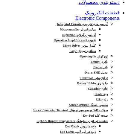
دسته بندی محصولات
قطعات الکترونیک
Electronic Components
آی سی های کاربردی Integrated Circuits
میکروکنترلر Microcontroller
آی سی رگولاتور Regulator
تقویت کننده Operation Amplifire
کنترل موتور Motor Driver
منطقی دیجیتال Logic
اپتوکوپلر Optocoupler
باتری Battery
بازر Buzzer
تبدیل SMD به Dip
ترانزیستور Transistor
جا باتری Battery Holder
خازن Capacitor
دیود Diode
رله Relay
سنسور حسگر Sensor Detector
سوکت کانکتور سرسیم ترمینال Sucket Connector Terminal
صفحه کلید Key Pad
قطعات نورانی و نمایشگر Light & Display Components
دات ماتریس Dot Matrix
دیود نورانی لامپ Led Lamp