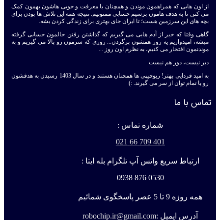
از اون هایی که همراهمون موندن و همچنان با معرفت و خوبی هاشون بهمون کمک
می کنن تا به هدف هامون برسیم حسابی ممنونیم. نتیجه همه این تلاش ها بودن برای
بچه های این سرزمین هست؛ تا ایران جای بهتری برای زندگی کردن بشه.
گاهی وقتا که خبر از آدم هایی می گیریم که گذاشتن رفتن حالمون حسابی گرفته
میشه، امیدواریم یه روز همشون برگردن... روزی که سرمون رو بالا می گیریم و به
موندنمون افتخار می کنیم، به نظرم اون روز ...
دیر نیست، دور هم نیست
به امید فردایی بهتر! ربوچیپی ها همچنان هستند و در سال 1403 رسیدن به هدفشون
رو با تمام توان از سر می گیرند. :)
تماس با ما
شماره تماس :
401 709 66 021
ارتباط سریع واتس آپ تلگرام بله ایتا :
0530 876 0938
همه روزه 9 تا 5 عصر پاسخگوی شمائیم
آدرس ایمیل :
robochip.ir@gmail.com