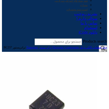
همه بسته های آموزشی-سرگرمی
معماری
لیست همه محصولات
نشریه ربوچیپ
سوالی دارید؟
تماس با ما
استخدام
دانلود iCode
Products search
خانه
قطعات الکترونیک Electronic Components
ترانزیستور Transistor
ترانزیستور BC237
NPN