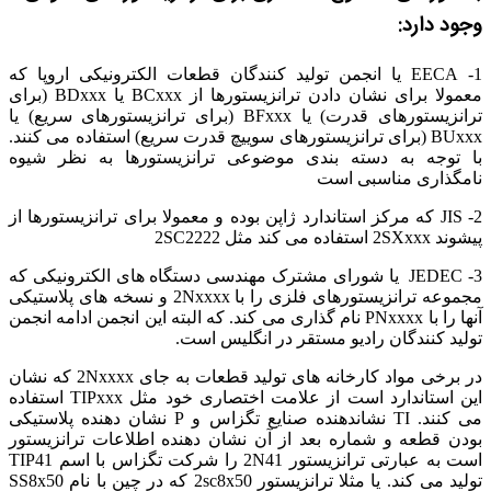
وجود دارد:
1- EECA یا انجمن تولید کنندگان قطعات الکترونیکی اروپا که
معمولا برای نشان دادن ترانزیستورها از BCxxx یا BDxxx (برای
ترانزیستورهای قدرت) یا BFxxx (برای ترانزیستورهای سریع) یا
BUxxx (برای ترانزیستورهای سوییچ قدرت سریع) استفاده می کنند.
با توجه به دسته بندی موضوعی ترانزیستورها به نظر شیوه
نامگذاری مناسبی است
2- JIS که مرکز استاندارد ژاپن بوده و معمولا برای ترانزیستورها از
پیشوند 2SXxxx استفاده می کند مثل 2SC2222
3- JEDEC یا شورای مشترک مهندسی دستگاه های الکترونیکی که
مجموعه ترانزیستورهای فلزی را با 2Nxxxx و نسخه های پلاستیکی
آنها را با PNxxxx نام گذاری می کند. که البته این انجمن ادامه انجمن
تولید کنندگان رادیو مستقر در انگلیس است.
در برخی مواد کارخانه های تولید قطعات به جای 2Nxxxx که نشان
این استاندارد است از علامت اختصاری خود مثل TIPxxx استفاده
می کنند. TI نشاندهنده صنایع تگزاس و P نشان دهنده پلاستیکی
بودن قطعه و شماره بعد از آن نشان دهنده اطلاعات ترانزیستور
است به عبارتی ترانزیستور 2N41 را شرکت تگزاس با اسم TIP41
تولید می کند. یا مثلا ترانزیستور 2sc8x50 که در چین با نام SS8x50