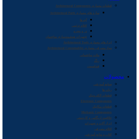
قطعات معماری Architectural Components
سازه های معماری Architectural Parts
آجرها
اقلام تزئینی
در و پنجره
تجهیزات هوشمندسازی ساختمان
ابزارهای معماری Architectural Tools
مواد مصرفی معماری Architectural Consumables
ملات ساختمانی
رنگ
فنداسیون
محصولات
صنایع آموزشی
ربات ها
قطعات الکترونیک
Electronic Components
قطعات مکانیک
Mechanic Components
خلاقیت اریگامی و کاردستی
ابزار آلات و تجهیزات
اقلام مصرفی
کتاب و منابع آموزشی