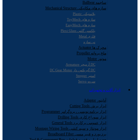
ساچمه Ballbear
سازه های مکانیکی Mechanical Structure
پلاستیکی Plastic
سازه های ToyMech
سازه های EasyMech
پلکسی گلس Plexi Glass
فلزی Metal
نی سازه
محرک ها Actuator
ملخ پروانه Propeller
موتور Motor
DC آرمیچر Armature
DC گیربکس دار DC Gear Motor
استپر Stepper
سروو Servo
ابزار آلات و تجهیزات
آداپتور Adaptor
ابزار برش Cutting Tools
ابزار برنامه نویسی ، پروگرامر Programmer
ابزار سوراخ کاری Drilling Tools
ابزار عمومی پرکاربرد General Tools
ابزار مونتاژ و سیم کشی Montage Wiring Tools
برد بورد و فیبر مسی Breadboard Fiber
جعبه ابزار و قفسه قطعات Tool & Component Box