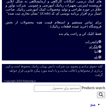
های کمک درسی، امکانات کارگاهی و آزمایشگاهی به شکل آنلاین.
فروشنده اینترنتی تجهیزات رباتیک آموزشی و عمومی. شرکت نوآور و
خلاق در حوزه طراحی و تولید محصولات کمک آموزشی رباتیک. صاحب
امتیاز نرم افزار برنامه نویسی آی کد (iCode) “نشان تجاری ثبت شده”
برای تماس مستقیم و استعلام قیمت همه محصولات از بخش
فروشگاه (خرید عمده قطعات رباتیک) :
فقط کلیک کن و راحت پیام بده.
🟢
واتس اپ
🔵
تلگرام
🟠
ایتا
🟣
بله
کلیه حقوق مـادی و معنوی نزد شرکت دانش پویان رباتیک محفوظ است و کپی
برداری از محتواها و یا قالب سایت و یا دامنه مورد پیگرد قانونی قرار خواهد
گرفت .
Copyright
2024 Robochip.ir
Products search
منو