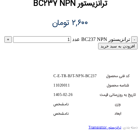
ترانزیستور BC237 NPN
۲,۶۰۰
تومان
ترانزیستور BC237 NPN عدد
افزودن به سبد خرید
کد فنی محصول
C-E-TR-BJT-NPN-BC237
شناسه محصول
11020011
تاریخ به روزرسانی قیمت
1405-02-26
وزن
نامشخص
ابعاد
نامشخص
دسته بندی:
ترانزیستور Transistor