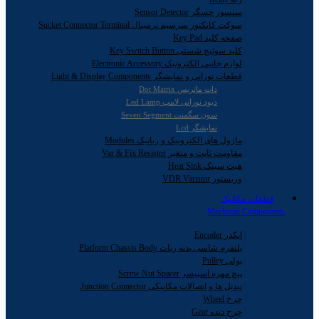
سنسور حسگر Sensor Detector
سوکت کانکتور سرسیم ترمینال Sucket Connector Terminal
صفحه کلید Key Pad
کلید سوئیچ شستی Key Switch Button
لوازم جانبی الکترونیک Electronic Accessory
قطعات نورانی و نمایشگر Light & Display Components
دات ماتریس Dot Matrix
دیود نورانی لامپ Led Lamp
سون سگمنت Seven Segment
نمایشگر Lcd
ماژول های الکترونیک و رباتیک Modules
مقاومت ثابت و متغیر Var & Fix Resistor
هیت سینک Heat Sink
وریستور VDR Varistor
قطعات مکانیک
Mechanic Components
انکدر Encoder
پلتفرم شاسی بدنه ربات Platform Chassis Body
پولی Pulley
پیچ مهره اسپیسر Screw Nut Spacer
تبدیل ها و اتصالات مکانیکی Junction Connector
چرخ Wheel
چرخ دنده Gear