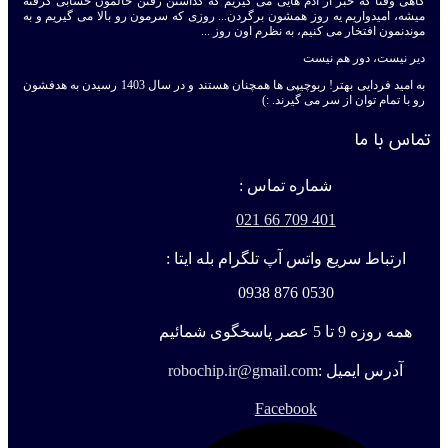
گاهی وقتا که خبر از آدم هایی می گیریم که گذاشتن رفتن حالمون حسابی گرفته
میشه، امیدواریم یه روز همشون برگردن... روزی که سرمون رو بالا می گیریم و به
موندنمون افتخار می کنیم، به نظرم اون روز ...
دیر نیست، دور هم نیست
به امید فردایی بهتر! ربوچیپی ها همچنان هستند و در سال 1403 رسیدن به هدفشون
رو با تمام توان از سر می گیرند. :)
تماس با ما
شماره تماس :
401 709 66 021
ارتباط سریع واتس آپ تلگرام بله ایتا :
0530 876 0938
همه روزه 9 تا 5 عصر پاسخگوی شمائیم
آدرس ایمیل :
robochip.ir@gmail.com
Facebook