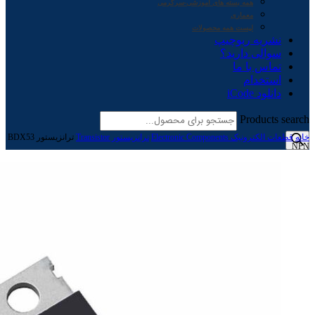
همه بسته های آموزشی-سرگرمی
معماری
لیست همه محصولات
نشریه ربوچیپ
سوالی دارید؟
تماس با ما
استخدام
دانلود iCode
Products search
خانه
قطعات الکترونیک Electronic Components
ترانزیستور Transistor
ترانزیستور BDX53
NPN