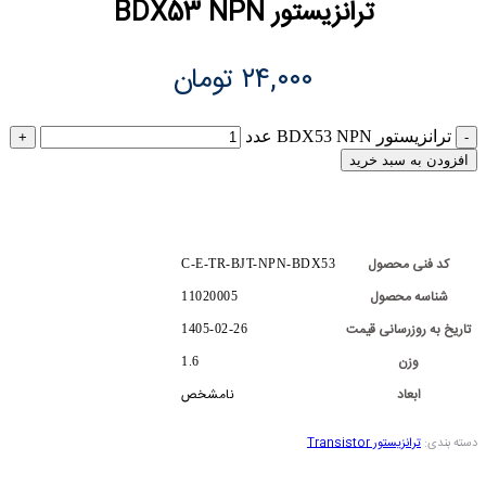
ترانزیستور BDX53 NPN
۲۴,۰۰۰
تومان
ترانزیستور BDX53 NPN عدد
افزودن به سبد خرید
کد فنی محصول
C-E-TR-BJT-NPN-BDX53
شناسه محصول
11020005
تاریخ به روزرسانی قیمت
1405-02-26
وزن
1.6
ابعاد
نامشخص
دسته بندی:
ترانزیستور Transistor