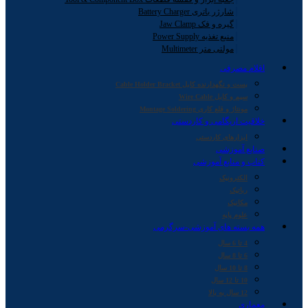
شارژر باتری Battery Charger
گیره و فک Jaw Clamp
منبع تغذیه Power Supply
مولتی متر Multimeter
اقلام مصرفی
بست و نگهدارنده کابل Cable Holder Bracket
سیم و کابل Wire Cable
مونتاژ و قلع کاری Montage Soldering
خلاقیت اریگامی و کاردستی
ابزارهای کاردستی
صنایع آموزشی
کتاب و منابع آموزشی
الکترونیک
رباتیک
مکانیک
علوم پایه
همه بسته های آموزشی-سرگرمی
4 تا 6 سال
6 تا 8 سال
8 تا 10 سال
10 تا 12 سال
12 سال به بالا
معماری