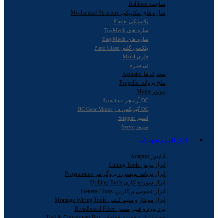
ساچمه Ballbear
سازه های مکانیکی Mechanical Structure
پلاستیکی Plastic
سازه های ToyMech
سازه های EasyMech
پلکسی گلس Plexi Glass
فلزی Metal
نی سازه
محرک ها Actuator
ملخ پروانه Propeller
موتور Motor
DC آرمیچر Armature
DC گیربکس دار DC Gear Motor
استپر Stepper
سروو Servo
ابزار آلات و تجهیزات
آداپتور Adaptor
ابزار برش Cutting Tools
ابزار برنامه نویسی ، پروگرامر Programmer
ابزار سوراخ کاری Drilling Tools
ابزار عمومی پرکاربرد General Tools
ابزار مونتاژ و سیم کشی Montage Wiring Tools
برد بورد و فیبر مسی Breadboard Fiber
جعبه ابزار و قفسه قطعات Tool & Component Box