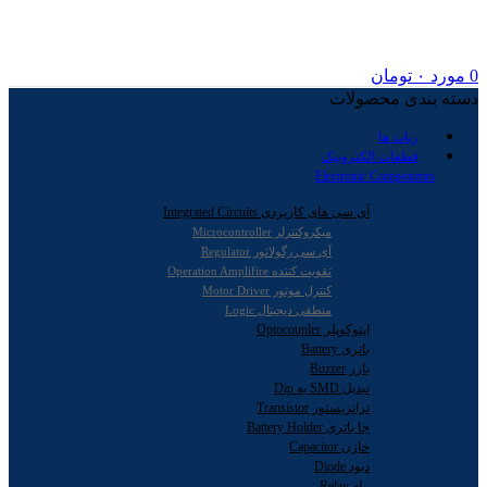
0
مورد
۰
تومان
دسته بندی محصولات
ربات ها
قطعات الکترونیک
Electronic Components
آی سی های کاربردی Integrated Circuits
میکروکنترلر Microcontroller
آی سی رگولاتور Regulator
تقویت کننده Operation Amplifire
کنترل موتور Motor Driver
منطقی دیجیتال Logic
اپتوکوپلر Optocoupler
باتری Battery
بازر Buzzer
تبدیل SMD به Dip
ترانزیستور Transistor
جا باتری Battery Holder
خازن Capacitor
دیود Diode
رله Relay