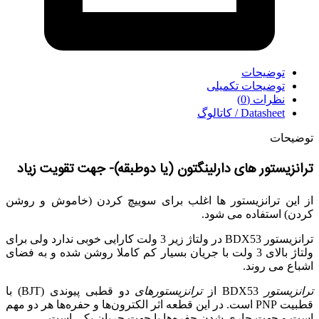
توضیحات
توضیحات تکمیلی
نظرات (0)
Datasheet / کاتالوگ
توضیحات
ترانزیستور های دارلینگتون (یا دوطبقه)- جهت تقویت زیاد
از این ترانزیستور ها اغلب برای سوییچ کردن (خاموش و روشن
کردن) استفاده می شود.
ترانزیستور BDX53 در ولتاژ زیر 3 ولت کارایی خوبی ندارد ولی برای
ولتاژ بالای 3 ولت با جریان بسیار کم کاملا روشن شده و به فضای
اشباع می روند.
ترانزیستور
BDX53 از
ترانزیستورهای
دو قطبی پیوندی (BJT) با
قطبیت PNP است. در این قطعه اثر الکترون‌ها و حفره‌ها هر دو مهم
است و جهت جاری شدن حفره‌ها با جهت جریان یکی است.