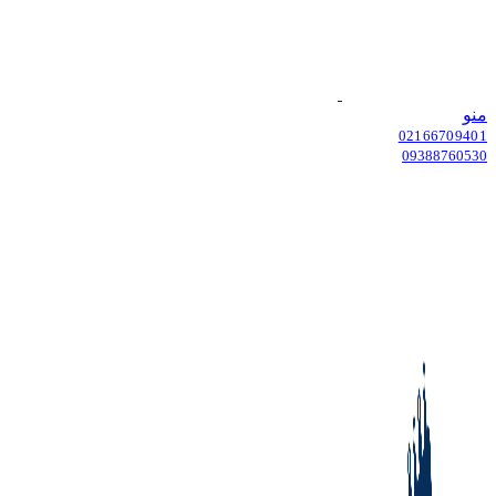
منو
02166709401
09388760530