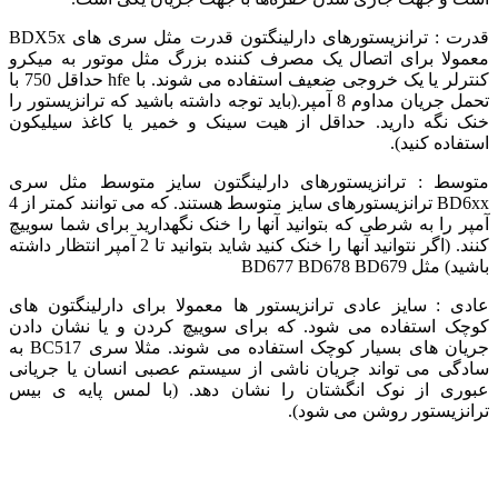
قدرت : ترانزیستورهای دارلینگتون قدرت مثل سری های BDX5x
معمولا برای اتصال یک مصرف کننده بزرگ مثل موتور به میکرو
کنترلر یا یک خروجی ضعیف استفاده می شوند. با hfe حداقل 750 با
تحمل جریان مداوم 8 آمپر.(باید توجه داشته باشید که ترانزیستور را
خنک نگه دارید. حداقل از هیت سینک و خمیر یا کاغذ سیلیکون
استفاده کنید).
متوسط : ترانزیستورهای دارلینگتون سایز متوسط مثل سری
BD6xx ترانزیستورهای سایز متوسط هستند. که می توانند کمتر از 4
آمپر را به شرطی که بتوانید آنها را خنک نگهدارید برای شما سوییچ
کنند. (اگر نتوانید آنها را خنک کنید شاید بتوانید تا 2 آمپر انتظار داشته
باشید) مثل BD677 BD678 BD679
عادی : سایز عادی ترانزیستور ها معمولا برای دارلینگتون های
کوچک استفاده می شود. که برای سوییچ کردن و یا نشان دادن
جریان های بسیار کوچک استفاده می شوند. مثلا سری BC517 به
سادگی می تواند جریان ناشی از سیستم عصبی انسان یا جریانی
عبوری از نوک انگشتان را نشان دهد. (با لمس پایه ی بیس
ترانزیستور روشن می شود).