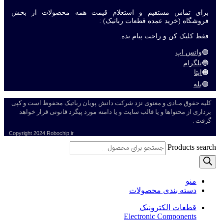
برای تماس مستقیم و استعلام قیمت همه محصولات از بخش
فروشگاه (خرید عمده قطعات رباتیک) :
فقط کلیک کن و راحت پیام بده.
🟢
واتس اپ
🔵
تلگرام
🟠
ایتا
🟣
بله
کلیه حقوق مـادی و معنوی نزد شرکت دانش پویان رباتیک محفوظ است و کپی
برداری از محتواها و یا قالب سایت و یا دامنه مورد پیگرد قانونی قرار خواهد
گرفت .
Copyright
2024 Robochip.ir
Products search
منو
دسته بندی محصولات
قطعات الکترونیک
Electronic Components