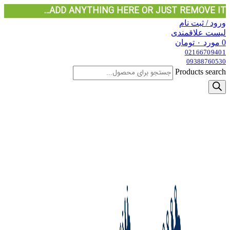
ADD ANYTHING HERE OR JUST REMOVE IT…
ورود / ثبت نام
لیست علاقمندی
0
مورد
۰
تومان
02166709401
09388760530
Products search