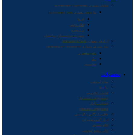
قطعات معماری Architectural Components
سازه های معماری Architectural Parts
آجرها
اقلام تزئینی
در و پنجره
تجهیزات هوشمندسازی ساختمان
ابزارهای معماری Architectural Tools
مواد مصرفی معماری Architectural Consumables
ملات ساختمانی
رنگ
فنداسیون
محصولات
صنایع آموزشی
ربات ها
قطعات الکترونیک
Electronic Components
قطعات مکانیک
Mechanic Components
خلاقیت اریگامی و کاردستی
ابزار آلات و تجهیزات
اقلام مصرفی
کتاب و منابع آموزشی