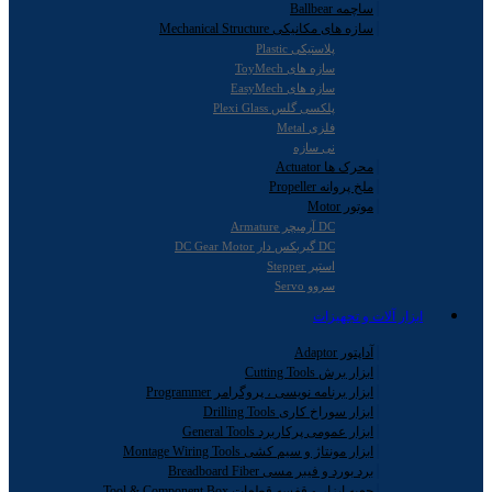
ساچمه Ballbear
سازه های مکانیکی Mechanical Structure
پلاستیکی Plastic
سازه های ToyMech
سازه های EasyMech
پلکسی گلس Plexi Glass
فلزی Metal
نی سازه
محرک ها Actuator
ملخ پروانه Propeller
موتور Motor
DC آرمیچر Armature
DC گیربکس دار DC Gear Motor
استپر Stepper
سروو Servo
ابزار آلات و تجهیزات
آداپتور Adaptor
ابزار برش Cutting Tools
ابزار برنامه نویسی ، پروگرامر Programmer
ابزار سوراخ کاری Drilling Tools
ابزار عمومی پرکاربرد General Tools
ابزار مونتاژ و سیم کشی Montage Wiring Tools
برد بورد و فیبر مسی Breadboard Fiber
جعبه ابزار و قفسه قطعات Tool & Component Box