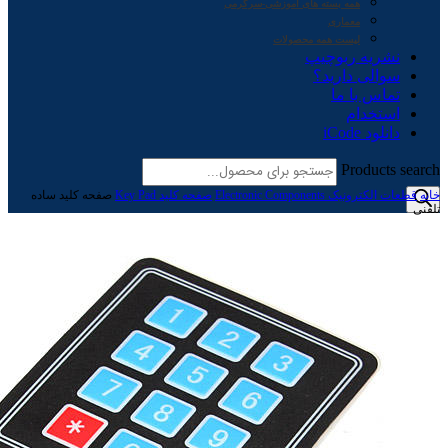
همه بسته های آموزشی-سرگرمی
معماری
لیست همه محصولات
نشریه ربوچیپ
سوالی دارید؟
تماس با ما
استخدام
دانلود iCode
Products search
خانه
قطعات الکترونیک Electronic Components
صفحه کلید Key Pad
صفحه کلید ساده
تلفنی