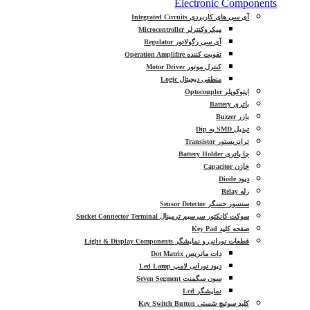
Electronic Components
آی سی های کاربردی Integrated Circuits
میکروکنترلر Microcontroller
آی سی رگولاتور Regulator
تقویت کننده Operation Amplifire
کنترل موتور Motor Driver
منطقی دیجیتال Logic
اپتوکوپلر Optocoupler
باتری Battery
بازر Buzzer
تبدیل SMD به Dip
ترانزیستور Transistor
جا باتری Battery Holder
خازن Capacitor
دیود Diode
رله Relay
سنسور حسگر Sensor Detector
سوکت کانکتور سرسیم ترمینال Sucket Connector Terminal
صفحه کلید Key Pad
قطعات نورانی و نمایشگر Light & Display Components
دات ماتریس Dot Matrix
دیود نورانی لامپ Led Lamp
سون سگمنت Seven Segment
نمایشگر Lcd
کلید سوئیچ شستی Key Switch Button