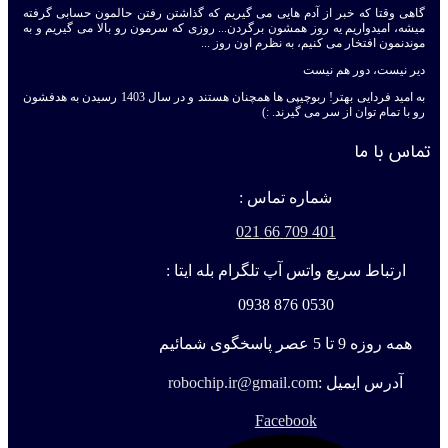
گاهی وقتا که خبر از آدم هایی می گیریم که گذاشتن رفتن حالمون حسابی گرفته
میشه، امیدواریم یه روز همشون برگردن... روزی که سرمون رو بالا می گیریم و به
موندنمون افتخار می کنیم، به نظرم اون روز ...
دیر نیست، دور هم نیست
به امید فردایی بهتر! ربوچیپی ها همچنان هستند و در سال 1403 رسیدن به هدفشون
رو با تمام توان از سر می گیرند. :)
تماس با ما
شماره تماس :
401 709 66 021
ارتباط سریع واتس آپ تلگرام بله ایتا :
0530 876 0938
همه روزه 9 تا 5 عصر پاسخگوی شمائیم
آدرس ایمیل :
robochip.ir@gmail.com
Facebook