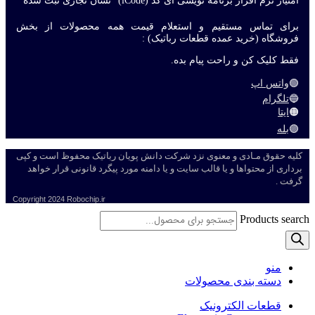
امتیاز نرم افزار برنامه نویسی آی کد (iCode) “نشان تجاری ثبت شده”
برای تماس مستقیم و استعلام قیمت همه محصولات از بخش
فروشگاه (خرید عمده قطعات رباتیک) :
فقط کلیک کن و راحت پیام بده.
🟢
واتس اپ
🔵
تلگرام
🟠
ایتا
🟣
بله
کلیه حقوق مـادی و معنوی نزد شرکت دانش پویان رباتیک محفوظ است و کپی
برداری از محتواها و یا قالب سایت و یا دامنه مورد پیگرد قانونی قرار خواهد
گرفت .
Copyright
2024 Robochip.ir
Products search
منو
دسته بندی محصولات
قطعات الکترونیک