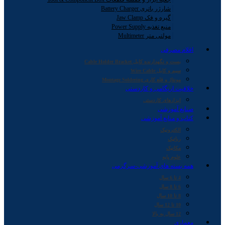
شارژر باتری Battery Charger
گیره و فک Jaw Clamp
منبع تغذیه Power Supply
مولتی متر Multimeter
اقلام مصرفی
بست و نگهدارنده کابل Cable Holder Bracket
سیم و کابل Wire Cable
مونتاژ و قلع کاری Montage Soldering
خلاقیت اریگامی و کاردستی
ابزارهای کاردستی
صنایع آموزشی
کتاب و منابع آموزشی
الکترونیک
رباتیک
مکانیک
علوم پایه
همه بسته های آموزشی-سرگرمی
4 تا 6 سال
6 تا 8 سال
8 تا 10 سال
10 تا 12 سال
12 سال به بالا
معماری