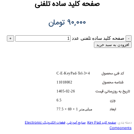
صفحه کلید ساده تلفنی
۹۰,۰۰۰
تومان
صفحه کلید ساده تلفنی عدد
افزودن به سبد خرید
کد فنی محصول
C-E-KeyPad-Tel-3×4
شناسه محصول
11018002
تاریخ به روزرسانی قیمت
1405-02-26
وزن
6.5
ابعاد
77.5 × 69 × 1 میلی‌متر
دسته بندی:
صفحه کلید Key Pad
,
صنایع آموزشی
,
قطعات الکترونیک Electronic
Components