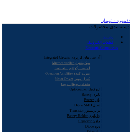
0
مورد
۰
تومان
دسته بندی محصولات
ربات ها
قطعات الکترونیک
Electronic Components
آی سی های کاربردی Integrated Circuits
میکروکنترلر Microcontroller
آی سی رگولاتور Regulator
تقویت کننده Operation Amplifire
کنترل موتور Motor Driver
منطقی دیجیتال Logic
اپتوکوپلر Optocoupler
باتری Battery
بازر Buzzer
تبدیل SMD به Dip
ترانزیستور Transistor
جا باتری Battery Holder
خازن Capacitor
دیود Diode
رله Relay