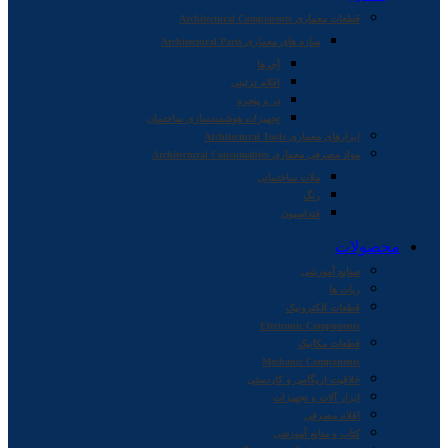
قطعات معماری Architectural Components
سازه های معماری Architectural Parts
آجرها
اقلام تزئینی
در و پنجره
تجهیزات هوشمندسازی ساختمان
ابزارهای معماری Architectural Tools
مواد مصرفی معماری Architectural Consumables
ملات ساختمانی
رنگ
فنداسیون
محصولات
صنایع آموزشی
ربات ها
قطعات الکترونیک
Electronic Components
قطعات مکانیک
Mechanic Components
خلاقیت اریگامی و کاردستی
ابزار آلات و تجهیزات
اقلام مصرفی
کتاب و منابع آموزشی