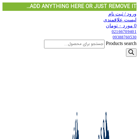
ADD ANYTHING HERE OR JUST REMOVE IT…
ورود / ثبت نام
لیست علاقمندی
0
مورد
۰
تومان
02166709401
09388760530
Products search