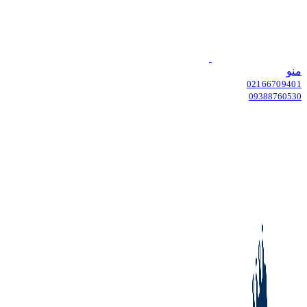
منو
02166709401
09388760530