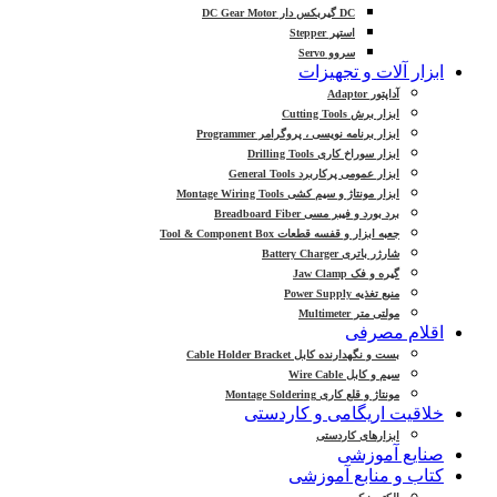
DC گیربکس دار DC Gear Motor
استپر Stepper
سروو Servo
ابزار آلات و تجهیزات
آداپتور Adaptor
ابزار برش Cutting Tools
ابزار برنامه نویسی ، پروگرامر Programmer
ابزار سوراخ کاری Drilling Tools
ابزار عمومی پرکاربرد General Tools
ابزار مونتاژ و سیم کشی Montage Wiring Tools
برد بورد و فیبر مسی Breadboard Fiber
جعبه ابزار و قفسه قطعات Tool & Component Box
شارژر باتری Battery Charger
گیره و فک Jaw Clamp
منبع تغذیه Power Supply
مولتی متر Multimeter
اقلام مصرفی
بست و نگهدارنده کابل Cable Holder Bracket
سیم و کابل Wire Cable
مونتاژ و قلع کاری Montage Soldering
خلاقیت اریگامی و کاردستی
ابزارهای کاردستی
صنایع آموزشی
کتاب و منابع آموزشی