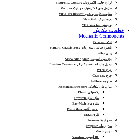
لوازم جانبی الکترونیک Electronic Accessory
ماژول های الکترونیک و رباتیک Modules
مقاومت ثابت و متغیر Var & Fix Resistor
هیت سینک Heat Sink
وریستور VDR Varistor
قطعات مکانیک
Mechanic Components
انکدر Encoder
پلتفرم شاسی بدنه ربات Platform Chassis Body
پولی Pulley
پیچ مهره اسپیسر Screw Nut Spacer
تبدیل ها و اتصالات مکانیکی Junction Connector
چرخ Wheel
چرخ دنده Gear
ساچمه Ballbear
سازه های مکانیکی Mechanical Structure
پلاستیکی Plastic
سازه های ToyMech
سازه های EasyMech
پلکسی گلس Plexi Glass
فلزی Metal
محرک ها Actuator
ملخ پروانه Propeller
موتور Motor
DC آرمیچر Armature