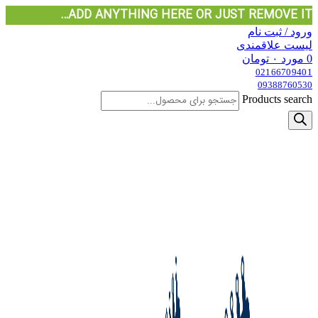
ADD ANYTHING HERE OR JUST REMOVE IT…
ورود / ثبت نام
لیست علاقمندی
0
مورد
۰
تومان
02166709401
09388760530
Products search