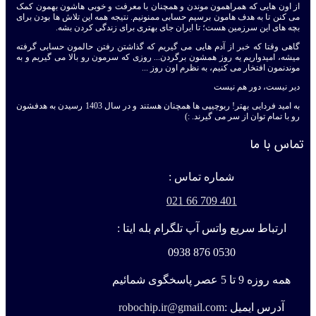
از اون هایی که همراهمون موندن و همچنان با معرفت و خوبی هاشون بهمون کمک
می کنن تا به هدف هامون برسیم حسابی ممنونیم. نتیجه همه این تلاش ها بودن برای
بچه های این سرزمین هست؛ تا ایران جای بهتری برای زندگی کردن بشه.
گاهی وقتا که خبر از آدم هایی می گیریم که گذاشتن رفتن حالمون حسابی گرفته
میشه، امیدواریم یه روز همشون برگردن... روزی که سرمون رو بالا می گیریم و به
موندنمون افتخار می کنیم، به نظرم اون روز ...
دیر نیست، دور هم نیست
به امید فردایی بهتر! ربوچیپی ها همچنان هستند و در سال 1403 رسیدن به هدفشون
رو با تمام توان از سر می گیرند. :)
تماس با ما
شماره تماس :
401 709 66 021
ارتباط سریع واتس آپ تلگرام بله ایتا :
0530 876 0938
همه روزه 9 تا 5 عصر پاسخگوی شمائیم
آدرس ایمیل :
robochip.ir@gmail.com