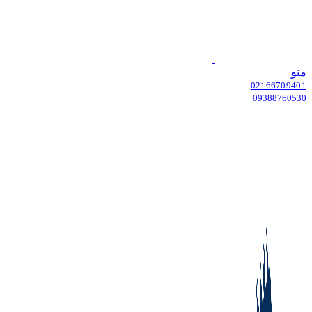
منو
02166709401
09388760530