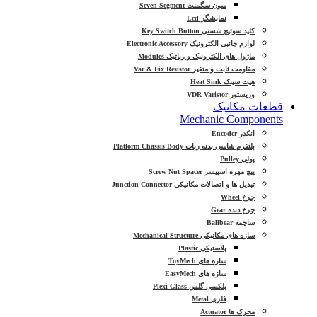
سون سگمنت Seven Segment
نمایشگر Lcd
کلید سوئیچ شستی Key Switch Button
لوازم جانبی الکترونیک Electronic Accessory
ماژول های الکترونیک و رباتیک Modules
مقاومت ثابت و متغیر Var & Fix Resistor
هیت سینک Heat Sink
وریستور VDR Varistor
قطعات مکانیک
Mechanic Components
انکدر Encoder
پلتفرم شاسی بدنه ربات Platform Chassis Body
پولی Pulley
پیچ مهره اسپیسر Screw Nut Spacer
تبدیل ها و اتصالات مکانیکی Junction Connector
چرخ Wheel
چرخ دنده Gear
ساچمه Ballbear
سازه های مکانیکی Mechanical Structure
پلاستیکی Plastic
سازه های ToyMech
سازه های EasyMech
پلکسی گلس Plexi Glass
فلزی Metal
محرک ها Actuator