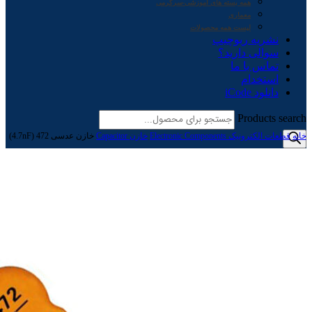
همه بسته های آموزشی-سرگرمی
معماری
لیست همه محصولات
نشریه ربوچیپ
سوالی دارید؟
تماس با ما
استخدام
دانلود iCode
Products search
خانه
قطعات الکترونیک Electronic Components
خازن Capacitor
خازن عدسی 472 (4.7nF)