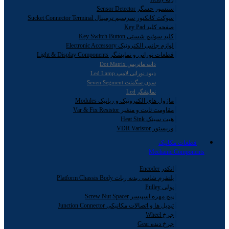
سنسور حسگر Sensor Detector
سوکت کانکتور سرسیم ترمینال Sucket Connector Terminal
صفحه کلید Key Pad
کلید سوئیچ شستی Key Switch Button
لوازم جانبی الکترونیک Electronic Accessory
قطعات نورانی و نمایشگر Light & Display Components
دات ماتریس Dot Matrix
دیود نورانی لامپ Led Lamp
سون سگمنت Seven Segment
نمایشگر Lcd
ماژول های الکترونیک و رباتیک Modules
مقاومت ثابت و متغیر Var & Fix Resistor
هیت سینک Heat Sink
وریستور VDR Varistor
قطعات مکانیک
Mechanic Components
انکدر Encoder
پلتفرم شاسی بدنه ربات Platform Chassis Body
پولی Pulley
پیچ مهره اسپیسر Screw Nut Spacer
تبدیل ها و اتصالات مکانیکی Junction Connector
چرخ Wheel
چرخ دنده Gear