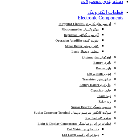
دسته بندی محصولات
قطعات الکترونیک
Electronic Components
آی سی های کاربردی Integrated Circuits
میکروکنترلر Microcontroller
آی سی رگولاتور Regulator
تقویت کننده Operation Amplifire
کنترل موتور Motor Driver
منطقی دیجیتال Logic
اپتوکوپلر Optocoupler
باتری Battery
بازر Buzzer
تبدیل SMD به Dip
ترانزیستور Transistor
جا باتری Battery Holder
خازن Capacitor
دیود Diode
رله Relay
سنسور حسگر Sensor Detector
سوکت کانکتور سرسیم ترمینال Sucket Connector Terminal
صفحه کلید Key Pad
قطعات نورانی و نمایشگر Light & Display Components
دات ماتریس Dot Matrix
دیود نورانی لامپ Led Lamp