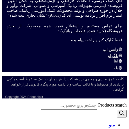
های کمک درسی، امکانات کارگاهی و آزمایشگاهی به شکل آنلاین.
فروشنده اینترنتی تجهیزات رباتیک آموزشی و عمومی. شرکت نوآور و
خلاق در حوزه طراحی و تولید محصولات کمک آموزشی رباتیک. صاحب
امتیاز نرم افزار برنامه نویسی آی کد (iCode) “نشان تجاری ثبت شده”
برای تماس مستقیم و استعلام قیمت همه محصولات از بخش
فروشگاه (خرید عمده قطعات رباتیک) :
فقط کلیک کن و راحت پیام بده.
🟢
واتس اپ
🔵
تلگرام
🟠
ایتا
🟣
بله
کلیه حقوق مـادی و معنوی نزد شرکت دانش پویان رباتیک محفوظ است و کپی
برداری از محتواها و یا قالب سایت و یا دامنه مورد پیگرد قانونی قرار خواهد
گرفت .
Copyright
2024 Robochip.ir
Products search
منو