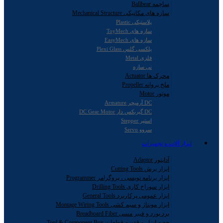
ساچمه Ballbear
سازه های مکانیکی Mechanical Structure
پلاستیکی Plastic
سازه های ToyMech
سازه های EasyMech
پلکسی گلس Plexi Glass
فلزی Metal
نی سازه
محرک ها Actuator
ملخ پروانه Propeller
موتور Motor
DC آرمیچر Armature
DC گیربکس دار DC Gear Motor
استپر Stepper
سروو Servo
ابزار آلات و تجهیزات
آداپتور Adaptor
ابزار برش Cutting Tools
ابزار برنامه نویسی ، پروگرامر Programmer
ابزار سوراخ کاری Drilling Tools
ابزار عمومی پرکاربرد General Tools
ابزار مونتاژ و سیم کشی Montage Wiring Tools
برد بورد و فیبر مسی Breadboard Fiber
جعبه ابزار و قفسه قطعات Tool & Component Box