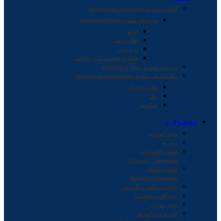
قطعات معماری Architectural Components
سازه های معماری Architectural Parts
آجرها
اقلام تزئینی
در و پنجره
تجهیزات هوشمندسازی ساختمان
ابزارهای معماری Architectural Tools
مواد مصرفی معماری Architectural Consumables
ملات ساختمانی
رنگ
فنداسیون
محصولات
صنایع آموزشی
ربات ها
قطعات الکترونیک
Electronic Components
قطعات مکانیک
Mechanic Components
خلاقیت اریگامی و کاردستی
ابزار آلات و تجهیزات
اقلام مصرفی
کتاب و منابع آموزشی