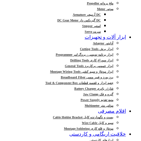
ملخ پروانه Propeller
موتور Motor
DC آرمیچر Armature
DC گیربکس دار DC Gear Motor
استپر Stepper
سروو Servo
ابزار آلات و تجهیزات
آداپتور Adaptor
ابزار برش Cutting Tools
ابزار برنامه نویسی ، پروگرامر Programmer
ابزار سوراخ کاری Drilling Tools
ابزار عمومی پرکاربرد General Tools
ابزار مونتاژ و سیم کشی Montage Wiring Tools
برد بورد و فیبر مسی Breadboard Fiber
جعبه ابزار و قفسه قطعات Tool & Component Box
شارژر باتری Battery Charger
گیره و فک Jaw Clamp
منبع تغذیه Power Supply
مولتی متر Multimeter
اقلام مصرفی
بست و نگهدارنده کابل Cable Holder Bracket
سیم و کابل Wire Cable
مونتاژ و قلع کاری Montage Soldering
خلاقیت اریگامی و کاردستی
ابزارهای کاردستی