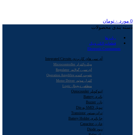
0
مورد
۰
تومان
دسته بندی محصولات
ربات ها
قطعات الکترونیک
Electronic Components
آی سی های کاربردی Integrated Circuits
میکروکنترلر Microcontroller
آی سی رگولاتور Regulator
تقویت کننده Operation Amplifire
کنترل موتور Motor Driver
منطقی دیجیتال Logic
اپتوکوپلر Optocoupler
باتری Battery
بازر Buzzer
تبدیل SMD به Dip
ترانزیستور Transistor
جا باتری Battery Holder
خازن Capacitor
دیود Diode
رله Relay