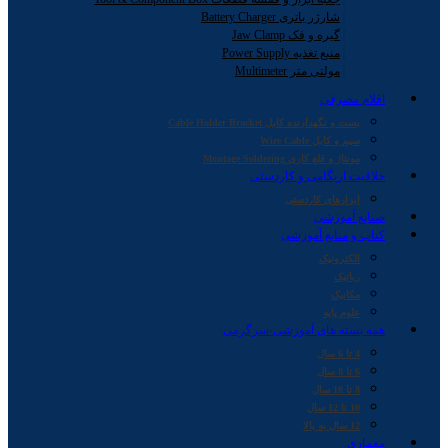
شارژر باتری Battery Charger
گیره و فک Jaw Clamp
منبع تغذیه Power Supply
مولتی متر Multimeter
اقلام مصرفی
بست و نگهدارنده کابل Cable Holder Bracket
سیم و کابل Wire Cable
مونتاژ و قلع کاری Montage Soldering
خلاقیت اریگامی و کاردستی
ابزارهای کاردستی
صنایع آموزشی
کتاب و منابع آموزشی
الکترونیک
رباتیک
مکانیک
علوم پایه
همه بسته های آموزشی-سرگرمی
4 تا 6 سال
6 تا 8 سال
8 تا 10 سال
10 تا 12 سال
12 سال به بالا
معماری