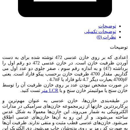
توضیحات
توضیحات تکمیلی
نظرات (0)
توضیحات
اعدادی که بر روی خازن عدسی 472 نوشته شده برای به دست
آوردن ظرفیت خازن است. در خازن عدسی 472 دو رقم اول را
برداشته (47) و به اندازه رقم سوم ، صفر جلوی دو عدد اول می
گذاریم. مقدار 4700 ظرفیت خازن برحسب پیکو فاراد است. یعنی
4700pF بعبارت دیگر 4.7 نانو فاراد یا 4.7nF .
در صورت مشخص نبودن عدد بر روی خازن ظرفیت آن را توسط
خازن سنج یا مولتیمتر خازن سنج و یا
LCR متر
تست کنید.
در طبقه‌بندی خازن‌ها، خازن عدسی به عنوان مهم‌ترین و
پرکاربردترین خازنها از زیرمجموعه خازن‌های سرامیکی در مدارات
الکترونیکی به شمار می‌روند. این خازن‌ها معمولا به شکل عدس
ساخته می‌شوند. و از این رو به آن‌ها خازن‌های عدسی اطلاق
می‌شود. خازن‌های عدسی قطب مثبت و منفی ندارند. ظرفیت آن‌ها
به صورت کد رمز بر روی بدنه‌شان چاپ می‌شود. دی الکتریک این