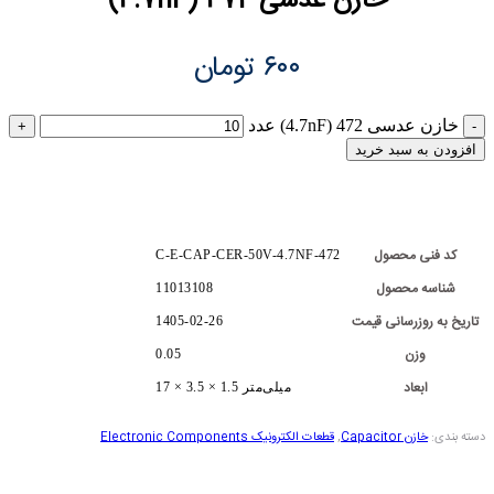
خازن عدسی 472 (4.7nF)
۶۰۰
تومان
خازن عدسی 472 (4.7nF) عدد
افزودن به سبد خرید
کد فنی محصول
C-E-CAP-CER-50V-4.7NF-472
شناسه محصول
11013108
تاریخ به روزرسانی قیمت
1405-02-26
وزن
0.05
ابعاد
17 × 3.5 × 1.5 میلی‌متر
دسته بندی:
خازن Capacitor
,
قطعات الکترونیک Electronic Components