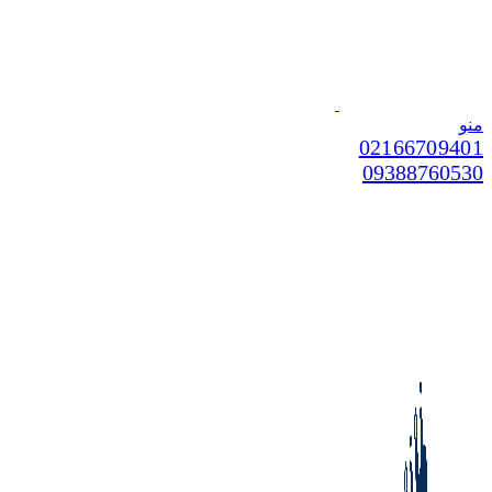
منو
02166709401
09388760530