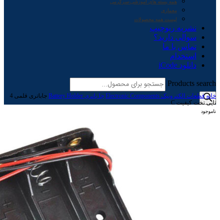
همه بسته های آموزشی-سرگرمی
معماری
لیست همه محصولات
نشریه ربوچیپ
سوالی دارید؟
تماس با ما
استخدام
دانلود iCode
Products search
خانه
قطعات الکترونیک Electronic Components
جا باتری Battery Holder
جاباتری قلمی 4
تایی تخت کیفیت C
ناموجود