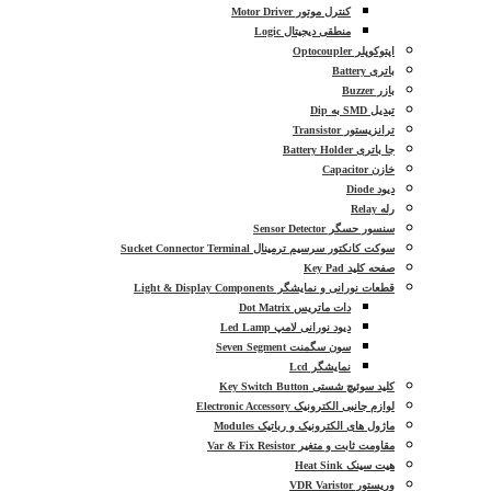
کنترل موتور Motor Driver
منطقی دیجیتال Logic
اپتوکوپلر Optocoupler
باتری Battery
بازر Buzzer
تبدیل SMD به Dip
ترانزیستور Transistor
جا باتری Battery Holder
خازن Capacitor
دیود Diode
رله Relay
سنسور حسگر Sensor Detector
سوکت کانکتور سرسیم ترمینال Sucket Connector Terminal
صفحه کلید Key Pad
قطعات نورانی و نمایشگر Light & Display Components
دات ماتریس Dot Matrix
دیود نورانی لامپ Led Lamp
سون سگمنت Seven Segment
نمایشگر Lcd
کلید سوئیچ شستی Key Switch Button
لوازم جانبی الکترونیک Electronic Accessory
ماژول های الکترونیک و رباتیک Modules
مقاومت ثابت و متغیر Var & Fix Resistor
هیت سینک Heat Sink
وریستور VDR Varistor