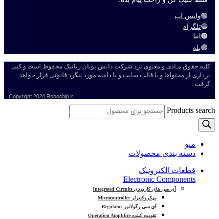
🟢
واتس اپ
🔵
تلگرام
🟠
ایتا
🟣
بله
کلیه حقوق مـادی و معنوی نزد شرکت دانش پویان رباتیک محفوظ است و کپی
برداری از محتواها و یا قالب سایت و یا دامنه مورد پیگرد قانونی قرار خواهد
گرفت .
Copyright
2024 Robochip.ir
Products search
منو
دسته بندی محصولات
قطعات الکترونیک
Electronic Components
آی سی های کاربردی Integrated Circuits
میکروکنترلر Microcontroller
آی سی رگولاتور Regulator
تقویت کننده Operation Amplifire