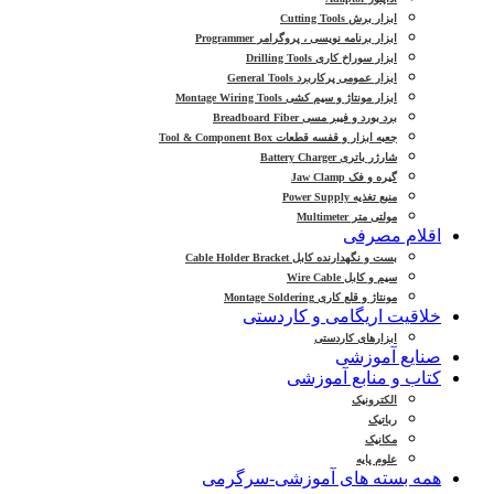
ابزار برش Cutting Tools
ابزار برنامه نویسی ، پروگرامر Programmer
ابزار سوراخ کاری Drilling Tools
ابزار عمومی پرکاربرد General Tools
ابزار مونتاژ و سیم کشی Montage Wiring Tools
برد بورد و فیبر مسی Breadboard Fiber
جعبه ابزار و قفسه قطعات Tool & Component Box
شارژر باتری Battery Charger
گیره و فک Jaw Clamp
منبع تغذیه Power Supply
مولتی متر Multimeter
اقلام مصرفی
بست و نگهدارنده کابل Cable Holder Bracket
سیم و کابل Wire Cable
مونتاژ و قلع کاری Montage Soldering
خلاقیت اریگامی و کاردستی
ابزارهای کاردستی
صنایع آموزشی
کتاب و منابع آموزشی
الکترونیک
رباتیک
مکانیک
علوم پایه
همه بسته های آموزشی-سرگرمی