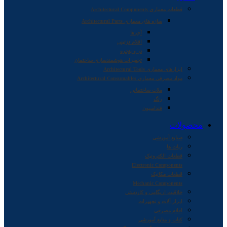
قطعات معماری Architectural Components
سازه های معماری Architectural Parts
آجرها
اقلام تزئینی
در و پنجره
تجهیزات هوشمندسازی ساختمان
ابزارهای معماری Architectural Tools
مواد مصرفی معماری Architectural Consumables
ملات ساختمانی
رنگ
فنداسیون
محصولات
صنایع آموزشی
ربات ها
قطعات الکترونیک
Electronic Components
قطعات مکانیک
Mechanic Components
خلاقیت اریگامی و کاردستی
ابزار آلات و تجهیزات
اقلام مصرفی
کتاب و منابع آموزشی