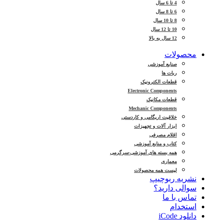
4 تا 6 سال
6 تا 8 سال
8 تا 10 سال
10 تا 12 سال
12 سال به بالا
محصولات
صنایع آموزشی
ربات ها
قطعات الکترونیک
Electronic Components
قطعات مکانیک
Mechanic Components
خلاقیت اریگامی و کاردستی
ابزار آلات و تجهیزات
اقلام مصرفی
کتاب و منابع آموزشی
همه بسته های آموزشی-سرگرمی
معماری
لیست همه محصولات
نشریه ربوچیپ
سوالی دارید؟
تماس با ما
استخدام
دانلود iCode