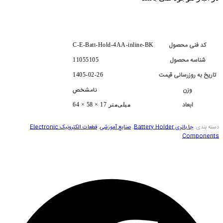
کد فنی محصول
C-E-Batt-Hold-4AA-inline-BK
شناسه محصول
11055105
تاریخ به روزرسانی قیمت
1405-02-26
وزن
نامشخص
ابعاد
64 × 58 × 17 میلی‌متر
دسته بندی:
جا باتری Battery Holder
,
صنایع آموزشی
,
قطعات الکترونیک Electronic
Components