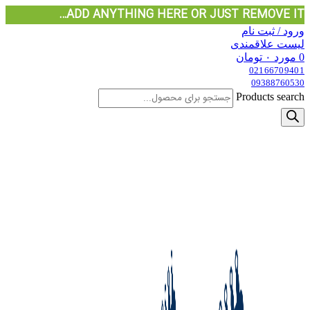
ADD ANYTHING HERE OR JUST REMOVE IT…
ورود / ثبت نام
لیست علاقمندی
0
مورد
۰
تومان
02166709401
09388760530
Products search