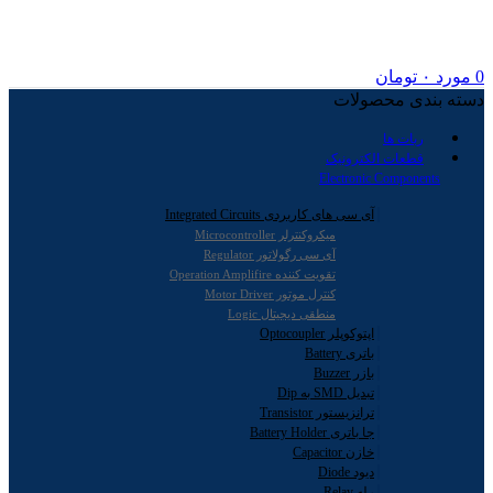
0
مورد
۰
تومان
دسته بندی محصولات
ربات ها
قطعات الکترونیک
Electronic Components
آی سی های کاربردی Integrated Circuits
میکروکنترلر Microcontroller
آی سی رگولاتور Regulator
تقویت کننده Operation Amplifire
کنترل موتور Motor Driver
منطقی دیجیتال Logic
اپتوکوپلر Optocoupler
باتری Battery
بازر Buzzer
تبدیل SMD به Dip
ترانزیستور Transistor
جا باتری Battery Holder
خازن Capacitor
دیود Diode
رله Relay