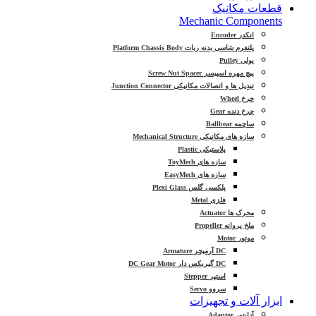
قطعات مکانیک
Mechanic Components
انکدر Encoder
پلتفرم شاسی بدنه ربات Platform Chassis Body
پولی Pulley
پیچ مهره اسپیسر Screw Nut Spacer
تبدیل ها و اتصالات مکانیکی Junction Connector
چرخ Wheel
چرخ دنده Gear
ساچمه Ballbear
سازه های مکانیکی Mechanical Structure
پلاستیکی Plastic
سازه های ToyMech
سازه های EasyMech
پلکسی گلس Plexi Glass
فلزی Metal
محرک ها Actuator
ملخ پروانه Propeller
موتور Motor
DC آرمیچر Armature
DC گیربکس دار DC Gear Motor
استپر Stepper
سروو Servo
ابزار آلات و تجهیزات
آداپتور Adaptor