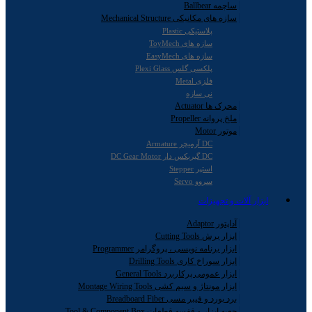
ساچمه Ballbear
سازه های مکانیکی Mechanical Structure
پلاستیکی Plastic
سازه های ToyMech
سازه های EasyMech
پلکسی گلس Plexi Glass
فلزی Metal
نی سازه
محرک ها Actuator
ملخ پروانه Propeller
موتور Motor
DC آرمیچر Armature
DC گیربکس دار DC Gear Motor
استپر Stepper
سروو Servo
ابزار آلات و تجهیزات
آداپتور Adaptor
ابزار برش Cutting Tools
ابزار برنامه نویسی ، پروگرامر Programmer
ابزار سوراخ کاری Drilling Tools
ابزار عمومی پرکاربرد General Tools
ابزار مونتاژ و سیم کشی Montage Wiring Tools
برد بورد و فیبر مسی Breadboard Fiber
جعبه ابزار و قفسه قطعات Tool & Component Box