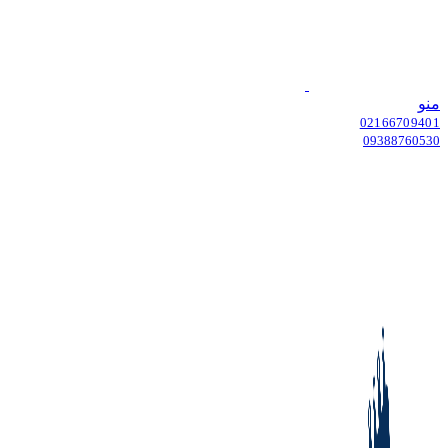
منو
02166709401
09388760530