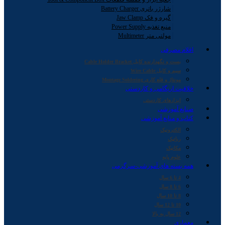
شارژر باتری Battery Charger
گیره و فک Jaw Clamp
منبع تغذیه Power Supply
مولتی متر Multimeter
اقلام مصرفی
بست و نگهدارنده کابل Cable Holder Bracket
سیم و کابل Wire Cable
مونتاژ و قلع کاری Montage Soldering
خلاقیت اریگامی و کاردستی
ابزارهای کاردستی
صنایع آموزشی
کتاب و منابع آموزشی
الکترونیک
رباتیک
مکانیک
علوم پایه
همه بسته های آموزشی-سرگرمی
4 تا 6 سال
6 تا 8 سال
8 تا 10 سال
10 تا 12 سال
12 سال به بالا
معماری