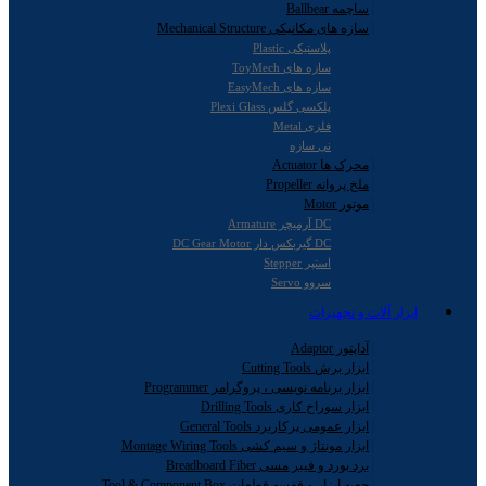
ساچمه Ballbear
سازه های مکانیکی Mechanical Structure
پلاستیکی Plastic
سازه های ToyMech
سازه های EasyMech
پلکسی گلس Plexi Glass
فلزی Metal
نی سازه
محرک ها Actuator
ملخ پروانه Propeller
موتور Motor
DC آرمیچر Armature
DC گیربکس دار DC Gear Motor
استپر Stepper
سروو Servo
ابزار آلات و تجهیزات
آداپتور Adaptor
ابزار برش Cutting Tools
ابزار برنامه نویسی ، پروگرامر Programmer
ابزار سوراخ کاری Drilling Tools
ابزار عمومی پرکاربرد General Tools
ابزار مونتاژ و سیم کشی Montage Wiring Tools
برد بورد و فیبر مسی Breadboard Fiber
جعبه ابزار و قفسه قطعات Tool & Component Box