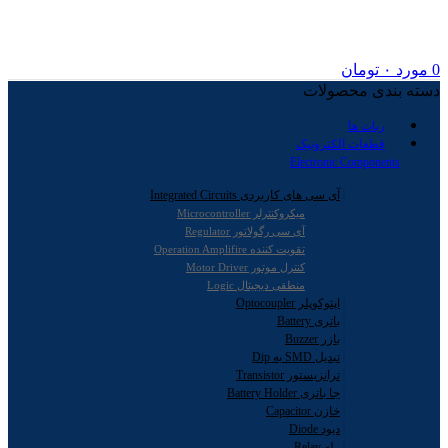
0
مورد
۰
تومان
دسته بندی محصولات
ربات ها
قطعات الکترونیک
Electronic Components
آی سی های کاربردی Integrated Circuits
میکروکنترلر Microcontroller
آی سی رگولاتور Regulator
تقویت کننده Operation Amplifire
کنترل موتور Motor Driver
منطقی دیجیتال Logic
اپتوکوپلر Optocoupler
باتری Battery
بازر Buzzer
تبدیل SMD به Dip
ترانزیستور Transistor
جا باتری Battery Holder
خازن Capacitor
دیود Diode
رله Relay