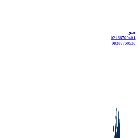
منو
02166709401
09388760530