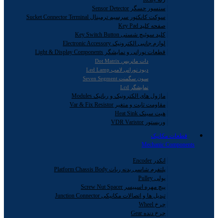
سنسور حسگر Sensor Detector
سوکت کانکتور سرسیم ترمینال Sucket Connector Terminal
صفحه کلید Key Pad
کلید سوئیچ شستی Key Switch Button
لوازم جانبی الکترونیک Electronic Accessory
قطعات نورانی و نمایشگر Light & Display Components
دات ماتریس Dot Matrix
دیود نورانی لامپ Led Lamp
سون سگمنت Seven Segment
نمایشگر Lcd
ماژول های الکترونیک و رباتیک Modules
مقاومت ثابت و متغیر Var & Fix Resistor
هیت سینک Heat Sink
وریستور VDR Varistor
قطعات مکانیک
Mechanic Components
انکدر Encoder
پلتفرم شاسی بدنه ربات Platform Chassis Body
پولی Pulley
پیچ مهره اسپیسر Screw Nut Spacer
تبدیل ها و اتصالات مکانیکی Junction Connector
چرخ Wheel
چرخ دنده Gear