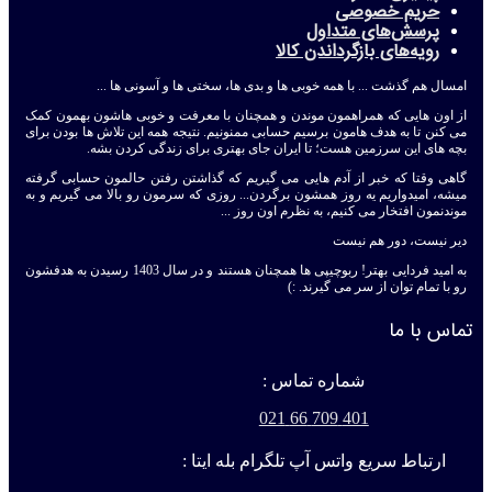
حریم خصوصی
پرسش‌های متداول
رویه‌های بازگرداندن کالا
امسال هم گذشت ... با همه خوبی ها و بدی ها، سختی ها و آسونی ها ...
از اون هایی که همراهمون موندن و همچنان با معرفت و خوبی هاشون بهمون کمک
می کنن تا به هدف هامون برسیم حسابی ممنونیم. نتیجه همه این تلاش ها بودن برای
بچه های این سرزمین هست؛ تا ایران جای بهتری برای زندگی کردن بشه.
گاهی وقتا که خبر از آدم هایی می گیریم که گذاشتن رفتن حالمون حسابی گرفته
میشه، امیدواریم یه روز همشون برگردن... روزی که سرمون رو بالا می گیریم و به
موندنمون افتخار می کنیم، به نظرم اون روز ...
دیر نیست، دور هم نیست
به امید فردایی بهتر! ربوچیپی ها همچنان هستند و در سال 1403 رسیدن به هدفشون
رو با تمام توان از سر می گیرند. :)
تماس با ما
شماره تماس :
401 709 66 021
ارتباط سریع واتس آپ تلگرام بله ایتا :