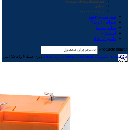
همه بسته های آموزشی-سرگرمی
معماری
لیست همه محصولات
نشریه ربوچیپ
سوالی دارید؟
تماس با ما
استخدام
دانلود iCode
Products search
خانه
قطعات الکترونیک Electronic Components
باتری Battery
باتری خشک 6 ولت 4.5 آمپر
ساعت