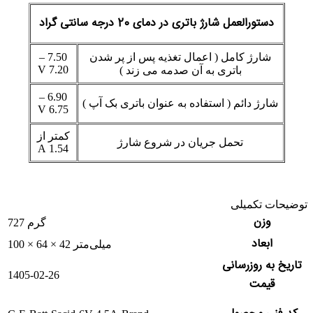
دستورالعمل شارژ باتری در دمای 20 درجه سانتی گراد
شارژ کامل ( اعمال تغذیه پس از پر شدن
7.50 –
7.20 V
باتری به آن صدمه می زند )
6.90 –
شارژ دائم ( استفاده به عنوان باتری بک آپ )
6.75 V
کمتر از
تحمل جریان در شروع شارژ
1.54 A
توضیحات تکمیلی
وزن
727 گرم
ابعاد
100 × 64 × 42 میلی‌متر
تاریخ به روزرسانی
1405-02-26
قیمت