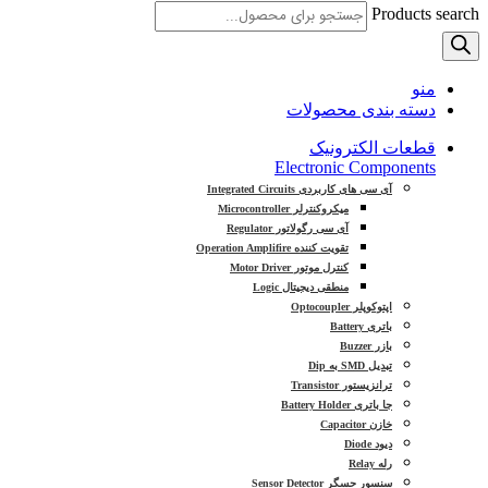
Products search
منو
دسته بندی محصولات
قطعات الکترونیک
Electronic Components
آی سی های کاربردی Integrated Circuits
میکروکنترلر Microcontroller
آی سی رگولاتور Regulator
تقویت کننده Operation Amplifire
کنترل موتور Motor Driver
منطقی دیجیتال Logic
اپتوکوپلر Optocoupler
باتری Battery
بازر Buzzer
تبدیل SMD به Dip
ترانزیستور Transistor
جا باتری Battery Holder
خازن Capacitor
دیود Diode
رله Relay
سنسور حسگر Sensor Detector