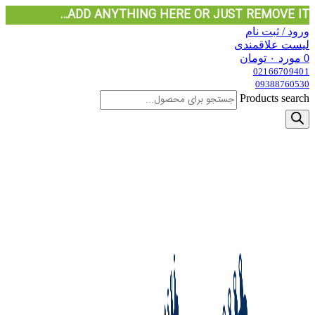
ADD ANYTHING HERE OR JUST REMOVE IT…
ورود / ثبت نام
لیست علاقمندی
0
مورد
۰
تومان
02166709401
09388760530
Products search