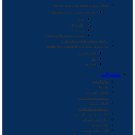
قطعات معماری Architectural Components
سازه های معماری Architectural Parts
آجرها
اقلام تزئینی
در و پنجره
تجهیزات هوشمندسازی ساختمان
ابزارهای معماری Architectural Tools
مواد مصرفی معماری Architectural Consumables
ملات ساختمانی
رنگ
فنداسیون
محصولات
صنایع آموزشی
ربات ها
قطعات الکترونیک
Electronic Components
قطعات مکانیک
Mechanic Components
خلاقیت اریگامی و کاردستی
ابزار آلات و تجهیزات
اقلام مصرفی
کتاب و منابع آموزشی