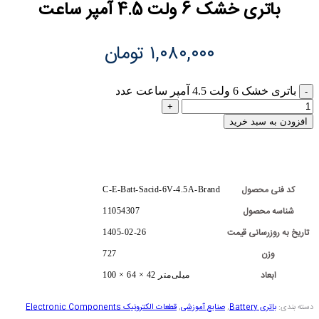
باتری خشک 6 ولت 4.5 آمپر ساعت
۱,۰۸۰,۰۰۰
تومان
باتری خشک 6 ولت 4.5 آمپر ساعت عدد
افزودن به سبد خرید
کد فنی محصول
C-E-Batt-Sacid-6V-4.5A-Brand
شناسه محصول
11054307
تاریخ به روزرسانی قیمت
1405-02-26
وزن
727
ابعاد
100 × 64 × 42 میلی‌متر
دسته بندی:
باتری Battery
,
صنایع آموزشی
,
قطعات الکترونیک Electronic Components