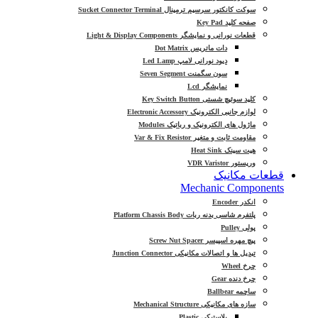
سوکت کانکتور سرسیم ترمینال Sucket Connector Terminal
صفحه کلید Key Pad
قطعات نورانی و نمایشگر Light & Display Components
دات ماتریس Dot Matrix
دیود نورانی لامپ Led Lamp
سون سگمنت Seven Segment
نمایشگر Lcd
کلید سوئیچ شستی Key Switch Button
لوازم جانبی الکترونیک Electronic Accessory
ماژول های الکترونیک و رباتیک Modules
مقاومت ثابت و متغیر Var & Fix Resistor
هیت سینک Heat Sink
وریستور VDR Varistor
قطعات مکانیک
Mechanic Components
انکدر Encoder
پلتفرم شاسی بدنه ربات Platform Chassis Body
پولی Pulley
پیچ مهره اسپیسر Screw Nut Spacer
تبدیل ها و اتصالات مکانیکی Junction Connector
چرخ Wheel
چرخ دنده Gear
ساچمه Ballbear
سازه های مکانیکی Mechanical Structure
پلاستیکی Plastic