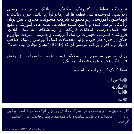
فروشگاه قطعات الکترونیک، مکانیک ، رباتیک و برنامه نویسی
ربوچیپ، فروشنده کلی قطعه ها ابزارها و لوازم جانبی حوزه رباتیک و
اتوماسیون آموزشی. زیرمجموعه شرکت مسئولیت محدود دانش پویان
رباتیک. عرضه کننده و تامین کننده قطعات، بسته های آموزشی، پکیج
های کمک درسی، امکانات کارگاهی و آزمایشگاهی به شکل آنلاین.
فروشنده اینترنتی تجهیزات رباتیک آموزشی و عمومی. شرکت نوآور و
خلاق در حوزه طراحی و تولید محصولات کمک آموزشی رباتیک. صاحب
امتیاز نرم افزار برنامه نویسی آی کد (iCode) “نشان تجاری ثبت شده”
برای تماس مستقیم و استعلام قیمت همه محصولات از بخش
فروشگاه (خرید عمده قطعات رباتیک) :
فقط کلیک کن و راحت پیام بده.
🟢
واتس اپ
🔵
تلگرام
🟠
ایتا
🟣
بله
کلیه حقوق مـادی و معنوی نزد شرکت دانش پویان رباتیک محفوظ است و کپی
برداری از محتواها و یا قالب سایت و یا دامنه مورد پیگرد قانونی قرار خواهد
گرفت .
Copyright
2024 Robochip.ir