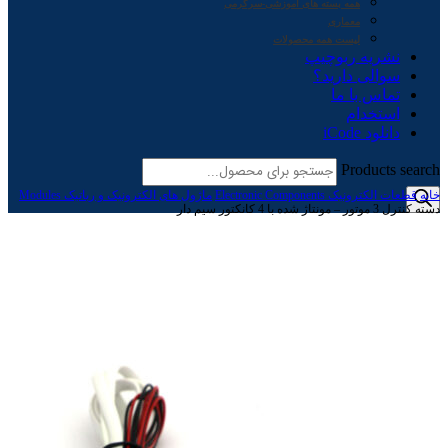
همه بسته های آموزشی-سرگرمی
معماری
لیست همه محصولات
نشریه ربوچیپ
سوالی دارید؟
تماس با ما
استخدام
دانلود iCode
Products search
خانه
قطعات الکترونیک Electronic Components
ماژول های الکترونیک و رباتیک Modules
دسته کنترل 3 موتور – مونتاژ شده با 4 کانکتور سیم دار