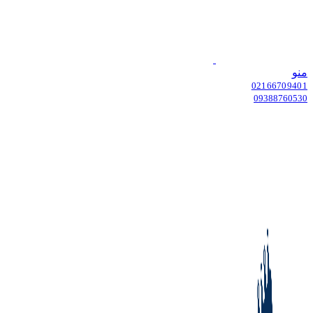
منو
02166709401
09388760530