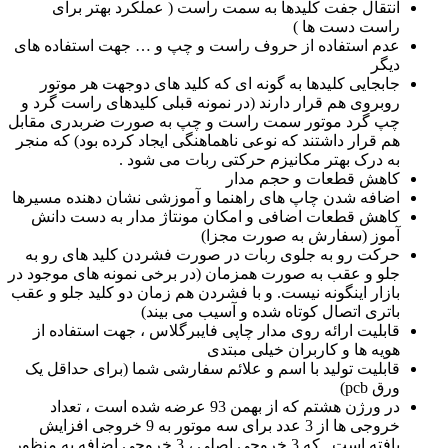
انتقال جفت کلیدها به سمت راست ( عملکرد بهتر برای
راست دست ها )
عدم استفاده از حروف راست و چپ و … جهت استفاده های
دیگر
جابجایی کلیدها به گونه ای که کلید های دوجهت هر موتور
روبروی هم قرار دارند (در نمونه قبلی کلیدهای راست گرد و
چپ گرد موتور سمت راست و چپ به صورت ضربدری مقابل
هم قرار داشتند که نوعی ناهماهنگی ایجاد کرده بود) که منجر
به درک بهتر مکانیزم حرکتی ربات می شود .
کاهش قطعات و حجم مدار
اضافه شدن چاپ های راهنما و آموزشی نشان دهنده مسیرها
کاهش قطعات اضافی و امکان مونتاژ مدار به دست دانش
آموز (سفارش به صورت مجزا)
حرکت رو به جلوی ربات در صورت فشردن کلید های رو به
جلو و عقب به صورت همزمان (در برخی نمونه های موجود در
بازار اینگونه نیست. و با فشردن هم زمان دو کلید جلو و عقب
باتری اتصال کوتاه شده و آسیب می بیند)
قابلیت ارائه روی مدار چاپی فایبرگلاس ، جهت استفاده از
هویه ها و کاربران خیلی مبتدی
قابلیت تولید با اسم و علائم سفارشی شما (برای حداقل یک
ورق pcb)
در ورژن هشتم که از بهمن 93 عرضه شده است ، تعداد
خروجی ها از 3 عدد برای سه موتور به 9 خروجی افزایش
یافته است . که 3 خروجی اصلی ، 3 خروجی اضافه به منظور