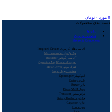
0
مورد
۰
تومان
دسته بندی محصولات
ربات ها
قطعات الکترونیک
Electronic Components
آی سی های کاربردی Integrated Circuits
میکروکنترلر Microcontroller
آی سی رگولاتور Regulator
تقویت کننده Operation Amplifire
کنترل موتور Motor Driver
منطقی دیجیتال Logic
اپتوکوپلر Optocoupler
باتری Battery
بازر Buzzer
تبدیل SMD به Dip
ترانزیستور Transistor
جا باتری Battery Holder
خازن Capacitor
دیود Diode
رله Relay