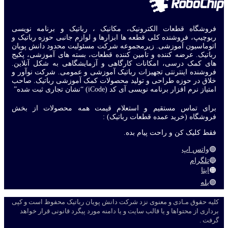
فروشگاه قطعات الکترونیک، مکانیک ، رباتیک و برنامه نویسی
ربوچیپ، فروشنده کلی قطعه ها ابزارها و لوازم جانبی حوزه رباتیک و
اتوماسیون آموزشی. زیرمجموعه شرکت مسئولیت محدود دانش پویان
رباتیک. عرضه کننده و تامین کننده قطعات، بسته های آموزشی، پکیج
های کمک درسی، امکانات کارگاهی و آزمایشگاهی به شکل آنلاین.
فروشنده اینترنتی تجهیزات رباتیک آموزشی و عمومی. شرکت نوآور و
خلاق در حوزه طراحی و تولید محصولات کمک آموزشی رباتیک. صاحب
امتیاز نرم افزار برنامه نویسی آی کد (iCode) “نشان تجاری ثبت شده”
برای تماس مستقیم و استعلام قیمت همه محصولات از بخش
فروشگاه (خرید عمده قطعات رباتیک) :
فقط کلیک کن و راحت پیام بده.
🟢
واتس اپ
🔵
تلگرام
🟠
ایتا
🟣
بله
کلیه حقوق مـادی و معنوی نزد شرکت دانش پویان رباتیک محفوظ است و کپی
برداری از محتواها و یا قالب سایت و یا دامنه مورد پیگرد قانونی قرار خواهد
گرفت .