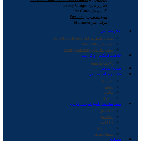
شارژر باتری Battery Charger
گیره و فک Jaw Clamp
منبع تغذیه Power Supply
مولتی متر Multimeter
اقلام مصرفی
بست و نگهدارنده کابل Cable Holder Bracket
سیم و کابل Wire Cable
مونتاژ و قلع کاری Montage Soldering
خلاقیت اریگامی و کاردستی
ابزارهای کاردستی
صنایع آموزشی
کتاب و منابع آموزشی
الکترونیک
رباتیک
مکانیک
علوم پایه
همه بسته های آموزشی-سرگرمی
4 تا 6 سال
6 تا 8 سال
8 تا 10 سال
10 تا 12 سال
12 سال به بالا
معماری