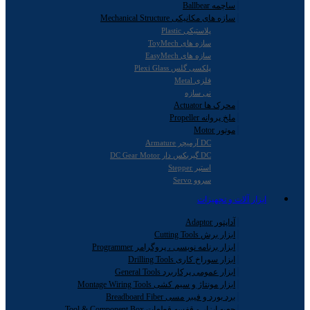
ساچمه Ballbear
سازه های مکانیکی Mechanical Structure
پلاستیکی Plastic
سازه های ToyMech
سازه های EasyMech
پلکسی گلس Plexi Glass
فلزی Metal
نی سازه
محرک ها Actuator
ملخ پروانه Propeller
موتور Motor
DC آرمیچر Armature
DC گیربکس دار DC Gear Motor
استپر Stepper
سروو Servo
ابزار آلات و تجهیزات
آداپتور Adaptor
ابزار برش Cutting Tools
ابزار برنامه نویسی ، پروگرامر Programmer
ابزار سوراخ کاری Drilling Tools
ابزار عمومی پرکاربرد General Tools
ابزار مونتاژ و سیم کشی Montage Wiring Tools
برد بورد و فیبر مسی Breadboard Fiber
جعبه ابزار و قفسه قطعات Tool & Component Box