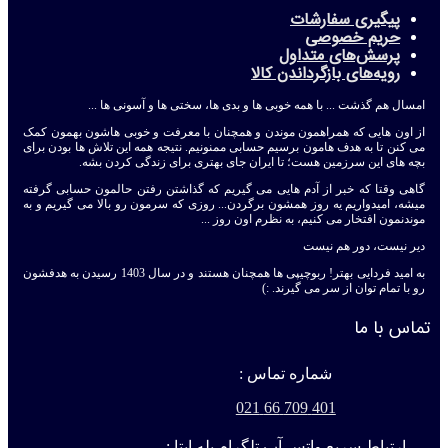
پیگیری سفارشات
حریم خصوصی
پرسش‌های متداول
رویه‌های بازگرداندن کالا
امسال هم گذشت ... با همه خوبی ها و بدی ها، سختی ها و آسونی ها ...
از اون هایی که همراهمون موندن و همچنان با معرفت و خوبی هاشون بهمون کمک
می کنن تا به هدف هامون برسیم حسابی ممنونیم. نتیجه همه این تلاش ها بودن برای
بچه های این سرزمین هست؛ تا ایران جای بهتری برای زندگی کردن بشه.
گاهی وقتا که خبر از آدم هایی می گیریم که گذاشتن رفتن حالمون حسابی گرفته
میشه، امیدواریم یه روز همشون برگردن... روزی که سرمون رو بالا می گیریم و به
موندنمون افتخار می کنیم، به نظرم اون روز ...
دیر نیست، دور هم نیست
به امید فردایی بهتر! ربوچیپی ها همچنان هستند و در سال 1403 رسیدن به هدفشون
رو با تمام توان از سر می گیرند. :)
تماس با ما
شماره تماس :
401 709 66 021
ارتباط سریع واتس آپ تلگرام بله ایتا :