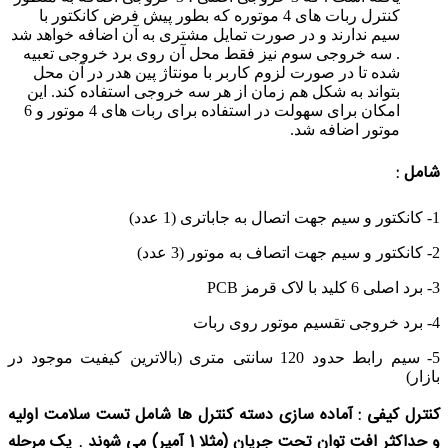
کنترل ربات های 4 موتوره که بطور پیش فرض کانکتور با
سیم ندارند و در صورت تمایل مشتری به آن اضافه خواهد شد
. سه خروجی سوم نیز فقط محل آن روی برد خروجی تعبیه
شده تا در صورت لزوم کاربر با مونتاژ پین هدر در آن محل
بتواند به شکل هم زمان از هر سه خروجی استفاده کند. این
امکان برای سهولت در استفاده برای ربات های 4 موتور و 6
موتور اضافه شد.
شامل :
1- کانکتور و سیم جهت اتصال به جاباتری (1 عدد)
2- کانکتور و سیم جهت اتصاف به موتور (3 عدد)
3- برد اصلی 6 کلید با لاک قرمز PCB
4- برد خروجی تقسیم موتور روی ربات
5- سیم رابط حدود 120 سانتی متری (بالاترین کیفیت موجود در
بازار)
کنترل کیفی : آماده سازی دسته کنترل ها شامل تست سلامت اولیه
و حداکثر افت توان تحت جریان (مثلا 1 آمپر) می شوند . یک مرحله