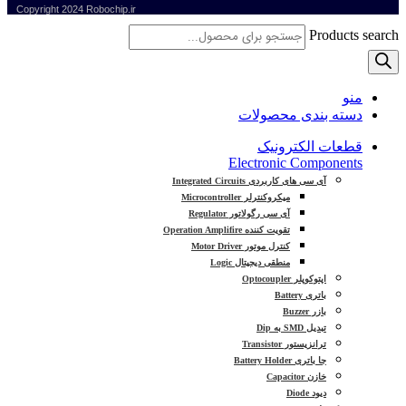
Copyright
2024 Robochip.ir
Products search
منو
دسته بندی محصولات
قطعات الکترونیک
Electronic Components
آی سی های کاربردی Integrated Circuits
میکروکنترلر Microcontroller
آی سی رگولاتور Regulator
تقویت کننده Operation Amplifire
کنترل موتور Motor Driver
منطقی دیجیتال Logic
اپتوکوپلر Optocoupler
باتری Battery
بازر Buzzer
تبدیل SMD به Dip
ترانزیستور Transistor
جا باتری Battery Holder
خازن Capacitor
دیود Diode