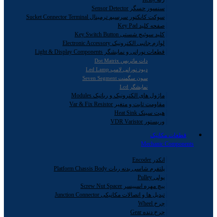
سنسور حسگر Sensor Detector
سوکت کانکتور سرسیم ترمینال Sucket Connector Terminal
صفحه کلید Key Pad
کلید سوئیچ شستی Key Switch Button
لوازم جانبی الکترونیک Electronic Accessory
قطعات نورانی و نمایشگر Light & Display Components
دات ماتریس Dot Matrix
دیود نورانی لامپ Led Lamp
سون سگمنت Seven Segment
نمایشگر Lcd
ماژول های الکترونیک و رباتیک Modules
مقاومت ثابت و متغیر Var & Fix Resistor
هیت سینک Heat Sink
وریستور VDR Varistor
قطعات مکانیک
Mechanic Components
انکدر Encoder
پلتفرم شاسی بدنه ربات Platform Chassis Body
پولی Pulley
پیچ مهره اسپیسر Screw Nut Spacer
تبدیل ها و اتصالات مکانیکی Junction Connector
چرخ Wheel
چرخ دنده Gear