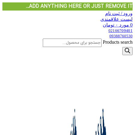
ADD ANYTHING HERE OR JUST REMOVE IT…
ورود / ثبت نام
لیست علاقمندی
0
مورد
۰
تومان
02166709401
09388760530
Products search