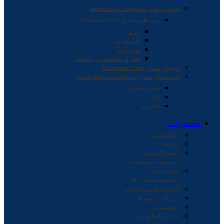
قطعات معماری Architectural Components
سازه های معماری Architectural Parts
آجرها
اقلام تزئینی
در و پنجره
تجهیزات هوشمندسازی ساختمان
ابزارهای معماری Architectural Tools
مواد مصرفی معماری Architectural Consumables
ملات ساختمانی
رنگ
فنداسیون
محصولات
صنایع آموزشی
ربات ها
قطعات الکترونیک
Electronic Components
قطعات مکانیک
Mechanic Components
خلاقیت اریگامی و کاردستی
ابزار آلات و تجهیزات
اقلام مصرفی
کتاب و منابع آموزشی