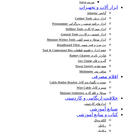
سروو Servo
ابزار آلات و تجهیزات
آداپتور Adaptor
ابزار برش Cutting Tools
ابزار برنامه نویسی ، پروگرامر Programmer
ابزار سوراخ کاری Drilling Tools
ابزار عمومی پرکاربرد General Tools
ابزار مونتاژ و سیم کشی Montage Wiring Tools
برد بورد و فیبر مسی Breadboard Fiber
جعبه ابزار و قفسه قطعات Tool & Component Box
شارژر باتری Battery Charger
گیره و فک Jaw Clamp
منبع تغذیه Power Supply
مولتی متر Multimeter
اقلام مصرفی
بست و نگهدارنده کابل Cable Holder Bracket
سیم و کابل Wire Cable
مونتاژ و قلع کاری Montage Soldering
خلاقیت اریگامی و کاردستی
ابزارهای کاردستی
صنایع آموزشی
کتاب و منابع آموزشی
الکترونیک
رباتیک
مکانیک