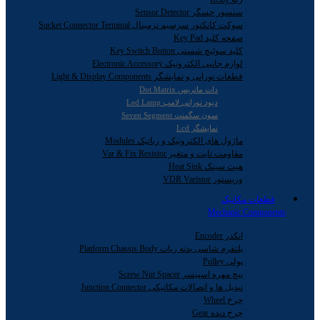
سنسور حسگر Sensor Detector
سوکت کانکتور سرسیم ترمینال Sucket Connector Terminal
صفحه کلید Key Pad
کلید سوئیچ شستی Key Switch Button
لوازم جانبی الکترونیک Electronic Accessory
قطعات نورانی و نمایشگر Light & Display Components
دات ماتریس Dot Matrix
دیود نورانی لامپ Led Lamp
سون سگمنت Seven Segment
نمایشگر Lcd
ماژول های الکترونیک و رباتیک Modules
مقاومت ثابت و متغیر Var & Fix Resistor
هیت سینک Heat Sink
وریستور VDR Varistor
قطعات مکانیک
Mechanic Components
انکدر Encoder
پلتفرم شاسی بدنه ربات Platform Chassis Body
پولی Pulley
پیچ مهره اسپیسر Screw Nut Spacer
تبدیل ها و اتصالات مکانیکی Junction Connector
چرخ Wheel
چرخ دنده Gear