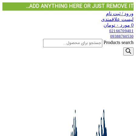
ADD ANYTHING HERE OR JUST REMOVE IT…
ورود / ثبت نام
لیست علاقمندی
0
مورد
۰
تومان
02166709401
09388760530
Products search