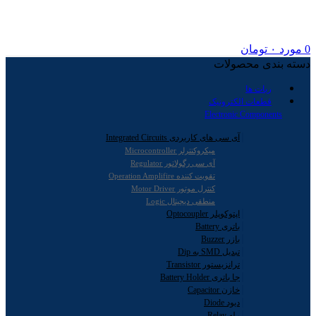
0
مورد
۰
تومان
دسته بندی محصولات
ربات ها
قطعات الکترونیک
Electronic Components
آی سی های کاربردی Integrated Circuits
میکروکنترلر Microcontroller
آی سی رگولاتور Regulator
تقویت کننده Operation Amplifire
کنترل موتور Motor Driver
منطقی دیجیتال Logic
اپتوکوپلر Optocoupler
باتری Battery
بازر Buzzer
تبدیل SMD به Dip
ترانزیستور Transistor
جا باتری Battery Holder
خازن Capacitor
دیود Diode
رله Relay