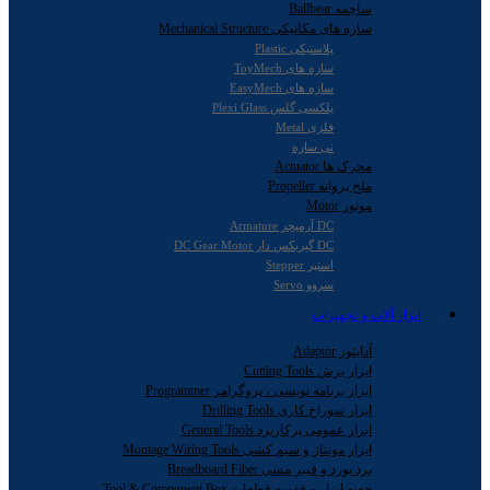
ساچمه Ballbear
سازه های مکانیکی Mechanical Structure
پلاستیکی Plastic
سازه های ToyMech
سازه های EasyMech
پلکسی گلس Plexi Glass
فلزی Metal
نی سازه
محرک ها Actuator
ملخ پروانه Propeller
موتور Motor
DC آرمیچر Armature
DC گیربکس دار DC Gear Motor
استپر Stepper
سروو Servo
ابزار آلات و تجهیزات
آداپتور Adaptor
ابزار برش Cutting Tools
ابزار برنامه نویسی ، پروگرامر Programmer
ابزار سوراخ کاری Drilling Tools
ابزار عمومی پرکاربرد General Tools
ابزار مونتاژ و سیم کشی Montage Wiring Tools
برد بورد و فیبر مسی Breadboard Fiber
جعبه ابزار و قفسه قطعات Tool & Component Box