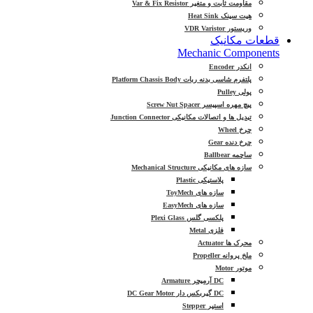
مقاومت ثابت و متغیر Var & Fix Resistor
هیت سینک Heat Sink
وریستور VDR Varistor
قطعات مکانیک
Mechanic Components
انکدر Encoder
پلتفرم شاسی بدنه ربات Platform Chassis Body
پولی Pulley
پیچ مهره اسپیسر Screw Nut Spacer
تبدیل ها و اتصالات مکانیکی Junction Connector
چرخ Wheel
چرخ دنده Gear
ساچمه Ballbear
سازه های مکانیکی Mechanical Structure
پلاستیکی Plastic
سازه های ToyMech
سازه های EasyMech
پلکسی گلس Plexi Glass
فلزی Metal
محرک ها Actuator
ملخ پروانه Propeller
موتور Motor
DC آرمیچر Armature
DC گیربکس دار DC Gear Motor
استپر Stepper