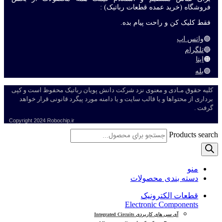
فروشگاه (خرید عمده قطعات رباتیک) :
فقط کلیک کن و راحت پیام بده.
🟢
واتس اپ
🔵
تلگرام
🟠
ایتا
🟣
بله
کلیه حقوق مـادی و معنوی نزد شرکت دانش پویان رباتیک محفوظ است و کپی
برداری از محتواها و یا قالب سایت و یا دامنه مورد پیگرد قانونی قرار خواهد
گرفت .
Copyright
2024 Robochip.ir
Products search
منو
دسته بندی محصولات
قطعات الکترونیک
Electronic Components
آی سی های کاربردی Integrated Circuits