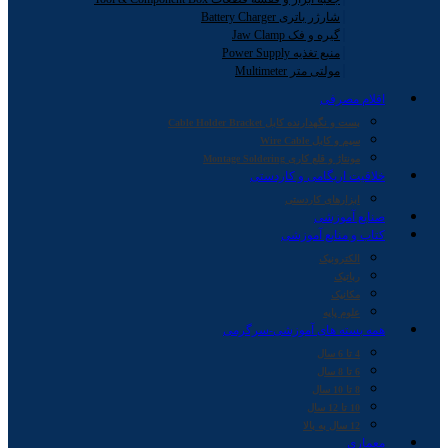
شارژر باتری Battery Charger
گیره و فک Jaw Clamp
منبع تغذیه Power Supply
مولتی متر Multimeter
اقلام مصرفی
بست و نگهدارنده کابل Cable Holder Bracket
سیم و کابل Wire Cable
مونتاژ و قلع کاری Montage Soldering
خلاقیت اریگامی و کاردستی
ابزارهای کاردستی
صنایع آموزشی
کتاب و منابع آموزشی
الکترونیک
رباتیک
مکانیک
علوم پایه
همه بسته های آموزشی-سرگرمی
4 تا 6 سال
6 تا 8 سال
8 تا 10 سال
10 تا 12 سال
12 سال به بالا
معماری