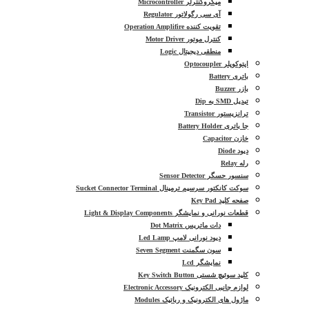
میکروکنترلر Microcontroller
آی سی رگولاتور Regulator
تقویت کننده Operation Amplifire
کنترل موتور Motor Driver
منطقی دیجیتال Logic
اپتوکوپلر Optocoupler
باتری Battery
بازر Buzzer
تبدیل SMD به Dip
ترانزیستور Transistor
جا باتری Battery Holder
خازن Capacitor
دیود Diode
رله Relay
سنسور حسگر Sensor Detector
سوکت کانکتور سرسیم ترمینال Sucket Connector Terminal
صفحه کلید Key Pad
قطعات نورانی و نمایشگر Light & Display Components
دات ماتریس Dot Matrix
دیود نورانی لامپ Led Lamp
سون سگمنت Seven Segment
نمایشگر Lcd
کلید سوئیچ شستی Key Switch Button
لوازم جانبی الکترونیک Electronic Accessory
ماژول های الکترونیک و رباتیک Modules