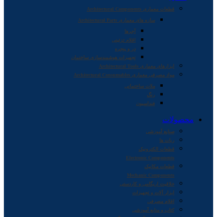
قطعات معماری Architectural Components
سازه های معماری Architectural Parts
آجرها
اقلام تزئینی
در و پنجره
تجهیزات هوشمندسازی ساختمان
ابزارهای معماری Architectural Tools
مواد مصرفی معماری Architectural Consumables
ملات ساختمانی
رنگ
فنداسیون
محصولات
صنایع آموزشی
ربات ها
قطعات الکترونیک
Electronic Components
قطعات مکانیک
Mechanic Components
خلاقیت اریگامی و کاردستی
ابزار آلات و تجهیزات
اقلام مصرفی
کتاب و منابع آموزشی