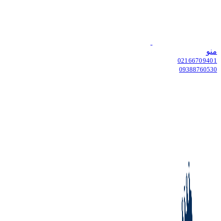
منو
02166709401
09388760530