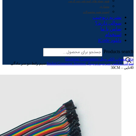
همه بسته های آموزشی-سرگرمی
معماری
لیست همه محصولات
نشریه ربوچیپ
سوالی دارید؟
تماس با ما
استخدام
دانلود iCode
Products search
خانه
قطعات الکترونیک Electronic Components
سوکت کانکتور سرسیم ترمینال Sucket Connector Terminal
سیم رابط دو سر مادگی
40تایی – 30CM