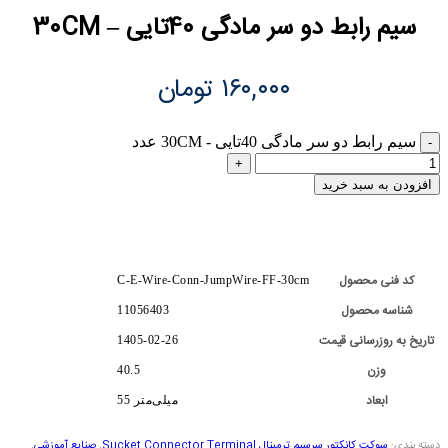
سیم رابط دو سر مادگی 40تایی – 30CM
۱۶۰,۰۰۰
تومان
سیم رابط دو سر مادگی 40تایی - 30CM عدد
افزودن به سبد خرید
کد فنی محصول
C-E-Wire-Conn-JumpWire-FF-30cm
شناسه محصول
11056403
تاریخ به روزرسانی قیمت
1405-02-26
وزن
40.5
ابعاد
55 میلی‌متر
دسته بندی:
سوکت کانکتور سرسیم ترمینال Sucket Connector Terminal
,
صنایع آموزشی
,