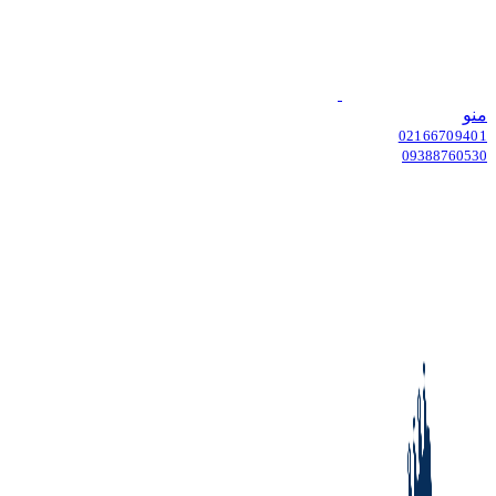
منو
02166709401
09388760530