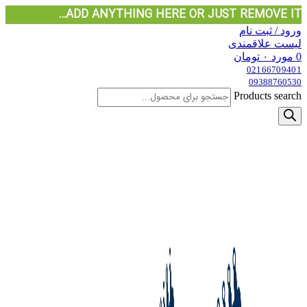
ADD ANYTHING HERE OR JUST REMOVE IT…
ورود / ثبت نام
لیست علاقمندی
0
مورد
۰
تومان
02166709401
09388760530
Products search