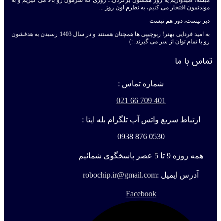
میشه، امیدواریم یه روز همشون برگردن... روزی که سرمون رو بالا می گیریم و به
موندنمون افتخار می کنیم، به نظرم اون روز ...
دیر نیست، دور هم نیست
به امید فردایی بهتر! ربوچیپی ها همچنان هستند و در سال 1403 رسیدن به هدفشون
رو با تمام توان از سر می گیرند. :)
تماس با ما
شماره تماس :
401 709 66 021
ارتباط سریع واتس آپ تلگرام بله ایتا :
0530 876 0938
همه روزه 9 تا 5 عصر پاسخگوی شمائیم
آدرس ایمیل :
robochip.ir@gmail.com
Facebook