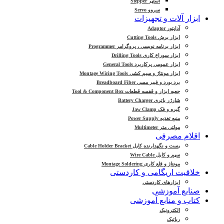
استپر Stepper
سروو Servo
ابزار آلات و تجهیزات
آداپتور Adaptor
ابزار برش Cutting Tools
ابزار برنامه نویسی ، پروگرامر Programmer
ابزار سوراخ کاری Drilling Tools
ابزار عمومی پرکاربرد General Tools
ابزار مونتاژ و سیم کشی Montage Wiring Tools
برد بورد و فیبر مسی Breadboard Fiber
جعبه ابزار و قفسه قطعات Tool & Component Box
شارژر باتری Battery Charger
گیره و فک Jaw Clamp
منبع تغذیه Power Supply
مولتی متر Multimeter
اقلام مصرفی
بست و نگهدارنده کابل Cable Holder Bracket
سیم و کابل Wire Cable
مونتاژ و قلع کاری Montage Soldering
خلاقیت اریگامی و کاردستی
ابزارهای کاردستی
صنایع آموزشی
کتاب و منابع آموزشی
الکترونیک
رباتیک