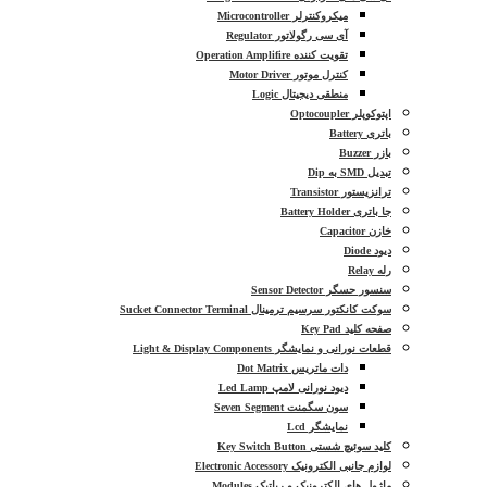
میکروکنترلر Microcontroller
آی سی رگولاتور Regulator
تقویت کننده Operation Amplifire
کنترل موتور Motor Driver
منطقی دیجیتال Logic
اپتوکوپلر Optocoupler
باتری Battery
بازر Buzzer
تبدیل SMD به Dip
ترانزیستور Transistor
جا باتری Battery Holder
خازن Capacitor
دیود Diode
رله Relay
سنسور حسگر Sensor Detector
سوکت کانکتور سرسیم ترمینال Sucket Connector Terminal
صفحه کلید Key Pad
قطعات نورانی و نمایشگر Light & Display Components
دات ماتریس Dot Matrix
دیود نورانی لامپ Led Lamp
سون سگمنت Seven Segment
نمایشگر Lcd
کلید سوئیچ شستی Key Switch Button
لوازم جانبی الکترونیک Electronic Accessory
ماژول های الکترونیک و رباتیک Modules