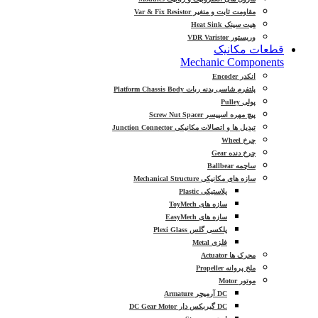
مقاومت ثابت و متغیر Var & Fix Resistor
هیت سینک Heat Sink
وریستور VDR Varistor
قطعات مکانیک
Mechanic Components
انکدر Encoder
پلتفرم شاسی بدنه ربات Platform Chassis Body
پولی Pulley
پیچ مهره اسپیسر Screw Nut Spacer
تبدیل ها و اتصالات مکانیکی Junction Connector
چرخ Wheel
چرخ دنده Gear
ساچمه Ballbear
سازه های مکانیکی Mechanical Structure
پلاستیکی Plastic
سازه های ToyMech
سازه های EasyMech
پلکسی گلس Plexi Glass
فلزی Metal
محرک ها Actuator
ملخ پروانه Propeller
موتور Motor
DC آرمیچر Armature
DC گیربکس دار DC Gear Motor