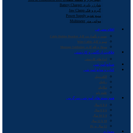
شارژر باتری Battery Charger
گیره و فک Jaw Clamp
منبع تغذیه Power Supply
مولتی متر Multimeter
اقلام مصرفی
بست و نگهدارنده کابل Cable Holder Bracket
سیم و کابل Wire Cable
مونتاژ و قلع کاری Montage Soldering
خلاقیت اریگامی و کاردستی
ابزارهای کاردستی
صنایع آموزشی
کتاب و منابع آموزشی
الکترونیک
رباتیک
مکانیک
علوم پایه
همه بسته های آموزشی-سرگرمی
4 تا 6 سال
6 تا 8 سال
8 تا 10 سال
10 تا 12 سال
12 سال به بالا
معماری