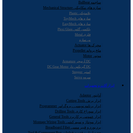
ساچمه Ballbear
سازه های مکانیکی Mechanical Structure
پلاستیکی Plastic
سازه های ToyMech
سازه های EasyMech
پلکسی گلس Plexi Glass
فلزی Metal
نی سازه
محرک ها Actuator
ملخ پروانه Propeller
موتور Motor
DC آرمیچر Armature
DC گیربکس دار DC Gear Motor
استپر Stepper
سروو Servo
ابزار آلات و تجهیزات
آداپتور Adaptor
ابزار برش Cutting Tools
ابزار برنامه نویسی ، پروگرامر Programmer
ابزار سوراخ کاری Drilling Tools
ابزار عمومی پرکاربرد General Tools
ابزار مونتاژ و سیم کشی Montage Wiring Tools
برد بورد و فیبر مسی Breadboard Fiber
جعبه ابزار و قفسه قطعات Tool & Component Box