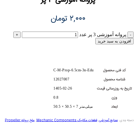
پروانه آموزشی 3 پر
۲,۰۰۰
تومان
پروانه آموزشی 3 پر عدد
افزودن به سبد خرید
کد فنی محصول
C-M-Prop-6.5cm-3n-Edu
شناسه محصول
12027007
تاریخ به روزرسانی قیمت
1405-02-26
وزن
0.8
ابعاد
50.5 × 50.5 × 7 میلی‌متر
دسته بندی:
صنایع آموزشی
,
قطعات مکانیک Mechanic Components
,
ملخ پروانه Propeller