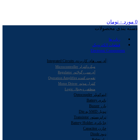
0
مورد
۰
تومان
دسته بندی محصولات
ربات ها
قطعات الکترونیک
Electronic Components
آی سی های کاربردی Integrated Circuits
میکروکنترلر Microcontroller
آی سی رگولاتور Regulator
تقویت کننده Operation Amplifire
کنترل موتور Motor Driver
منطقی دیجیتال Logic
اپتوکوپلر Optocoupler
باتری Battery
بازر Buzzer
تبدیل SMD به Dip
ترانزیستور Transistor
جا باتری Battery Holder
خازن Capacitor
دیود Diode
رله Relay