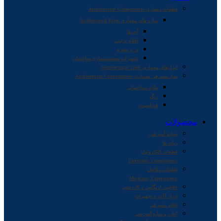
قطعات معماری Architectural Components
سازه های معماری Architectural Parts
آجرها
اقلام تزئینی
در و پنجره
تجهیزات هوشمندسازی ساختمان
ابزارهای معماری Architectural Tools
مواد مصرفی معماری Architectural Consumables
ملات ساختمانی
رنگ
فنداسیون
محصولات
صنایع آموزشی
ربات ها
قطعات الکترونیک
Electronic Components
قطعات مکانیک
Mechanic Components
خلاقیت اریگامی و کاردستی
ابزار آلات و تجهیزات
اقلام مصرفی
کتاب و منابع آموزشی