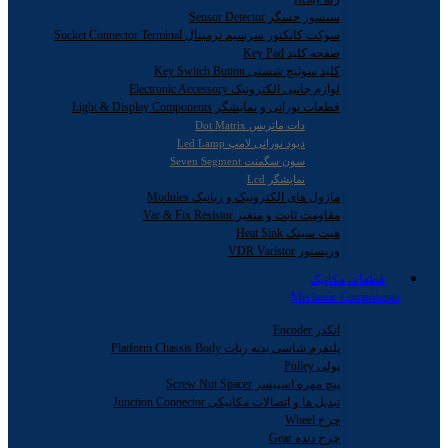
سنسور حسگر Sensor Detector
سوکت کانکتور سرسیم ترمینال Sucket Connector Terminal
صفحه کلید Key Pad
کلید سوئیچ شستی Key Switch Button
لوازم جانبی الکترونیک Electronic Accessory
قطعات نورانی و نمایشگر Light & Display Components
دات ماتریس Dot Matrix
دیود نورانی لامپ Led Lamp
سون سگمنت Seven Segment
نمایشگر Lcd
ماژول های الکترونیک و رباتیک Modules
مقاومت ثابت و متغیر Var & Fix Resistor
هیت سینک Heat Sink
وریستور VDR Varistor
قطعات مکانیک
Mechanic Components
انکدر Encoder
پلتفرم شاسی بدنه ربات Platform Chassis Body
پولی Pulley
پیچ مهره اسپیسر Screw Nut Spacer
تبدیل ها و اتصالات مکانیکی Junction Connector
چرخ Wheel
چرخ دنده Gear