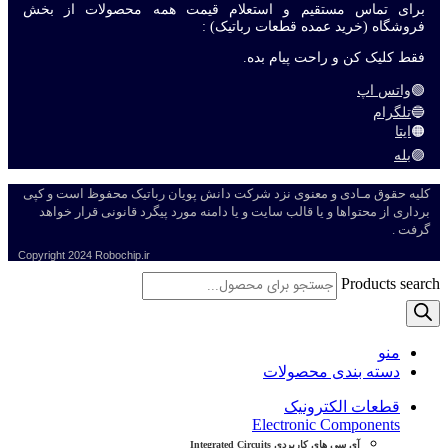
برای تماس مستقیم و استعلام قیمت همه محصولات از بخش
فروشگاه (خرید عمده قطعات رباتیک) :
فقط کلیک کن و راحت پیام بده.
🟢
واتس اپ
🔵
تلگرام
🟠
ایتا
🟣
بله
کلیه حقوق مـادی و معنوی نزد شرکت دانش پویان رباتیک محفوظ است و کپی
برداری از محتواها و یا قالب سایت و یا دامنه مورد پیگرد قانونی قرار خواهد
گرفت .
Copyright
2024 Robochip.ir
Products search
منو
دسته بندی محصولات
قطعات الکترونیک
Electronic Components
آی سی های کاربردی Integrated Circuits