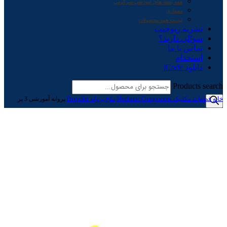
همه بسته های آموزشی-سرگرمی
معماری
لیست همه محصولات
نشریه ربوچیپ
سوالی دارید؟
تماس با ما
استخدام
دانلود iCode
Products search
خانه
قطعات مکانیک Mechanic Components
ملخ پروانه Propeller
پروانه آموزشی 3 پر