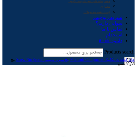
همه بسته های آموزشی-سرگرمی
معماری
لیست همه محصولات
نشریه ربوچیپ
سوالی دارید؟
تماس با ما
استخدام
دانلود iCode
Products search
خانه
قطعات مکانیک Mechanic Components
پیچ مهره اسپیسر Screw Nut Spacer
پیچ
3در30 4سو