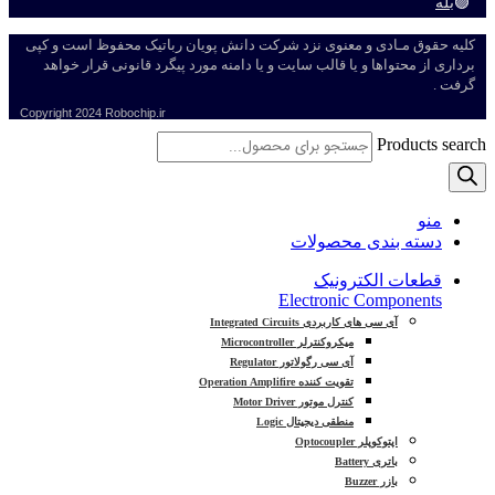
🟣
بله
کلیه حقوق مـادی و معنوی نزد شرکت دانش پویان رباتیک محفوظ است و کپی
برداری از محتواها و یا قالب سایت و یا دامنه مورد پیگرد قانونی قرار خواهد
گرفت .
Copyright
2024 Robochip.ir
Products search
منو
دسته بندی محصولات
قطعات الکترونیک
Electronic Components
آی سی های کاربردی Integrated Circuits
میکروکنترلر Microcontroller
آی سی رگولاتور Regulator
تقویت کننده Operation Amplifire
کنترل موتور Motor Driver
منطقی دیجیتال Logic
اپتوکوپلر Optocoupler
باتری Battery
بازر Buzzer