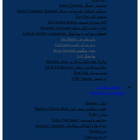
سنسور حسگر Sensor Detector
سوکت کانکتور سرسیم ترمینال Sucket Connector Terminal
صفحه کلید Key Pad
کلید سوئیچ شستی Key Switch Button
لوازم جانبی الکترونیک Electronic Accessory
قطعات نورانی و نمایشگر Light & Display Components
دات ماتریس Dot Matrix
دیود نورانی لامپ Led Lamp
سون سگمنت Seven Segment
نمایشگر Lcd
ماژول های الکترونیک و رباتیک Modules
مقاومت ثابت و متغیر Var & Fix Resistor
هیت سینک Heat Sink
وریستور VDR Varistor
قطعات مکانیک
Mechanic Components
انکدر Encoder
پلتفرم شاسی بدنه ربات Platform Chassis Body
پولی Pulley
پیچ مهره اسپیسر Screw Nut Spacer
تبدیل ها و اتصالات مکانیکی Junction Connector
چرخ Wheel
چرخ دنده Gear