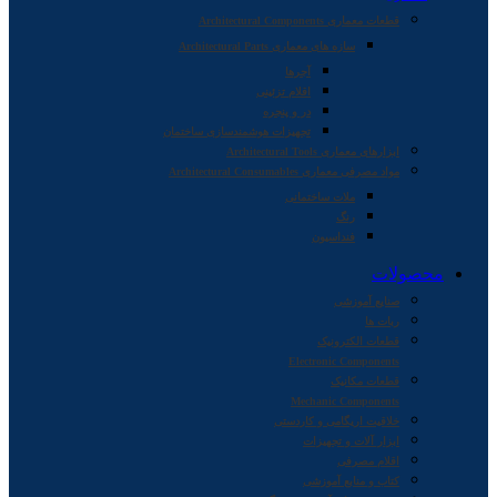
قطعات معماری Architectural Components
سازه های معماری Architectural Parts
آجرها
اقلام تزئینی
در و پنجره
تجهیزات هوشمندسازی ساختمان
ابزارهای معماری Architectural Tools
مواد مصرفی معماری Architectural Consumables
ملات ساختمانی
رنگ
فنداسیون
محصولات
صنایع آموزشی
ربات ها
قطعات الکترونیک
Electronic Components
قطعات مکانیک
Mechanic Components
خلاقیت اریگامی و کاردستی
ابزار آلات و تجهیزات
اقلام مصرفی
کتاب و منابع آموزشی