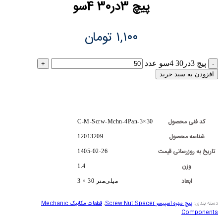
پیچ 3در30 4سو
۱,۱۰۰
تومان
پیچ 3در30 4سو عدد
افزودن به سبد خرید
کد فنی محصول
C-M-Scrw-Mchn-4Pan-3×30
شناسه محصول
12013209
تاریخ به روزرسانی قیمت
1405-02-26
وزن
1.4
ابعاد
3 × 30 میلی‌متر
دسته بندی:
پیچ مهره اسپیسر Screw Nut Spacer
,
قطعات مکانیک Mechanic
Components