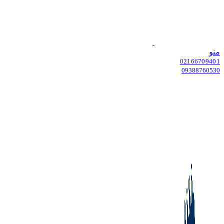
منو
02166709401
09388760530