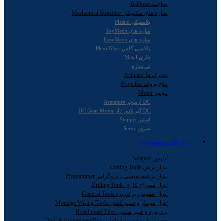
ساچمه Ballbear
سازه های مکانیکی Mechanical Structure
پلاستیکی Plastic
سازه های ToyMech
سازه های EasyMech
پلکسی گلس Plexi Glass
فلزی Metal
نی سازه
محرک ها Actuator
ملخ پروانه Propeller
موتور Motor
DC آرمیچر Armature
DC گیربکس دار DC Gear Motor
استپر Stepper
سروو Servo
ابزار آلات و تجهیزات
آداپتور Adaptor
ابزار برش Cutting Tools
ابزار برنامه نویسی ، پروگرامر Programmer
ابزار سوراخ کاری Drilling Tools
ابزار عمومی پرکاربرد General Tools
ابزار مونتاژ و سیم کشی Montage Wiring Tools
برد بورد و فیبر مسی Breadboard Fiber
جعبه ابزار و قفسه قطعات Tool & Component Box