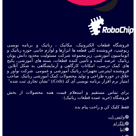
فروشگاه قطعات الکترونیک، مکانیک ، رباتیک و برنامه نویسی
ربوچیپ، فروشنده کلی قطعه ها ابزارها و لوازم جانبی حوزه رباتیک و
اتوماسیون آموزشی. زیرمجموعه شرکت مسئولیت محدود دانش پویان
رباتیک. عرضه کننده و تامین کننده قطعات، بسته های آموزشی، پکیج
های کمک درسی، امکانات کارگاهی و آزمایشگاهی به شکل آنلاین.
فروشنده اینترنتی تجهیزات رباتیک آموزشی و عمومی. شرکت نوآور و
خلاق در حوزه طراحی و تولید محصولات کمک آموزشی رباتیک. صاحب
امتیاز نرم افزار برنامه نویسی آی کد (iCode) “نشان تجاری ثبت شده”
برای تماس مستقیم و استعلام قیمت همه محصولات از بخش
فروشگاه (خرید عمده قطعات رباتیک) :
فقط کلیک کن و راحت پیام بده.
🟢
واتس اپ
🔵
تلگرام
🟠
ایتا