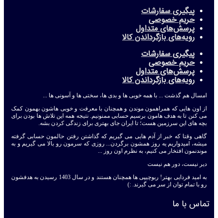
پیگیری سفارشات
حریم خصوصی
پرسش‌های متداول
رویه‌های بازگرداندن کالا
پیگیری سفارشات
حریم خصوصی
پرسش‌های متداول
رویه‌های بازگرداندن کالا
امسال هم گذشت ... با همه خوبی ها و بدی ها، سختی ها و آسونی ها ...
از اون هایی که همراهمون موندن و همچنان با معرفت و خوبی هاشون بهمون کمک
می کنن تا به هدف هامون برسیم حسابی ممنونیم. نتیجه همه این تلاش ها بودن برای
بچه های این سرزمین هست؛ تا ایران جای بهتری برای زندگی کردن بشه.
گاهی وقتا که خبر از آدم هایی می گیریم که گذاشتن رفتن حالمون حسابی گرفته
میشه، امیدواریم یه روز همشون برگردن... روزی که سرمون رو بالا می گیریم و به
موندنمون افتخار می کنیم، به نظرم اون روز ...
دیر نیست، دور هم نیست
به امید فردایی بهتر! ربوچیپی ها همچنان هستند و در سال 1403 رسیدن به هدفشون
رو با تمام توان از سر می گیرند. :)
تماس با ما