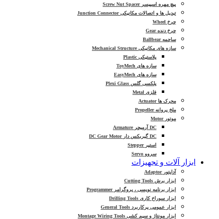
پیچ مهره اسپیسر Screw Nut Spacer
تبدیل ها و اتصالات مکانیکی Junction Connector
چرخ Wheel
چرخ دنده Gear
ساچمه Ballbear
سازه های مکانیکی Mechanical Structure
پلاستیکی Plastic
سازه های ToyMech
سازه های EasyMech
پلکسی گلس Plexi Glass
فلزی Metal
محرک ها Actuator
ملخ پروانه Propeller
موتور Motor
DC آرمیچر Armature
DC گیربکس دار DC Gear Motor
استپر Stepper
سروو Servo
ابزار آلات و تجهیزات
آداپتور Adaptor
ابزار برش Cutting Tools
ابزار برنامه نویسی ، پروگرامر Programmer
ابزار سوراخ کاری Drilling Tools
ابزار عمومی پرکاربرد General Tools
ابزار مونتاژ و سیم کشی Montage Wiring Tools