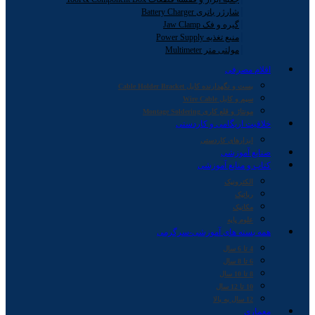
شارژر باتری Battery Charger
گیره و فک Jaw Clamp
منبع تغذیه Power Supply
مولتی متر Multimeter
اقلام مصرفی
بست و نگهدارنده کابل Cable Holder Bracket
سیم و کابل Wire Cable
مونتاژ و قلع کاری Montage Soldering
خلاقیت اریگامی و کاردستی
ابزارهای کاردستی
صنایع آموزشی
کتاب و منابع آموزشی
الکترونیک
رباتیک
مکانیک
علوم پایه
همه بسته های آموزشی-سرگرمی
4 تا 6 سال
6 تا 8 سال
8 تا 10 سال
10 تا 12 سال
12 سال به بالا
معماری