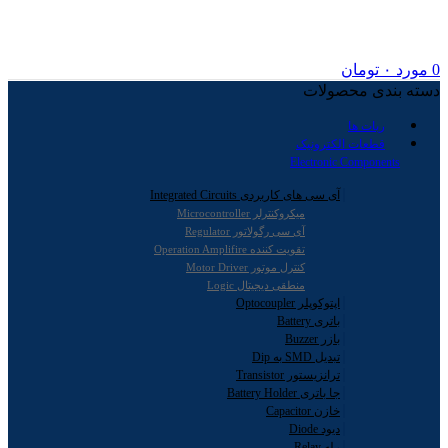
0
مورد
۰
تومان
دسته بندی محصولات
ربات ها
قطعات الکترونیک
Electronic Components
آی سی های کاربردی Integrated Circuits
میکروکنترلر Microcontroller
آی سی رگولاتور Regulator
تقویت کننده Operation Amplifire
کنترل موتور Motor Driver
منطقی دیجیتال Logic
اپتوکوپلر Optocoupler
باتری Battery
بازر Buzzer
تبدیل SMD به Dip
ترانزیستور Transistor
جا باتری Battery Holder
خازن Capacitor
دیود Diode
رله Relay