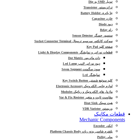
تبدیل SMD به Dip
ترانزیستور Transistor
جا باتری Battery Holder
خازن Capacitor
دیود Diode
رله Relay
سنسور حسگر Sensor Detector
سوکت کانکتور سرسیم ترمینال Sucket Connector Terminal
صفحه کلید Key Pad
قطعات نورانی و نمایشگر Light & Display Components
دات ماتریس Dot Matrix
دیود نورانی لامپ Led Lamp
سون سگمنت Seven Segment
نمایشگر Lcd
کلید سوئیچ شستی Key Switch Button
لوازم جانبی الکترونیک Electronic Accessory
ماژول های الکترونیک و رباتیک Modules
مقاومت ثابت و متغیر Var & Fix Resistor
هیت سینک Heat Sink
وریستور VDR Varistor
قطعات مکانیک
Mechanic Components
انکدر Encoder
پلتفرم شاسی بدنه ربات Platform Chassis Body
پولی Pulley