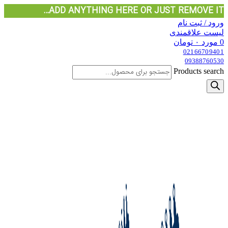
ADD ANYTHING HERE OR JUST REMOVE IT…
ورود / ثبت نام
لیست علاقمندی
0
مورد
۰
تومان
02166709401
09388760530
Products search