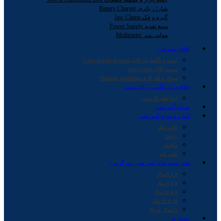
شارژر باتری Battery Charger
گیره و فک Jaw Clamp
منبع تغذیه Power Supply
مولتی متر Multimeter
اقلام مصرفی
بست و نگهدارنده کابل Cable Holder Bracket
سیم و کابل Wire Cable
مونتاژ و قلع کاری Montage Soldering
خلاقیت اریگامی و کاردستی
ابزارهای کاردستی
صنایع آموزشی
کتاب و منابع آموزشی
الکترونیک
رباتیک
مکانیک
علوم پایه
همه بسته های آموزشی-سرگرمی
4 تا 6 سال
6 تا 8 سال
8 تا 10 سال
10 تا 12 سال
12 سال به بالا
معماری