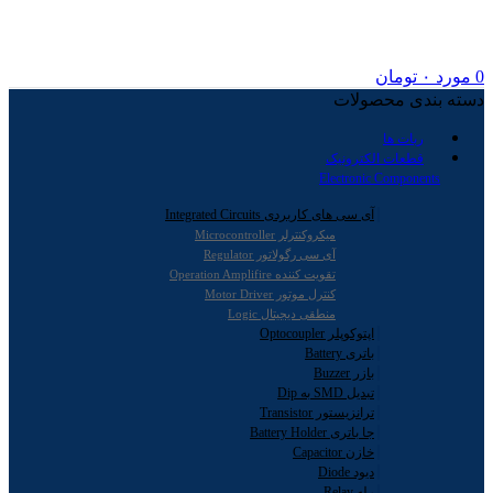
0
مورد
۰
تومان
دسته بندی محصولات
ربات ها
قطعات الکترونیک
Electronic Components
آی سی های کاربردی Integrated Circuits
میکروکنترلر Microcontroller
آی سی رگولاتور Regulator
تقویت کننده Operation Amplifire
کنترل موتور Motor Driver
منطقی دیجیتال Logic
اپتوکوپلر Optocoupler
باتری Battery
بازر Buzzer
تبدیل SMD به Dip
ترانزیستور Transistor
جا باتری Battery Holder
خازن Capacitor
دیود Diode
رله Relay