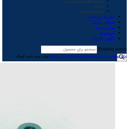
همه بسته های آموزشی-سرگرمی
معماری
لیست همه محصولات
نشریه ربوچیپ
سوالی دارید؟
تماس با ما
استخدام
دانلود iCode
Products search
خانه
قطعات مکانیک Mechanic Components
پولی Pulley
پولی بوش فلزی کوچک