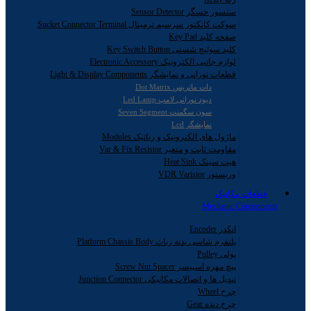
سنسور حسگر Sensor Detector
سوکت کانکتور سرسیم ترمینال Sucket Connector Terminal
صفحه کلید Key Pad
کلید سوئیچ شستی Key Switch Button
لوازم جانبی الکترونیک Electronic Accessory
قطعات نورانی و نمایشگر Light & Display Components
دات ماتریس Dot Matrix
دیود نورانی لامپ Led Lamp
سون سگمنت Seven Segment
نمایشگر Lcd
ماژول های الکترونیک و رباتیک Modules
مقاومت ثابت و متغیر Var & Fix Resistor
هیت سینک Heat Sink
وریستور VDR Varistor
قطعات مکانیک
Mechanic Components
انکدر Encoder
پلتفرم شاسی بدنه ربات Platform Chassis Body
پولی Pulley
پیچ مهره اسپیسر Screw Nut Spacer
تبدیل ها و اتصالات مکانیکی Junction Connector
چرخ Wheel
چرخ دنده Gear