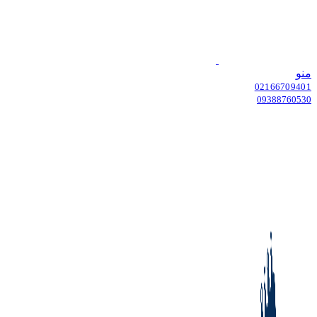
منو
02166709401
09388760530