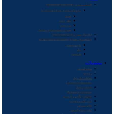
قطعات معماری Architectural Components
سازه های معماری Architectural Parts
آجرها
اقلام تزئینی
در و پنجره
تجهیزات هوشمندسازی ساختمان
ابزارهای معماری Architectural Tools
مواد مصرفی معماری Architectural Consumables
ملات ساختمانی
رنگ
فنداسیون
محصولات
صنایع آموزشی
ربات ها
قطعات الکترونیک
Electronic Components
قطعات مکانیک
Mechanic Components
خلاقیت اریگامی و کاردستی
ابزار آلات و تجهیزات
اقلام مصرفی
کتاب و منابع آموزشی