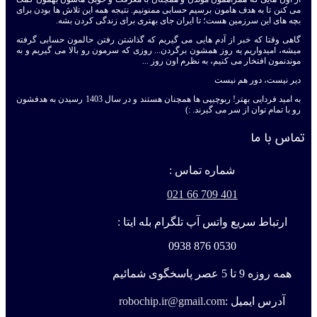
می کنن تا به هدف هامون برسیم حسابی ممنونیم. نتیجه همه این تلاش ها بودن برای
بچه های این سرزمین هست؛ تا ایران جای بهتری برای زندگی کردن بشه.
گاهی وقتا که خبر از آدم هایی می گیریم که گذاشتن رفتن حالمون حسابی گرفته
میشه، امیدواریم یه روز همشون برگردن... روزی که سرمون رو بالا می گیریم و به
موندنمون افتخار می کنیم، به نظرم اون روز ...
دیر نیست، دور هم نیست
به امید فردایی بهتر! ربوچیپی ها همچنان هستند و در سال 1403 رسیدن به هدفشون
رو با تمام توان از سر می گیرند. :)
تماس با ما
شماره تماس :
401 709 66 021
ارتباط سریع واتس آپ تلگرام بله ایتا :
0530 876 0938
همه روزه 9 تا 5 عصر پاسخگوی شمائیم
آدرس ایمیل :
robochip.ir@gmail.com