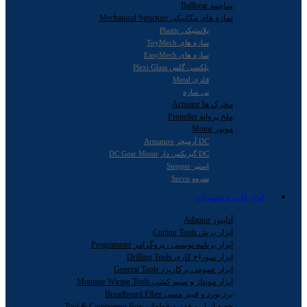
ساچمه Ballbear
سازه های مکانیکی Mechanical Structure
پلاستیکی Plastic
سازه های ToyMech
سازه های EasyMech
پلکسی گلس Plexi Glass
فلزی Metal
نی سازه
محرک ها Actuator
ملخ پروانه Propeller
موتور Motor
DC آرمیچر Armature
DC گیربکس دار DC Gear Motor
استپر Stepper
سروو Servo
ابزار آلات و تجهیزات
آداپتور Adaptor
ابزار برش Cutting Tools
ابزار برنامه نویسی ، پروگرامر Programmer
ابزار سوراخ کاری Drilling Tools
ابزار عمومی پرکاربرد General Tools
ابزار مونتاژ و سیم کشی Montage Wiring Tools
برد بورد و فیبر مسی Breadboard Fiber
جعبه ابزار و قفسه قطعات Tool & Component Box