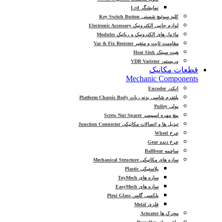
نمایشگر Lcd
کلید سوئیچ شستی Key Switch Button
لوازم جانبی الکترونیک Electronic Accessory
ماژول های الکترونیک و رباتیک Modules
مقاومت ثابت و متغیر Var & Fix Resistor
هیت سینک Heat Sink
وریستور VDR Varistor
قطعات مکانیک
Mechanic Components
انکدر Encoder
پلتفرم شاسی بدنه ربات Platform Chassis Body
پولی Pulley
پیچ مهره اسپیسر Screw Nut Spacer
تبدیل ها و اتصالات مکانیکی Junction Connector
چرخ Wheel
چرخ دنده Gear
ساچمه Ballbear
سازه های مکانیکی Mechanical Structure
پلاستیکی Plastic
سازه های ToyMech
سازه های EasyMech
پلکسی گلس Plexi Glass
فلزی Metal
محرک ها Actuator