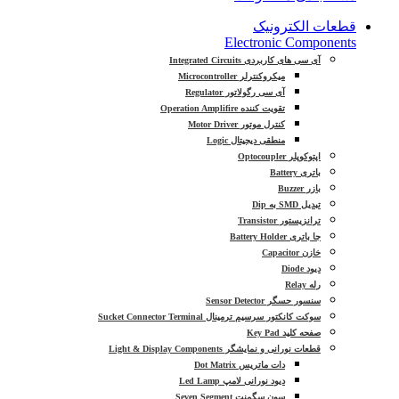
قطعات الکترونیک
Electronic Components
آی سی های کاربردی Integrated Circuits
میکروکنترلر Microcontroller
آی سی رگولاتور Regulator
تقویت کننده Operation Amplifire
کنترل موتور Motor Driver
منطقی دیجیتال Logic
اپتوکوپلر Optocoupler
باتری Battery
بازر Buzzer
تبدیل SMD به Dip
ترانزیستور Transistor
جا باتری Battery Holder
خازن Capacitor
دیود Diode
رله Relay
سنسور حسگر Sensor Detector
سوکت کانکتور سرسیم ترمینال Sucket Connector Terminal
صفحه کلید Key Pad
قطعات نورانی و نمایشگر Light & Display Components
دات ماتریس Dot Matrix
دیود نورانی لامپ Led Lamp
سون سگمنت Seven Segment