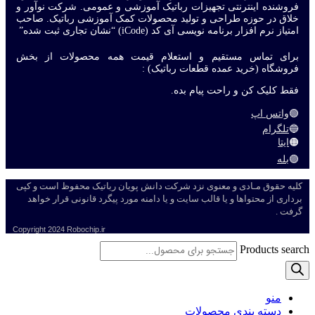
فروشنده اینترنتی تجهیزات رباتیک آموزشی و عمومی. شرکت نوآور و
خلاق در حوزه طراحی و تولید محصولات کمک آموزشی رباتیک. صاحب
امتیاز نرم افزار برنامه نویسی آی کد (iCode) “نشان تجاری ثبت شده”
برای تماس مستقیم و استعلام قیمت همه محصولات از بخش
فروشگاه (خرید عمده قطعات رباتیک) :
فقط کلیک کن و راحت پیام بده.
🟢
واتس اپ
🔵
تلگرام
🟠
ایتا
🟣
بله
کلیه حقوق مـادی و معنوی نزد شرکت دانش پویان رباتیک محفوظ است و کپی
برداری از محتواها و یا قالب سایت و یا دامنه مورد پیگرد قانونی قرار خواهد
گرفت .
Copyright
2024 Robochip.ir
Products search
منو
دسته بندی محصولات