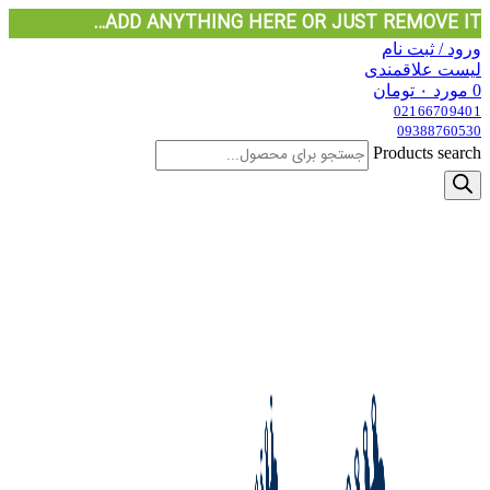
ADD ANYTHING HERE OR JUST REMOVE IT…
ورود / ثبت نام
لیست علاقمندی
0
مورد
۰
تومان
02166709401
09388760530
Products search