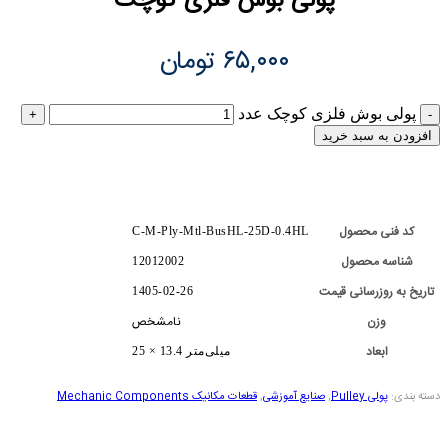
پولی بوش فلزی کوچک
۶۵,۰۰۰
تومان
پولی بوش فلزی کوچک عدد
افزودن به سبد خرید
کد فنی محصول
C-M-Ply-Mtl-BusHL-25D-0.4HL
شناسه محصول
12012002
تاریخ به روزرسانی قیمت
1405-02-26
وزن
نامشخص
ابعاد
25 × 13.4 میلی‌متر
دسته بندی:
پولی Pulley
,
صنایع آموزشی
,
قطعات مکانیک Mechanic Components