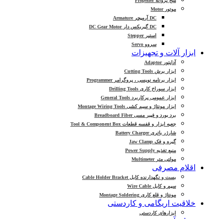
ملخ پروانه Propeller
موتور Motor
DC آرمیچر Armature
DC گیربکس دار DC Gear Motor
استپر Stepper
سروو Servo
ابزار آلات و تجهیزات
آداپتور Adaptor
ابزار برش Cutting Tools
ابزار برنامه نویسی ، پروگرامر Programmer
ابزار سوراخ کاری Drilling Tools
ابزار عمومی پرکاربرد General Tools
ابزار مونتاژ و سیم کشی Montage Wiring Tools
برد بورد و فیبر مسی Breadboard Fiber
جعبه ابزار و قفسه قطعات Tool & Component Box
شارژر باتری Battery Charger
گیره و فک Jaw Clamp
منبع تغذیه Power Supply
مولتی متر Multimeter
اقلام مصرفی
بست و نگهدارنده کابل Cable Holder Bracket
سیم و کابل Wire Cable
مونتاژ و قلع کاری Montage Soldering
خلاقیت اریگامی و کاردستی
ابزارهای کاردستی