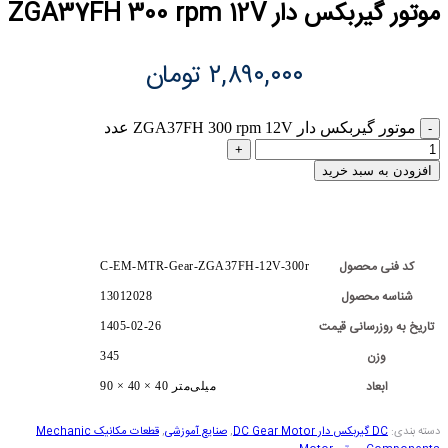
موتور گیربکس دار ZGA37FH 300 rpm 12V
۲,۸۹۰,۰۰۰
تومان
موتور گیربکس دار ZGA37FH 300 rpm 12V عدد
افزودن به سبد خرید
کد فنی محصول
C-EM-MTR-Gear-ZGA37FH-12V-300r
شناسه محصول
13012028
تاریخ به روزرسانی قیمت
1405-02-26
وزن
345
ابعاد
90 × 40 × 40 میلی‌متر
دسته بندی:
DC گیربکس دار DC Gear Motor
,
صنایع آموزشی
,
قطعات مکانیک Mechanic