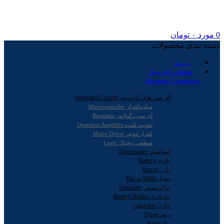
0
مورد
۰
تومان
دسته بندی محصولات
ربات ها
قطعات الکترونیک
Electronic Components
آی سی های کاربردی Integrated Circuits
میکروکنترلر Microcontroller
آی سی رگولاتور Regulator
تقویت کننده Operation Amplifire
کنترل موتور Motor Driver
منطقی دیجیتال Logic
اپتوکوپلر Optocoupler
باتری Battery
بازر Buzzer
تبدیل SMD به Dip
ترانزیستور Transistor
جا باتری Battery Holder
خازن Capacitor
دیود Diode
رله Relay