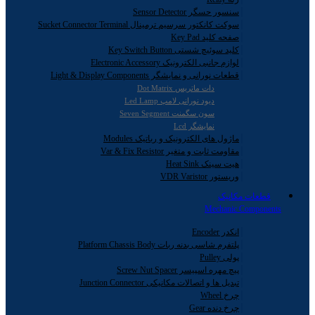
سنسور حسگر Sensor Detector
سوکت کانکتور سرسیم ترمینال Sucket Connector Terminal
صفحه کلید Key Pad
کلید سوئیچ شستی Key Switch Button
لوازم جانبی الکترونیک Electronic Accessory
قطعات نورانی و نمایشگر Light & Display Components
دات ماتریس Dot Matrix
دیود نورانی لامپ Led Lamp
سون سگمنت Seven Segment
نمایشگر Lcd
ماژول های الکترونیک و رباتیک Modules
مقاومت ثابت و متغیر Var & Fix Resistor
هیت سینک Heat Sink
وریستور VDR Varistor
قطعات مکانیک
Mechanic Components
انکدر Encoder
پلتفرم شاسی بدنه ربات Platform Chassis Body
پولی Pulley
پیچ مهره اسپیسر Screw Nut Spacer
تبدیل ها و اتصالات مکانیکی Junction Connector
چرخ Wheel
چرخ دنده Gear