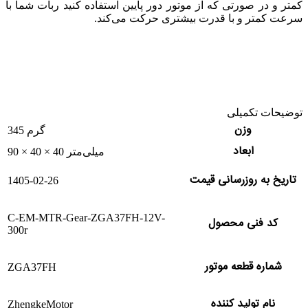
کمتر و در صورتی که ‫از موتور دور پایین استفاده کنید ربات شما با
سرعت کمتر و با قدرت بیشتری حرکت می‌کند.
توضیحات تکمیلی
وزن
345 گرم
ابعاد
90 × 40 × 40 میلی‌متر
تاریخ به روزرسانی قیمت
1405-02-26
C-EM-MTR-Gear-ZGA37FH-12V-
کد فنی محصول
300r
شماره قطعه موتور
ZGA37FH
نام تولید کننده
ZhengkeMotor