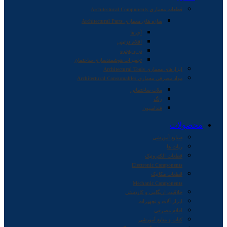
قطعات معماری Architectural Components
سازه های معماری Architectural Parts
آجرها
اقلام تزئینی
در و پنجره
تجهیزات هوشمندسازی ساختمان
ابزارهای معماری Architectural Tools
مواد مصرفی معماری Architectural Consumables
ملات ساختمانی
رنگ
فنداسیون
محصولات
صنایع آموزشی
ربات ها
قطعات الکترونیک
Electronic Components
قطعات مکانیک
Mechanic Components
خلاقیت اریگامی و کاردستی
ابزار آلات و تجهیزات
اقلام مصرفی
کتاب و منابع آموزشی