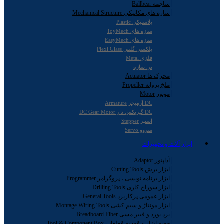
ساچمه Ballbear
سازه های مکانیکی Mechanical Structure
پلاستیکی Plastic
سازه های ToyMech
سازه های EasyMech
پلکسی گلس Plexi Glass
فلزی Metal
نی سازه
محرک ها Actuator
ملخ پروانه Propeller
موتور Motor
DC آرمیچر Armature
DC گیربکس دار DC Gear Motor
استپر Stepper
سروو Servo
ابزار آلات و تجهیزات
آداپتور Adaptor
ابزار برش Cutting Tools
ابزار برنامه نویسی ، پروگرامر Programmer
ابزار سوراخ کاری Drilling Tools
ابزار عمومی پرکاربرد General Tools
ابزار مونتاژ و سیم کشی Montage Wiring Tools
برد بورد و فیبر مسی Breadboard Fiber
جعبه ابزار و قفسه قطعات Tool & Component Box