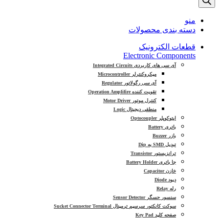
منو
دسته بندی محصولات
قطعات الکترونیک
Electronic Components
آی سی های کاربردی Integrated Circuits
میکروکنترلر Microcontroller
آی سی رگولاتور Regulator
تقویت کننده Operation Amplifire
کنترل موتور Motor Driver
منطقی دیجیتال Logic
اپتوکوپلر Optocoupler
باتری Battery
بازر Buzzer
تبدیل SMD به Dip
ترانزیستور Transistor
جا باتری Battery Holder
خازن Capacitor
دیود Diode
رله Relay
سنسور حسگر Sensor Detector
سوکت کانکتور سرسیم ترمینال Sucket Connector Terminal
صفحه کلید Key Pad