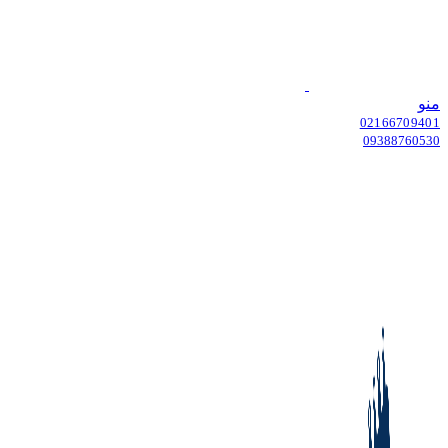
منو
02166709401
09388760530