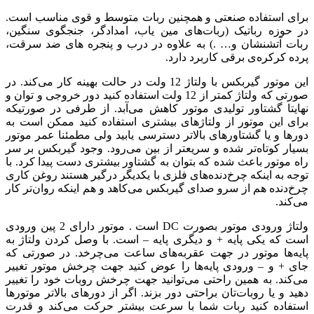
برای استفاده صنعتی و همچنین ربات متوسط و قوی مناسب است.
در حوزه رباتیک (ربات‌های مین یاب، امدادگر، جنجگوی سنگین،
ربات آتشنشان و… .) به علاوه در درب و پنجره های ضد سرقت،
پرده کرکره‌ی برقی کاربرد دارد.
این موتور گیربکس با ولتاژ 12 ولت در حالت بهینه کار می‌کند. در
صورتی که ولتاژ کمتر از 12 ولت استفاده کنید دور خروجی و توان و
نهایتا گشتاور تولیدی موتور کاهش می‌آبد. از طرفی در صورتیکه
برای این موتور از ولتاژهای بیشتری استفاده کنید ممکن است به
دورها و یا گشتاورهای بالاتر دسترسی یابید ولی مطمئنا عمر موتور
بسیار کوتاه‌تر شده و سریعتر از بین می‌رود. وجود گیربکس بر سر
راه موتور باعث شده که بتوان به گشتاور بیشتری دست پیدا کرد. با
توجه به اینکه چرخ‌دنده‌های فلزی با یکدیگر درگیر هستند روغن کاری
چرخ‌دنده هم از سرو صدای گیربکس می‌کاهد و هم اینکه روان‌تر کار
می‌کند. ‫
ولتاژ ورودی موتور بصورت DC است . موتور دارای 2 پین ورودی
است که یکی پایه + و دیگری پایه – است. با وصل کردن ولتاژ به
پایه‌ها موتور در جهت عقربه‌های ساعت می‌چرخد. در صورتی که
جای + و – ورودی پایه‌ها را عوض کنید جهت چرخش موتور تغییر
می‌کند. به همین راحتی می‌توانید جهت چرخش روبات خود را تغییر
دهید و یا روبات‌تان براحتی دور بزند. اگر از دورهای بالاتر موتورها
استفاده کنید ربات شما با سرعت بیشتر حرکت می‌کند و قدرت