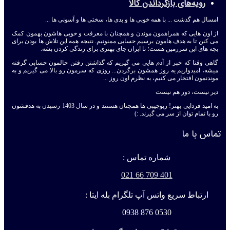
رویه‌های بازگرداندن کالا
امسال هم گذشت ... با همه خوبی ها و بدی ها، سختی ها و آسونی ها ...
از اون هایی که همراهمون موندن و همچنان با معرفت و خوبی هاشون بهمون کمک
می کنن تا به هدف هامون برسیم حسابی ممنونیم. نتیجه همه این تلاش ها بودن برای
بچه های این سرزمین هست؛ تا ایران جای بهتری برای زندگی کردن بشه.
گاهی وقتا که خبر از آدم هایی می گیریم که گذاشتن رفتن حالمون حسابی گرفته
میشه، امیدواریم یه روز همشون برگردن... روزی که سرمون رو بالا می گیریم و به
موندنمون افتخار می کنیم، به نظرم اون روز ...
دیر نیست، دور هم نیست
به امید فردایی بهتر! ربوچیپی ها همچنان هستند و در سال 1403 رسیدن به هدفشون
رو با تمام توان از سر می گیرند. :)
تماس با ما
شماره تماس :
401 709 66 021
ارتباط سریع واتس آپ تلگرام بله ایتا :
0530 876 0938