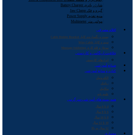
شارژر باتری Battery Charger
گیره و فک Jaw Clamp
منبع تغذیه Power Supply
مولتی متر Multimeter
اقلام مصرفی
بست و نگهدارنده کابل Cable Holder Bracket
سیم و کابل Wire Cable
مونتاژ و قلع کاری Montage Soldering
خلاقیت اریگامی و کاردستی
ابزارهای کاردستی
صنایع آموزشی
کتاب و منابع آموزشی
الکترونیک
رباتیک
مکانیک
علوم پایه
همه بسته های آموزشی-سرگرمی
4 تا 6 سال
6 تا 8 سال
8 تا 10 سال
10 تا 12 سال
12 سال به بالا
معماری