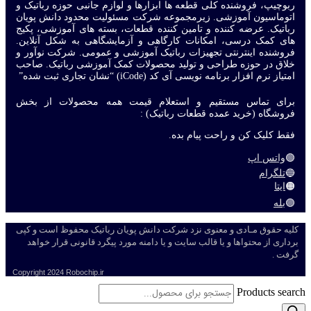
ربوچیپ، فروشنده کلی قطعه ها ابزارها و لوازم جانبی حوزه رباتیک و
اتوماسیون آموزشی. زیرمجموعه شرکت مسئولیت محدود دانش پویان
رباتیک. عرضه کننده و تامین کننده قطعات، بسته های آموزشی، پکیج
های کمک درسی، امکانات کارگاهی و آزمایشگاهی به شکل آنلاین.
فروشنده اینترنتی تجهیزات رباتیک آموزشی و عمومی. شرکت نوآور و
خلاق در حوزه طراحی و تولید محصولات کمک آموزشی رباتیک. صاحب
امتیاز نرم افزار برنامه نویسی آی کد (iCode) “نشان تجاری ثبت شده”
برای تماس مستقیم و استعلام قیمت همه محصولات از بخش
فروشگاه (خرید عمده قطعات رباتیک) :
فقط کلیک کن و راحت پیام بده.
🟢
واتس اپ
🔵
تلگرام
🟠
ایتا
🟣
بله
کلیه حقوق مـادی و معنوی نزد شرکت دانش پویان رباتیک محفوظ است و کپی
برداری از محتواها و یا قالب سایت و یا دامنه مورد پیگرد قانونی قرار خواهد
گرفت .
Copyright
2024 Robochip.ir
Products search