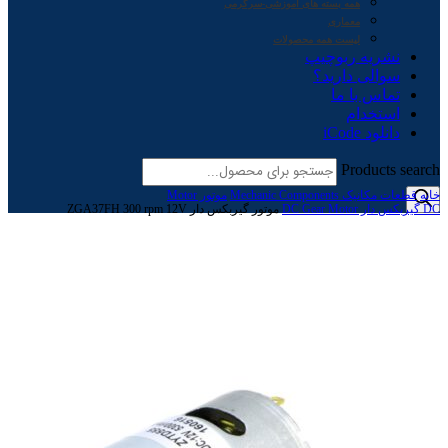
همه بسته های آموزشی-سرگرمی
معماری
لیست همه محصولات
نشریه ربوچیپ
سوالی دارید؟
تماس با ما
استخدام
دانلود iCode
Products search
خانه
قطعات مکانیک Mechanic Components
موتور Motor
DC گیربکس دار DC Gear Motor
موتور گیربکس دار ZGA37FH 300 rpm 12V