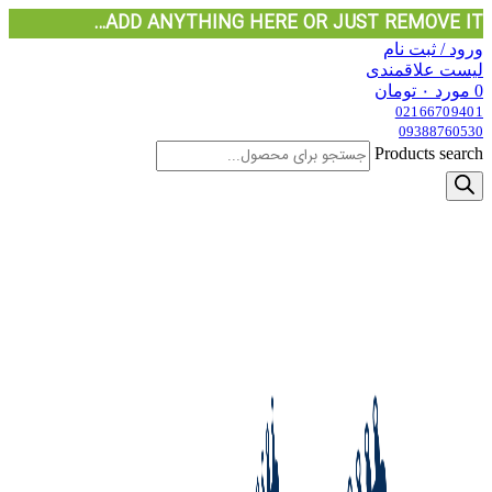
ADD ANYTHING HERE OR JUST REMOVE IT…
ورود / ثبت نام
لیست علاقمندی
0
مورد
۰
تومان
02166709401
09388760530
Products search