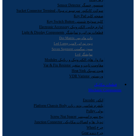
سنسور حسگر Sensor Detector
سوکت کانکتور سرسیم ترمینال Sucket Connector Terminal
صفحه کلید Key Pad
کلید سوئیچ شستی Key Switch Button
لوازم جانبی الکترونیک Electronic Accessory
قطعات نورانی و نمایشگر Light & Display Components
دات ماتریس Dot Matrix
دیود نورانی لامپ Led Lamp
سون سگمنت Seven Segment
نمایشگر Lcd
ماژول های الکترونیک و رباتیک Modules
مقاومت ثابت و متغیر Var & Fix Resistor
هیت سینک Heat Sink
وریستور VDR Varistor
قطعات مکانیک
Mechanic Components
انکدر Encoder
پلتفرم شاسی بدنه ربات Platform Chassis Body
پولی Pulley
پیچ مهره اسپیسر Screw Nut Spacer
تبدیل ها و اتصالات مکانیکی Junction Connector
چرخ Wheel
چرخ دنده Gear