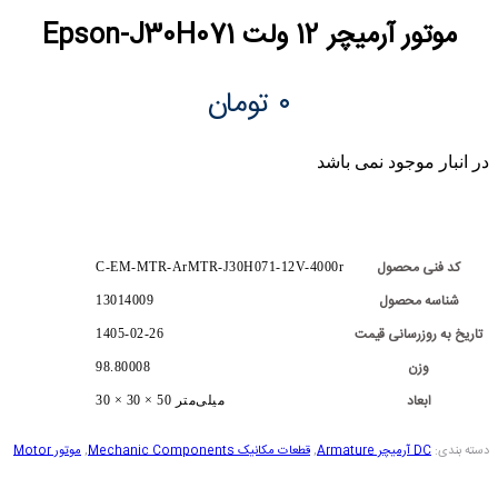
موتور آرمیچر 12 ولت Epson-J30H071
۰
تومان
در انبار موجود نمی باشد
کد فنی محصول
C-EM-MTR-ArMTR-J30H071-12V-4000r
شناسه محصول
13014009
تاریخ به روزرسانی قیمت
1405-02-26
وزن
98.80008
ابعاد
30 × 30 × 50 میلی‌متر
دسته بندی:
DC آرمیچر Armature
,
قطعات مکانیک Mechanic Components
,
موتور Motor