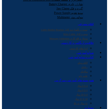
شارژر باتری Battery Charger
گیره و فک Jaw Clamp
منبع تغذیه Power Supply
مولتی متر Multimeter
اقلام مصرفی
بست و نگهدارنده کابل Cable Holder Bracket
سیم و کابل Wire Cable
مونتاژ و قلع کاری Montage Soldering
خلاقیت اریگامی و کاردستی
ابزارهای کاردستی
صنایع آموزشی
کتاب و منابع آموزشی
الکترونیک
رباتیک
مکانیک
علوم پایه
همه بسته های آموزشی-سرگرمی
4 تا 6 سال
6 تا 8 سال
8 تا 10 سال
10 تا 12 سال
12 سال به بالا
معماری