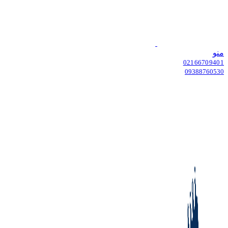
منو
02166709401
09388760530