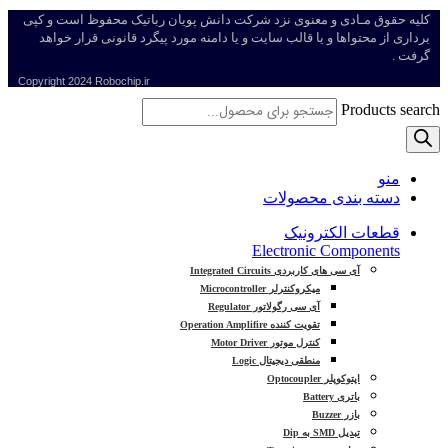
کلیه حقوق مـادی و معنوی نزد شرکت دانش پویان رباتیک محفوظ است و کپی
برداری از محتواها و یا قالب سایت و یا دامنه مورد پیگرد قانونی قرار خواهد
گرفت .
Copyright
2024 Robochip.ir
Products search
منو
دسته بندی محصولات
قطعات الکترونیک
Electronic Components
آی سی های کاربردی Integrated Circuits
میکروکنترلر Microcontroller
آی سی رگولاتور Regulator
تقویت کننده Operation Amplifire
کنترل موتور Motor Driver
منطقی دیجیتال Logic
اپتوکوپلر Optocoupler
باتری Battery
بازر Buzzer
تبدیل SMD به Dip