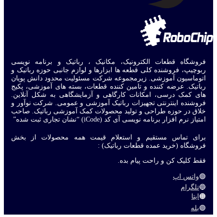
فروشگاه قطعات الکترونیک، مکانیک ، رباتیک و برنامه نویسی
ربوچیپ، فروشنده کلی قطعه ها ابزارها و لوازم جانبی حوزه رباتیک و
اتوماسیون آموزشی. زیرمجموعه شرکت مسئولیت محدود دانش پویان
رباتیک. عرضه کننده و تامین کننده قطعات، بسته های آموزشی، پکیج
های کمک درسی، امکانات کارگاهی و آزمایشگاهی به شکل آنلاین.
فروشنده اینترنتی تجهیزات رباتیک آموزشی و عمومی. شرکت نوآور و
خلاق در حوزه طراحی و تولید محصولات کمک آموزشی رباتیک. صاحب
امتیاز نرم افزار برنامه نویسی آی کد (iCode) “نشان تجاری ثبت شده”
برای تماس مستقیم و استعلام قیمت همه محصولات از بخش
فروشگاه (خرید عمده قطعات رباتیک) :
فقط کلیک کن و راحت پیام بده.
🟢
واتس اپ
🔵
تلگرام
🟠
ایتا
🟣
بله