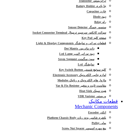
ترانزیستور Transistor
جا باتری Battery Holder
خازن Capacitor
دیود Diode
رله Relay
سنسور حسگر Sensor Detector
سوکت کانکتور سرسیم ترمینال Sucket Connector Terminal
صفحه کلید Key Pad
قطعات نورانی و نمایشگر Light & Display Components
دات ماتریس Dot Matrix
دیود نورانی لامپ Led Lamp
سون سگمنت Seven Segment
نمایشگر Lcd
کلید سوئیچ شستی Key Switch Button
لوازم جانبی الکترونیک Electronic Accessory
ماژول های الکترونیک و رباتیک Modules
مقاومت ثابت و متغیر Var & Fix Resistor
هیت سینک Heat Sink
وریستور VDR Varistor
قطعات مکانیک
Mechanic Components
انکدر Encoder
پلتفرم شاسی بدنه ربات Platform Chassis Body
پولی Pulley
پیچ مهره اسپیسر Screw Nut Spacer