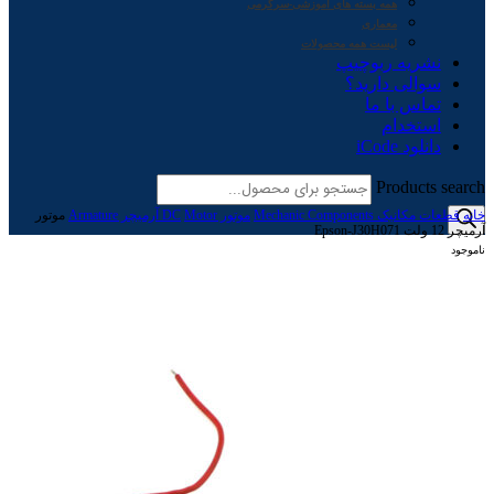
همه بسته های آموزشی-سرگرمی
معماری
لیست همه محصولات
نشریه ربوچیپ
سوالی دارید؟
تماس با ما
استخدام
دانلود iCode
Products search
خانه
قطعات مکانیک Mechanic Components
موتور Motor
DC آرمیچر Armature
موتور
آرمیچر 12 ولت Epson-J30H071
ناموجود