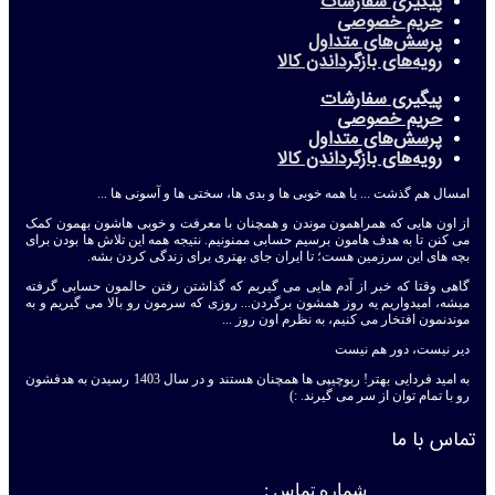
پیگیری سفارشات
حریم خصوصی
پرسش‌های متداول
رویه‌های بازگرداندن کالا
پیگیری سفارشات
حریم خصوصی
پرسش‌های متداول
رویه‌های بازگرداندن کالا
امسال هم گذشت ... با همه خوبی ها و بدی ها، سختی ها و آسونی ها ...
از اون هایی که همراهمون موندن و همچنان با معرفت و خوبی هاشون بهمون کمک
می کنن تا به هدف هامون برسیم حسابی ممنونیم. نتیجه همه این تلاش ها بودن برای
بچه های این سرزمین هست؛ تا ایران جای بهتری برای زندگی کردن بشه.
گاهی وقتا که خبر از آدم هایی می گیریم که گذاشتن رفتن حالمون حسابی گرفته
میشه، امیدواریم یه روز همشون برگردن... روزی که سرمون رو بالا می گیریم و به
موندنمون افتخار می کنیم، به نظرم اون روز ...
دیر نیست، دور هم نیست
به امید فردایی بهتر! ربوچیپی ها همچنان هستند و در سال 1403 رسیدن به هدفشون
رو با تمام توان از سر می گیرند. :)
تماس با ما
شماره تماس :