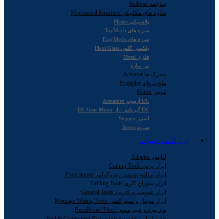
ساچمه Ballbear
سازه های مکانیکی Mechanical Structure
پلاستیکی Plastic
سازه های ToyMech
سازه های EasyMech
پلکسی گلس Plexi Glass
فلزی Metal
نی سازه
محرک ها Actuator
ملخ پروانه Propeller
موتور Motor
DC آرمیچر Armature
DC گیربکس دار DC Gear Motor
استپر Stepper
سروو Servo
ابزار آلات و تجهیزات
آداپتور Adaptor
ابزار برش Cutting Tools
ابزار برنامه نویسی ، پروگرامر Programmer
ابزار سوراخ کاری Drilling Tools
ابزار عمومی پرکاربرد General Tools
ابزار مونتاژ و سیم کشی Montage Wiring Tools
برد بورد و فیبر مسی Breadboard Fiber
جعبه ابزار و قفسه قطعات Tool & Component Box