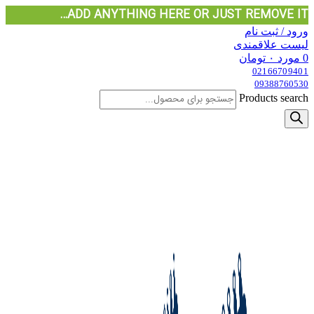
ADD ANYTHING HERE OR JUST REMOVE IT…
ورود / ثبت نام
لیست علاقمندی
0
مورد
۰
تومان
02166709401
09388760530
Products search