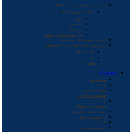
قطعات معماری Architectural Components
سازه های معماری Architectural Parts
آجرها
اقلام تزئینی
در و پنجره
تجهیزات هوشمندسازی ساختمان
ابزارهای معماری Architectural Tools
مواد مصرفی معماری Architectural Consumables
ملات ساختمانی
رنگ
فنداسیون
محصولات
صنایع آموزشی
ربات ها
قطعات الکترونیک
Electronic Components
قطعات مکانیک
Mechanic Components
خلاقیت اریگامی و کاردستی
ابزار آلات و تجهیزات
اقلام مصرفی
کتاب و منابع آموزشی