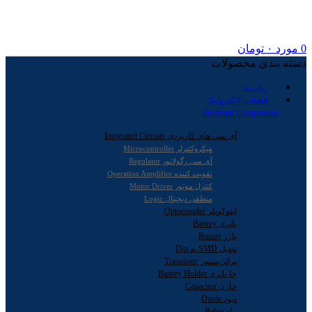
0
مورد
۰
تومان
دسته بندی محصولات
ربات ها
قطعات الکترونیک
Electronic Components
آی سی های کاربردی Integrated Circuits
میکروکنترلر Microcontroller
آی سی رگولاتور Regulator
تقویت کننده Operation Amplifire
کنترل موتور Motor Driver
منطقی دیجیتال Logic
اپتوکوپلر Optocoupler
باتری Battery
بازر Buzzer
تبدیل SMD به Dip
ترانزیستور Transistor
جا باتری Battery Holder
خازن Capacitor
دیود Diode
رله Relay