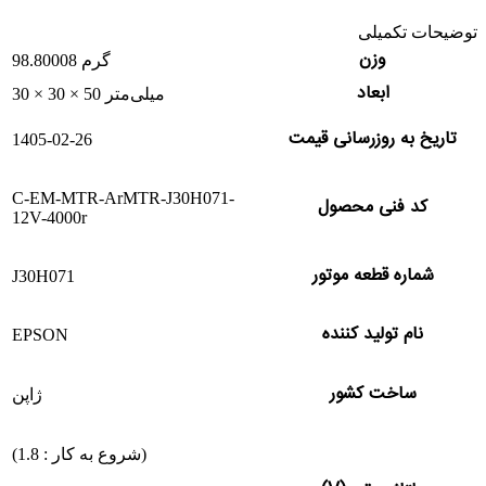
توضیحات تکمیلی
وزن
98.80008 گرم
ابعاد
30 × 30 × 50 میلی‌متر
تاریخ به روزرسانی قیمت
1405-02-26
C-EM-MTR-ArMTR-J30H071-
کد فنی محصول
12V-4000r
شماره قطعه موتور
J30H071
نام تولید کننده
EPSON
ساخت کشور
ژاپن
(شروع به کار : 1.8)