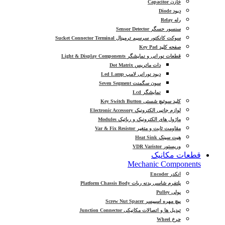
خازن Capacitor
دیود Diode
رله Relay
سنسور حسگر Sensor Detector
سوکت کانکتور سرسیم ترمینال Sucket Connector Terminal
صفحه کلید Key Pad
قطعات نورانی و نمایشگر Light & Display Components
دات ماتریس Dot Matrix
دیود نورانی لامپ Led Lamp
سون سگمنت Seven Segment
نمایشگر Lcd
کلید سوئیچ شستی Key Switch Button
لوازم جانبی الکترونیک Electronic Accessory
ماژول های الکترونیک و رباتیک Modules
مقاومت ثابت و متغیر Var & Fix Resistor
هیت سینک Heat Sink
وریستور VDR Varistor
قطعات مکانیک
Mechanic Components
انکدر Encoder
پلتفرم شاسی بدنه ربات Platform Chassis Body
پولی Pulley
پیچ مهره اسپیسر Screw Nut Spacer
تبدیل ها و اتصالات مکانیکی Junction Connector
چرخ Wheel