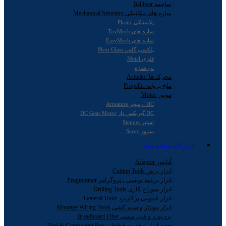
ساچمه Ballbear
سازه های مکانیکی Mechanical Structure
پلاستیکی Plastic
سازه های ToyMech
سازه های EasyMech
پلکسی گلس Plexi Glass
فلزی Metal
نی سازه
محرک ها Actuator
ملخ پروانه Propeller
موتور Motor
DC آرمیچر Armature
DC گیربکس دار DC Gear Motor
استپر Stepper
سروو Servo
ابزار آلات و تجهیزات
آداپتور Adaptor
ابزار برش Cutting Tools
ابزار برنامه نویسی ، پروگرامر Programmer
ابزار سوراخ کاری Drilling Tools
ابزار عمومی پرکاربرد General Tools
ابزار مونتاژ و سیم کشی Montage Wiring Tools
برد بورد و فیبر مسی Breadboard Fiber
جعبه ابزار و قفسه قطعات Tool & Component Box