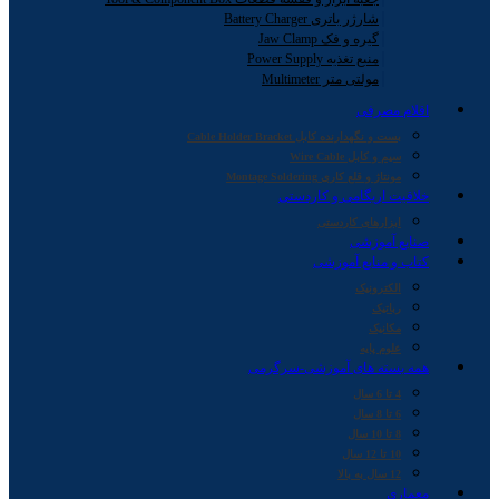
شارژر باتری Battery Charger
گیره و فک Jaw Clamp
منبع تغذیه Power Supply
مولتی متر Multimeter
اقلام مصرفی
بست و نگهدارنده کابل Cable Holder Bracket
سیم و کابل Wire Cable
مونتاژ و قلع کاری Montage Soldering
خلاقیت اریگامی و کاردستی
ابزارهای کاردستی
صنایع آموزشی
کتاب و منابع آموزشی
الکترونیک
رباتیک
مکانیک
علوم پایه
همه بسته های آموزشی-سرگرمی
4 تا 6 سال
6 تا 8 سال
8 تا 10 سال
10 تا 12 سال
12 سال به بالا
معماری