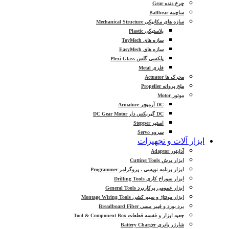
چرخ دنده Gear
ساچمه Ballbear
سازه های مکانیکی Mechanical Structure
پلاستیکی Plastic
سازه های ToyMech
سازه های EasyMech
پلکسی گلس Plexi Glass
فلزی Metal
محرک ها Actuator
ملخ پروانه Propeller
موتور Motor
DC آرمیچر Armature
DC گیربکس دار DC Gear Motor
استپر Stepper
سروو Servo
ابزار آلات و تجهیزات
آداپتور Adaptor
ابزار برش Cutting Tools
ابزار برنامه نویسی ، پروگرامر Programmer
ابزار سوراخ کاری Drilling Tools
ابزار عمومی پرکاربرد General Tools
ابزار مونتاژ و سیم کشی Montage Wiring Tools
برد بورد و فیبر مسی Breadboard Fiber
جعبه ابزار و قفسه قطعات Tool & Component Box
شارژر باتری Battery Charger