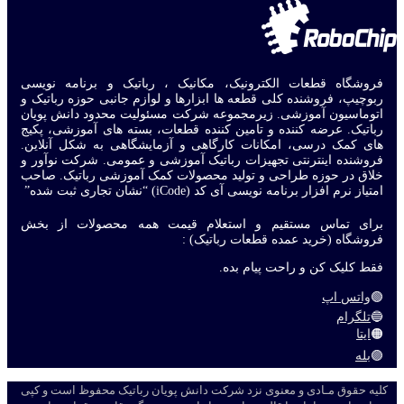
فروشگاه قطعات الکترونیک، مکانیک ، رباتیک و برنامه نویسی
ربوچیپ، فروشنده کلی قطعه ها ابزارها و لوازم جانبی حوزه رباتیک و
اتوماسیون آموزشی. زیرمجموعه شرکت مسئولیت محدود دانش پویان
رباتیک. عرضه کننده و تامین کننده قطعات، بسته های آموزشی، پکیج
های کمک درسی، امکانات کارگاهی و آزمایشگاهی به شکل آنلاین.
فروشنده اینترنتی تجهیزات رباتیک آموزشی و عمومی. شرکت نوآور و
خلاق در حوزه طراحی و تولید محصولات کمک آموزشی رباتیک. صاحب
امتیاز نرم افزار برنامه نویسی آی کد (iCode) “نشان تجاری ثبت شده”
برای تماس مستقیم و استعلام قیمت همه محصولات از بخش
فروشگاه (خرید عمده قطعات رباتیک) :
فقط کلیک کن و راحت پیام بده.
🟢
واتس اپ
🔵
تلگرام
🟠
ایتا
🟣
بله
کلیه حقوق مـادی و معنوی نزد شرکت دانش پویان رباتیک محفوظ است و کپی