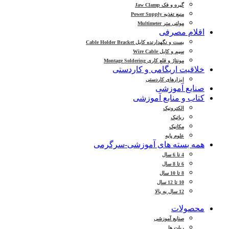
گیره و فک Jaw Clamp
منبع تغذیه Power Supply
مولتی متر Multimeter
اقلام مصرفی
بست و نگهدارنده کابل Cable Holder Bracket
سیم و کابل Wire Cable
مونتاژ و قلع کاری Montage Soldering
خلاقیت اریگامی و کاردستی
ابزارهای کاردستی
صنایع آموزشی
کتاب و منابع آموزشی
الکترونیک
رباتیک
مکانیک
علوم پایه
همه بسته های آموزشی-سرگرمی
4 تا 6 سال
6 تا 8 سال
8 تا 10 سال
10 تا 12 سال
12 سال به بالا
محصولات
صنایع آموزشی
ربات ها