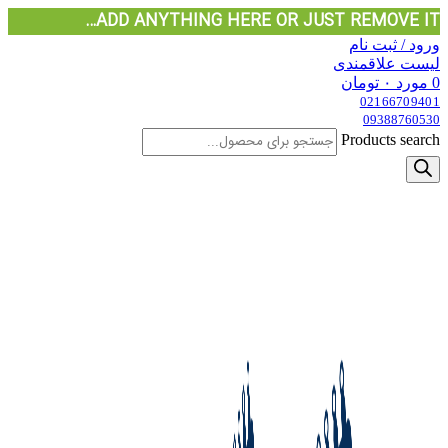
ADD ANYTHING HERE OR JUST REMOVE IT…
ورود / ثبت نام
لیست علاقمندی
0
مورد
۰
تومان
02166709401
09388760530
Products search