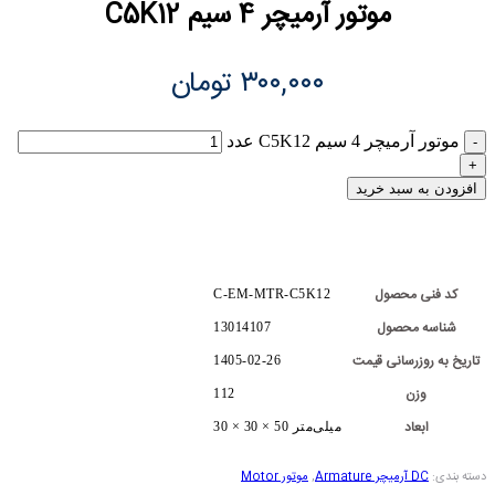
موتور آرمیچر 4 سیم C5K12
۳۰۰,۰۰۰
تومان
موتور آرمیچر 4 سیم C5K12 عدد
افزودن به سبد خرید
کد فنی محصول
C-EM-MTR-C5K12
شناسه محصول
13014107
تاریخ به روزرسانی قیمت
1405-02-26
وزن
112
ابعاد
30 × 30 × 50 میلی‌متر
دسته بندی:
DC آرمیچر Armature
,
موتور Motor