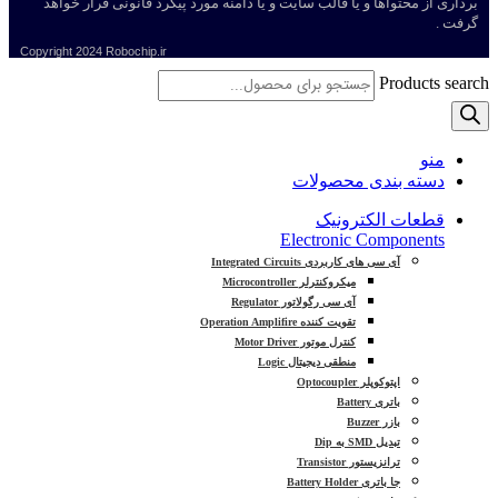
برداری از محتواها و یا قالب سایت و یا دامنه مورد پیگرد قانونی قرار خواهد
گرفت .
Copyright
2024 Robochip.ir
Products search
منو
دسته بندی محصولات
قطعات الکترونیک
Electronic Components
آی سی های کاربردی Integrated Circuits
میکروکنترلر Microcontroller
آی سی رگولاتور Regulator
تقویت کننده Operation Amplifire
کنترل موتور Motor Driver
منطقی دیجیتال Logic
اپتوکوپلر Optocoupler
باتری Battery
بازر Buzzer
تبدیل SMD به Dip
ترانزیستور Transistor
جا باتری Battery Holder