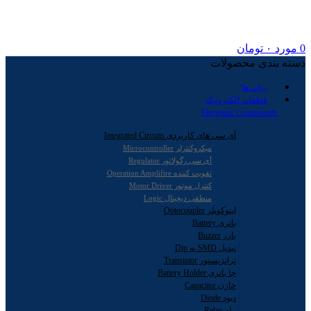
0
مورد
۰
تومان
دسته بندی محصولات
ربات ها
قطعات الکترونیک
Electronic Components
آی سی های کاربردی Integrated Circuits
میکروکنترلر Microcontroller
آی سی رگولاتور Regulator
تقویت کننده Operation Amplifire
کنترل موتور Motor Driver
منطقی دیجیتال Logic
اپتوکوپلر Optocoupler
باتری Battery
بازر Buzzer
تبدیل SMD به Dip
ترانزیستور Transistor
جا باتری Battery Holder
خازن Capacitor
دیود Diode
رله Relay