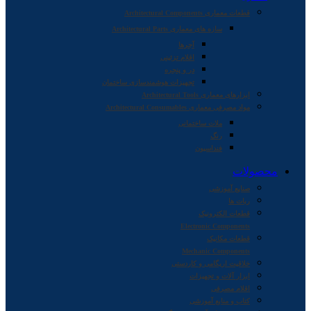
قطعات معماری Architectural Components
سازه های معماری Architectural Parts
آجرها
اقلام تزئینی
در و پنجره
تجهیزات هوشمندسازی ساختمان
ابزارهای معماری Architectural Tools
مواد مصرفی معماری Architectural Consumables
ملات ساختمانی
رنگ
فنداسیون
محصولات
صنایع آموزشی
ربات ها
قطعات الکترونیک
Electronic Components
قطعات مکانیک
Mechanic Components
خلاقیت اریگامی و کاردستی
ابزار آلات و تجهیزات
اقلام مصرفی
کتاب و منابع آموزشی