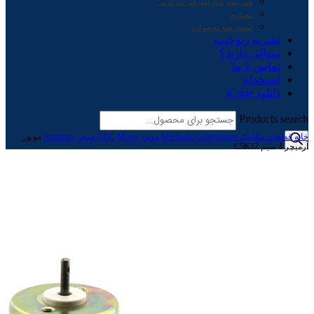
همه بسته های آموزشی-سرگرمی
معماری
لیست همه محصولات
نشریه ربوچیپ
سوالی دارید؟
تماس با ما
استخدام
دانلود iCode
Products search
خانه
قطعات مکانیک Mechanic Components
موتور Motor
DC آرمیچر Armature
موتور
آرمیچر 4 سیم C5K12