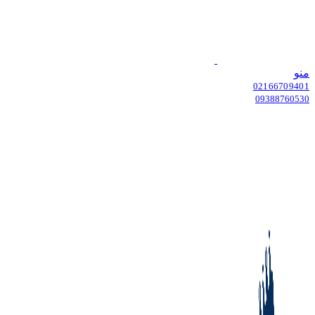
منو
02166709401
09388760530