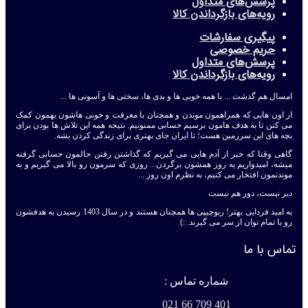
پرسش‌های متداول
رویه‌های بازگرداندن کالا
پیگیری سفارشات
حریم خصوصی
پرسش‌های متداول
رویه‌های بازگرداندن کالا
امسال هم گذشت ... با همه خوبی ها و بدی ها، سختی ها و آسونی ها ...
از اون هایی که همراهمون موندن و همچنان با معرفت و خوبی هاشون بهمون کمک
می کنن تا به هدف هامون برسیم حسابی ممنونیم. نتیجه همه این تلاش ها بودن برای
بچه های این سرزمین هست؛ تا ایران جای بهتری برای زندگی کردن بشه.
گاهی وقتا که خبر از آدم هایی می گیریم که گذاشتن رفتن حالمون حسابی گرفته
میشه، امیدواریم یه روز همشون برگردن... روزی که سرمون رو بالا می گیریم و به
موندنمون افتخار می کنیم، به نظرم اون روز ...
دیر نیست، دور هم نیست
به امید فردایی بهتر! ربوچیپی ها همچنان هستند و در سال 1403 رسیدن به هدفشون
رو با تمام توان از سر می گیرند. :)
تماس با ما
شماره تماس :
401 709 66 021