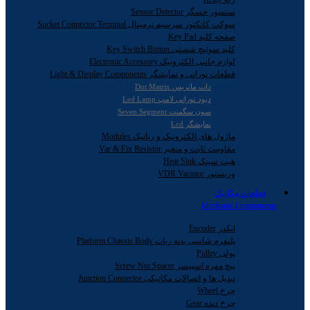
سنسور حسگر Sensor Detector
سوکت کانکتور سرسیم ترمینال Sucket Connector Terminal
صفحه کلید Key Pad
کلید سوئیچ شستی Key Switch Button
لوازم جانبی الکترونیک Electronic Accessory
قطعات نورانی و نمایشگر Light & Display Components
دات ماتریس Dot Matrix
دیود نورانی لامپ Led Lamp
سون سگمنت Seven Segment
نمایشگر Lcd
ماژول های الکترونیک و رباتیک Modules
مقاومت ثابت و متغیر Var & Fix Resistor
هیت سینک Heat Sink
وریستور VDR Varistor
قطعات مکانیک
Mechanic Components
انکدر Encoder
پلتفرم شاسی بدنه ربات Platform Chassis Body
پولی Pulley
پیچ مهره اسپیسر Screw Nut Spacer
تبدیل ها و اتصالات مکانیکی Junction Connector
چرخ Wheel
چرخ دنده Gear