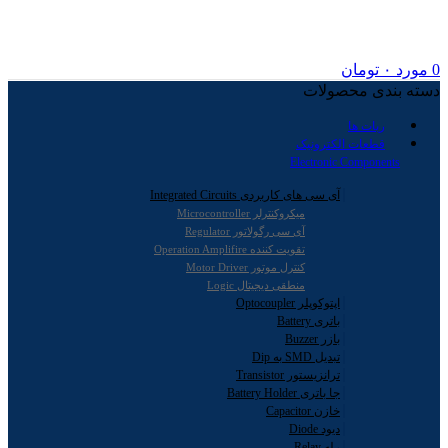
0
مورد
۰
تومان
دسته بندی محصولات
ربات ها
قطعات الکترونیک
Electronic Components
آی سی های کاربردی Integrated Circuits
میکروکنترلر Microcontroller
آی سی رگولاتور Regulator
تقویت کننده Operation Amplifire
کنترل موتور Motor Driver
منطقی دیجیتال Logic
اپتوکوپلر Optocoupler
باتری Battery
بازر Buzzer
تبدیل SMD به Dip
ترانزیستور Transistor
جا باتری Battery Holder
خازن Capacitor
دیود Diode
رله Relay