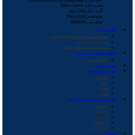
شارژر باتری Battery Charger
گیره و فک Jaw Clamp
منبع تغذیه Power Supply
مولتی متر Multimeter
اقلام مصرفی
بست و نگهدارنده کابل Cable Holder Bracket
سیم و کابل Wire Cable
مونتاژ و قلع کاری Montage Soldering
خلاقیت اریگامی و کاردستی
ابزارهای کاردستی
صنایع آموزشی
کتاب و منابع آموزشی
الکترونیک
رباتیک
مکانیک
علوم پایه
همه بسته های آموزشی-سرگرمی
4 تا 6 سال
6 تا 8 سال
8 تا 10 سال
10 تا 12 سال
12 سال به بالا
معماری