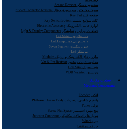
سنسور حسگر Sensor Detector
سوکت کانکتور سرسیم ترمینال Sucket Connector Terminal
صفحه کلید Key Pad
کلید سوئیچ شستی Key Switch Button
لوازم جانبی الکترونیک Electronic Accessory
قطعات نورانی و نمایشگر Light & Display Components
دات ماتریس Dot Matrix
دیود نورانی لامپ Led Lamp
سون سگمنت Seven Segment
نمایشگر Lcd
ماژول های الکترونیک و رباتیک Modules
مقاومت ثابت و متغیر Var & Fix Resistor
هیت سینک Heat Sink
وریستور VDR Varistor
قطعات مکانیک
Mechanic Components
انکدر Encoder
پلتفرم شاسی بدنه ربات Platform Chassis Body
پولی Pulley
پیچ مهره اسپیسر Screw Nut Spacer
تبدیل ها و اتصالات مکانیکی Junction Connector
چرخ Wheel
چرخ دنده Gear