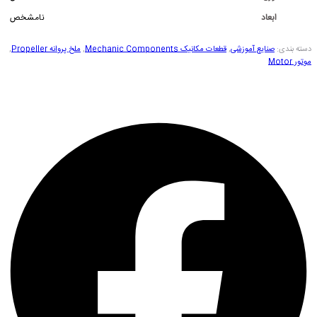
ابعاد
نامشخص
دسته بندی:
صنایع آموزشی
,
قطعات مکانیک Mechanic Components
,
ملخ پروانه Propeller
,
موتور Motor