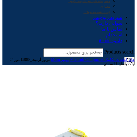
همه بسته های آموزشی-سرگرمی
معماری
لیست همه محصولات
نشریه ربوچیپ
سوالی دارید؟
تماس با ما
استخدام
دانلود iCode
Products search
خانه
قطعات مکانیک Mechanic Components
موتور Motor
موتور آرمیچر 15000 دور 24
ولت با ملخ 11 سانتی