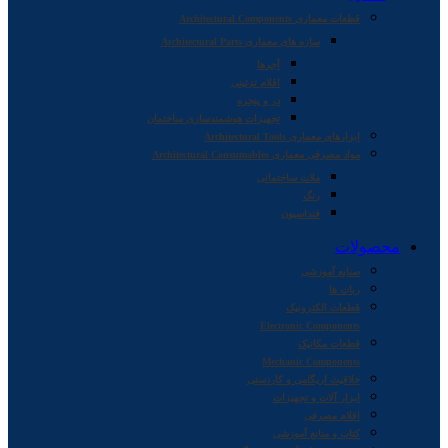
قطعات معماری Architectural Components
سازه های معماری Architectural Parts
آجرها
اقلام تزئینی
در و پنجره
تجهیزات هوشمندسازی ساختمان
ابزارهای معماری Architectural Tools
مواد مصرفی معماری Architectural Consumables
ملات ساختمانی
رنگ
فنداسیون
محصولات
صنایع آموزشی
ربات ها
قطعات الکترونیک
Electronic Components
قطعات مکانیک
Mechanic Components
خلاقیت اریگامی و کاردستی
ابزار آلات و تجهیزات
اقلام مصرفی
کتاب و منابع آموزشی