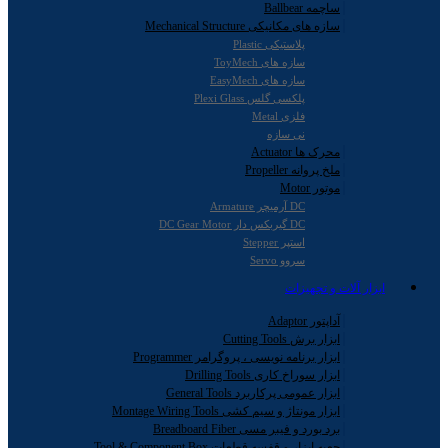
ساچمه Ballbear
سازه های مکانیکی Mechanical Structure
پلاستیکی Plastic
سازه های ToyMech
سازه های EasyMech
پلکسی گلس Plexi Glass
فلزی Metal
نی سازه
محرک ها Actuator
ملخ پروانه Propeller
موتور Motor
DC آرمیچر Armature
DC گیربکس دار DC Gear Motor
استپر Stepper
سروو Servo
ابزار آلات و تجهیزات
آداپتور Adaptor
ابزار برش Cutting Tools
ابزار برنامه نویسی ، پروگرامر Programmer
ابزار سوراخ کاری Drilling Tools
ابزار عمومی پرکاربرد General Tools
ابزار مونتاژ و سیم کشی Montage Wiring Tools
برد بورد و فیبر مسی Breadboard Fiber
جعبه ابزار و قفسه قطعات Tool & Component Box