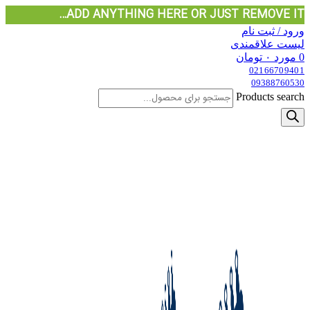
ADD ANYTHING HERE OR JUST REMOVE IT…
ورود / ثبت نام
لیست علاقمندی
0
مورد
۰
تومان
02166709401
09388760530
Products search