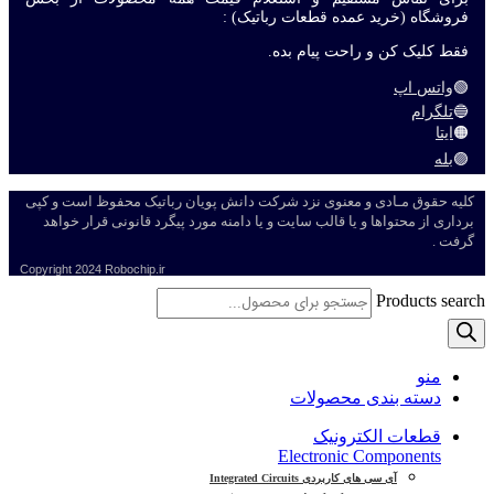
فروشگاه (خرید عمده قطعات رباتیک) :
فقط کلیک کن و راحت پیام بده.
🟢
واتس اپ
🔵
تلگرام
🟠
ایتا
🟣
بله
کلیه حقوق مـادی و معنوی نزد شرکت دانش پویان رباتیک محفوظ است و کپی
برداری از محتواها و یا قالب سایت و یا دامنه مورد پیگرد قانونی قرار خواهد
گرفت .
Copyright
2024 Robochip.ir
Products search
منو
دسته بندی محصولات
قطعات الکترونیک
Electronic Components
آی سی های کاربردی Integrated Circuits