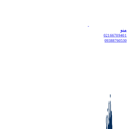
منو
02166709401
09388760530