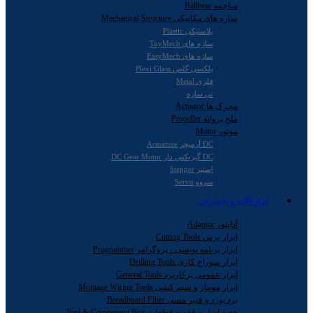
ساچمه Ballbear
سازه های مکانیکی Mechanical Structure
پلاستیکی Plastic
سازه های ToyMech
سازه های EasyMech
پلکسی گلس Plexi Glass
فلزی Metal
نی سازه
محرک ها Actuator
ملخ پروانه Propeller
موتور Motor
DC آرمیچر Armature
DC گیربکس دار DC Gear Motor
استپر Stepper
سروو Servo
ابزار آلات و تجهیزات
آداپتور Adaptor
ابزار برش Cutting Tools
ابزار برنامه نویسی ، پروگرامر Programmer
ابزار سوراخ کاری Drilling Tools
ابزار عمومی پرکاربرد General Tools
ابزار مونتاژ و سیم کشی Montage Wiring Tools
برد بورد و فیبر مسی Breadboard Fiber
جعبه ابزار و قفسه قطعات Tool & Component Box