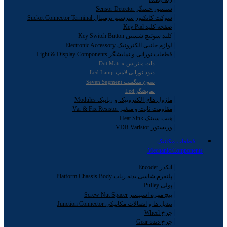
سنسور حسگر Sensor Detector
سوکت کانکتور سرسیم ترمینال Sucket Connector Terminal
صفحه کلید Key Pad
کلید سوئیچ شستی Key Switch Button
لوازم جانبی الکترونیک Electronic Accessory
قطعات نورانی و نمایشگر Light & Display Components
دات ماتریس Dot Matrix
دیود نورانی لامپ Led Lamp
سون سگمنت Seven Segment
نمایشگر Lcd
ماژول های الکترونیک و رباتیک Modules
مقاومت ثابت و متغیر Var & Fix Resistor
هیت سینک Heat Sink
وریستور VDR Varistor
قطعات مکانیک
Mechanic Components
انکدر Encoder
پلتفرم شاسی بدنه ربات Platform Chassis Body
پولی Pulley
پیچ مهره اسپیسر Screw Nut Spacer
تبدیل ها و اتصالات مکانیکی Junction Connector
چرخ Wheel
چرخ دنده Gear