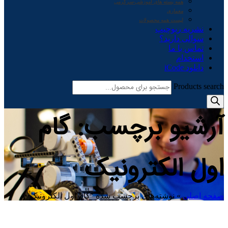
همه بسته های آموزشی-سرگرمی
معماری
لیست همه محصولات
نشریه ربوچیپ
سوالی دارید؟
تماس با ما
استخدام
دانلود iCode
Products search
آرشیو برچسب: گام
اول الکترونیک
صفحه اصلی
»
نوشته‌های برچسب شده "گام اول الکترونیک"