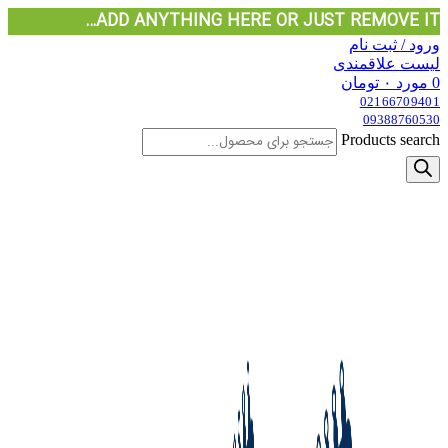
ADD ANYTHING HERE OR JUST REMOVE IT…
ورود / ثبت نام
لیست علاقمندی
0
مورد
۰
تومان
02166709401
09388760530
Products search