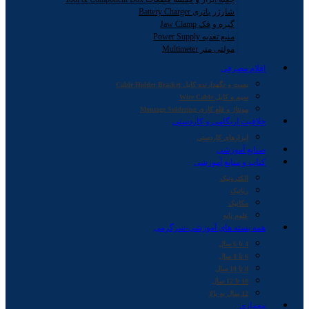
شارژر باتری Battery Charger
گیره و فک Jaw Clamp
منبع تغذیه Power Supply
مولتی متر Multimeter
اقلام مصرفی
بست و نگهدارنده کابل Cable Holder Bracket
سیم و کابل Wire Cable
مونتاژ و قلع کاری Montage Soldering
خلاقیت اریگامی و کاردستی
ابزارهای کاردستی
صنایع آموزشی
کتاب و منابع آموزشی
الکترونیک
رباتیک
مکانیک
علوم پایه
همه بسته های آموزشی-سرگرمی
4 تا 6 سال
6 تا 8 سال
8 تا 10 سال
10 تا 12 سال
12 سال به بالا
معماری