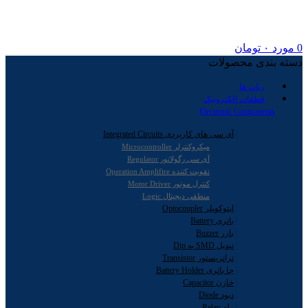
0
مورد
۰
تومان
دسته بندی محصولات
ربات ها
قطعات الکترونیک
Electronic Components
آی سی های کاربردی Integrated Circuits
میکروکنترلر Microcontroller
آی سی رگولاتور Regulator
تقویت کننده Operation Amplifire
کنترل موتور Motor Driver
منطقی دیجیتال Logic
اپتوکوپلر Optocoupler
باتری Battery
بازر Buzzer
تبدیل SMD به Dip
ترانزیستور Transistor
جا باتری Battery Holder
خازن Capacitor
دیود Diode
رله Relay