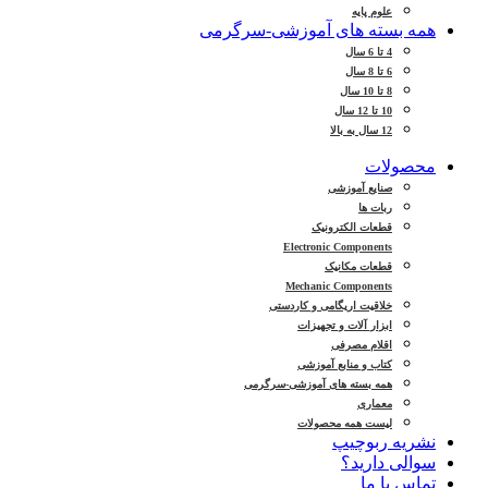
علوم پایه
همه بسته های آموزشی-سرگرمی
4 تا 6 سال
6 تا 8 سال
8 تا 10 سال
10 تا 12 سال
12 سال به بالا
محصولات
صنایع آموزشی
ربات ها
قطعات الکترونیک
Electronic Components
قطعات مکانیک
Mechanic Components
خلاقیت اریگامی و کاردستی
ابزار آلات و تجهیزات
اقلام مصرفی
کتاب و منابع آموزشی
همه بسته های آموزشی-سرگرمی
معماری
لیست همه محصولات
نشریه ربوچیپ
سوالی دارید؟
تماس با ما