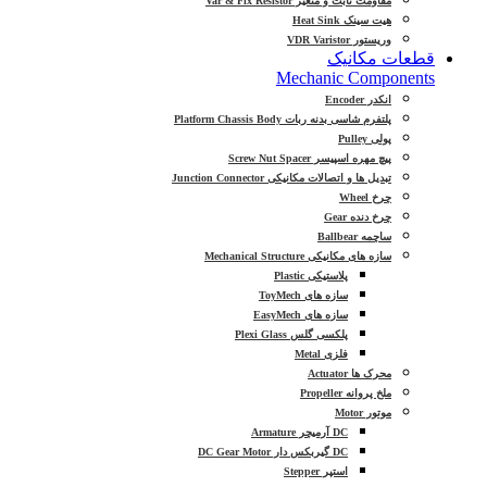
مقاومت ثابت و متغیر Var & Fix Resistor
هیت سینک Heat Sink
وریستور VDR Varistor
قطعات مکانیک
Mechanic Components
انکدر Encoder
پلتفرم شاسی بدنه ربات Platform Chassis Body
پولی Pulley
پیچ مهره اسپیسر Screw Nut Spacer
تبدیل ها و اتصالات مکانیکی Junction Connector
چرخ Wheel
چرخ دنده Gear
ساچمه Ballbear
سازه های مکانیکی Mechanical Structure
پلاستیکی Plastic
سازه های ToyMech
سازه های EasyMech
پلکسی گلس Plexi Glass
فلزی Metal
محرک ها Actuator
ملخ پروانه Propeller
موتور Motor
DC آرمیچر Armature
DC گیربکس دار DC Gear Motor
استپر Stepper