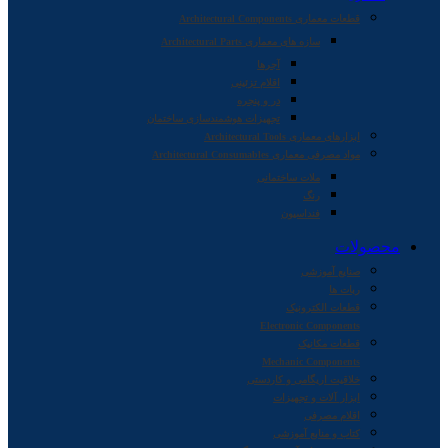
قطعات معماری Architectural Components
سازه های معماری Architectural Parts
آجرها
اقلام تزئینی
در و پنجره
تجهیزات هوشمندسازی ساختمان
ابزارهای معماری Architectural Tools
مواد مصرفی معماری Architectural Consumables
ملات ساختمانی
رنگ
فنداسیون
محصولات
صنایع آموزشی
ربات ها
قطعات الکترونیک
Electronic Components
قطعات مکانیک
Mechanic Components
خلاقیت اریگامی و کاردستی
ابزار آلات و تجهیزات
اقلام مصرفی
کتاب و منابع آموزشی