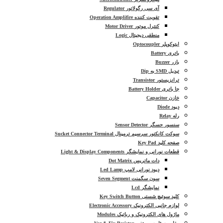
آی سی رگولاتور Regulator
تقویت کننده Operation Amplifire
کنترل موتور Motor Driver
منطقی دیجیتال Logic
اپتوکوپلر Optocoupler
باتری Battery
بازر Buzzer
تبدیل SMD به Dip
ترانزیستور Transistor
جا باتری Battery Holder
خازن Capacitor
دیود Diode
رله Relay
سنسور حسگر Sensor Detector
سوکت کانکتور سرسیم ترمینال Sucket Connector Terminal
صفحه کلید Key Pad
قطعات نورانی و نمایشگر Light & Display Components
دات ماتریس Dot Matrix
دیود نورانی لامپ Led Lamp
سون سگمنت Seven Segment
نمایشگر Lcd
کلید سوئیچ شستی Key Switch Button
لوازم جانبی الکترونیک Electronic Accessory
ماژول های الکترونیک و رباتیک Modules