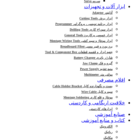
سروو Servo
ابزار آلات و تجهیزات
آداپتور Adaptor
ابزار برش Cutting Tools
ابزار برنامه نویسی ، پروگرامر Programmer
ابزار سوراخ کاری Drilling Tools
ابزار عمومی پرکاربرد General Tools
ابزار مونتاژ و سیم کشی Montage Wiring Tools
برد بورد و فیبر مسی Breadboard Fiber
جعبه ابزار و قفسه قطعات Tool & Component Box
شارژر باتری Battery Charger
گیره و فک Jaw Clamp
منبع تغذیه Power Supply
مولتی متر Multimeter
اقلام مصرفی
بست و نگهدارنده کابل Cable Holder Bracket
سیم و کابل Wire Cable
مونتاژ و قلع کاری Montage Soldering
خلاقیت اریگامی و کاردستی
ابزارهای کاردستی
صنایع آموزشی
کتاب و منابع آموزشی
الکترونیک
رباتیک
مکانیک