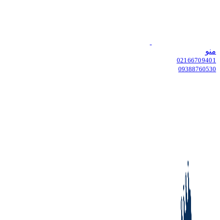
منو
02166709401
09388760530