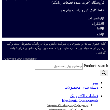
فروشگاه (خرید عمده قطعات رباتیک) :
فقط کلیک کن و راحت پیام بده.
🟢
واتس اپ
🔵
تلگرام
🟠
ایتا
🟣
بله
کلیه حقوق مـادی و معنوی نزد شرکت دانش پویان رباتیک محفوظ است و کپی
برداری از محتواها و یا قالب سایت و یا دامنه مورد پیگرد قانونی قرار خواهد
گرفت .
Copyright
2024 Robochip.ir
Products search
منو
دسته بندی محصولات
قطعات الکترونیک
Electronic Components
آی سی های کاربردی Integrated Circuits
میکروکنترلر Microcontroller