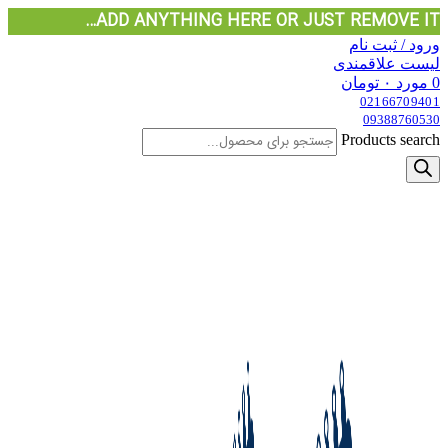
ADD ANYTHING HERE OR JUST REMOVE IT…
ورود / ثبت نام
لیست علاقمندی
0
مورد
۰
تومان
02166709401
09388760530
Products search