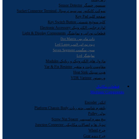
سنسور حسگر Sensor Detector
سوکت کانکتور سرسیم ترمینال Sucket Connector Terminal
صفحه کلید Key Pad
کلید سوئیچ شستی Key Switch Button
لوازم جانبی الکترونیک Electronic Accessory
قطعات نورانی و نمایشگر Light & Display Components
دات ماتریس Dot Matrix
دیود نورانی لامپ Led Lamp
سون سگمنت Seven Segment
نمایشگر Lcd
ماژول های الکترونیک و رباتیک Modules
مقاومت ثابت و متغیر Var & Fix Resistor
هیت سینک Heat Sink
وریستور VDR Varistor
قطعات مکانیک
Mechanic Components
انکدر Encoder
پلتفرم شاسی بدنه ربات Platform Chassis Body
پولی Pulley
پیچ مهره اسپیسر Screw Nut Spacer
تبدیل ها و اتصالات مکانیکی Junction Connector
چرخ Wheel
چرخ دنده Gear