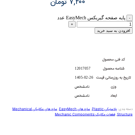
۷,۲۰۰
تومان
پایه صفحه گیربکس EasyMech عدد
افزودن به سبد خرید
کد فنی محصول
شناسه محصول
12017057
تاریخ به روزرسانی قیمت
1405-02-26
وزن
نامشخص
ابعاد
نامشخص
دسته بندی:
پلاستیکی Plastic
,
سازه های EasyMech
,
سازه های مکانیکی Mechanical
Structure
,
قطعات مکانیک Mechanic Components