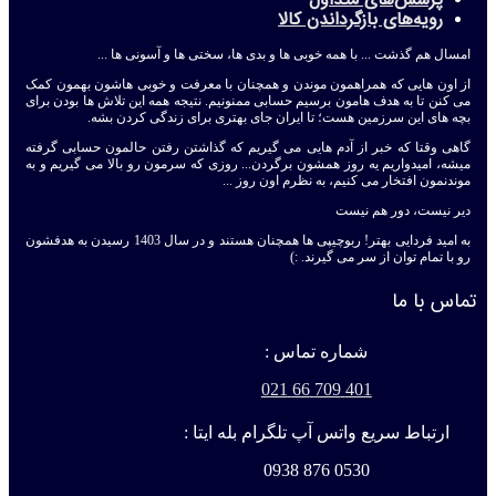
پرسش‌های متداول
رویه‌های بازگرداندن کالا
امسال هم گذشت ... با همه خوبی ها و بدی ها، سختی ها و آسونی ها ...
از اون هایی که همراهمون موندن و همچنان با معرفت و خوبی هاشون بهمون کمک
می کنن تا به هدف هامون برسیم حسابی ممنونیم. نتیجه همه این تلاش ها بودن برای
بچه های این سرزمین هست؛ تا ایران جای بهتری برای زندگی کردن بشه.
گاهی وقتا که خبر از آدم هایی می گیریم که گذاشتن رفتن حالمون حسابی گرفته
میشه، امیدواریم یه روز همشون برگردن... روزی که سرمون رو بالا می گیریم و به
موندنمون افتخار می کنیم، به نظرم اون روز ...
دیر نیست، دور هم نیست
به امید فردایی بهتر! ربوچیپی ها همچنان هستند و در سال 1403 رسیدن به هدفشون
رو با تمام توان از سر می گیرند. :)
تماس با ما
شماره تماس :
401 709 66 021
ارتباط سریع واتس آپ تلگرام بله ایتا :
0530 876 0938