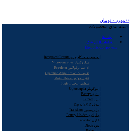
0
مورد
۰
تومان
دسته بندی محصولات
ربات ها
قطعات الکترونیک
Electronic Components
آی سی های کاربردی Integrated Circuits
میکروکنترلر Microcontroller
آی سی رگولاتور Regulator
تقویت کننده Operation Amplifire
کنترل موتور Motor Driver
منطقی دیجیتال Logic
اپتوکوپلر Optocoupler
باتری Battery
بازر Buzzer
تبدیل SMD به Dip
ترانزیستور Transistor
جا باتری Battery Holder
خازن Capacitor
دیود Diode
رله Relay