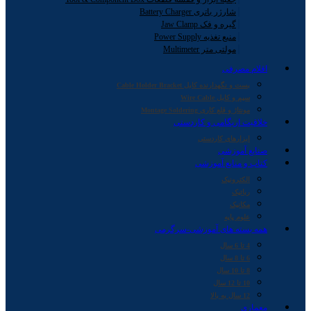
شارژر باتری Battery Charger
گیره و فک Jaw Clamp
منبع تغذیه Power Supply
مولتی متر Multimeter
اقلام مصرفی
بست و نگهدارنده کابل Cable Holder Bracket
سیم و کابل Wire Cable
مونتاژ و قلع کاری Montage Soldering
خلاقیت اریگامی و کاردستی
ابزارهای کاردستی
صنایع آموزشی
کتاب و منابع آموزشی
الکترونیک
رباتیک
مکانیک
علوم پایه
همه بسته های آموزشی-سرگرمی
4 تا 6 سال
6 تا 8 سال
8 تا 10 سال
10 تا 12 سال
12 سال به بالا
معماری