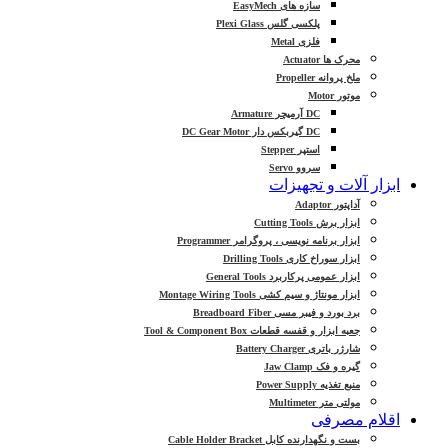
سازه های EasyMech
پلکسی گلس Plexi Glass
فلزی Metal
محرک ها Actuator
ملخ پروانه Propeller
موتور Motor
DC آرمیچر Armature
DC گیربکس دار DC Gear Motor
استپر Stepper
سروو Servo
ابزار آلات و تجهیزات
آداپتور Adaptor
ابزار برش Cutting Tools
ابزار برنامه نویسی ، پروگرامر Programmer
ابزار سوراخ کاری Drilling Tools
ابزار عمومی پرکاربرد General Tools
ابزار مونتاژ و سیم کشی Montage Wiring Tools
برد بورد و فیبر مسی Breadboard Fiber
جعبه ابزار و قفسه قطعات Tool & Component Box
شارژر باتری Battery Charger
گیره و فک Jaw Clamp
منبع تغذیه Power Supply
مولتی متر Multimeter
اقلام مصرفی
بست و نگهدارنده کابل Cable Holder Bracket