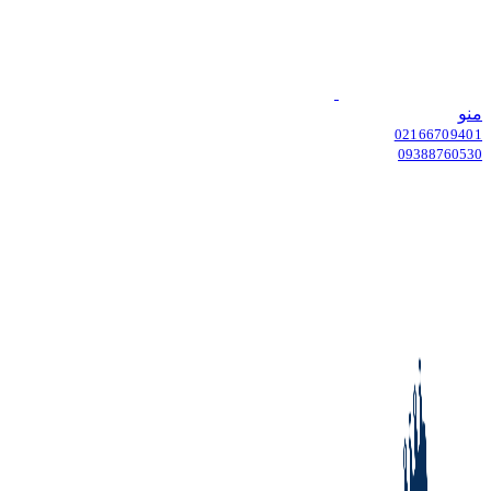
منو
02166709401
09388760530