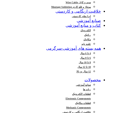
سیم و کابل Wire Cable
مونتاژ و قلع کاری Montage Soldering
خلاقیت اریگامی و کاردستی
ابزارهای کاردستی
صنایع آموزشی
کتاب و منابع آموزشی
الکترونیک
رباتیک
مکانیک
علوم پایه
همه بسته های آموزشی-سرگرمی
4 تا 6 سال
6 تا 8 سال
8 تا 10 سال
10 تا 12 سال
12 سال به بالا
محصولات
صنایع آموزشی
ربات ها
قطعات الکترونیک
Electronic Components
قطعات مکانیک
Mechanic Components
خلاقیت اریگامی و کاردستی