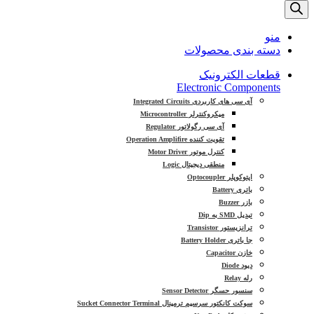
منو
دسته بندی محصولات
قطعات الکترونیک
Electronic Components
آی سی های کاربردی Integrated Circuits
میکروکنترلر Microcontroller
آی سی رگولاتور Regulator
تقویت کننده Operation Amplifire
کنترل موتور Motor Driver
منطقی دیجیتال Logic
اپتوکوپلر Optocoupler
باتری Battery
بازر Buzzer
تبدیل SMD به Dip
ترانزیستور Transistor
جا باتری Battery Holder
خازن Capacitor
دیود Diode
رله Relay
سنسور حسگر Sensor Detector
سوکت کانکتور سرسیم ترمینال Sucket Connector Terminal