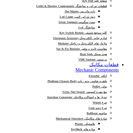
صفحه کلید Key Pad
قطعات نورانی و نمایشگر Light & Display Components
دات ماتریس Dot Matrix
دیود نورانی لامپ Led Lamp
سون سگمنت Seven Segment
نمایشگر Lcd
کلید سوئیچ شستی Key Switch Button
لوازم جانبی الکترونیک Electronic Accessory
ماژول های الکترونیک و رباتیک Modules
مقاومت ثابت و متغیر Var & Fix Resistor
هیت سینک Heat Sink
وریستور VDR Varistor
قطعات مکانیک
Mechanic Components
انکدر Encoder
پلتفرم شاسی بدنه ربات Platform Chassis Body
پولی Pulley
پیچ مهره اسپیسر Screw Nut Spacer
تبدیل ها و اتصالات مکانیکی Junction Connector
چرخ Wheel
چرخ دنده Gear
ساچمه Ballbear
سازه های مکانیکی Mechanical Structure
پلاستیکی Plastic
سازه های ToyMech