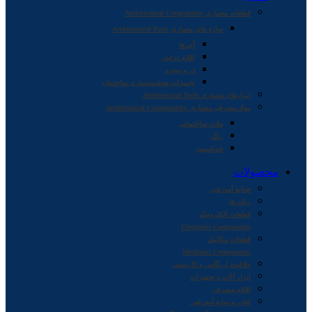
قطعات معماری Architectural Components
سازه های معماری Architectural Parts
آجرها
اقلام تزئینی
در و پنجره
تجهیزات هوشمندسازی ساختمان
ابزارهای معماری Architectural Tools
مواد مصرفی معماری Architectural Consumables
ملات ساختمانی
رنگ
فنداسیون
محصولات
صنایع آموزشی
ربات ها
قطعات الکترونیک
Electronic Components
قطعات مکانیک
Mechanic Components
خلاقیت اریگامی و کاردستی
ابزار آلات و تجهیزات
اقلام مصرفی
کتاب و منابع آموزشی