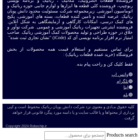
فروشگاه قطعات الکترونیک، مکانیک ، رباتیک و برنامه نویسی
ربوچیپ، فروشنده کلی قطعه ها ابزارها و لوازم جانبی حوزه رباتیک و
اتوماسیون آموزشی. زیرمجموعه شرکت مسئولیت محدود دانش پویان
رباتیک. عرضه کننده و تامین کننده قطعات، بسته های آموزشی، پکیج
های کمک درسی، امکانات کارگاهی و آزمایشگاهی به شکل آنلاین.
فروشنده اینترنتی تجهیزات رباتیک آموزشی و عمومی. شرکت نوآور و
خلاق در حوزه طراحی و تولید محصولات کمک آموزشی رباتیک. صاحب
امتیاز نرم افزار برنامه نویسی آی کد (iCode) “نشان تجاری ثبت شده”
برای تماس مستقیم و استعلام قیمت همه محصولات از بخش
فروشگاه (خرید عمده قطعات رباتیک) :
فقط کلیک کن و راحت پیام بده.
🟢
واتس اپ
🔵
تلگرام
🟠
ایتا
🟣
بله
کلیه حقوق مـادی و معنوی نزد شرکت دانش پویان رباتیک محفوظ است و کپی
برداری از محتواها و یا قالب سایت و یا دامنه مورد پیگرد قانونی قرار خواهد
گرفت .
Copyright
2024 Robochip.ir
Products search