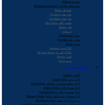
ساچمه Ballbear
سازه های مکانیکی Mechanical Structure
پلاستیکی Plastic
سازه های ToyMech
سازه های EasyMech
پلکسی گلس Plexi Glass
فلزی Metal
نی سازه
محرک ها Actuator
ملخ پروانه Propeller
موتور Motor
DC آرمیچر Armature
DC گیربکس دار DC Gear Motor
استپر Stepper
سروو Servo
ابزار آلات و تجهیزات
آداپتور Adaptor
ابزار برش Cutting Tools
ابزار برنامه نویسی ، پروگرامر Programmer
ابزار سوراخ کاری Drilling Tools
ابزار عمومی پرکاربرد General Tools
ابزار مونتاژ و سیم کشی Montage Wiring Tools
برد بورد و فیبر مسی Breadboard Fiber
جعبه ابزار و قفسه قطعات Tool & Component Box